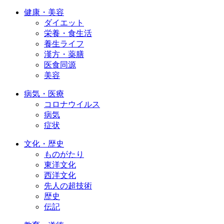
健康・美容
ダイエット
栄養・食生活
養生ライフ
漢方・薬膳
医食同源
美容
病気・医療
コロナウイルス
病気
症状
文化・歴史
ものがたり
東洋文化
西洋文化
先人の超技術
歴史
伝記