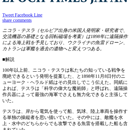
Tweet
Facebook
Line
share
comments
ニコラ・テスラ（セルビア出身の米国人発明家・研究者で、
交流機器の基礎となる回転磁場を考案）は1898年に遠隔操作
による海上戦を予見しており、ウクライナの魚雷ドローン、
カトランは軍艦を過去の遺物へと変えつつある。
■解説
100年以上前、ニコラ・テスラは私たちの知っている戦争を
廃絶できるという発明を提案した、と1898年11月8日付のニ
ューヨーク・ヘラルド紙はその見出しでこう伝えた。同紙に
よれば、テスラは「科学の偉大な魔術師」と呼ばれ、遠隔操
作兵器によって最強の海軍でさえも無力化できると主張して
いた。
テスラは、岸から電気を使って船、気球、陸上車両を操作す
る単独の操縦者を思い描いていた。その中には、敵艦を水
上・水中のどちらからでも攻撃できる魚雷を搭載した船も含
まれていた。