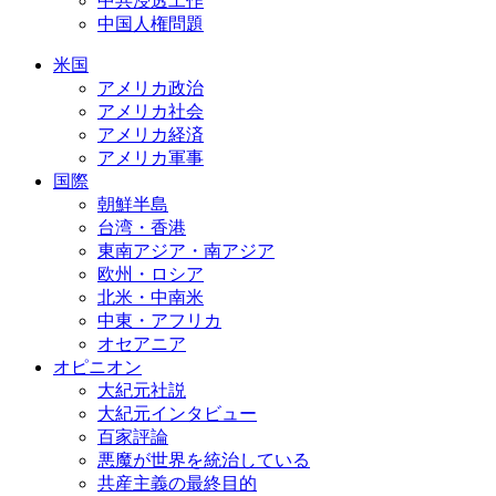
中共浸透工作
中国人権問題
米国
アメリカ政治
アメリカ社会
アメリカ経済
アメリカ軍事
国際
朝鮮半島
台湾・香港
東南アジア・南アジア
欧州・ロシア
北米・中南米
中東・アフリカ
オセアニア
オピニオン
大紀元社説
大紀元インタビュー
百家評論
悪魔が世界を統治している
共産主義の最終目的