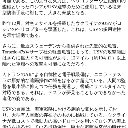
可能である。このような火力は、ヘリコプターや近距離用の
艦砲といったロシアがUSV迎撃のために使用している従来
型防衛手段に対して、大きな脅威となる。
昨年12月、対空ミサイルを搭載したウクライナのUSVがロ
シアのヘリコプターを撃墜した。これは、USVの多用途性
を示す証拠である。
さらに、最近スウェーデンから提供された先進的な魚雷、
Torpedo 47sやサーブ社の軽量魚雷によって、USVの攻撃範囲
はさらに拡大する可能性があり、12マイル（約19キロ）以上
離れた軍艦への攻撃も可能になるだろう。
カトランのAIによる自律性と電子戦装備は、ニコラ・テス
ラの原始的な遠隔操作の域をはるかに超えている。人間の監
督を最小限に抑えつつ任務を完遂し、脅威にリアルタイムで
対応できる。それは、テスラが夢見ることしかできなかった
進化の姿である。
USVの台頭は、海軍戦略における劇的な変化を示してお
り、大型有人軍艦の存在そのものに挑戦している。ウクライ
ナが低コストで機動力の高いドローンを用いてロシアの海上
優位を揺るがしている成功例は、巨大な戦艦や空母の時代が