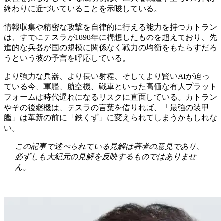
終わりに近づいていることを示唆している。
情報収集や精密な攻撃を自律的に行える能力を持つカトラン
は、すでにテスラが1898年に構想したものを超えており、先
進的な兵器が国の規模に関係なく戦力の均衡をもたらすだろ
うという彼の予言を呼応している。
より強力な兵器、より長い射程、そしてより賢いAIが迫っ
ている今、軍艦、航空機、戦車といった高価な有人プラット
フォームは時代遅れになるリスクに直面している。カトラン
やその後継機は、テスラの言葉を借りれば、「最強の装甲
艦」は革新の前に「鉄くず」に変えられてしまうかもしれな
い。
この記事で述べられている見解は著者の意見であり、
必ずしも大紀元の見解を反映するものではありませ
ん。