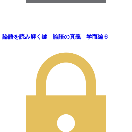
論語を読み解く鍵 論語の真義 学而編６