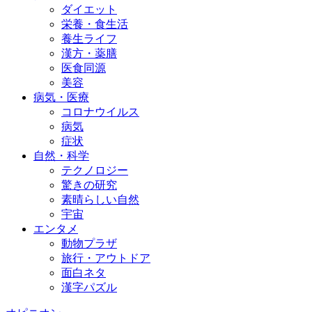
ダイエット
栄養・食生活
養生ライフ
漢方・薬膳
医食同源
美容
病気・医療
コロナウイルス
病気
症状
自然・科学
テクノロジー
驚きの研究
素晴らしい自然
宇宙
エンタメ
動物プラザ
旅行・アウトドア
面白ネタ
漢字パズル