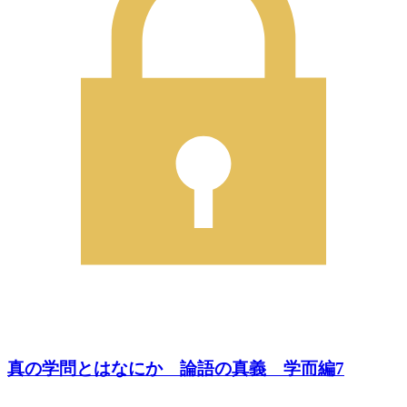
真の学問とはなにか 論語の真義 学而編7