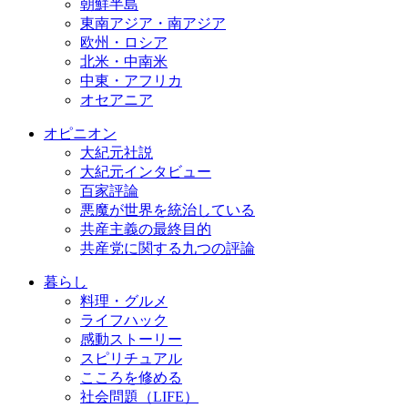
朝鮮半島
東南アジア・南アジア
欧州・ロシア
北米・中南米
中東・アフリカ
オセアニア
オピニオン
大紀元社説
大紀元インタビュー
百家評論
悪魔が世界を統治している
共産主義の最終目的
共産党に関する九つの評論
暮らし
料理・グルメ
ライフハック
感動ストーリー
スピリチュアル
こころを修める
社会問題（LIFE）