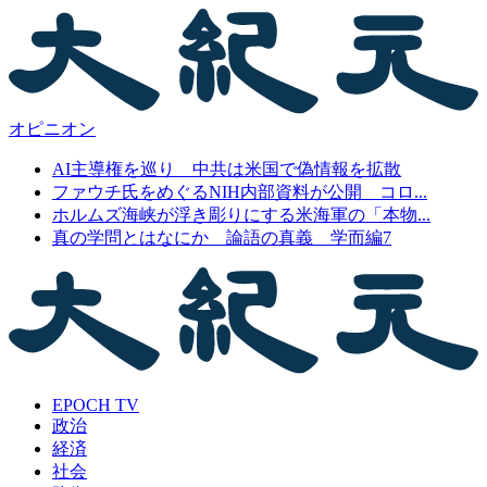
オピニオン
AI主導権を巡り 中共は米国で偽情報を拡散
ファウチ氏をめぐるNIH内部資料が公開 コロ...
ホルムズ海峡が浮き彫りにする米海軍の「本物...
真の学問とはなにか 論語の真義 学而編7
EPOCH TV
政治
経済
社会