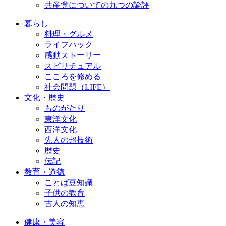
共産党についての九つの論評
暮らし
料理・グルメ
ライフハック
感動ストーリー
スピリチュアル
こころを修める
社会問題（LIFE）
文化・歴史
ものがたり
東洋文化
西洋文化
先人の超技術
歴史
伝記
教育・道徳
ことば豆知識
子供の教育
古人の知恵
健康・美容