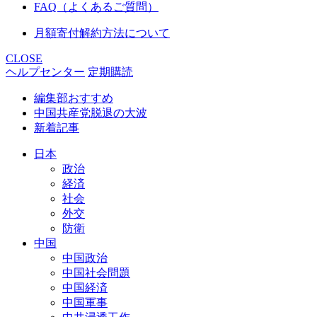
FAQ（よくあるご質問）
月額寄付解約方法について
CLOSE
ヘルプセンター
定期購読
編集部おすすめ
中国共産党脱退の大波
新着記事
日本
政治
経済
社会
外交
防衛
中国
中国政治
中国社会問題
中国経済
中国軍事