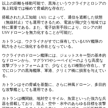
以上の距離を移動可能で、黒海というウクライナとロシアの
海上戦場では極めて脅威的な存在だ。
搭載された人工知能（AI）によって、通信を遮断した状態
（無線封止）でも運用できるため、電波が飛び交う地域では
特に重要である。また、電子妨害手段により、ロシアの対
USVドローンを無力化することが可能だ。
カトランは、ウクライナがすでに保有しているUSV艦隊の
戦力をさらに強化する存在となっている。
ウクライナのドローン艦隊には、ジェットスキー型の基本的
なドローンから、マグラV5やシーベイビーのような高度な
攻撃プラットフォームまで、少なくとも15種類が存在し、す
でにロシアの黒海艦隊、軍港、クリミア橋に損害を与えてい
る。
カトランはその脅威を基盤に、さらに神風ドローン、多目的
な攻撃艦としても運用できる。
カトランは機関銃、地対空ミサイル、魚雷といった強力な兵
器を搭載しており、陸上・空中・水中のあらゆる目標を攻撃