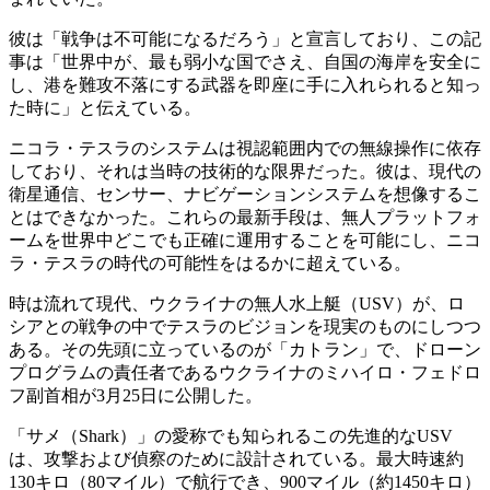
彼は「戦争は不可能になるだろう」と宣言しており、この記
事は「世界中が、最も弱小な国でさえ、自国の海岸を安全に
し、港を難攻不落にする武器を即座に手に入れられると知っ
た時に」と伝えている。
ニコラ・テスラのシステムは視認範囲内での無線操作に依存
しており、それは当時の技術的な限界だった。彼は、現代の
衛星通信、センサー、ナビゲーションシステムを想像するこ
とはできなかった。これらの最新手段は、無人プラットフォ
ームを世界中どこでも正確に運用することを可能にし、ニコ
ラ・テスラの時代の可能性をはるかに超えている。
時は流れて現代、ウクライナの無人水上艇（USV）が、ロ
シアとの戦争の中でテスラのビジョンを現実のものにしつつ
ある。その先頭に立っているのが「カトラン」で、ドローン
プログラムの責任者であるウクライナのミハイロ・フェドロ
フ副首相が3月25日に公開した。
「サメ（Shark）」の愛称でも知られるこの先進的なUSV
は、攻撃および偵察のために設計されている。最大時速約
130キロ（80マイル）で航行でき、900マイル（約1450キロ）