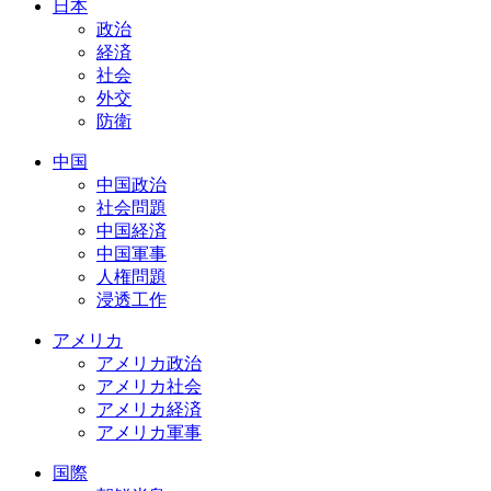
日本
政治
経済
社会
外交
防衛
中国
中国政治
社会問題
中国経済
中国軍事
人権問題
浸透工作
アメリカ
アメリカ政治
アメリカ社会
アメリカ経済
アメリカ軍事
国際