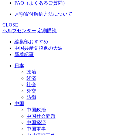
FAQ（よくあるご質問）
月額寄付解約方法について
CLOSE
ヘルプセンター
定期購読
編集部おすすめ
中国共産党脱退の大波
新着記事
日本
政治
経済
社会
外交
防衛
中国
中国政治
中国社会問題
中国経済
中国軍事