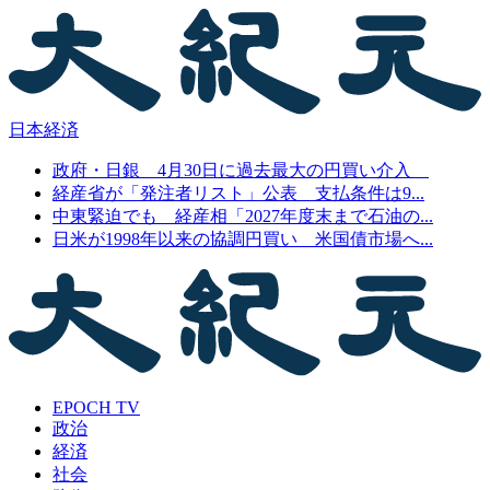
日本経済
政府・日銀 4月30日に過去最大の円買い介入
経産省が「発注者リスト」公表 支払条件は9...
中東緊迫でも 経産相「2027年度末まで石油の...
日米が1998年以来の協調円買い 米国債市場へ...
EPOCH TV
政治
経済
社会