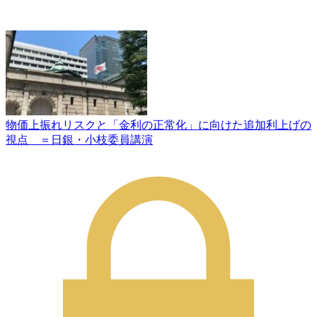
物価上振れリスクと「金利の正常化」に向けた追加利上げの
視点 ＝日銀・小枝委員講演