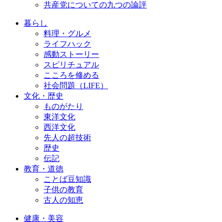
共産党についての九つの論評
暮らし
料理・グルメ
ライフハック
感動ストーリー
スピリチュアル
こころを修める
社会問題（LIFE）
文化・歴史
ものがたり
東洋文化
西洋文化
先人の超技術
歴史
伝記
教育・道徳
ことば豆知識
子供の教育
古人の知恵
健康・美容