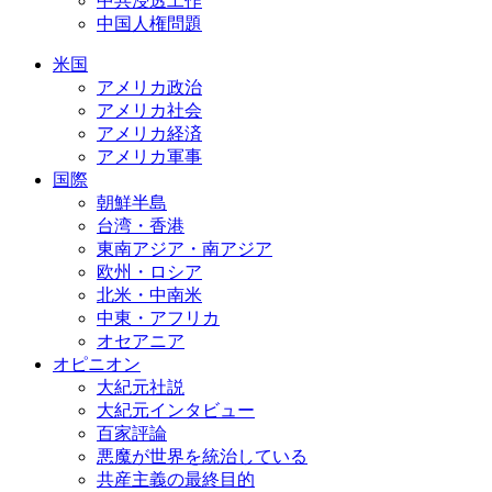
中共浸透工作
中国人権問題
米国
アメリカ政治
アメリカ社会
アメリカ経済
アメリカ軍事
国際
朝鮮半島
台湾・香港
東南アジア・南アジア
欧州・ロシア
北米・中南米
中東・アフリカ
オセアニア
オピニオン
大紀元社説
大紀元インタビュー
百家評論
悪魔が世界を統治している
共産主義の最終目的