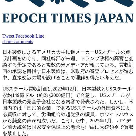
Tweet
Facebook
Line
share
comments
日本製鉄によるアメリカ大手鉄鋼メーカーUSスチールの買
収計画をめぐり、同社幹部が来週、トランプ政権の高官と会
談する予定であると複数の米メディアが報じている。買収計
画の承認を目指す日本製鉄は、米政府の審査プロセスが進む
中、直接交渉の場を設けることで理解を得たい考えだ。
USスチール買収計画は2023年12月、日本製鉄とUSスチール
が約149億ドル（約2兆2000億円）で合意し、USスチールが
日本製鉄の完全子会社となる内容で発表された。しかし、米
国内では「国民的企業」であるUSスチールの外国資本によ
る買収に対して、労働組合や超党派の議員、ホワイトハウス
から懸念の声が相次いだ。こうした中、2025年1月、バイデ
ン前大統領は国家安全保障上の懸念を理由に大統領令で買収
を禁止した。