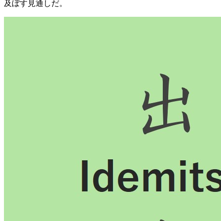
及ぼす見通しだ。