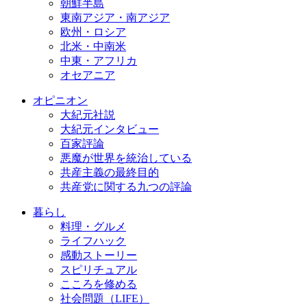
朝鮮半島
東南アジア・南アジア
欧州・ロシア
北米・中南米
中東・アフリカ
オセアニア
オピニオン
大紀元社説
大紀元インタビュー
百家評論
悪魔が世界を統治している
共産主義の最終目的
共産党に関する九つの評論
暮らし
料理・グルメ
ライフハック
感動ストーリー
スピリチュアル
こころを修める
社会問題（LIFE）