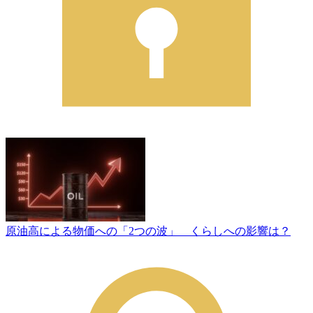
原油高による物価への「2つの波」 くらしへの影響は？