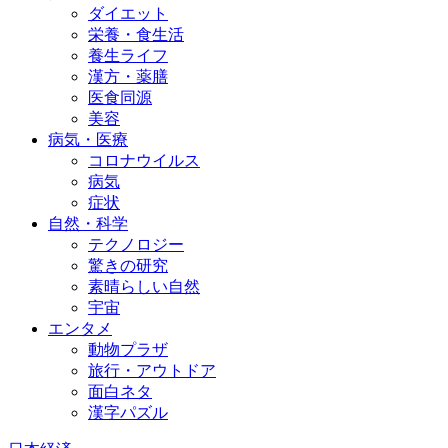
ダイエット
栄養・食生活
養生ライフ
漢方・薬膳
医食同源
美容
病気・医療
コロナウイルス
病気
症状
自然・科学
テクノロジー
驚きの研究
素晴らしい自然
宇宙
エンタメ
動物プラザ
旅行・アウトドア
面白ネタ
漢字パズル