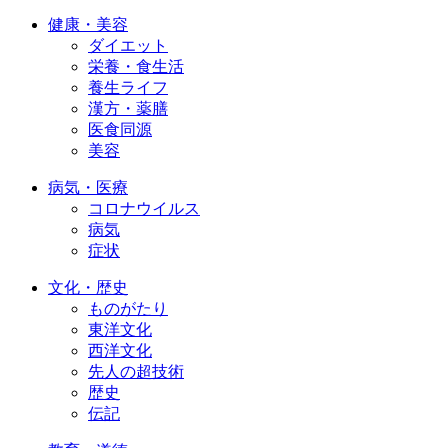
健康・美容
ダイエット
栄養・食生活
養生ライフ
漢方・薬膳
医食同源
美容
病気・医療
コロナウイルス
病気
症状
文化・歴史
ものがたり
東洋文化
西洋文化
先人の超技術
歴史
伝記