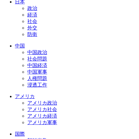
日本
政治
経済
社会
外交
防衛
中国
中国政治
社会問題
中国経済
中国軍事
人権問題
浸透工作
アメリカ
アメリカ政治
アメリカ社会
アメリカ経済
アメリカ軍事
国際