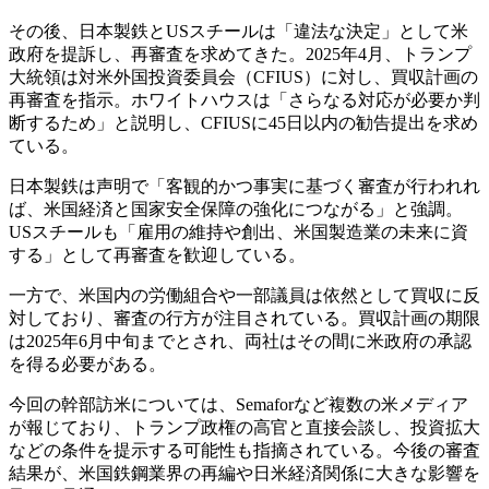
その後、日本製鉄とUSスチールは「違法な決定」として米
政府を提訴し、再審査を求めてきた。2025年4月、トランプ
大統領は対米外国投資委員会（CFIUS）に対し、買収計画の
再審査を指示。ホワイトハウスは「さらなる対応が必要か判
断するため」と説明し、CFIUSに45日以内の勧告提出を求め
ている。
日本製鉄は声明で「客観的かつ事実に基づく審査が行われれ
ば、米国経済と国家安全保障の強化につながる」と強調。
USスチールも「雇用の維持や創出、米国製造業の未来に資
する」として再審査を歓迎している。
一方で、米国内の労働組合や一部議員は依然として買収に反
対しており、審査の行方が注目されている。買収計画の期限
は2025年6月中旬までとされ、両社はその間に米政府の承認
を得る必要がある。
今回の幹部訪米については、Semaforなど複数の米メディア
が報じており、トランプ政権の高官と直接会談し、投資拡大
などの条件を提示する可能性も指摘されている。今後の審査
結果が、米国鉄鋼業界の再編や日米経済関係に大きな影響を