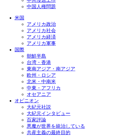
中共浸透工作
中国人権問題
米国
アメリカ政治
アメリカ社会
アメリカ経済
アメリカ軍事
国際
朝鮮半島
台湾・香港
東南アジア・南アジア
欧州・ロシア
北米・中南米
中東・アフリカ
オセアニア
オピニオン
大紀元社説
大紀元インタビュー
百家評論
悪魔が世界を統治している
共産主義の最終目的