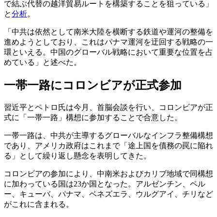
で結ぶ代替の越洋貿易ルートを構築することを狙っている」
と
分析
。
「中共は依然として南米大陸を横断する鉄道や運河の整備を
進めようとしており、これはパナマ運河を迂回する戦略の一
環といえる。中国のグローバル戦略において重要な位置を占
めている」と述べた。
一帯一路にコロンビアが正式参加
習近平とペトロ氏は今月、首脳会談を行い、コロンビアが正
式に「一帯一路」構想に参加することで合意した。
一帯一路は、中共が主導するグローバルなインフラ整備構想
であり、アメリカ政府はこれまで「途上国を債務の罠に陥れ
る」として繰り返し懸念を表明してきた。
コロンビアの参加により、中南米およびカリブ地域で同構想
に加わっている国は23か国となった。アルゼンチン、ペル
ー、キューバ、パナマ、ベネズエラ、ウルグアイ、チリなど
がこれに含まれる。