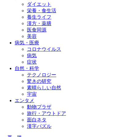
ダイエット
栄養・食生活
養生ライフ
漢方・薬膳
医食同源
美容
病気・医療
コロナウイルス
病気
症状
自然・科学
テクノロジー
驚きの研究
素晴らしい自然
宇宙
エンタメ
動物プラザ
旅行・アウトドア
面白ネタ
漢字パズル