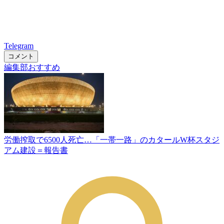
Telegram
コメント
編集部おすすめ
労働搾取で6500人死亡…「一帯一路」のカタールW杯スタジ
アム建設＝報告書