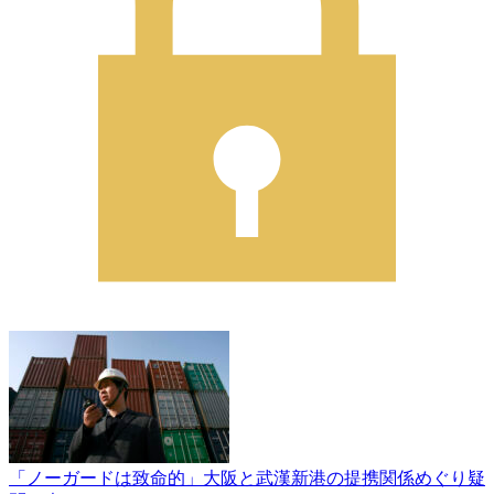
「ノーガードは致命的」大阪と武漢新港の提携関係めぐり疑