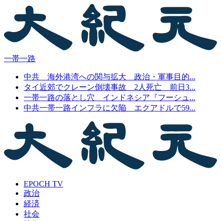
一帯一路
中共 海外港湾への関与拡大 政治・軍事目的...
タイ近郊でクレーン倒壊事故 2人死亡 前日3...
一帯一路の落とし穴 インドネシア『フーシュ...
中共一帯一路インフラに欠陥 エクアドルで59...
EPOCH TV
政治
経済
社会