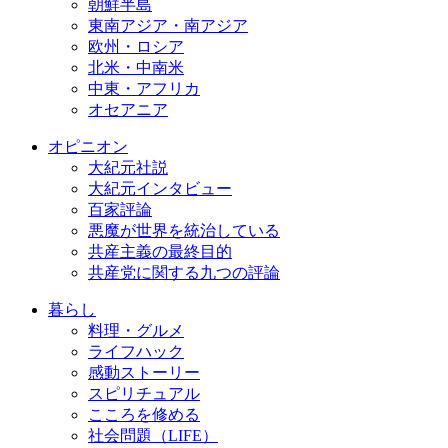
朝鮮半島
東南アジア・南アジア
欧州・ロシア
北米・中南米
中東・アフリカ
オセアニア
オピニオン
大紀元社説
大紀元インタビュー
百家評論
悪魔が世界を統治している
共産主義の最終目的
共産党に関する九つの評論
暮らし
料理・グルメ
ライフハック
感動ストーリー
スピリチュアル
こころを修める
社会問題（LIFE）