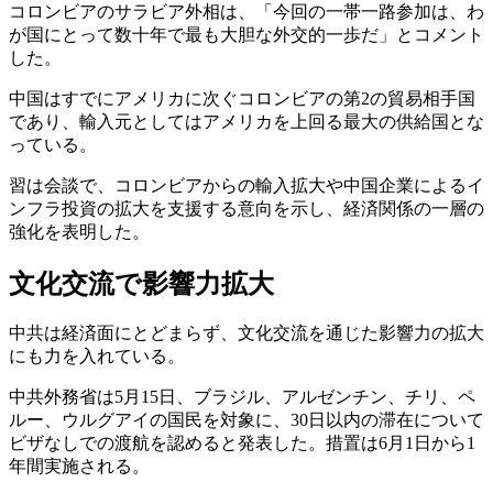
コロンビアのサラビア外相は、「今回の一帯一路参加は、わ
が国にとって数十年で最も大胆な外交的一歩だ」とコメント
した。
中国はすでにアメリカに次ぐコロンビアの第2の貿易相手国
であり、輸入元としてはアメリカを上回る最大の供給国とな
っている。
習は会談で、コロンビアからの輸入拡大や中国企業によるイ
ンフラ投資の拡大を支援する意向を示し、経済関係の一層の
強化を表明した。
文化交流で影響力拡大
中共は経済面にとどまらず、文化交流を通じた影響力の拡大
にも力を入れている。
中共外務省は5月15日、ブラジル、アルゼンチン、チリ、ペ
ルー、ウルグアイの国民を対象に、30日以内の滞在について
ビザなしでの渡航を認めると発表した。措置は6月1日から1
年間実施される。