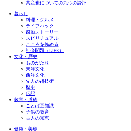
共産党についての九つの論評
暮らし
料理・グルメ
ライフハック
感動ストーリー
スピリチュアル
こころを修める
社会問題（LIFE）
文化・歴史
ものがたり
東洋文化
西洋文化
先人の超技術
歴史
伝記
教育・道徳
ことば豆知識
子供の教育
古人の知恵
健康・美容