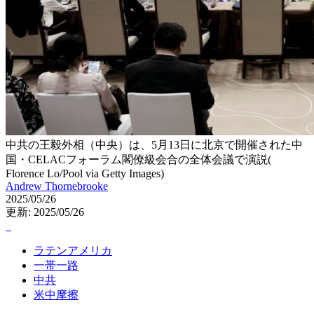
中共の王毅外相（中央）は、5月13日に北京で開催された中
国・CELACフォーラム閣僚級会合の全体会議で演説(
Florence Lo/Pool via Getty Images)
Andrew Thornebrooke
2025/05/26
更新: 2025/05/26
ラテンアメリカ
一帯一路
中共
米中摩擦