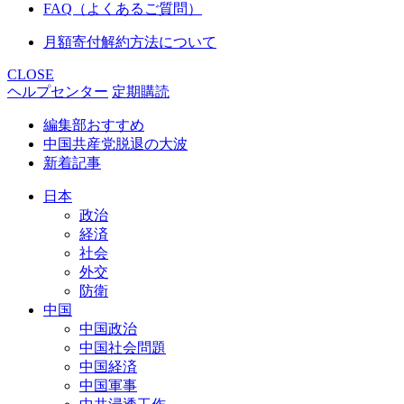
FAQ（よくあるご質問）
月額寄付解約方法について
CLOSE
ヘルプセンター
定期購読
編集部おすすめ
中国共産党脱退の大波
新着記事
日本
政治
経済
社会
外交
防衛
中国
中国政治
中国社会問題
中国経済
中国軍事