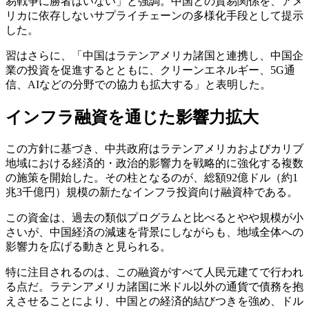
易戦争に勝者はいない」と強調。中国との貿易関係を、アメ
リカに依存しないサプライチェーンの多様化手段として提示
した。
習はさらに、「中国はラテンアメリカ諸国と連携し、中国企
業の投資を促進するとともに、クリーンエネルギー、5G通
信、AIなどの分野での協力も拡大する」と表明した。
インフラ融資を通じた影響力拡大
この方針に基づき、中共政府はラテンアメリカおよびカリブ
地域における経済的・政治的影響力を戦略的に強化する複数
の施策を開始した。その柱となるのが、総額92億ドル（約1
兆3千億円）規模の新たなインフラ投資向け融資枠である。
この資金は、過去の類似プログラムと比べるとやや規模が小
さいが、中国経済の減速を背景にしながらも、地域全体への
影響力を広げる動きと見られる。
特に注目されるのは、この融資がすべて人民元建てで行われ
る点だ。ラテンアメリカ諸国に米ドル以外の通貨で債務を抱
えさせることにより、中国との経済的結びつきを強め、ドル