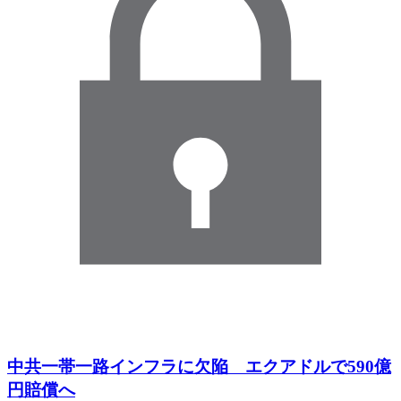
中共一帯一路インフラに欠陥 エクアドルで590億
円賠償へ