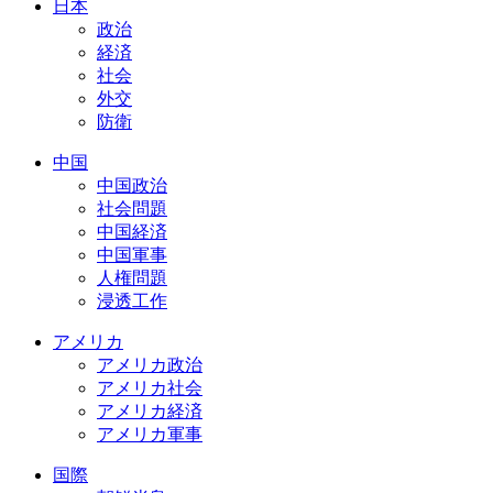
日本
政治
経済
社会
外交
防衛
中国
中国政治
社会問題
中国経済
中国軍事
人権問題
浸透工作
アメリカ
アメリカ政治
アメリカ社会
アメリカ経済
アメリカ軍事
国際