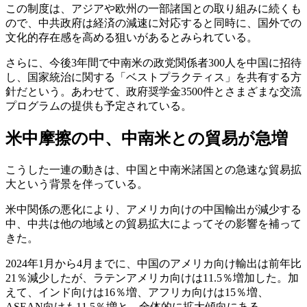
この制度は、アジアや欧州の一部諸国との取り組みに続くも
ので、中共政府は経済の減速に対応すると同時に、国外での
文化的存在感を高める狙いがあるとみられている。
さらに、今後3年間で中南米の政党関係者300人を中国に招待
し、国家統治に関する「ベストプラクティス」を共有する方
針だという。あわせて、政府奨学金3500件とさまざまな交流
プログラムの提供も予定されている。
米中摩擦の中、中南米との貿易が急増
こうした一連の動きは、中国と中南米諸国との急速な貿易拡
大という背景を伴っている。
米中関係の悪化により、アメリカ向けの中国輸出が減少する
中、中共は他の地域との貿易拡大によってその影響を補って
きた。
2024年1月から4月までに、中国のアメリカ向け輸出は前年比
21％減少したが、ラテンアメリカ向けは11.5％増加した。加
えて、インド向けは16％増、アフリカ向けは15％増、
ASEAN向けも11.5％増と、全体的に拡大傾向にある。