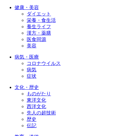
健康・美容
ダイエット
栄養・食生活
養生ライフ
漢方・薬膳
医食同源
美容
病気・医療
コロナウイルス
病気
症状
文化・歴史
ものがたり
東洋文化
西洋文化
先人の超技術
歴史
伝記