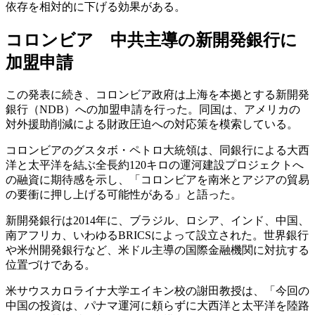
依存を相対的に下げる効果がある。
コロンビア 中共主導の新開発銀行に
加盟申請
この発表に続き、コロンビア政府は上海を本拠とする新開発
銀行（NDB）への加盟申請を行った。同国は、アメリカの
対外援助削減による財政圧迫への対応策を模索している。
コロンビアのグスタボ・ペトロ大統領は、同銀行による大西
洋と太平洋を結ぶ全長約120キロの運河建設プロジェクトへ
の融資に期待感を示し、「コロンビアを南米とアジアの貿易
の要衝に押し上げる可能性がある」と語った。
新開発銀行は2014年に、ブラジル、ロシア、インド、中国、
南アフリカ、いわゆるBRICSによって設立された。世界銀行
や米州開発銀行など、米ドル主導の国際金融機関に対抗する
位置づけである。
米サウスカロライナ大学エイキン校の謝田教授は、「今回の
中国の投資は、パナマ運河に頼らずに大西洋と太平洋を陸路