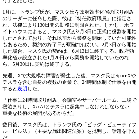
う」と記した。
1月に、トランプ氏が、マスク氏を政府効率化省の取り組み
のリーダーに任命した際、彼は「特任政府職員」に指定さ
れ、法律により130日間の勤務に制限された。しかし、ホワ
イトハウスによると、マスク氏が2月3日に正式に役割を開始
したとされており、それ以前から業務を開始していた可能性
もあるため、契約の終了日が明確ではない。2月3日から開始
した場合、マスク氏の契約は、6月13日に終了する。政府効
率化省が設立された1月20日から業務を開始していたのな
ら、5月30日に契約は終了する。
先週、Xで大規模な障害が発生した後、マスク氏はSpaceXや
テスラを含む自身の複数の企業で、24時間体制で仕事を再開
すると
表明
した。
「仕事に24時間取り組み、会議室やサーバールーム、工場で
寝泊まりし、X/xAIとテスラに超集中しなければならない…
重要な技術の展開があるからだ」
数日後、マスク氏は、トランプ氏の「ビッグ・ビューティフ
ル・ビル法」（主要な歳出関連法案）を批判し、話題を呼ん
だ。