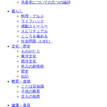
共産党についての九つの論評
暮らし
料理・グルメ
ライフハック
感動ストーリー
スピリチュアル
こころを修める
社会問題（LIFE）
文化・歴史
ものがたり
東洋文化
西洋文化
先人の超技術
歴史
伝記
教育・道徳
ことば豆知識
子供の教育
古人の知恵
健康・美容