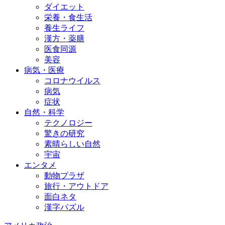
ダイエット
栄養・食生活
養生ライフ
漢方・薬膳
医食同源
美容
病気・医療
コロナウイルス
病気
症状
自然・科学
テクノロジー
驚きの研究
素晴らしい自然
宇宙
エンタメ
動物プラザ
旅行・アウトドア
面白ネタ
漢字パズル