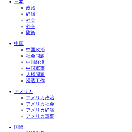
日本
政治
経済
社会
外交
防衛
中国
中国政治
社会問題
中国経済
中国軍事
人権問題
浸透工作
アメリカ
アメリカ政治
アメリカ社会
アメリカ経済
アメリカ軍事
国際