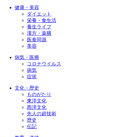
健康・美容
ダイエット
栄養・食生活
養生ライフ
漢方・薬膳
医食同源
美容
病気・医療
コロナウイルス
病気
症状
文化・歴史
ものがたり
東洋文化
西洋文化
先人の超技術
歴史
伝記