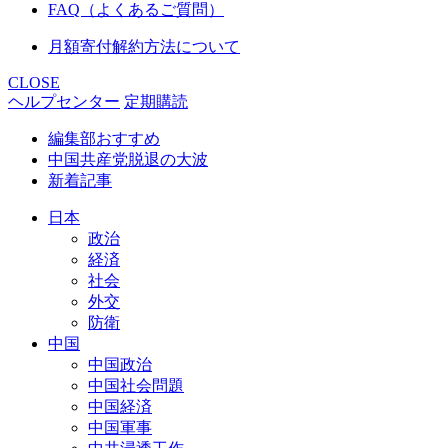
FAQ（よくあるご質問）
月額寄付解約方法について
CLOSE
ヘルプセンター
定期購読
編集部おすすめ
中国共産党脱退の大波
新着記事
日本
政治
経済
社会
外交
防衛
中国
中国政治
中国社会問題
中国経済
中国軍事