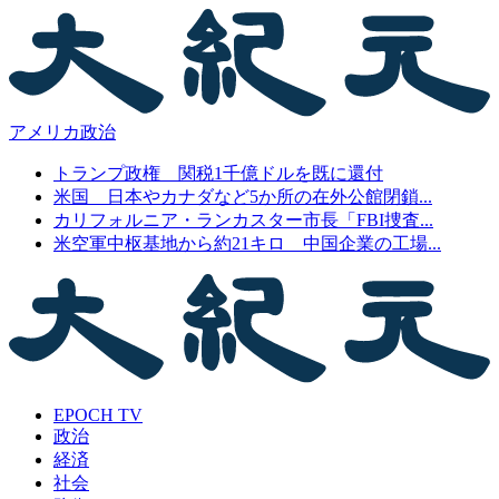
アメリカ政治
トランプ政権 関税1千億ドルを既に還付
米国 日本やカナダなど5か所の在外公館閉鎖...
カリフォルニア・ランカスター市長「FBI捜査...
米空軍中枢基地から約21キロ 中国企業の工場...
EPOCH TV
政治
経済
社会