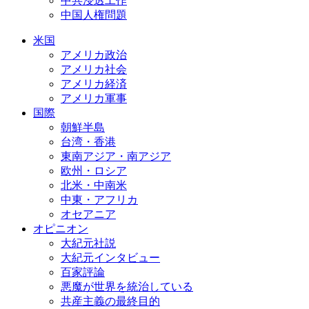
中共浸透工作
中国人権問題
米国
アメリカ政治
アメリカ社会
アメリカ経済
アメリカ軍事
国際
朝鮮半島
台湾・香港
東南アジア・南アジア
欧州・ロシア
北米・中南米
中東・アフリカ
オセアニア
オピニオン
大紀元社説
大紀元インタビュー
百家評論
悪魔が世界を統治している
共産主義の最終目的