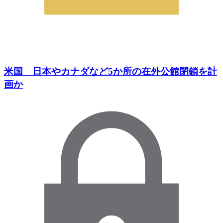
米国 日本やカナダなど5か所の在外公館閉鎖を計
画か