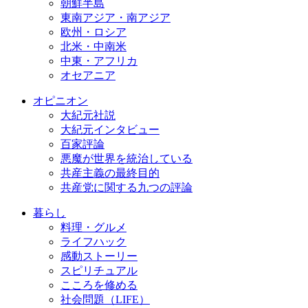
朝鮮半島
東南アジア・南アジア
欧州・ロシア
北米・中南米
中東・アフリカ
オセアニア
オピニオン
大紀元社説
大紀元インタビュー
百家評論
悪魔が世界を統治している
共産主義の最終目的
共産党に関する九つの評論
暮らし
料理・グルメ
ライフハック
感動ストーリー
スピリチュアル
こころを修める
社会問題（LIFE）