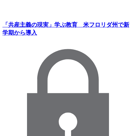
「共産主義の現実」学ぶ教育 米フロリダ州で新
学期から導入