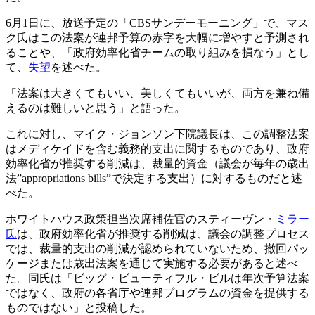
6月1日に、放送予定の「CBSサンデーモーニング」で、マス
ク氏はこの法案が連邦予算の赤字を大幅に増やすと予測され
ることや、「政府効率化省チームの取り組みを損なう」とし
て、
失望
を述べた。
「法案は大きくてもいい、美しくてもいいが、両方を兼ね備
えるのは難しいと思う」と語った。
これに対し、マイク・ジョンソン下院議長は、この調整法案
はメディケイドを含む義務的支出に関するものであり、政府
効率化省が推奨する削減は、裁量的資金（議会が毎年の歳出
法”appropriations bills”で決定する支出）に対するものだと述
べた。
ホワイトハウス政策担当次席補佐官のスティーヴン・
ミラー
氏
は、政府効率化省が推奨する削減は、議会の調整プロセス
では、裁量的支出の削減が認められていないため、撤回パッ
ケージまたは歳出法案を通じて実施する必要があると述べ
た。同氏は「ビッグ・ビューティフル・ビルは年次予算法案
ではなく、政府の各省庁や連邦プログラムの資金を提供する
ものではない」と投稿した。