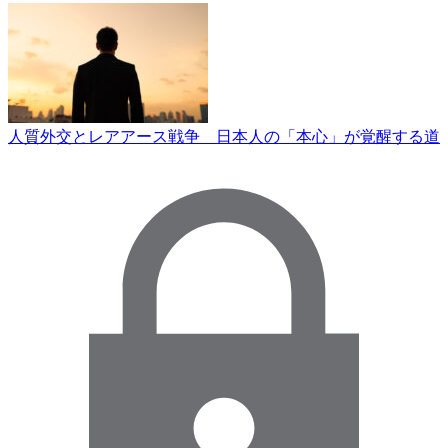
人質外交とレアアース戦争 日本人の「本心」が覚醒する道