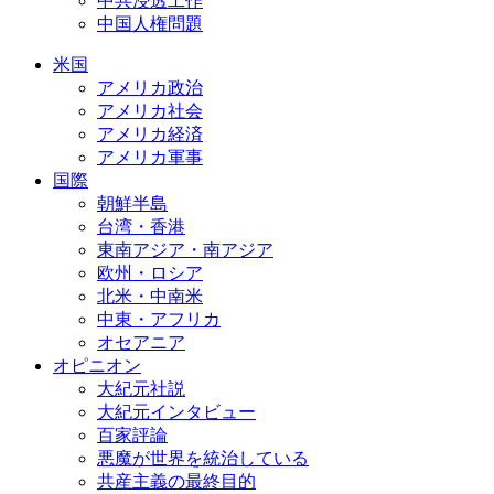
中共浸透工作
中国人権問題
米国
アメリカ政治
アメリカ社会
アメリカ経済
アメリカ軍事
国際
朝鮮半島
台湾・香港
東南アジア・南アジア
欧州・ロシア
北米・中南米
中東・アフリカ
オセアニア
オピニオン
大紀元社説
大紀元インタビュー
百家評論
悪魔が世界を統治している
共産主義の最終目的