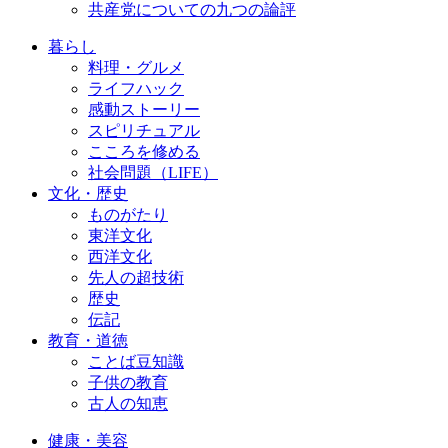
共産党についての九つの論評
暮らし
料理・グルメ
ライフハック
感動ストーリー
スピリチュアル
こころを修める
社会問題（LIFE）
文化・歴史
ものがたり
東洋文化
西洋文化
先人の超技術
歴史
伝記
教育・道徳
ことば豆知識
子供の教育
古人の知恵
健康・美容