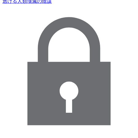
透ける人類壊滅の陰謀