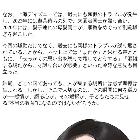
なお、上海ディズニーでは、過去にも類似のトラブルが発生
し、2023年には遊具待ちの列で、来園者同士が殴り合い、
2020年には、親子連れの母親同士が、順番をめぐって乱闘騒
ぎを起こした。
今回の騒動だけでなく、過去にも同様のトラブルが繰り返さ
れていることから、ネット上では「またか」と呆れる声とと
もに、「せっかくの思い出を怒りで壊してどうする」「混雑
する場だからこそ譲り合いが必要」といった冷静な意見も目
立った。
結局、どこの国であっても、人が集まる場所には必ず摩擦は
生まれる。しかし、そこで大切なのは、その瞬間に何を選ぶ
か──感情か、譲る心か。その選択が、子どもたちに見せ
る“本当の教育”になるのではないだろうか。