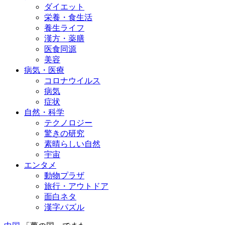
ダイエット
栄養・食生活
養生ライフ
漢方・薬膳
医食同源
美容
病気・医療
コロナウイルス
病気
症状
自然・科学
テクノロジー
驚きの研究
素晴らしい自然
宇宙
エンタメ
動物プラザ
旅行・アウトドア
面白ネタ
漢字パズル