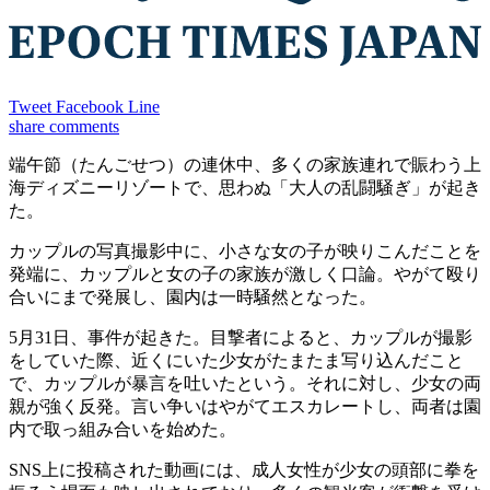
Tweet
Facebook
Line
share
comments
端午節（たんごせつ）の連休中、多くの家族連れで賑わう上
海ディズニーリゾートで、思わぬ「大人の乱闘騒ぎ」が起き
た。
カップルの写真撮影中に、小さな女の子が映りこんだことを
発端に、カップルと女の子の家族が激しく口論。やがて殴り
合いにまで発展し、園内は一時騒然となった。
5月31日、事件が起きた。目撃者によると、カップルが撮影
をしていた際、近くにいた少女がたまたま写り込んだこと
で、カップルが暴言を吐いたという。それに対し、少女の両
親が強く反発。言い争いはやがてエスカレートし、両者は園
内で取っ組み合いを始めた。
SNS上に投稿された動画には、成人女性が少女の頭部に拳を