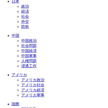
日本
政治
経済
社会
外交
防衛
中国
中国政治
社会問題
中国経済
中国軍事
人権問題
浸透工作
アメリカ
アメリカ政治
アメリカ社会
アメリカ経済
アメリカ軍事
国際