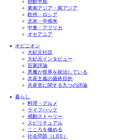
朝鮮半島
東南アジア・南アジア
欧州・ロシア
北米・中南米
中東・アフリカ
オセアニア
オピニオン
大紀元社説
大紀元インタビュー
百家評論
悪魔が世界を統治している
共産主義の最終目的
共産党に関する九つの評論
暮らし
料理・グルメ
ライフハック
感動ストーリー
スピリチュアル
こころを修める
社会問題（LIFE）