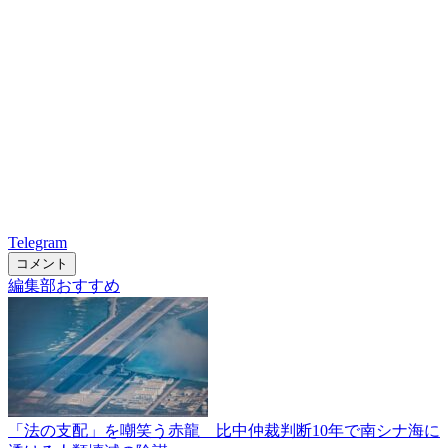
Telegram
コメント
編集部おすすめ
「法の支配」を嘲笑う赤龍 比中仲裁判断10年で南シナ海に