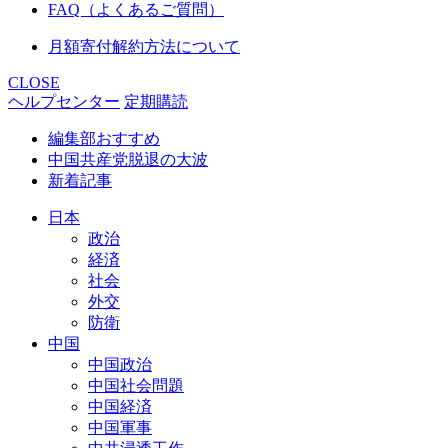
FAQ（よくあるご質問）
月額寄付解約方法について
CLOSE
ヘルプセンター
定期購読
編集部おすすめ
中国共産党脱退の大波
新着記事
日本
政治
経済
社会
外交
防衛
中国
中国政治
中国社会問題
中国経済
中国軍事