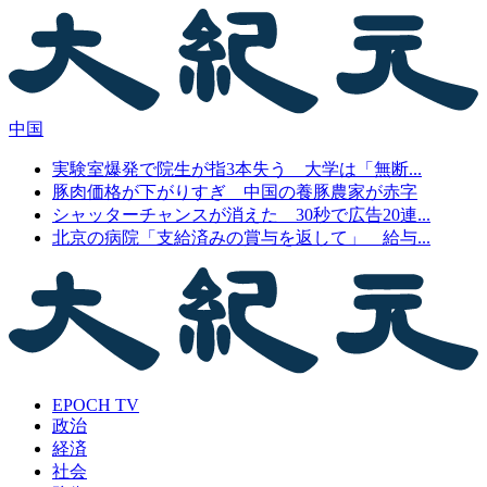
中国
実験室爆発で院生が指3本失う 大学は「無断...
豚肉価格が下がりすぎ 中国の養豚農家が赤字
シャッターチャンスが消えた 30秒で広告20連...
北京の病院「支給済みの賞与を返して」 給与...
EPOCH TV
政治
経済
社会