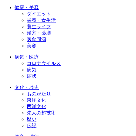
健康・美容
ダイエット
栄養・食生活
養生ライフ
漢方・薬膳
医食同源
美容
病気・医療
コロナウイルス
病気
症状
文化・歴史
ものがたり
東洋文化
西洋文化
先人の超技術
歴史
伝記