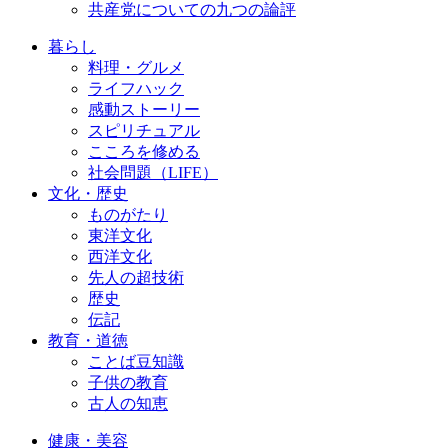
共産党についての九つの論評
暮らし
料理・グルメ
ライフハック
感動ストーリー
スピリチュアル
こころを修める
社会問題（LIFE）
文化・歴史
ものがたり
東洋文化
西洋文化
先人の超技術
歴史
伝記
教育・道徳
ことば豆知識
子供の教育
古人の知恵
健康・美容