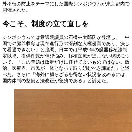
外移植の防止をテーマにした国際シンポジウムが東京都内で
開催された。
今こそ、制度の立て直しを
シンポジウムでは衆議院議員の石橋林太郎氏が登壇し、「中
国での臓器収奪は現在進行形の深刻な人権侵害であり、決し
て看過できない」と強調。日本では平成9年の臓器移植法制
定以降、提供件数が伸び悩み、移植医療が進まない現状につ
いて、「この問題は政府だけに任せてよいものではない。政
治、医療界、市民が一体となって取り組むべき課題だ」と述
べた。さらに「海外に頼らざるを得ない状況を改めるには、
国内体制の整備と法改正が急務である」と訴えた。