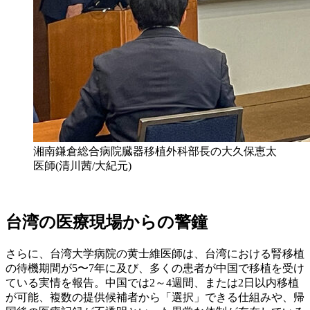
湘南鎌倉総合病院臓器移植外科部長の大久保恵太
医師(清川茜/大紀元)
台湾の医療現場からの警鐘
さらに、台湾大学病院の黄士維医師は、台湾における腎移植
の待機期間が5〜7年に及び、多くの患者が中国で移植を受け
ている実情を報告。中国では2～4週間、または2日以内移植
が可能、複数の提供候補者から「選択」できる仕組みや、帰