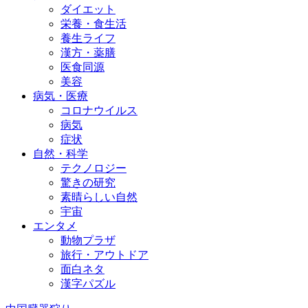
ダイエット
栄養・食生活
養生ライフ
漢方・薬膳
医食同源
美容
病気・医療
コロナウイルス
病気
症状
自然・科学
テクノロジー
驚きの研究
素晴らしい自然
宇宙
エンタメ
動物プラザ
旅行・アウトドア
面白ネタ
漢字パズル