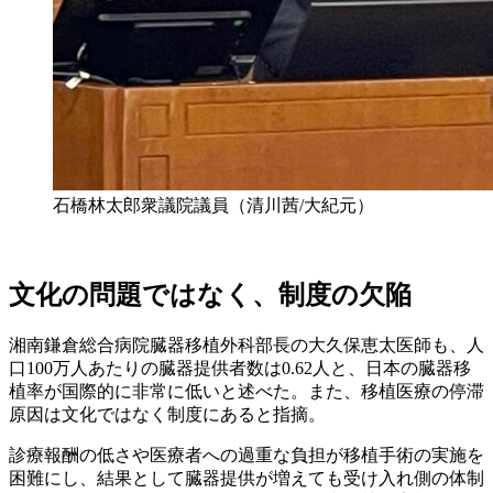
石橋林太郎衆議院議員（清川茜/大紀元）
文化の問題ではなく、制度の欠陥
湘南鎌倉総合病院臓器移植外科部長の大久保恵太医師も、人
口100万人あたりの臓器提供者数は0.62人と、日本の臓器移
植率が国際的に非常に低いと述べた。また、移植医療の停滞
原因は文化ではなく制度にあると指摘。
診療報酬の低さや医療者への過重な負担が移植手術の実施を
困難にし、結果として臓器提供が増えても受け入れ側の体制