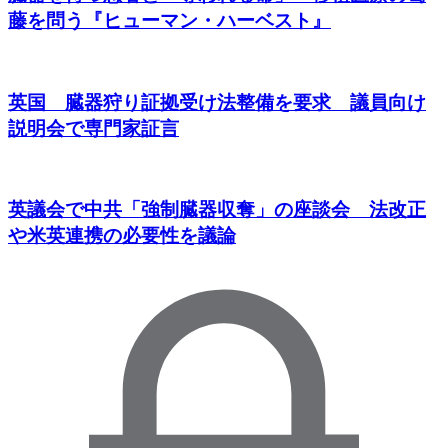
藤を問う『ヒューマン・ハーベスト』
英国 臓器狩り証拠受け法整備を要求 議員向け
説明会で専門家証言
英議会で中共「強制臓器収奪」の座談会 法改正
や米英連携の必要性を議論