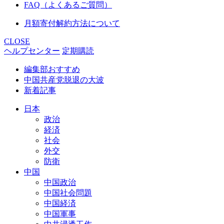
FAQ（よくあるご質問）
月額寄付解約方法について
CLOSE
ヘルプセンター
定期購読
編集部おすすめ
中国共産党脱退の大波
新着記事
日本
政治
経済
社会
外交
防衛
中国
中国政治
中国社会問題
中国経済
中国軍事