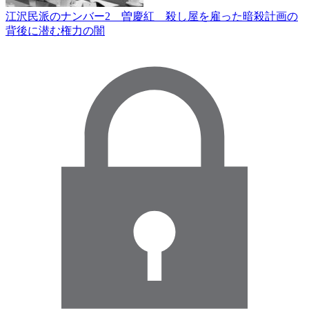
江沢民派のナンバー2 曽慶紅 殺し屋を雇った暗殺計画の
背後に潜む権力の闇