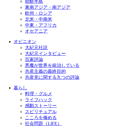
朝鮮半島
東南アジア・南アジア
欧州・ロシア
北米・中南米
中東・アフリカ
オセアニア
オピニオン
大紀元社説
大紀元インタビュー
百家評論
悪魔が世界を統治している
共産主義の最終目的
共産党に関する九つの評論
暮らし
料理・グルメ
ライフハック
感動ストーリー
スピリチュアル
こころを修める
社会問題（LIFE）