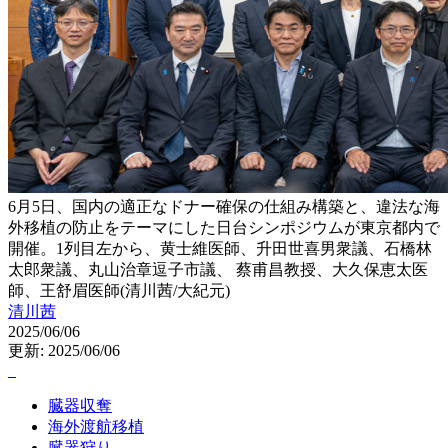
6月5日、国内の適正なドナー確保の仕組み構築と、違法な海
外移植の防止をテーマにした日台シンポジウムが東京都内で
開催。1列目左から、黄士維医師、升田世喜男衆議、石橋林
太郎衆議、丸山治章逗子市議、 蔡甫昌教授、大久保恵太医
師、王舒眉医師(清川茜/大紀元)
清川茜
2025/06/06
更新: 2025/06/06
臓器収奪
海外渡航移植
臓器狩り