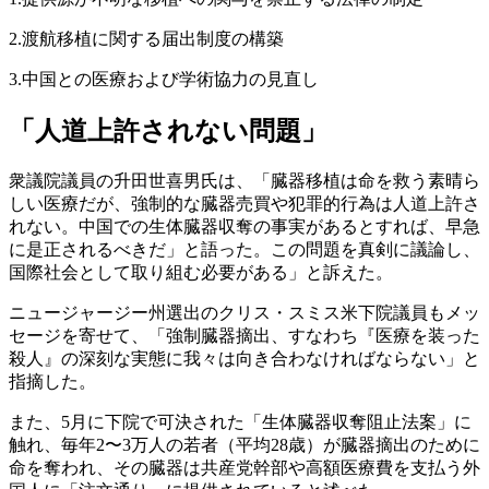
2.渡航移植に関する届出制度の構築
3.中国との医療および学術協力の見直し
「人道上許されない問題」
衆議院議員の升田世喜男氏は、「臓器移植は命を救う素晴ら
しい医療だが、強制的な臓器売買や犯罪的行為は人道上許さ
れない。中国での生体臓器収奪の事実があるとすれば、早急
に是正されるべきだ」と語った。この問題を真剣に議論し、
国際社会として取り組む必要がある」と訴えた。
ニュージャージー州選出のクリス・スミス米下院議員もメッ
セージを寄せて、「強制臓器摘出、すなわち『医療を装った
殺人』の深刻な実態に我々は向き合わなければならない」と
指摘した。
また、5月に下院で可決された「生体臓器収奪阻止法案」に
触れ、毎年2〜3万人の若者（平均28歳）が臓器摘出のために
命を奪われ、その臓器は共産党幹部や高額医療費を支払う外