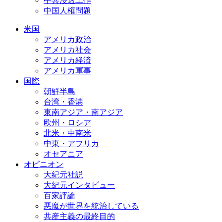
中共浸透工作
中国人権問題
米国
アメリカ政治
アメリカ社会
アメリカ経済
アメリカ軍事
国際
朝鮮半島
台湾・香港
東南アジア・南アジア
欧州・ロシア
北米・中南米
中東・アフリカ
オセアニア
オピニオン
大紀元社説
大紀元インタビュー
百家評論
悪魔が世界を統治している
共産主義の最終目的