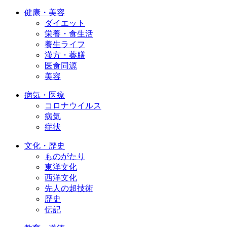
健康・美容
ダイエット
栄養・食生活
養生ライフ
漢方・薬膳
医食同源
美容
病気・医療
コロナウイルス
病気
症状
文化・歴史
ものがたり
東洋文化
西洋文化
先人の超技術
歴史
伝記