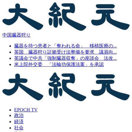
中国臓器狩り
臓器を待つ患者と「奪われる命」 移植医療の...
英国 臓器狩り証拠受け法整備を要求 議員向...
英議会で中共「強制臓器収奪」の座談会 法改...
米上院外交委 「法輪功保護法案」を承認
EPOCH TV
政治
経済
社会