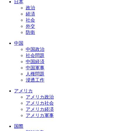
日本
政治
経済
社会
外交
防衛
中国
中国政治
社会問題
中国経済
中国軍事
人権問題
浸透工作
アメリカ
アメリカ政治
アメリカ社会
アメリカ経済
アメリカ軍事
国際