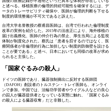
国後の医療記録が不透明といった異常な体制が存在している
と述べる。移植医療の倫理的持続可能性を確保するには、デ
ータのトレーサビリティ確保や、医師が倫理的判断を下せる
制度的環境整備が不可欠であると訴えた。
台湾大学名誉教授の蔡甫昌医師は、台湾で行われた倫理制度
改革の実例を紹介した。2015年の法改正により、海外移植の
届け出義務化、医師の仲介行為の禁止、厚生当局による監視
体制が制度化された。蔡氏は「患者を罰するのではなく、医
療関係者が非倫理的行為に加担しない制度的防御壁を設ける
ことが要である」と述べ、日本においても同様の改革が求め
られると主張した。
「国家ぐるみの殺人」
ドイツの医師であり、臓器強制摘出に反対する医師団
（DAFOH）創設者のトルステン・トレイ医師も、オンライ
ンで参加。中国では、法輪功学習者やウイグル人などの良心
の囚人が臓器提供者となっている実態に触れ、「国家ぐるみ
の殺人による臓器収奪」だと非難した。