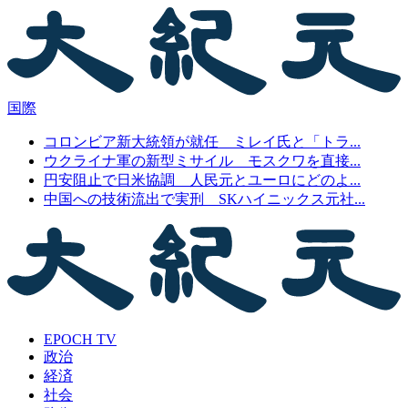
国際
コロンビア新大統領が就任 ミレイ氏と「トラ...
ウクライナ軍の新型ミサイル モスクワを直接...
円安阻止で日米協調 人民元とユーロにどのよ...
中国への技術流出で実刑 SKハイニックス元社...
EPOCH TV
政治
経済
社会