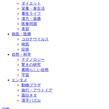
ダイエット
栄養・食生活
養生ライフ
漢方・薬膳
医食同源
美容
病気・医療
コロナウイルス
病気
症状
自然・科学
テクノロジー
驚きの研究
素晴らしい自然
宇宙
エンタメ
動物プラザ
旅行・アウトドア
面白ネタ
漢字パズル