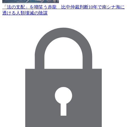
「法の支配」を嘲笑う赤龍 比中仲裁判断10年で南シナ海に
透ける人類壊滅の陰謀