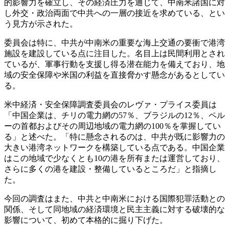
的影響力を確立し、その経済圧力を通じて、中南米諸国に対
し外交・政治両面で中共への一層の接近を求めている、とい
う見方が示された。
​委員会は特に、中共が中南米の重要な海上交通の要衝で港湾
施設を建設している点に注目した。名目上は民間利用とされ
ているが、軍事行動を支援し得る潜在能力を備えており、地
域の安全保障や米国の利益を直接脅かす懸念があるとしてい
る。
米中経済・安全保障調査委員会のレヴァ・プライス委員は​
「中国企業は、チリの電力網の57％、ブラジルの12％、ペル
ーの首都およびその周辺地域の電力網の100％を掌握してい
る」と述べた。「特に懸念されるのは、中共が既に影響力の
大きい港湾ネットワークを構築している点である。中国企業
はこの地域で少なくとも10の港を所有または運営しており、
さらに多くの港を建設・整備しているところだ」と指摘し
た。
今回の調査はまた、中共と中南米における国際犯罪活動との
関係、そして同地域の経済環境と民主主義に対する破壊的な
影響について、初めて本格的に掘り下げた。​