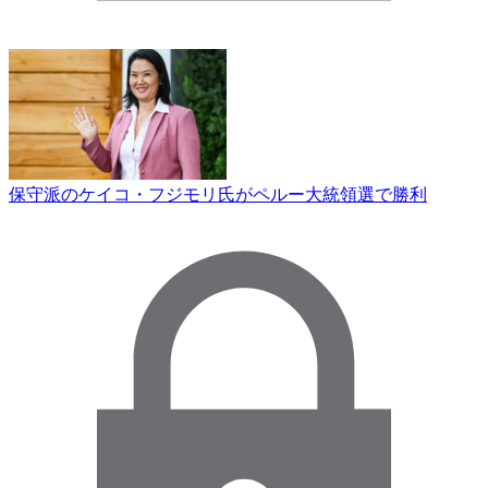
保守派のケイコ・フジモリ氏がペルー大統領選で勝利