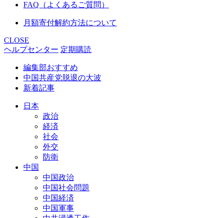
FAQ（よくあるご質問）
月額寄付解約方法について
CLOSE
ヘルプセンター
定期購読
編集部おすすめ
中国共産党脱退の大波
新着記事
日本
政治
経済
社会
外交
防衛
中国
中国政治
中国社会問題
中国経済
中国軍事