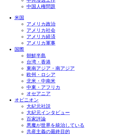
中共浸透工作
中国人権問題
米国
アメリカ政治
アメリカ社会
アメリカ経済
アメリカ軍事
国際
朝鮮半島
台湾・香港
東南アジア・南アジア
欧州・ロシア
北米・中南米
中東・アフリカ
オセアニア
オピニオン
大紀元社説
大紀元インタビュー
百家評論
悪魔が世界を統治している
共産主義の最終目的