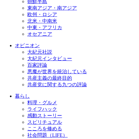
朝鮮半島
東南アジア・南アジア
欧州・ロシア
北米・中南米
中東・アフリカ
オセアニア
オピニオン
大紀元社説
大紀元インタビュー
百家評論
悪魔が世界を統治している
共産主義の最終目的
共産党に関する九つの評論
暮らし
料理・グルメ
ライフハック
感動ストーリー
スピリチュアル
こころを修める
社会問題（LIFE）