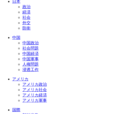
日本
政治
経済
社会
外交
防衛
中国
中国政治
社会問題
中国経済
中国軍事
人権問題
浸透工作
アメリカ
アメリカ政治
アメリカ社会
アメリカ経済
アメリカ軍事
国際