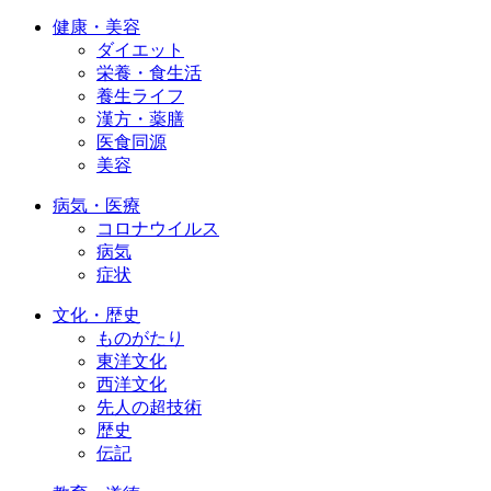
健康・美容
ダイエット
栄養・食生活
養生ライフ
漢方・薬膳
医食同源
美容
病気・医療
コロナウイルス
病気
症状
文化・歴史
ものがたり
東洋文化
西洋文化
先人の超技術
歴史
伝記