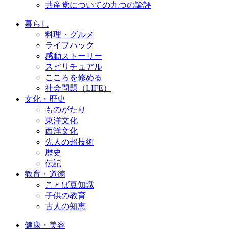
共産党についての九つの論評
暮らし
料理・グルメ
ライフハック
感動ストーリー
スピリチュアル
こころを修める
社会問題（LIFE）
文化・歴史
ものがたり
東洋文化
西洋文化
先人の超技術
歴史
伝記
教育・道徳
ことば豆知識
子供の教育
古人の知恵
健康・美容