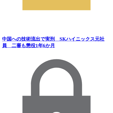
中国への技術流出で実刑 SKハイニックス元社
員 二審も懲役1年6か月