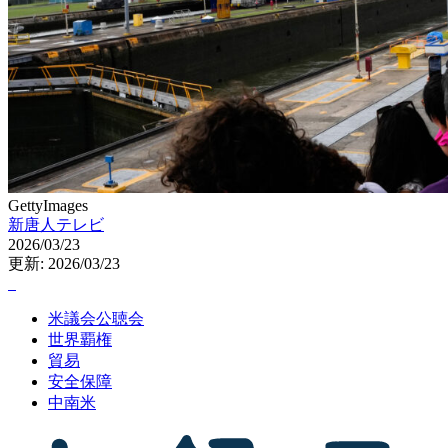
GettyImages
新唐人テレビ
2026/03/23
更新: 2026/03/23
米議会公聴会
世界覇権
貿易
安全保障
中南米