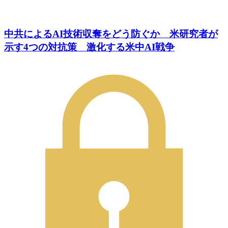
中共によるAI技術収奪をどう防ぐか 米研究者が
示す4つの対抗策 激化する米中AI戦争