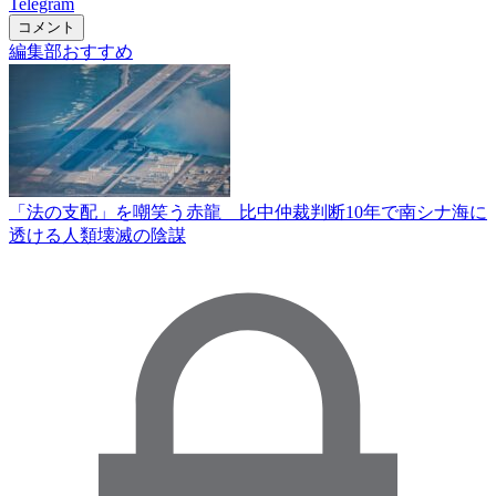
Telegram
コメント
編集部おすすめ
「法の支配」を嘲笑う赤龍 比中仲裁判断10年で南シナ海に
透ける人類壊滅の陰謀