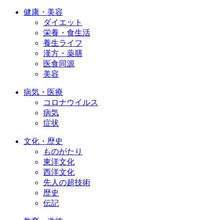
健康・美容
ダイエット
栄養・食生活
養生ライフ
漢方・薬膳
医食同源
美容
病気・医療
コロナウイルス
病気
症状
文化・歴史
ものがたり
東洋文化
西洋文化
先人の超技術
歴史
伝記