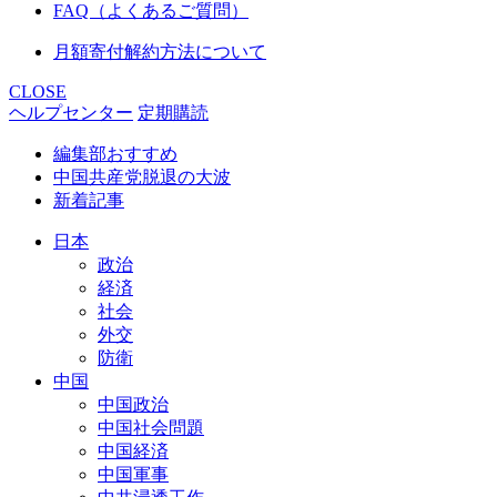
FAQ（よくあるご質問）
月額寄付解約方法について
CLOSE
ヘルプセンター
定期購読
編集部おすすめ
中国共産党脱退の大波
新着記事
日本
政治
経済
社会
外交
防衛
中国
中国政治
中国社会問題
中国経済
中国軍事