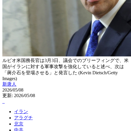
ルビオ米国務長官は3月3日、議会でのブリーフィングで、米
国がイランに対する軍事攻撃を強化していると述べ、次は
「蔣介石を登場させる」と発言した (Kevin Dietsch/Getty
Images)
新唐人
2026/05/08
更新: 2026/05/08
イラン
アラグチ
北京
中共