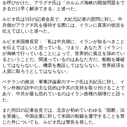
を呼びかけた。アラグチ氏は「ホルムズ海峡の開放問題をで
きるだけ早く解決できる」と述べた。
ルビオ氏は5日の記者会見で、大紀元記者の質問に対し、中
共側がアラグチ氏を接待する際には、イランに真実の状況を
伝えてほしいと述べた。
ルビオ米国務長官：「私は中共側に、イランが知るべきこと
を伝えてほしいと思っている。つまり、あなた方（イラン）
が海峡で行っていることによって、世界的に孤立を深めてい
るということだ。間違っているのはあなた方だ。船舶を爆破
してはならないし、機雷を敷設してはならない。世界経済を
人質に取ろうとしてはならない」
ベテランの政治・軍事評論家のマーク氏は大紀元に対し、イ
ラン外相の訪中の主な目的は中共の支持を取り付けることで
あり、中共が最も恐れているのはイラン政権の崩壊だと語っ
た。
また同日の記者会見では、北京が初めていわゆる「阻断」法
を実施し、中国企業に対して米国の制裁を遵守することを禁
じた件についても、ルビオ氏は警告を発した。