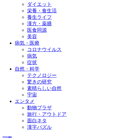
ダイエット
栄養・食生活
養生ライフ
漢方・薬膳
医食同源
美容
病気・医療
コロナウイルス
病気
症状
自然・科学
テクノロジー
驚きの研究
素晴らしい自然
宇宙
エンタメ
動物プラザ
旅行・アウトドア
面白ネタ
漢字パズル