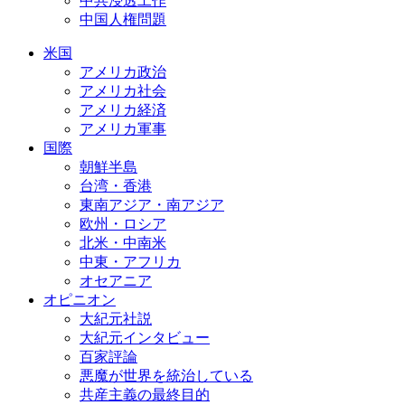
中共浸透工作
中国人権問題
米国
アメリカ政治
アメリカ社会
アメリカ経済
アメリカ軍事
国際
朝鮮半島
台湾・香港
東南アジア・南アジア
欧州・ロシア
北米・中南米
中東・アフリカ
オセアニア
オピニオン
大紀元社説
大紀元インタビュー
百家評論
悪魔が世界を統治している
共産主義の最終目的