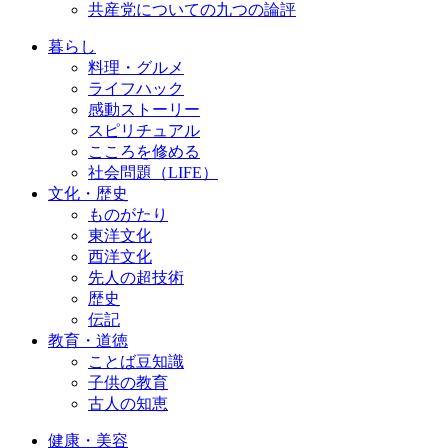
共産党についての九つの論評
暮らし
料理・グルメ
ライフハック
感動ストーリー
スピリチュアル
こころを修める
社会問題（LIFE）
文化・歴史
ものがたり
東洋文化
西洋文化
先人の超技術
歴史
伝記
教育・道徳
ことば豆知識
子供の教育
古人の知恵
健康・美容