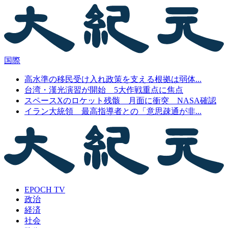
国際
高水準の移民受け入れ政策を支える根拠は弱体...
台湾・漢光演習が開始 5大作戦重点に焦点
スペースXのロケット残骸 月面に衝突 NASA確認
イラン大統領 最高指導者との「意思疎通が非...
EPOCH TV
政治
経済
社会