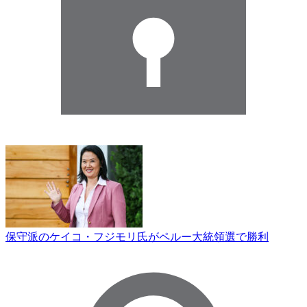
保守派のケイコ・フジモリ氏がペルー大統領選で勝利