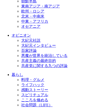
朝鮮半島
東南アジア・南アジア
欧州・ロシア
北米・中南米
中東・アフリカ
オセアニア
オピニオン
大紀元社説
大紀元インタビュー
百家評論
悪魔が世界を統治している
共産主義の最終目的
共産党に関する九つの評論
暮らし
料理・グルメ
ライフハック
感動ストーリー
スピリチュアル
こころを修める
社会問題（LIFE）