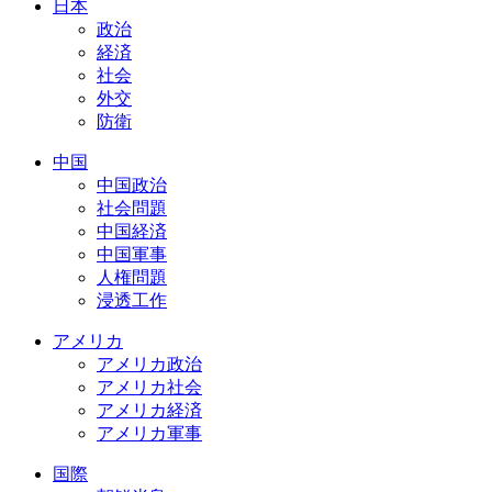
日本
政治
経済
社会
外交
防衛
中国
中国政治
社会問題
中国経済
中国軍事
人権問題
浸透工作
アメリカ
アメリカ政治
アメリカ社会
アメリカ経済
アメリカ軍事
国際