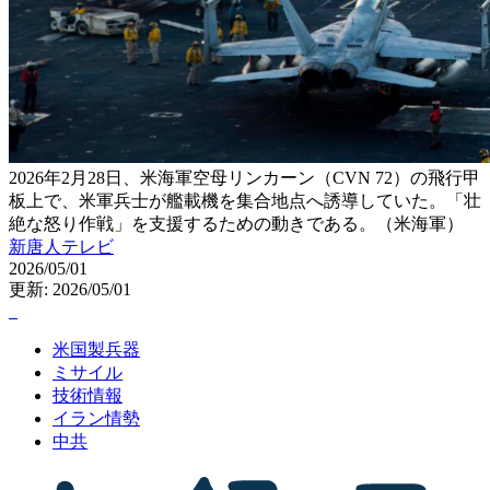
2026年2月28日、米海軍空母リンカーン（CVN 72）の飛行甲
板上で、米軍兵士が艦載機を集合地点へ誘導していた。「壮
絶な怒り作戦」を支援するための動きである。（米海軍）
新唐人テレビ
2026/05/01
更新: 2026/05/01
米国製兵器
ミサイル
技術情報
イラン情勢
中共