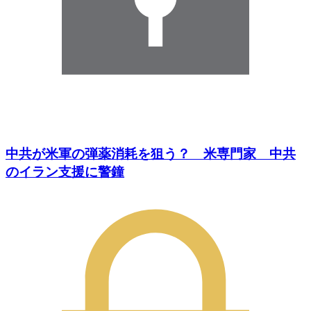
中共が米軍の弾薬消耗を狙う？ 米専門家 中共
のイラン支援に警鐘