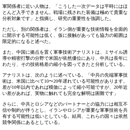
軍関係者に近い人物は、「こうした一次データは平時にはほ
とんど入手できません。戦場に残された装備は極めて貴重な
分析対象です」と指摘し、研究の重要性を強調した。
ただし、別の関係者は、イラン側が重要な技術情報を全面的
に開示する可能性は低く、仮に接触があっても協力の範囲は
限定的になると述べた。
また、中国に拠点を置く軍事技術アナリストは、ミサイル誘
導や精密打撃の分野で米国が依然優位にあり、中共は長年に
わたり、その技術格差の縮小を図ってきたと分析している。
アナリストは、次のように述べている。「中共の先端軍事技
術は、米国に比べて10〜20年遅れている可能性があります。
差が10年以内であれば模倣によって縮小可能ですが、20年近
い差があれば、実物に触れても完全な解明は困難です」
さらに、中共とロシアなどのパートナーとの協力には相互不
信や制約が伴うとし、イランやロシアが重要な軍事技術を共
有する可能性は低いとしている。結局、これらの国々は依然
競争関係にあるとしている。