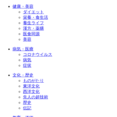
健康・美容
ダイエット
栄養・食生活
養生ライフ
漢方・薬膳
医食同源
美容
病気・医療
コロナウイルス
病気
症状
文化・歴史
ものがたり
東洋文化
西洋文化
先人の超技術
歴史
伝記