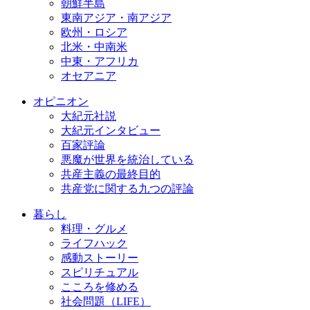
朝鮮半島
東南アジア・南アジア
欧州・ロシア
北米・中南米
中東・アフリカ
オセアニア
オピニオン
大紀元社説
大紀元インタビュー
百家評論
悪魔が世界を統治している
共産主義の最終目的
共産党に関する九つの評論
暮らし
料理・グルメ
ライフハック
感動ストーリー
スピリチュアル
こころを修める
社会問題（LIFE）