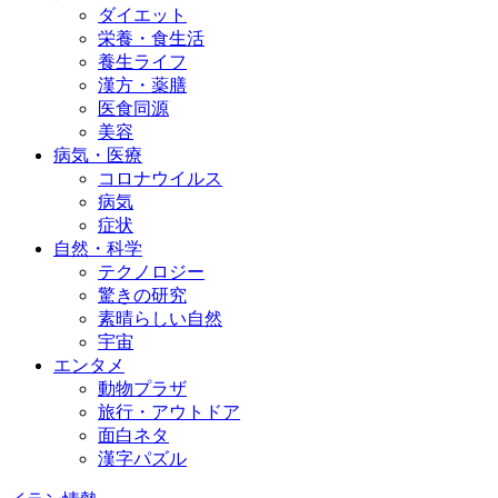
ダイエット
栄養・食生活
養生ライフ
漢方・薬膳
医食同源
美容
病気・医療
コロナウイルス
病気
症状
自然・科学
テクノロジー
驚きの研究
素晴らしい自然
宇宙
エンタメ
動物プラザ
旅行・アウトドア
面白ネタ
漢字パズル