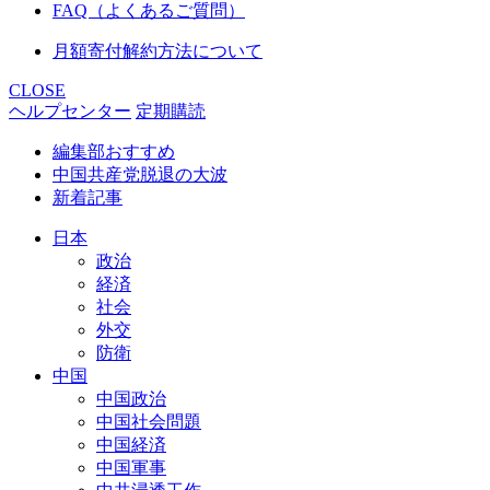
FAQ（よくあるご質問）
月額寄付解約方法について
CLOSE
ヘルプセンター
定期購読
編集部おすすめ
中国共産党脱退の大波
新着記事
日本
政治
経済
社会
外交
防衛
中国
中国政治
中国社会問題
中国経済
中国軍事