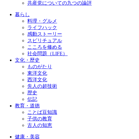
共産党についての九つの論評
暮らし
料理・グルメ
ライフハック
感動ストーリー
スピリチュアル
こころを修める
社会問題（LIFE）
文化・歴史
ものがたり
東洋文化
西洋文化
先人の超技術
歴史
伝記
教育・道徳
ことば豆知識
子供の教育
古人の知恵
健康・美容