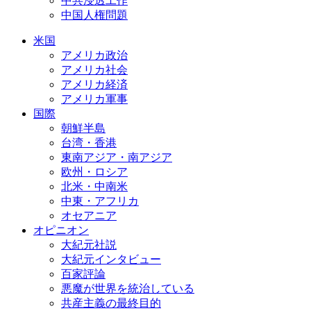
中共浸透工作
中国人権問題
米国
アメリカ政治
アメリカ社会
アメリカ経済
アメリカ軍事
国際
朝鮮半島
台湾・香港
東南アジア・南アジア
欧州・ロシア
北米・中南米
中東・アフリカ
オセアニア
オピニオン
大紀元社説
大紀元インタビュー
百家評論
悪魔が世界を統治している
共産主義の最終目的