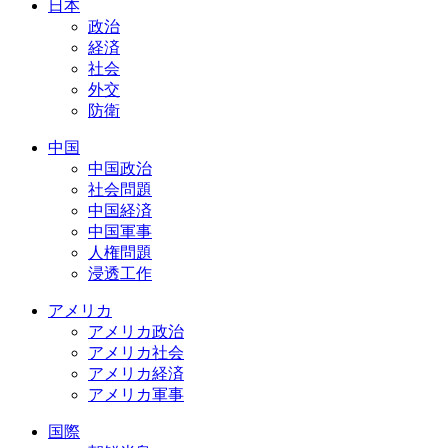
日本
政治
経済
社会
外交
防衛
中国
中国政治
社会問題
中国経済
中国軍事
人権問題
浸透工作
アメリカ
アメリカ政治
アメリカ社会
アメリカ経済
アメリカ軍事
国際