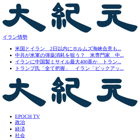
イラン情勢
米国とイラン 2日以内にホルムズ海峡合意も...
中共が米軍の弾薬消耗を狙う？ 米専門家 中...
イランに中国製ミサイル最大400基か トラン...
トランプ氏「全て把握」 イラン「ピックアッ...
EPOCH TV
政治
経済
社会