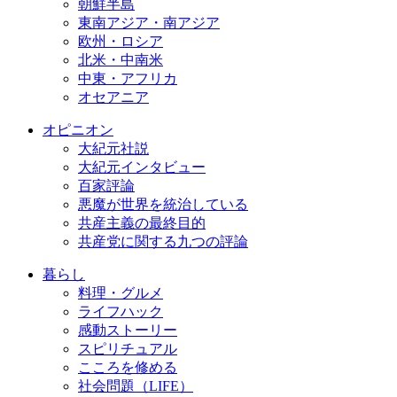
朝鮮半島
東南アジア・南アジア
欧州・ロシア
北米・中南米
中東・アフリカ
オセアニア
オピニオン
大紀元社説
大紀元インタビュー
百家評論
悪魔が世界を統治している
共産主義の最終目的
共産党に関する九つの評論
暮らし
料理・グルメ
ライフハック
感動ストーリー
スピリチュアル
こころを修める
社会問題（LIFE）