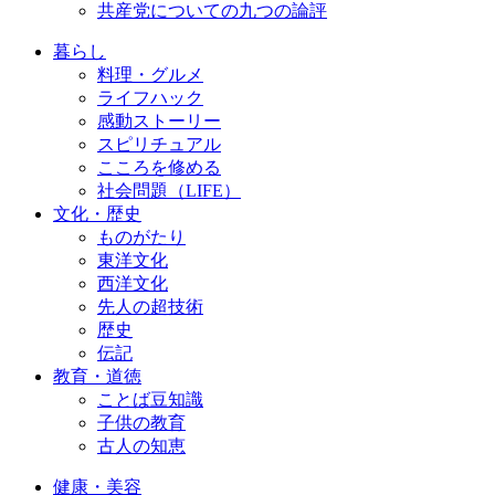
共産党についての九つの論評
暮らし
料理・グルメ
ライフハック
感動ストーリー
スピリチュアル
こころを修める
社会問題（LIFE）
文化・歴史
ものがたり
東洋文化
西洋文化
先人の超技術
歴史
伝記
教育・道徳
ことば豆知識
子供の教育
古人の知恵
健康・美容