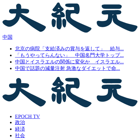
中国
北京の病院「支給済みの賞与を返して」 給与...
「もうやってらんない」 中国名門大学トップ...
中国とイスラエルの関係に変化か イスラエル...
中国で話題の減量注射 急激なダイエットで命...
EPOCH TV
政治
経済
社会