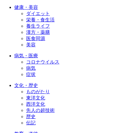
健康・美容
ダイエット
栄養・食生活
養生ライフ
漢方・薬膳
医食同源
美容
病気・医療
コロナウイルス
病気
症状
文化・歴史
ものがたり
東洋文化
西洋文化
先人の超技術
歴史
伝記