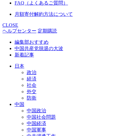
FAQ（よくあるご質問）
月額寄付解約方法について
CLOSE
ヘルプセンター
定期購読
編集部おすすめ
中国共産党脱退の大波
新着記事
日本
政治
経済
社会
外交
防衛
中国
中国政治
中国社会問題
中国経済
中国軍事