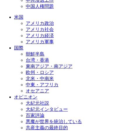
中共浸透工作
中国人権問題
米国
アメリカ政治
アメリカ社会
アメリカ経済
アメリカ軍事
国際
朝鮮半島
台湾・香港
東南アジア・南アジア
欧州・ロシア
北米・中南米
中東・アフリカ
オセアニア
オピニオン
大紀元社説
大紀元インタビュー
百家評論
悪魔が世界を統治している
共産主義の最終目的