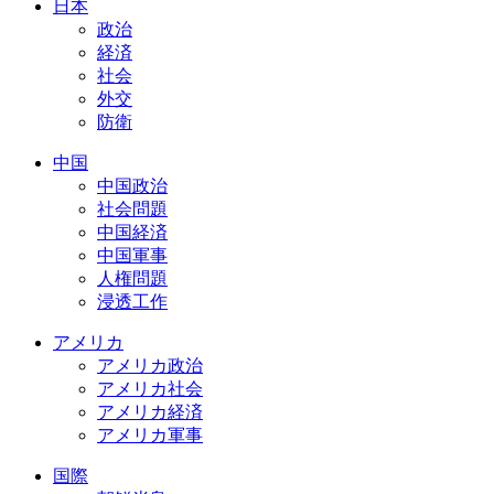
日本
政治
経済
社会
外交
防衛
中国
中国政治
社会問題
中国経済
中国軍事
人権問題
浸透工作
アメリカ
アメリカ政治
アメリカ社会
アメリカ経済
アメリカ軍事
国際