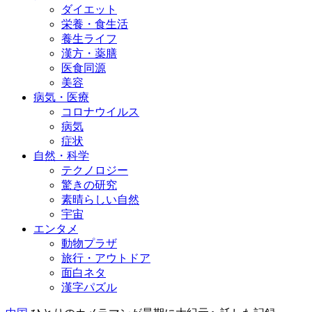
ダイエット
栄養・食生活
養生ライフ
漢方・薬膳
医食同源
美容
病気・医療
コロナウイルス
病気
症状
自然・科学
テクノロジー
驚きの研究
素晴らしい自然
宇宙
エンタメ
動物プラザ
旅行・アウトドア
面白ネタ
漢字パズル