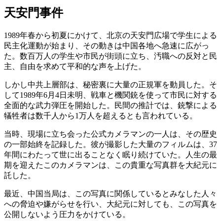
天安門事件
1989年春から初夏にかけて、北京の天安門広場で学生による
民主化運動が始まり、その動きは中国各地へ急速に広がっ
た。数百万人の学生や市民が街頭に立ち、汚職への反対と民
主、自由を求めて平和的な声を上げた。
しかし中共上層部は、秘密裏に大量の正規軍を動員した。そ
して1989年6月4日未明、戦車と機関銃を使って市民に対する
全面的な武力弾圧を開始した。民間の推計では、銃撃による
犠牲者は数千人から1万人を超えるとも言われている。
当時、現場に立ち会った公式カメラマンの一人は、その歴史
の一部始終を記録した。彼が撮影した大量のフィルムは、37
年間にわたって世に出ることなく眠り続けていた。人生の最
期を迎えたこのカメラマンは、この貴重な写真群を大紀元に
託した。
最近、中国当局は、この写真に関係しているとみなした人々
への脅迫や嫌がらせを行い、大紀元に対しても、この写真を
公開しないよう圧力をかけている。