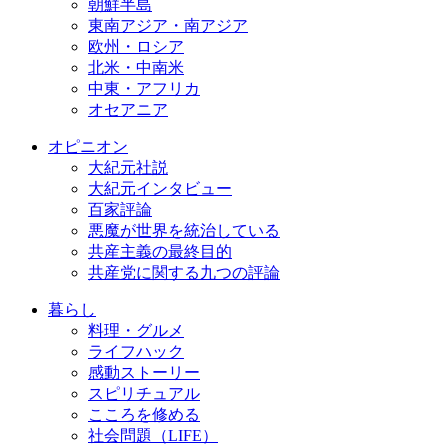
朝鮮半島
東南アジア・南アジア
欧州・ロシア
北米・中南米
中東・アフリカ
オセアニア
オピニオン
大紀元社説
大紀元インタビュー
百家評論
悪魔が世界を統治している
共産主義の最終目的
共産党に関する九つの評論
暮らし
料理・グルメ
ライフハック
感動ストーリー
スピリチュアル
こころを修める
社会問題（LIFE）