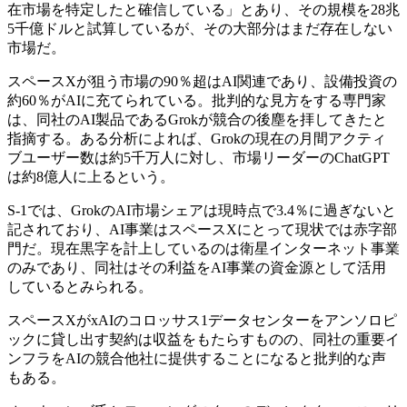
在市場を特定したと確信している」とあり、その規模を28兆
5千億ドルと試算しているが、その大部分はまだ存在しない
市場だ。
スペースXが狙う市場の90％超はAI関連であり、設備投資の
約60％がAIに充てられている。批判的な見方をする専門家
は、同社のAI製品であるGrokが競合の後塵を拝してきたと
指摘する。ある分析によれば、Grokの現在の月間アクティ
ブユーザー数は約5千万人に対し、市場リーダーのChatGPT
は約8億人に上るという。
S-1では、GrokのAI市場シェアは現時点で3.4％に過ぎないと
記されており、AI事業はスペースXにとって現状では赤字部
門だ。現在黒字を計上しているのは衛星インターネット事業
のみであり、同社はその利益をAI事業の資金源として活用
しているとみられる。
スペースXがxAIのコロッサス1データセンターをアンソロピ
ックに貸し出す契約は収益をもたらすものの、同社の重要イ
ンフラをAIの競合他社に提供することになると批判的な声
もある。