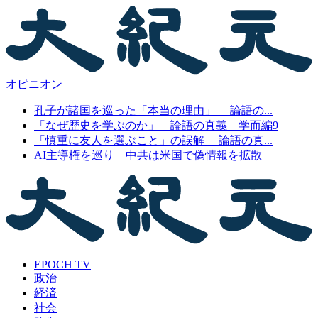
オピニオン
孔子が諸国を巡った「本当の理由」 論語の...
「なぜ歴史を学ぶのか」 論語の真義 学而編9
「慎重に友人を選ぶこと」の誤解 論語の真...
AI主導権を巡り 中共は米国で偽情報を拡散
EPOCH TV
政治
経済
社会