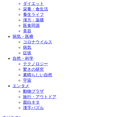
ダイエット
栄養・食生活
養生ライフ
漢方・薬膳
医食同源
美容
病気・医療
コロナウイルス
病気
症状
自然・科学
テクノロジー
驚きの研究
素晴らしい自然
宇宙
エンタメ
動物プラザ
旅行・アウトドア
面白ネタ
漢字パズル