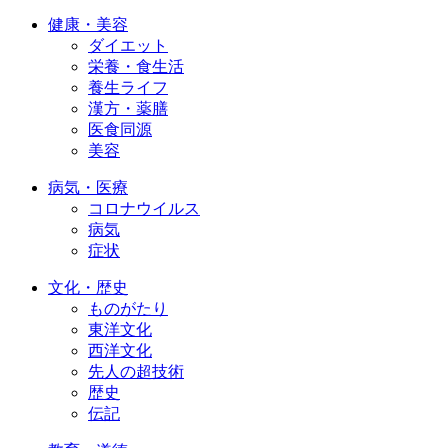
健康・美容
ダイエット
栄養・食生活
養生ライフ
漢方・薬膳
医食同源
美容
病気・医療
コロナウイルス
病気
症状
文化・歴史
ものがたり
東洋文化
西洋文化
先人の超技術
歴史
伝記