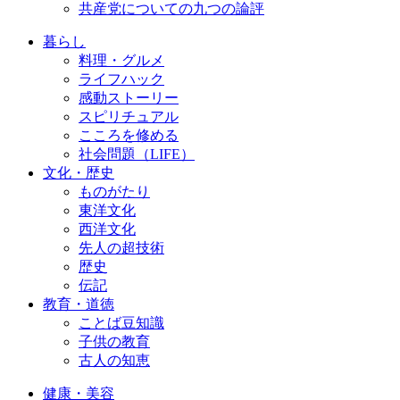
共産党についての九つの論評
暮らし
料理・グルメ
ライフハック
感動ストーリー
スピリチュアル
こころを修める
社会問題（LIFE）
文化・歴史
ものがたり
東洋文化
西洋文化
先人の超技術
歴史
伝記
教育・道徳
ことば豆知識
子供の教育
古人の知恵
健康・美容