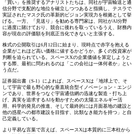
「買い」を推奨するアナリストたちは、同社が宇宙輸送と通
信分野で支配的な地位を確立しつつあると指摘し、テスラで
実証されたマスク氏の革新的ビジョン実現力を根拠として挙
げる。一方、「見送り」を勧める専門家は、同社がAI分野
に過度に賭けており、競合に後れを取っているうえ、財務内
容が現在の評価額を到底正当化できないと主張する。
株式の公開取引は6月12日に始まり、現時点で赤字を抱える
企業がこれほど高い価格に値するかどうか、多くの投資家が
判断を迫られている。スペースXの企業価値を算定しようと
する際、最初に問われるのは「この会社は一体何者か」とい
う点だ。
証券届出書（S-1）によれば、スペースXは「地球上で、そ
して宇宙で最も野心的な垂直統合型イノベーション・エンジ
ンであり、世界をつなぐ宇宙通信網の迅速な製造・打ち上
げ、真実を追求するAIを動かすための太陽エネルギー活
用、科学的発見の推進、そして最終的には月面基地の建設と
他の惑星への都市建設を目指す、比類なき能力を持つ」と自
己定義している。
より平易な言葉で言えば、スペースXは本質的に三本柱から