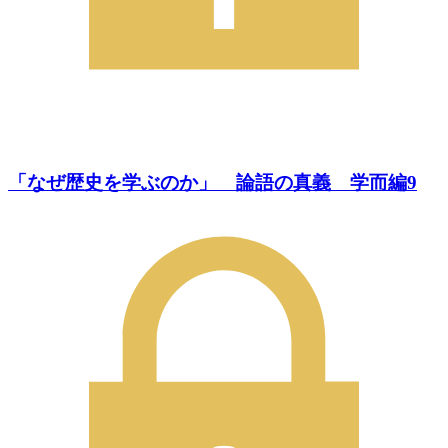
「なぜ歴史を学ぶのか」 論語の真義 学而編9