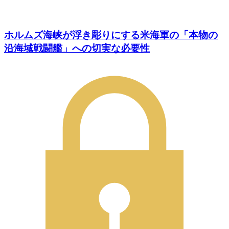
ホルムズ海峡が浮き彫りにする米海軍の「本物の
沿海域戦闘艦」への切実な必要性