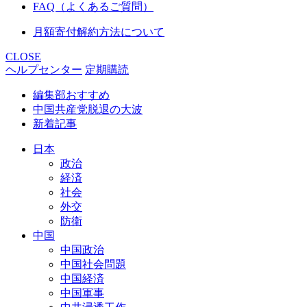
FAQ（よくあるご質問）
月額寄付解約方法について
CLOSE
ヘルプセンター
定期購読
編集部おすすめ
中国共産党脱退の大波
新着記事
日本
政治
経済
社会
外交
防衛
中国
中国政治
中国社会問題
中国経済
中国軍事