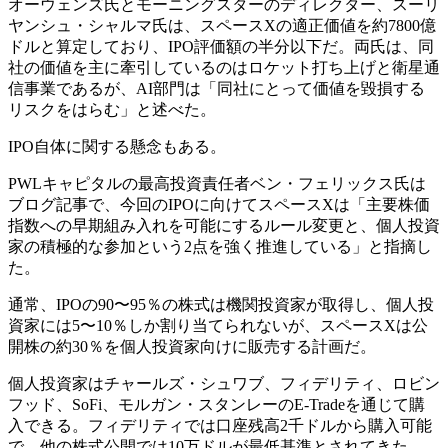
オーウェンズ氏とモーニングスターのディレクター、スーリ
ヤンシュ・シャルマ氏は、スペースXの適正価値を約7800億
ドルと算定しており、IPO評価額の半分以下だ。両氏は、同
社の価値を主に牽引しているのはロケット打ち上げと衛星通
信事業であるが、AI部門は「同社にとって価値を毀損する
リスクをはらむ」と述べた。
IPO自体に関する懸念もある。
PWLキャピタルの最高投資責任者ベン・フェリックス氏は
ブログ記事で、今回のIPOに向けてスペースXは「主要株価
指数への早期組み入れを可能にするルール変更と、個人投資
家の積極的な参加という2点を強く推進している」と指摘し
た。
通常、IPOの90〜95％の株式は機関投資家が取得し、個人投
資家には5〜10％しか割り当てられないが、スペースXは公
開株の約30％を個人投資家向けに販売する計画だ。
個人投資家はチャールズ・シュワブ、フィデリティ、ロビン
フッド、SoFi、モルガン・スタンレーのE-Tradeを通じて購
入できる。フィデリティでは口座残高2千ドルから購入可能
で、他の株式公開では10万ドルが最低基準とされてきた。