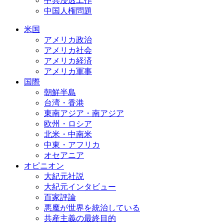
中共浸透工作
中国人権問題
米国
アメリカ政治
アメリカ社会
アメリカ経済
アメリカ軍事
国際
朝鮮半島
台湾・香港
東南アジア・南アジア
欧州・ロシア
北米・中南米
中東・アフリカ
オセアニア
オピニオン
大紀元社説
大紀元インタビュー
百家評論
悪魔が世界を統治している
共産主義の最終目的