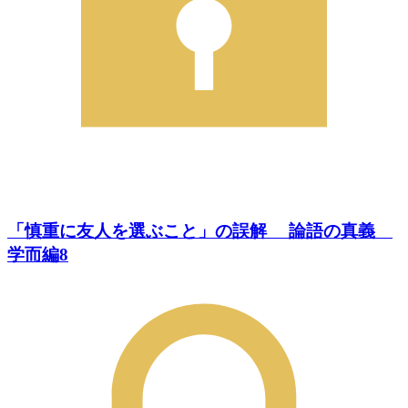
「慎重に友人を選ぶこと」の誤解 論語の真義
学而編8