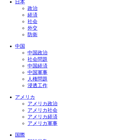
日本
政治
経済
社会
外交
防衛
中国
中国政治
社会問題
中国経済
中国軍事
人権問題
浸透工作
アメリカ
アメリカ政治
アメリカ社会
アメリカ経済
アメリカ軍事
国際