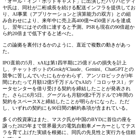
「オール・イン・ポッドキャスト」に出演したパリハピティ
ヤ氏は、同社が二桁成長を続ける配送インフラを提供してお
り、AI事業（アプリケーションと演算能力の双方）との組
み合わせにより、来年中に売上高400億〜450億ドルを達成
し、翌年にはその倍に達すると予測。PSRも現在の90倍超か
ら約20倍まで低下すると述べた。
この論拠を裏付けるかのように、直近で複数の動きがあっ
た。
IPO直前の5月、xAIは第1四半期に25億ドルの損失を計上
し、チャットボットのGrokがClaude、Gemini、ChatGPTとの
競争に苦しんでいたにもかかわらず、アンソロピックが3年
間にわたって月額12億5千万ドルでxAIの「コロッサス1」デ
ータセンターを借り受ける契約を締結したことが発表され
た。さらに6月5日、グーグルも月額9億2千万ドルで3年間の
契約をスペースXと締結したことが明らかになった。ただ
し、いずれの契約にも90日間の解約条項が含まれている。
多くの投資家はまた、マスク氏が中国のBYDに首位の座を
譲った2025年まで世界最大の電気自動車メーカーとしてテス
ラを育て上げた実績を根拠に、同氏の先見性と実行力を信頼