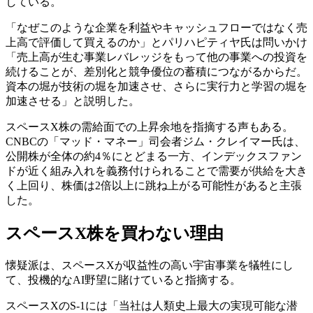
している。
「なぜこのような企業を利益やキャッシュフローではなく売
上高で評価して買えるのか」とパリハピティヤ氏は問いかけ
「売上高が生む事業レバレッジをもって他の事業への投資を
続けることが、差別化と競争優位の蓄積につながるからだ。
資本の堀が技術の堀を加速させ、さらに実行力と学習の堀を
加速させる」と説明した。
スペースX株の需給面での上昇余地を指摘する声もある。
CNBCの「マッド・マネー」司会者ジム・クレイマー氏は、
公開株が全体の約4％にとどまる一方、インデックスファン
ドが近く組み入れを義務付けられることで需要が供給を大き
く上回り、株価は2倍以上に跳ね上がる可能性があると主張
した。
スペースX株を買わない理由
懐疑派は、スペースXが収益性の高い宇宙事業を犠牲にし
て、投機的なAI野望に賭けていると指摘する。
スペースXのS-1には「当社は人類史上最大の実現可能な潜