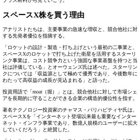
プラス材料から見ていこう。
スペースX株を買う理由
アナリストたちは、主要事業の急速な増収と、競合他社に対
する先発者優位を指摘する。
「ロケットの設計・製造・打ち上げという最初の二事業と、
スペースXのロケットで打ち上げた衛星を活用するスターリ
ンク事業は、コスト競争力という強固な事業基盤を持つと当
社は評価している」とオーウェンズ氏は述べた。スターリン
クについては「収益源として極めて優秀であり、今後数年に
わたって高収益の成長が見込まれる」と語った。
投資用語で「moat（堀）」とは、競合他社に対して市場シェ
アを長期的に守ることができる企業の構造的優位性を指す。
著名テクノロジー投資家のチャマス・パリハピティヤ氏は、
スペースXを「インターネット登場以来最も重要なインター
ネット・インフラ事業であり、数億人規模のユーザーに拡大
していくだろう」と絶賛した。