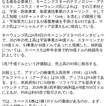
なる複合企業体だ。モーニングスターのテクノロジー・アナ
リスト、ニコラス・オーウェンズ氏によれば、その三本柱と
は、宇宙・防衛事業、衛星通信事業のスターリンク、そして
人工知能（AIチャットボット「Grok」を含む）の開発と地
上・宇宙双方におけるAI基盤整備を手掛けるxAIである。マ
スク氏はソーシャルメディア企業Xもxに統合している。
オーウェンズ氏は6月8日のモーニングスターのインタビュー
で、2025年の売上高は宇宙事業が40億ドル、スターリンクが
110億ドル、AI事業が30億ドルであったと指摘した。純利益
については、スペースXは昨年全体で約50億ドルの純損失を
計上している。
1兆7千億ドルという評価額は、売上高の93倍に相当する。
比較として、アマゾンの株価売上高倍率（PSR）は3.9倍、
アルファベット（グーグル）は10.5倍、アップルは9.6倍であ
る。また、米政府向けにAI技術・ソフトウエアを提供する
パランティアは、2026年第1四半期の純利益が8億7050万ドル
に上るが、PSRは約65倍で取引されている。
では、スペースX株は1株135ドルの価値があるのか。まず、