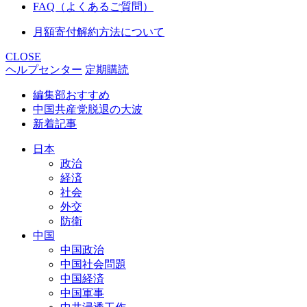
FAQ（よくあるご質問）
月額寄付解約方法について
CLOSE
ヘルプセンター
定期購読
編集部おすすめ
中国共産党脱退の大波
新着記事
日本
政治
経済
社会
外交
防衛
中国
中国政治
中国社会問題
中国経済
中国軍事