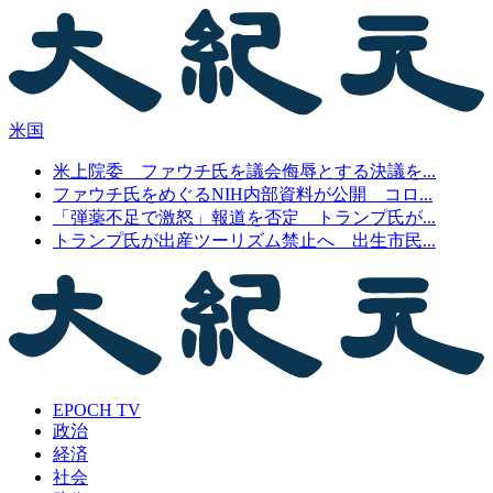
米国
米上院委 ファウチ氏を議会侮辱とする決議を...
ファウチ氏をめぐるNIH内部資料が公開 コロ...
「弾薬不足で激怒」報道を否定 トランプ氏が...
トランプ氏が出産ツーリズム禁止へ 出生市民...
EPOCH TV
政治
経済
社会