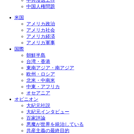
中共浸透工作
中国人権問題
米国
アメリカ政治
アメリカ社会
アメリカ経済
アメリカ軍事
国際
朝鮮半島
台湾・香港
東南アジア・南アジア
欧州・ロシア
北米・中南米
中東・アフリカ
オセアニア
オピニオン
大紀元社説
大紀元インタビュー
百家評論
悪魔が世界を統治している
共産主義の最終目的