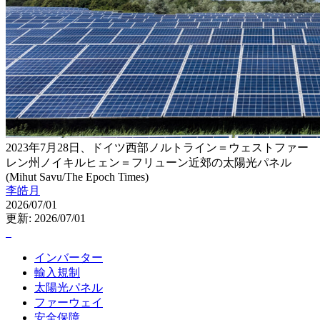
2023年7月28日、ドイツ西部ノルトライン＝ウェストファー
レン州ノイキルヒェン＝フリューン近郊の太陽光パネル
(Mihut Savu/The Epoch Times)
李皓月
2026/07/01
更新: 2026/07/01
インバーター
輸入規制
太陽光パネル
ファーウェイ
安全保障