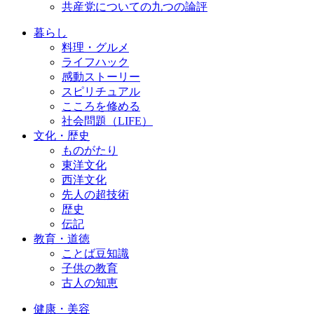
共産党についての九つの論評
暮らし
料理・グルメ
ライフハック
感動ストーリー
スピリチュアル
こころを修める
社会問題（LIFE）
文化・歴史
ものがたり
東洋文化
西洋文化
先人の超技術
歴史
伝記
教育・道徳
ことば豆知識
子供の教育
古人の知恵
健康・美容