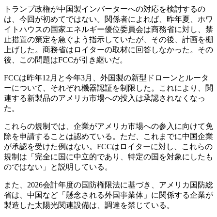
トランプ政権が中国製インバーターへの対応を検討するの
は、今回が初めてではない。関係者によれば、昨年夏、ホワ
イトハウスの国家エネルギー優位委員会は商務省に対し、禁
止措置の策定を急ぐよう指示していたが、その後、計画を棚
上げした。商務省はロイターの取材に回答しなかった。その
後、この問題はFCCが引き継いだ。
FCCは昨年12月と今年3月、外国製の新型ドローンとルータ
ーについて、それぞれ機器認証を制限した。これにより、関
連する新製品のアメリカ市場への投入は承認されなくなっ
た。
これらの規制では、企業がアメリカ市場への参入に向けて免
除を申請することは認めている。ただ、これまでに中国企業
が承認を受けた例はない。FCCはロイターに対し、これらの
規制は「完全に国に中立的であり、特定の国を対象にしたも
のではない」と説明している。
また、2026会計年度の国防権限法に基づき、アメリカ国防総
省は、中国など「懸念される外国事業体」に関係する企業が
製造した太陽光関連設備は、調達を禁じている。