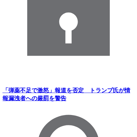
「弾薬不足で激怒」報道を否定 トランプ氏が情
報漏洩者への厳罰を警告