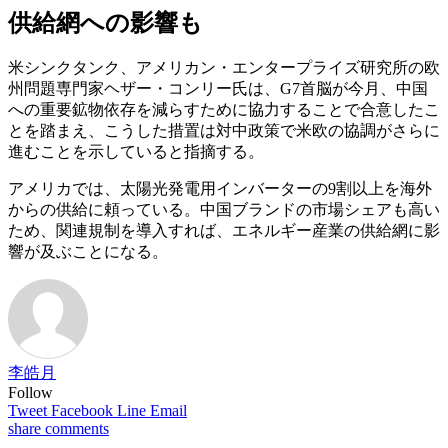
供給網への影響も
米シンクタンク、アメリカン・エンタープライズ研究所の欧
州問題専門家ヘザー・コンリー氏は、G7首脳が今月、中国
への重要鉱物依存を減らすために協力することで合意したこ
とを踏まえ、こうした措置は対中政策で米欧の協調がさらに
進むことを示していると指摘する。
アメリカでは、太陽光発電用インバーターの9割以上を海外
からの供給に頼っている。中国ブランドの市場シェアも高い
ため、関連規制を導入すれば、エネルギー産業の供給網に影
響が及ぶことになる。
李皓月
Follow
Tweet
Facebook
Line
Email
share
comments