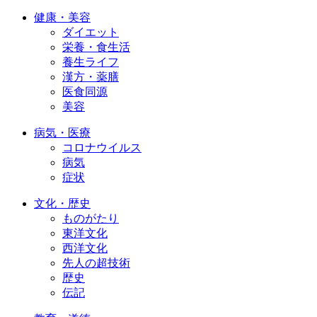
健康・美容
ダイエット
栄養・食生活
養生ライフ
漢方・薬膳
医食同源
美容
病気・医療
コロナウイルス
病気
症状
文化・歴史
ものがたり
東洋文化
西洋文化
先人の超技術
歴史
伝記