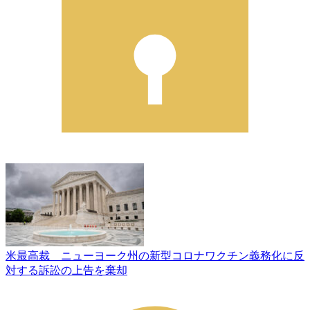
米最高裁 ニューヨーク州の新型コロナワクチン義務化に反
対する訴訟の上告を棄却