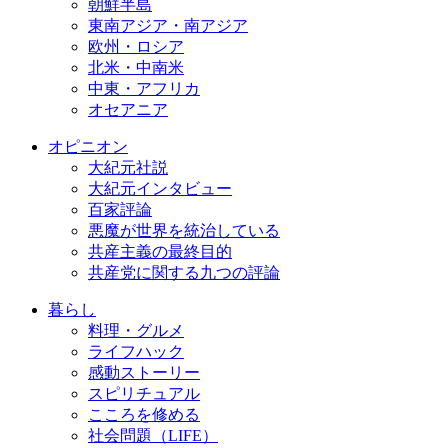
朝鮮半島
東南アジア・南アジア
欧州・ロシア
北米・中南米
中東・アフリカ
オセアニア
オピニオン
大紀元社説
大紀元インタビュー
百家評論
悪魔が世界を統治している
共産主義の最終目的
共産党に関する九つの評論
暮らし
料理・グルメ
ライフハック
感動ストーリー
スピリチュアル
こころを修める
社会問題（LIFE）