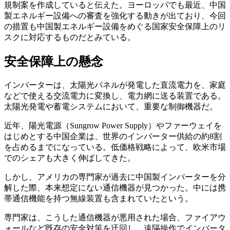
規制案を作成していると伝えた。ヨーロッパでも最近、中国
製エネルギー設備への審査を強化する動きが出ており、今回
の措置も中国製エネルギー設備をめぐる国家安全保障上のリ
スクに対応するものだとみている。
安全保障上の懸念
インバーターは、太陽光パネルが発電した直流電力を、家庭
などで使える交流電力に変換し、電力網に送る装置である。
太陽光発電や蓄電システムにおいて、重要な制御機器だ。
近年、陽光電源（Sungrow Power Supply）やファーウェイを
はじめとする中国企業は、世界のインバーター供給の約8割
を占めるまでになっている。低価格戦略によって、欧米市場
でのシェアも大きく伸ばしてきた。
しかし、アメリカの専門家が過去に中国製インバーターを分
解した際、本来想定にない通信機器が見つかった。中には携
帯通信機能を持つ無線装置も含まれていたという。
専門家は、こうした通信機器が悪用された場合、ファイアウ
ォールなど既存の安全対策を迂回し、遠隔操作でインバータ