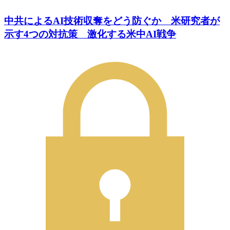
中共によるAI技術収奪をどう防ぐか 米研究者が
示す4つの対抗策 激化する米中AI戦争