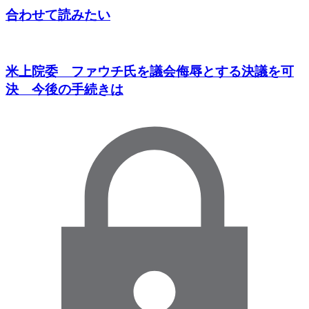
合わせて読みたい
米上院委 ファウチ氏を議会侮辱とする決議を可
決 今後の手続きは