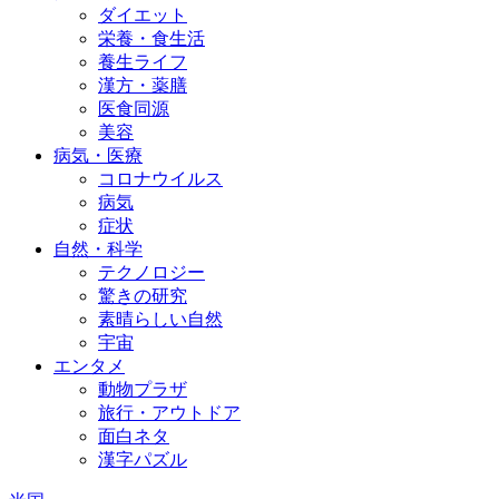
ダイエット
栄養・食生活
養生ライフ
漢方・薬膳
医食同源
美容
病気・医療
コロナウイルス
病気
症状
自然・科学
テクノロジー
驚きの研究
素晴らしい自然
宇宙
エンタメ
動物プラザ
旅行・アウトドア
面白ネタ
漢字パズル