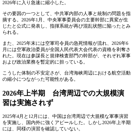
2026年に入り急速に縮小した。
その要因の一つとして、中共軍内部の人事と統制の問題を指
摘する。2026年1月、中央軍事委員会の主要幹部に異変が生
じたと公式に発表し、指揮系統が再び混乱状態に陥ったとみ
られる。
また、2025年末には空軍司令員の急死情報が流れ、2026年6
月には空軍政治委員が全国人民代表大会代表の資格を剥奪さ
れた。現在は参謀長と規律検査部門の幹部が、それぞれ軍事
および政治業務を暫定的に担っている。
こうした体制の不安定さが、台湾海峡周辺における航空活動
の縮小につながった可能性がある。
2026年上半期 台湾周辺での大規模演
習は実施されず
2025年4月と12月には、中国は台湾周辺で大規模な軍事演習
を実施し、国内外に強くアピールした。しかし2026年上半期
には、同様の演習を確認していない。