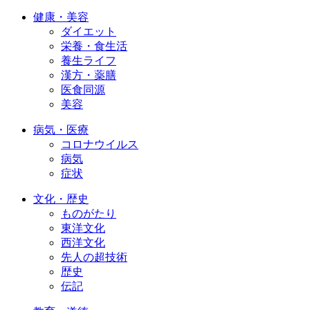
健康・美容
ダイエット
栄養・食生活
養生ライフ
漢方・薬膳
医食同源
美容
病気・医療
コロナウイルス
病気
症状
文化・歴史
ものがたり
東洋文化
西洋文化
先人の超技術
歴史
伝記