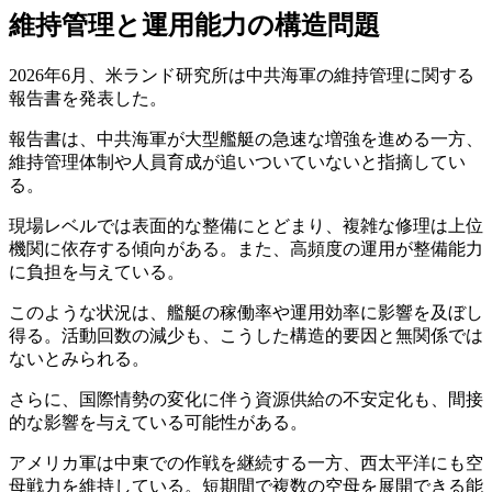
維持管理と運用能力の構造問題
2026年6月、米ランド研究所は中共海軍の維持管理に関する
報告書を発表した。
報告書は、中共海軍が大型艦艇の急速な増強を進める一方、
維持管理体制や人員育成が追いついていないと指摘してい
る。
現場レベルでは表面的な整備にとどまり、複雑な修理は上位
機関に依存する傾向がある。また、高頻度の運用が整備能力
に負担を与えている。
このような状況は、艦艇の稼働率や運用効率に影響を及ぼし
得る。活動回数の減少も、こうした構造的要因と無関係では
ないとみられる。
さらに、国際情勢の変化に伴う資源供給の不安定化も、間接
的な影響を与えている可能性がある。
アメリカ軍は中東での作戦を継続する一方、西太平洋にも空
母戦力を維持している。短期間で複数の空母を展開できる能