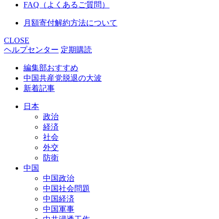
FAQ（よくあるご質問）
月額寄付解約方法について
CLOSE
ヘルプセンター
定期購読
編集部おすすめ
中国共産党脱退の大波
新着記事
日本
政治
経済
社会
外交
防衛
中国
中国政治
中国社会問題
中国経済
中国軍事