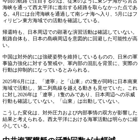
今回の航路で注目するのは、従来のように東シナ海から宮古
海峡を通って西太平洋に進出する経路を取らなかった点であ
る。4月には台湾海峡を通過して南シナ海へ入り、5月にはフ
ィリピン東方海域での活動を確認している。
帰還時も、日本周辺での顕著な演習活動は確認していない。
航路自体も、日本の島嶼周辺を意図的に回避した可能性が高
い。
中国は対外的には強硬姿勢を維持しているものの、日米の軍
事協力強化に対する警戒や、軍内部の混乱を背景に、実際の
行動は抑制的になっているとみられる。
2025年6月には、「遼寧」と「山東」の2隻が同時に日本南東
海域で活動し、第二列島線を越える動きも見せていた。これ
に対し2026年は「遼寧」1隻のみであり、日本周辺への示威
行動も確認していない。「山東」は出動していない。
こうした変化は、対外圧力および内部事情の双方が影響した
結果と考えられる。西太平洋における海軍活動は明らかに縮
小している。