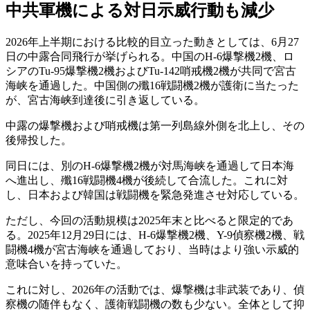
中共軍機による対日示威行動も減少
2026年上半期における比較的目立った動きとしては、6月27
日の中露合同飛行が挙げられる。中国のH-6爆撃機2機、ロ
シアのTu-95爆撃機2機およびTu-142哨戒機2機が共同で宮古
海峡を通過した。中国側の殲16戦闘機2機が護衛に当たった
が、宮古海峡到達後に引き返している。
中露の爆撃機および哨戒機は第一列島線外側を北上し、その
後帰投した。
同日には、別のH-6爆撃機2機が対馬海峡を通過して日本海
へ進出し、殲16戦闘機4機が後続して合流した。これに対
し、日本および韓国は戦闘機を緊急発進させ対応している。
ただし、今回の活動規模は2025年末と比べると限定的であ
る。2025年12月29日には、H-6爆撃機2機、Y-9偵察機2機、戦
闘機4機が宮古海峡を通過しており、当時はより強い示威的
意味合いを持っていた。
これに対し、2026年の活動では、爆撃機は非武装であり、偵
察機の随伴もなく、護衛戦闘機の数も少ない。全体として抑