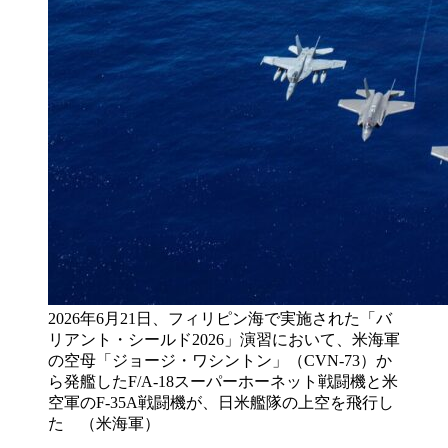
2026年6月21日、フィリピン海で実施された「バ
リアント・シールド2026」演習において、米海軍
の空母「ジョージ・ワシントン」（CVN-73）か
ら発艦したF/A-18スーパーホーネット戦闘機と米
空軍のF-35A戦闘機が、日米艦隊の上空を飛行し
た （米海軍）