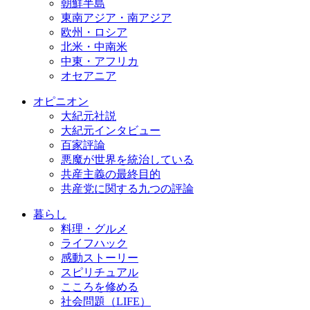
朝鮮半島
東南アジア・南アジア
欧州・ロシア
北米・中南米
中東・アフリカ
オセアニア
オピニオン
大紀元社説
大紀元インタビュー
百家評論
悪魔が世界を統治している
共産主義の最終目的
共産党に関する九つの評論
暮らし
料理・グルメ
ライフハック
感動ストーリー
スピリチュアル
こころを修める
社会問題（LIFE）