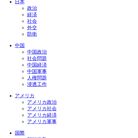
日本
政治
経済
社会
外交
防衛
中国
中国政治
社会問題
中国経済
中国軍事
人権問題
浸透工作
アメリカ
アメリカ政治
アメリカ社会
アメリカ経済
アメリカ軍事
国際