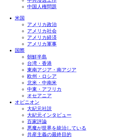
中共浸透工作
中国人権問題
米国
アメリカ政治
アメリカ社会
アメリカ経済
アメリカ軍事
国際
朝鮮半島
台湾・香港
東南アジア・南アジア
欧州・ロシア
北米・中南米
中東・アフリカ
オセアニア
オピニオン
大紀元社説
大紀元インタビュー
百家評論
悪魔が世界を統治している
共産主義の最終目的