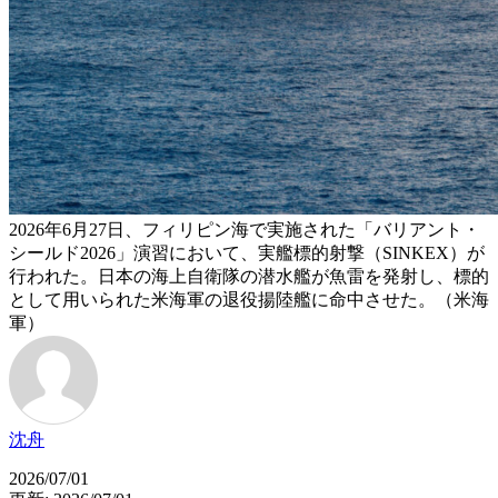
2026年6月27日、フィリピン海で実施された「バリアント・
シールド2026」演習において、実艦標的射撃（SINKEX）が
行われた。日本の海上自衛隊の潜水艦が魚雷を発射し、標的
として用いられた米海軍の退役揚陸艦に命中させた。（米海
軍）
沈舟
2026/07/01