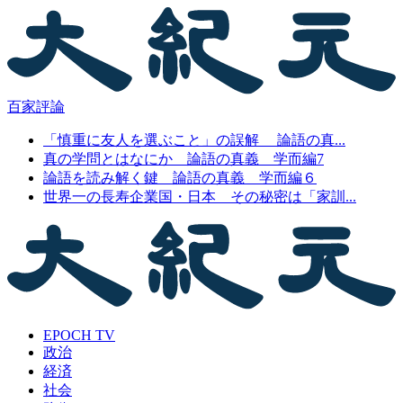
百家評論
「慎重に友人を選ぶこと」の誤解 論語の真...
真の学問とはなにか 論語の真義 学而編7
論語を読み解く鍵 論語の真義 学而編６
世界一の長寿企業国・日本 その秘密は「家訓...
EPOCH TV
政治
経済
社会