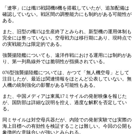
「遼寧」には殲15戦闘機8機を搭載していたが、追加配備は
確認していない。戦区間の調整能力にも制約がある可能性が
ある。
また、旧型の殲15は生産終了とみられ、新型機の運用体制も
完全には整っていない。空母戦力は移行期にあり、現時点で
の実戦能力は限定的である。
強襲揚陸艦についても、遠洋作戦における運用には制約があ
り、第一列島線外では脆弱性が指摘されている。
076型強襲揚陸艦については、かつて「無人機空母」として
注目したが、最近は関連情報をほとんど公表していない。無
人機の統制強化の影響がある可能性もある。
また、中国メディアは東風17ミサイルの発射映像を報じた
が、国防部は詳細な説明を控え、過度な解釈を否定してい
る。
同ミサイルは対空母兵器だが、内陸での発射実験では実際の
海上目標への有効性を検証することは難しい。今回の公開も
象徴的な意味合いが強いとみられる。