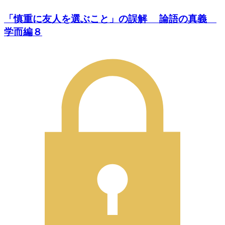
「慎重に友人を選ぶこと」の誤解 論語の真義
学而編８