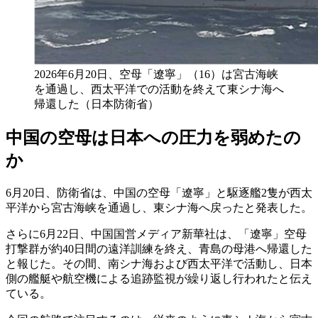
2026年6月20日、空母「遼寧」（16）は宮古海峡
を通過し、西太平洋での活動を終えて東シナ海へ
帰還した（日本防衛省）
中国の空母は日本への圧力を弱めたの
か
6月20日、防衛省は、中国の空母「遼寧」と駆逐艦2隻が西太
平洋から宮古海峡を通過し、東シナ海へ戻ったと発表した。
さらに6月22日、中国国営メディア新華社は、「遼寧」空母
打撃群が約40日間の遠洋訓練を終え、青島の母港へ帰還した
と報じた。その間、南シナ海および西太平洋で活動し、日本
側の艦艇や航空機による追跡監視が繰り返し行われたと伝え
ている。