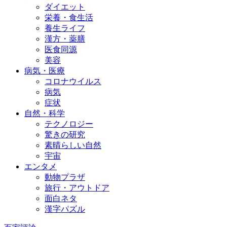
ダイエット
栄養・食生活
養生ライフ
漢方・薬膳
医食同源
美容
病気・医療
コロナウイルス
病気
症状
自然・科学
テクノロジー
驚きの研究
素晴らしい自然
宇宙
エンタメ
動物プラザ
旅行・アウトドア
面白ネタ
漢字パズル