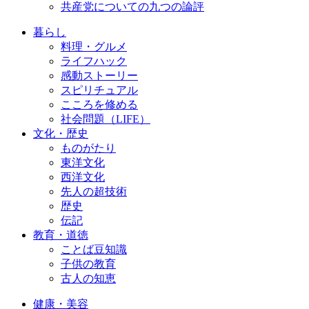
共産党についての九つの論評
暮らし
料理・グルメ
ライフハック
感動ストーリー
スピリチュアル
こころを修める
社会問題（LIFE）
文化・歴史
ものがたり
東洋文化
西洋文化
先人の超技術
歴史
伝記
教育・道徳
ことば豆知識
子供の教育
古人の知恵
健康・美容