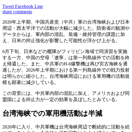
Tweet
Facebook
Line
share
comments
2026年上半期、中国共産党（中共）軍の台湾海峡および日本
周辺・西太平洋での活動が大幅に減少した。防衛省の観測や
データからは、軍内部の混乱、装備・維持管理の課題に加
え、日米の抑止強化が影響した可能性が浮かび上がる。
6月下旬、日米などの艦隊がフィリピン海域で同演習を実施
する一方、中国の空母「遼寧」は第一列島線外での活動を終
え帰還した。また、中共軍のH-6爆撃機は再び宮古海峡を通
過したが、2026年上半期における第一列島線外での戦力投射
は明らかに縮小した。台湾海峡周辺における軍用機の活動規
模も顕著に減少している。
この背景には、中共軍内部の混乱に加え、アメリカおよび同
盟国による抑止力が一定の効果を及ぼしたとみている。
台湾海峡での軍用機活動は半減
2026年に入り、中共軍機は台湾海峡周辺で断続的に活動を続