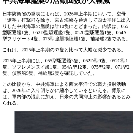
中共海軍艦艇の活動回数が大幅減
日本防衛省の発表によれば、2026年上半期において、空母
「遼寧」打撃群を除き、宮古海峡を通過して西太平洋に出入
りした中共海軍の艦艇は計10隻にとどまった。内訳は、055
型駆逐艦1隻、052D型駆逐艦1隻、052C型駆逐艦1隻、054A
型フリゲート4隻、075型強襲揚陸艦1隻、補給艦2隻である。
これは、2025年上半期の37隻と比べて大幅な減少である。
2025年上半期には、055型駆逐艦3隻、052D型9隻、052C型1
隻、ソブレメンヌイ級1隻、054A型12隻、075型2隻、071型2
隻、偵察船5隻、補給艦2隻を確認していた。
この比較から、中共海軍による西太平洋での戦力投射活動
は、2026年に入り明らかに縮小しているといえる。背景に
は、軍内部の混乱に加え、日米の共同抑止の影響があるとみ
られる。