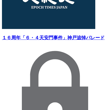
１６周年「６・４天安門事件」神戸追悼パレード