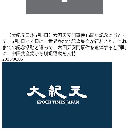
【大紀元日本6月5日】六四天安門事件16周年記念に当たっ
て、6月3日と４日に、世界各地で記念集会が行われた。これ
までの記念活動と違って、六四天安門事件を追悼すると同時
に、中国共産党から脱退運動を支持
2005/06/05