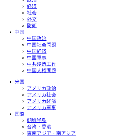
経済
社会
外交
防衛
中国
中国政治
中国社会問題
中国経済
中国軍事
中共浸透工作
中国人権問題
米国
アメリカ政治
アメリカ社会
アメリカ経済
アメリカ軍事
国際
朝鮮半島
台湾・香港
東南アジア・南アジア