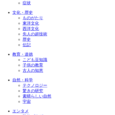
症状
文化・歴史
ものがたり
東洋文化
西洋文化
先人の超技術
歴史
伝記
教育・道徳
こども豆知識
子供の教育
古人の知恵
自然・科学
テクノロジー
驚きの研究
素晴らしい自然
宇宙
エンタメ