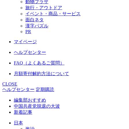
動物プラザ
旅行・アウトドア
イベント・商品・サービス
面白ネタ
漢字パズル
PR
マイページ
ヘルプセンター
FAQ（よくあるご質問）
月額寄付解約方法について
CLOSE
ヘルプセンター
定期購読
編集部おすすめ
中国共産党脱退の大波
新着記事
日本
政治