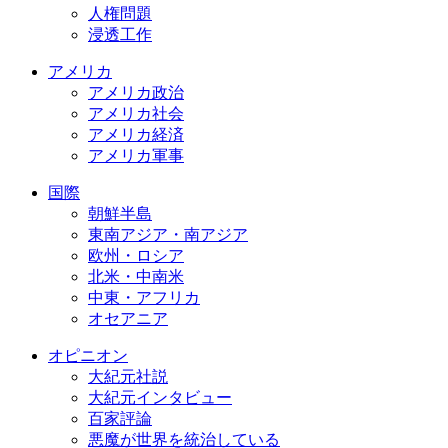
人権問題
浸透工作
アメリカ
アメリカ政治
アメリカ社会
アメリカ経済
アメリカ軍事
国際
朝鮮半島
東南アジア・南アジア
欧州・ロシア
北米・中南米
中東・アフリカ
オセアニア
オピニオン
大紀元社説
大紀元インタビュー
百家評論
悪魔が世界を統治している