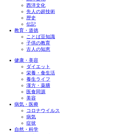
西洋文化
先人の超技術
歴史
伝記
教育・道徳
ことば豆知識
子供の教育
古人の知恵
健康・美容
ダイエット
栄養・食生活
養生ライフ
漢方・薬膳
医食同源
美容
病気・医療
コロナウイルス
病気
症状
自然・科学