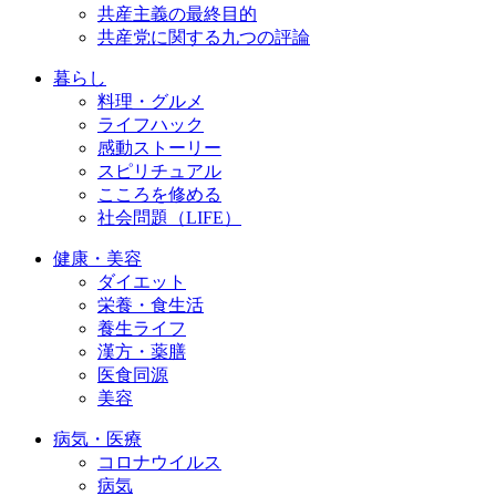
共産主義の最終目的
共産党に関する九つの評論
暮らし
料理・グルメ
ライフハック
感動ストーリー
スピリチュアル
こころを修める
社会問題（LIFE）
健康・美容
ダイエット
栄養・食生活
養生ライフ
漢方・薬膳
医食同源
美容
病気・医療
コロナウイルス
病気