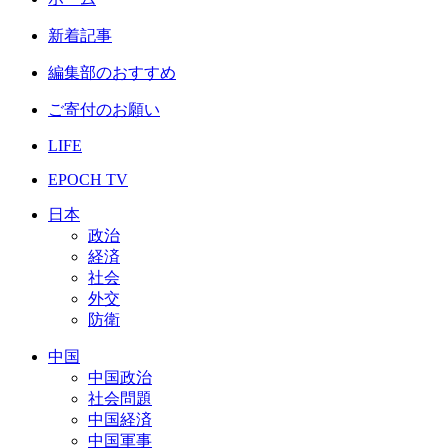
新着記事
編集部のおすすめ
ご寄付のお願い
LIFE
EPOCH TV
日本
政治
経済
社会
外交
防衛
中国
中国政治
社会問題
中国経済
中国軍事