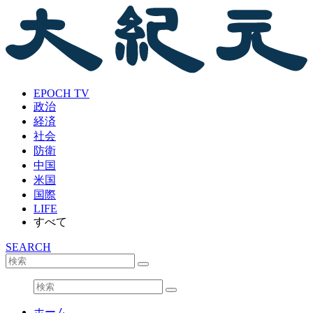
EPOCH TV
政治
経済
社会
防衛
中国
米国
国際
LIFE
すべて
SEARCH
ホーム