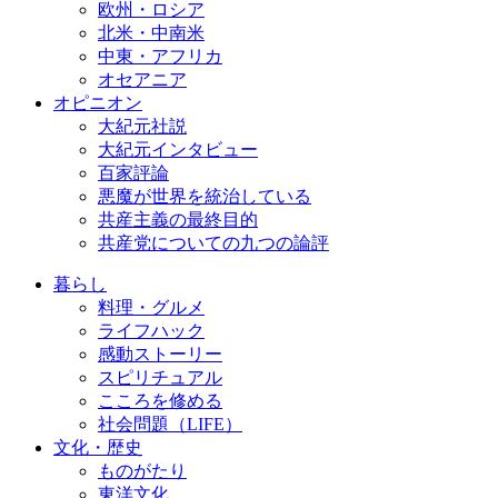
欧州・ロシア
北米・中南米
中東・アフリカ
オセアニア
オピニオン
大紀元社説
大紀元インタビュー
百家評論
悪魔が世界を統治している
共産主義の最終目的
共産党についての九つの論評
暮らし
料理・グルメ
ライフハック
感動ストーリー
スピリチュアル
こころを修める
社会問題（LIFE）
文化・歴史
ものがたり
東洋文化