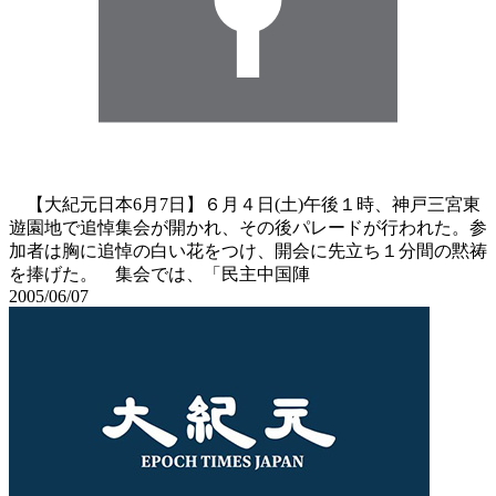
【大紀元日本6月7日】６月４日(土)午後１時、神戸三宮東
遊園地で追悼集会が開かれ、その後パレードが行われた。参
加者は胸に追悼の白い花をつけ、開会に先立ち１分間の黙祷
を捧げた。 集会では、「民主中国陣
2005/06/07