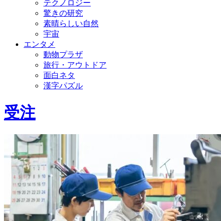
テクノロジー
驚きの研究
素晴らしい自然
宇宙
エンタメ
動物プラザ
旅行・アウトドア
面白ネタ
漢字パズル
受注