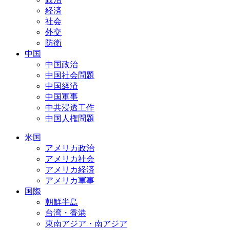
経済
社会
外交
防衛
中国
中国政治
中国社会問題
中国経済
中国軍事
中共浸透工作
中国人権問題
米国
アメリカ政治
アメリカ社会
アメリカ経済
アメリカ軍事
国際
朝鮮半島
台湾・香港
東南アジア・南アジア