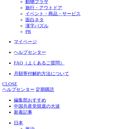
動物プラザ
旅行・アウトドア
イベント・商品・サービス
面白ネタ
漢字パズル
PR
マイページ
ヘルプセンター
FAQ（よくあるご質問）
月額寄付解約方法について
CLOSE
ヘルプセンター
定期購読
編集部おすすめ
中国共産党脱退の大波
新着記事
日本
政治