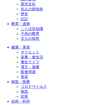
西洋文化
先人の超技術
歴史
伝記
教育・道徳
ことば豆知識
子供の教育
古人の知恵
健康・美容
ダイエット
栄養・食生活
養生ライフ
漢方・薬膳
医食同源
美容
病気・医療
コロナウイルス
病気
症状
自然・科学