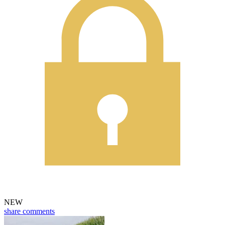
NEW
share
comments