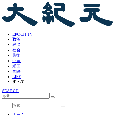
EPOCH TV
政治
経済
社会
防衛
中国
米国
国際
LIFE
すべて
SEARCH
ホーム