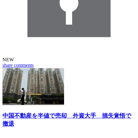
NEW
share
comments
中国不動産を半値で売却 外資大手 損失覚悟で
撤退