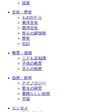
症状
文化・歴史
ものがたり
東洋文化
西洋文化
先人の超技術
歴史
伝記
教育・道徳
こども豆知識
子供の教育
古人の知恵
自然・科学
テクノロジー
驚きの研究
素晴らしい自然
宇宙
エンタメ