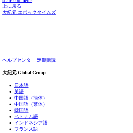
share
comments
上に戻る
大紀元 エポックタイムズ
ヘルプセンター
定期購読
大紀元 Global Group
日本語
英語
中国語（簡体）
中国語（繁体）
韓国語
ベトナム語
インドネシア語
フランス語