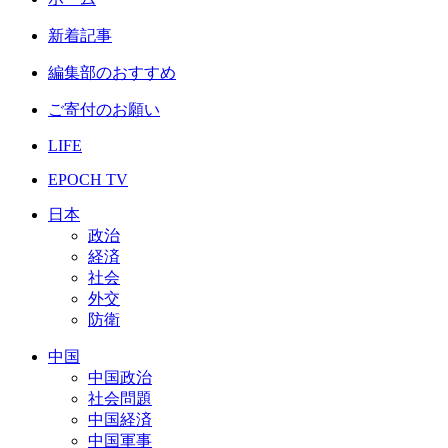
新着記事
編集部のおすすめ
ご寄付のお願い
LIFE
EPOCH TV
日本
政治
経済
社会
外交
防衛
中国
中国政治
社会問題
中国経済
中国軍事