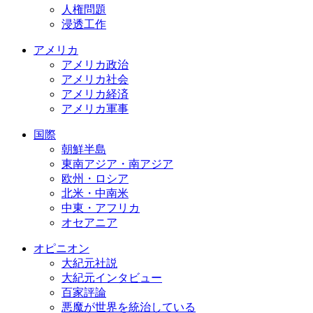
人権問題
浸透工作
アメリカ
アメリカ政治
アメリカ社会
アメリカ経済
アメリカ軍事
国際
朝鮮半島
東南アジア・南アジア
欧州・ロシア
北米・中南米
中東・アフリカ
オセアニア
オピニオン
大紀元社説
大紀元インタビュー
百家評論
悪魔が世界を統治している