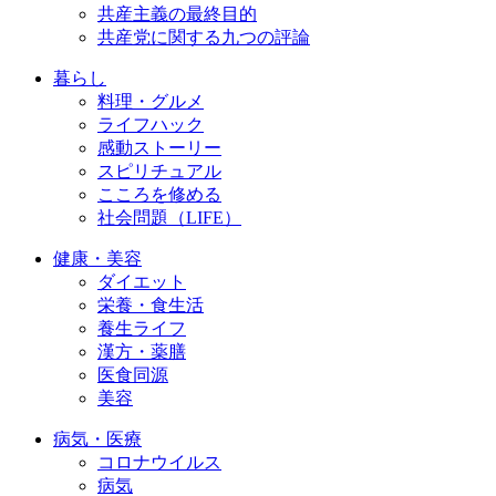
共産主義の最終目的
共産党に関する九つの評論
暮らし
料理・グルメ
ライフハック
感動ストーリー
スピリチュアル
こころを修める
社会問題（LIFE）
健康・美容
ダイエット
栄養・食生活
養生ライフ
漢方・薬膳
医食同源
美容
病気・医療
コロナウイルス
病気