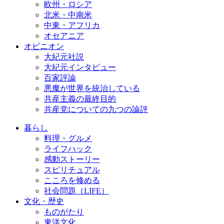
欧州・ロシア
北米・中南米
中東・アフリカ
オセアニア
オピニオン
大紀元社説
大紀元インタビュー
百家評論
悪魔が世界を統治している
共産主義の最終目的
共産党についての九つの論評
暮らし
料理・グルメ
ライフハック
感動ストーリー
スピリチュアル
こころを修める
社会問題（LIFE）
文化・歴史
ものがたり
東洋文化