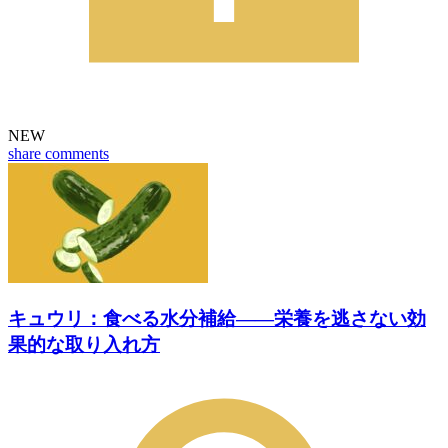
NEW
share
comments
キュウリ：食べる水分補給――栄養を逃さない効
果的な取り入れ方