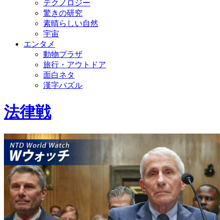
テクノロジー
驚きの研究
素晴らしい自然
宇宙
エンタメ
動物プラザ
旅行・アウトドア
面白ネタ
漢字パズル
法律戦