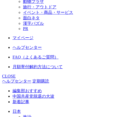
動物プラザ
旅行・アウトドア
イベント・商品・サービス
面白ネタ
漢字パズル
PR
マイページ
ヘルプセンター
FAQ（よくあるご質問）
月額寄付解約方法について
CLOSE
ヘルプセンター
定期購読
編集部おすすめ
中国共産党脱退の大波
新着記事
日本
政治