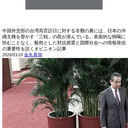
中国外交部の台湾高官訪日に対する非難の裏には、日本の沖
縄主権を脅かす「三戦」の罠が潜んでいる。表面的な恫喝に
怯むことなく、毅然とした対抗措置と国際社会への情報発信
の重要性を説くオピニオン記事
2026/03/10
金丸真弥