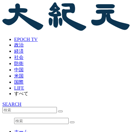
EPOCH TV
政治
経済
社会
防衛
中国
米国
国際
LIFE
すべて
SEARCH
ホーム