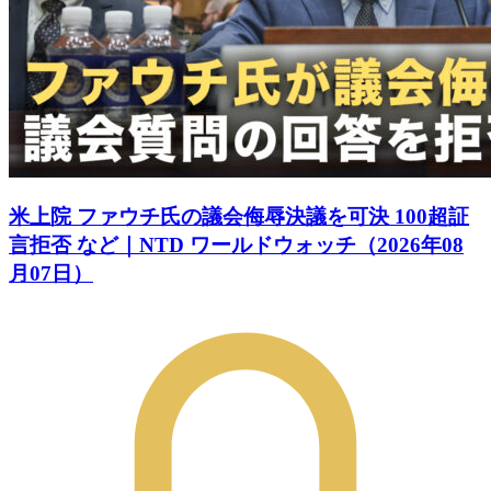
米上院 ファウチ氏の議会侮辱決議を可決 100超証
言拒否 など｜NTD ワールドウォッチ（2026年08
月07日）