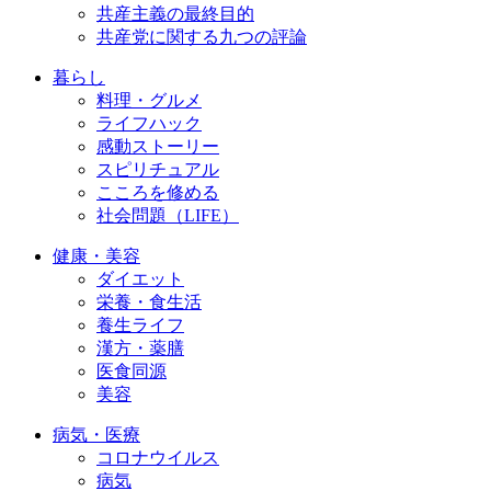
共産主義の最終目的
共産党に関する九つの評論
暮らし
料理・グルメ
ライフハック
感動ストーリー
スピリチュアル
こころを修める
社会問題（LIFE）
健康・美容
ダイエット
栄養・食生活
養生ライフ
漢方・薬膳
医食同源
美容
病気・医療
コロナウイルス
病気