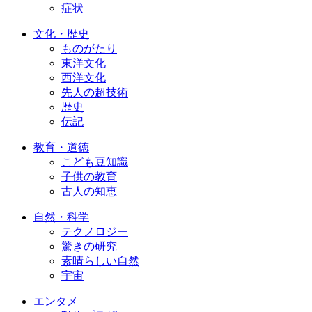
症状
文化・歴史
ものがたり
東洋文化
西洋文化
先人の超技術
歴史
伝記
教育・道徳
こども豆知識
子供の教育
古人の知恵
自然・科学
テクノロジー
驚きの研究
素晴らしい自然
宇宙
エンタメ