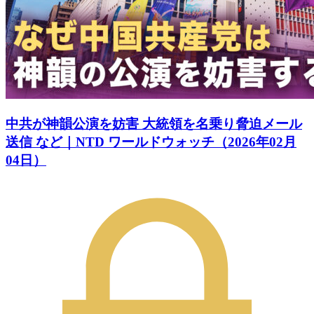
中共が神韻公演を妨害 大統領を名乗り脅迫メール
送信 など｜NTD ワールドウォッチ（2026年02月
04日）