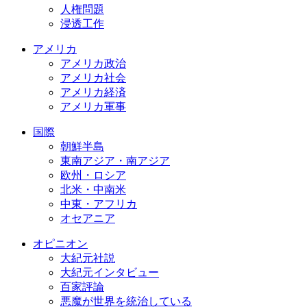
人権問題
浸透工作
アメリカ
アメリカ政治
アメリカ社会
アメリカ経済
アメリカ軍事
国際
朝鮮半島
東南アジア・南アジア
欧州・ロシア
北米・中南米
中東・アフリカ
オセアニア
オピニオン
大紀元社説
大紀元インタビュー
百家評論
悪魔が世界を統治している