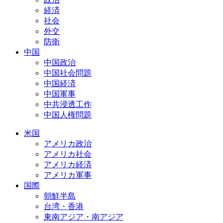
経済
社会
外交
防衛
中国
中国政治
中国社会問題
中国経済
中国軍事
中共浸透工作
中国人権問題
米国
アメリカ政治
アメリカ社会
アメリカ経済
アメリカ軍事
国際
朝鮮半島
台湾・香港
東南アジア・南アジア