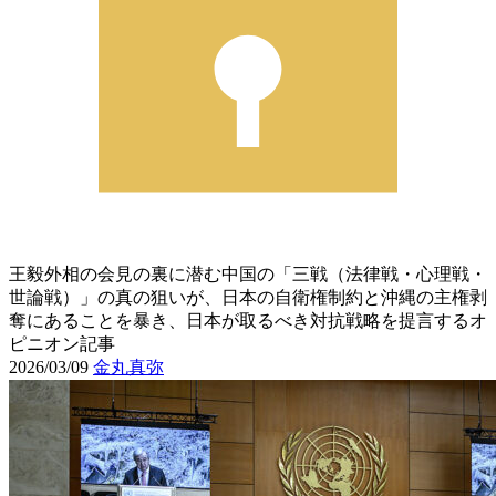
王毅外相の会見の裏に潜む中国の「三戦（法律戦・心理戦・
世論戦）」の真の狙いが、日本の自衛権制約と沖縄の主権剥
奪にあることを暴き、日本が取るべき対抗戦略を提言するオ
ピニオン記事
2026/03/09
金丸真弥