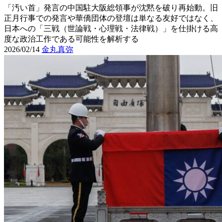
「汚い首」発言の中国駐大阪総領事が沈黙を破り再始動。旧
正月行事での発言や華僑団体の登壇は単なる友好ではなく、
日本への「三戦（世論戦・心理戦・法律戦）」を仕掛ける高
度な政治工作である可能性を解析する
2026/02/14
金丸真弥