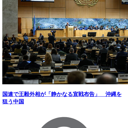
国連で王毅外相が「静かなる宣戦布告」 沖縄を
狙う中国