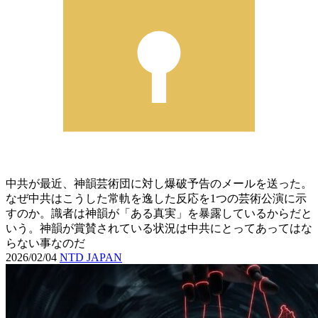
中共が最近、神韻芸術団に対し爆破予告のメールを送った。
なぜ中共はこうした常軌を逸した反応を1つの芸術公演に示
すのか。識者は神韻が「ある真実」を暴露しているからだと
いう。神韻が賞賛されている状況は中共にとってあってはな
らない事なのだ
2026/02/04
NTD JAPAN