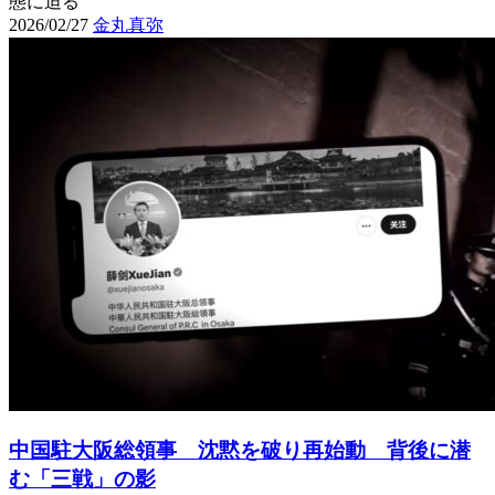
態に迫る
2026/02/27
金丸真弥
中国駐大阪総領事 沈黙を破り再始動 背後に潜
む「三戦」の影