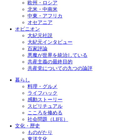
欧州・ロシア
北米・中南米
中東・アフリカ
オセアニア
オピニオン
大紀元社説
大紀元インタビュー
百家評論
悪魔が世界を統治している
共産主義の最終目的
共産党についての九つの論評
暮らし
料理・グルメ
ライフハック
感動ストーリー
スピリチュアル
こころを修める
社会問題（LIFE）
文化・歴史
ものがたり
東洋文化