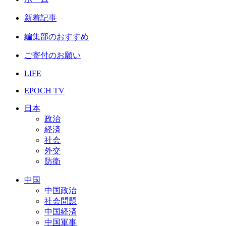
新着記事
編集部のおすすめ
ご寄付のお願い
LIFE
EPOCH TV
日本
政治
経済
社会
外交
防衛
中国
中国政治
社会問題
中国経済
中国軍事