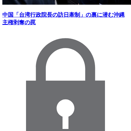
中国「台湾行政院長の訪日牽制」の裏に潜む沖縄
主権剥奪の罠