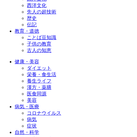
西洋文化
先人の超技術
歴史
伝記
教育・道徳
ことば豆知識
子供の教育
古人の知恵
健康・美容
ダイエット
栄養・食生活
養生ライフ
漢方・薬膳
医食同源
美容
病気・医療
コロナウイルス
病気
症状
自然・科学