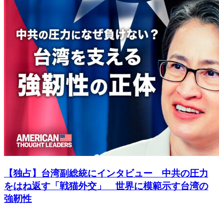
【独占】台湾副総統にインタビュー 中共の圧力
をはね返す「戦猫外交」 世界に模範示す台湾の
強靭性