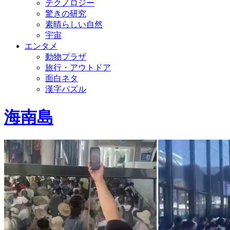
テクノロジー
驚きの研究
素晴らしい自然
宇宙
エンタメ
動物プラザ
旅行・アウトドア
面白ネタ
漢字パズル
海南島