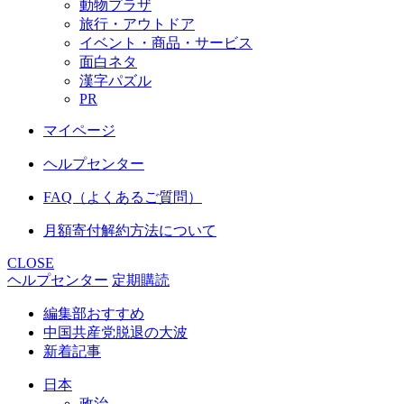
動物プラザ
旅行・アウトドア
イベント・商品・サービス
面白ネタ
漢字パズル
PR
マイページ
ヘルプセンター
FAQ（よくあるご質問）
月額寄付解約方法について
CLOSE
ヘルプセンター
定期購読
編集部おすすめ
中国共産党脱退の大波
新着記事
日本
政治