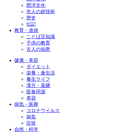
西洋文化
先人の超技術
歴史
伝記
教育・道徳
ことば豆知識
子供の教育
古人の知恵
健康・美容
ダイエット
栄養・食生活
養生ライフ
漢方・薬膳
医食同源
美容
病気・医療
コロナウイルス
病気
症状
自然・科学