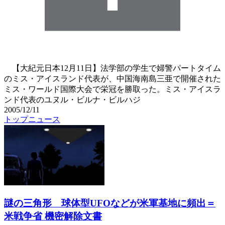
【大紀元日本12月11日】法学部の学生で婦警パートタイム
のミス・アイスランド代表が、中国海南島三亜で開催された
ミス・ワールド国際大会で栄冠を勝取った。ミス・アイスラ
ンド代表のユヌル・ビルナ・ビルハジ
2005/12/11
トップニュース
謎の三角形 球体型UFOなどが米軍基地に頻出＝
米戦争省 機密解除文書