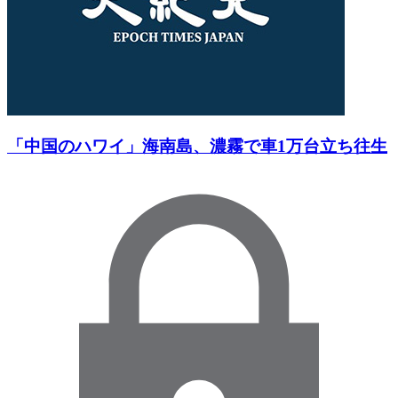
「中国のハワイ」海南島、濃霧で車1万台立ち往生