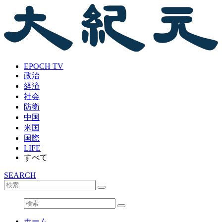
EPOCH TV
政治
経済
社会
防衛
中国
米国
国際
LIFE
すべて
SEARCH
ホーム