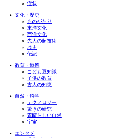
症状
文化・歴史
ものがたり
東洋文化
西洋文化
先人の超技術
歴史
伝記
教育・道徳
こども豆知識
子供の教育
古人の知恵
自然・科学
テクノロジー
驚きの研究
素晴らしい自然
宇宙
エンタメ