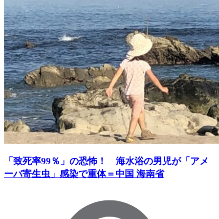
「致死率99％」の恐怖！ 海水浴の男児が「アメ
ーバ寄生虫」感染で重体＝中国 海南省