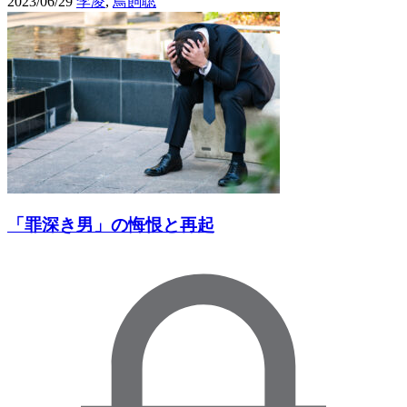
2023/06/29
李凌
,
鳥飼聡
「罪深き男」の悔恨と再起