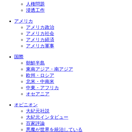
人権問題
浸透工作
アメリカ
アメリカ政治
アメリカ社会
アメリカ経済
アメリカ軍事
国際
朝鮮半島
東南アジア・南アジア
欧州・ロシア
北米・中南米
中東・アフリカ
オセアニア
オピニオン
大紀元社説
大紀元インタビュー
百家評論
悪魔が世界を統治している