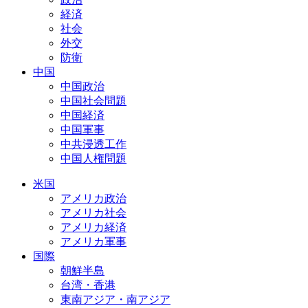
経済
社会
外交
防衛
中国
中国政治
中国社会問題
中国経済
中国軍事
中共浸透工作
中国人権問題
米国
アメリカ政治
アメリカ社会
アメリカ経済
アメリカ軍事
国際
朝鮮半島
台湾・香港
東南アジア・南アジア