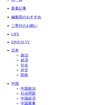
新着記事
編集部のおすすめ
ご寄付のお願い
LIFE
EPOCH TV
日本
政治
経済
社会
外交
防衛
中国
中国政治
社会問題
中国経済
中国軍事