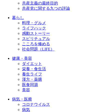
共産主義の最終目的
共産党に関する九つの評論
暮らし
料理・グルメ
ライフハック
感動ストーリー
スピリチュアル
こころを修める
社会問題（LIFE）
健康・美容
ダイエット
栄養・食生活
養生ライフ
漢方・薬膳
医食同源
美容
病気・医療
コロナウイルス
病気