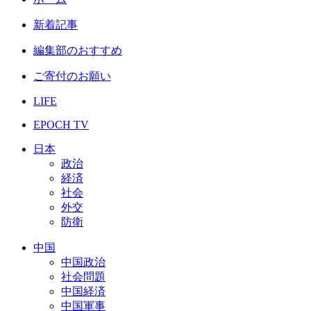
新着記事
編集部のおすすめ
ご寄付のお願い
LIFE
EPOCH TV
日本
政治
経済
社会
外交
防衛
中国
中国政治
社会問題
中国経済
中国軍事