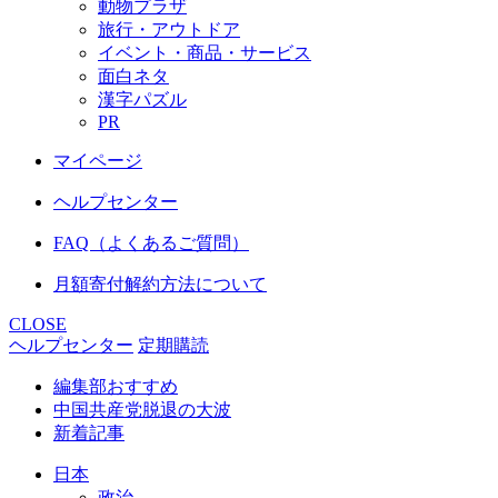
動物プラザ
旅行・アウトドア
イベント・商品・サービス
面白ネタ
漢字パズル
PR
マイページ
ヘルプセンター
FAQ（よくあるご質問）
月額寄付解約方法について
CLOSE
ヘルプセンター
定期購読
編集部おすすめ
中国共産党脱退の大波
新着記事
日本
政治