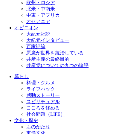
欧州・ロシア
北米・中南米
中東・アフリカ
オセアニア
オピニオン
大紀元社説
大紀元インタビュー
百家評論
悪魔が世界を統治している
共産主義の最終目的
共産党についての九つの論評
暮らし
料理・グルメ
ライフハック
感動ストーリー
スピリチュアル
こころを修める
社会問題（LIFE）
文化・歴史
ものがたり
東洋文化