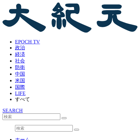
EPOCH TV
政治
経済
社会
防衛
中国
米国
国際
LIFE
すべて
SEARCH
ホーム