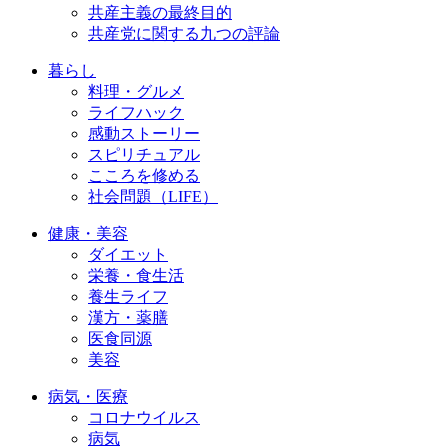
共産主義の最終目的
共産党に関する九つの評論
暮らし
料理・グルメ
ライフハック
感動ストーリー
スピリチュアル
こころを修める
社会問題（LIFE）
健康・美容
ダイエット
栄養・食生活
養生ライフ
漢方・薬膳
医食同源
美容
病気・医療
コロナウイルス
病気