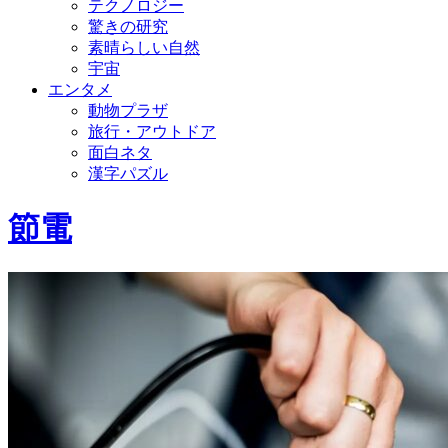
テクノロジー
驚きの研究
素晴らしい自然
宇宙
エンタメ
動物プラザ
旅行・アウトドア
面白ネタ
漢字パズル
節電