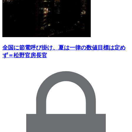
全国に節電呼び掛け、夏は一律の数値目標は定め
ず＝松野官房長官