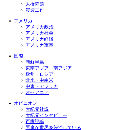
人権問題
浸透工作
アメリカ
アメリカ政治
アメリカ社会
アメリカ経済
アメリカ軍事
国際
朝鮮半島
東南アジア・南アジア
欧州・ロシア
北米・中南米
中東・アフリカ
オセアニア
オピニオン
大紀元社説
大紀元インタビュー
百家評論
悪魔が世界を統治している