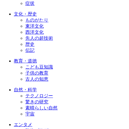
症状
文化・歴史
ものがたり
東洋文化
西洋文化
先人の超技術
歴史
伝記
教育・道徳
こども豆知識
子供の教育
古人の知恵
自然・科学
テクノロジー
驚きの研究
素晴らしい自然
宇宙
エンタメ