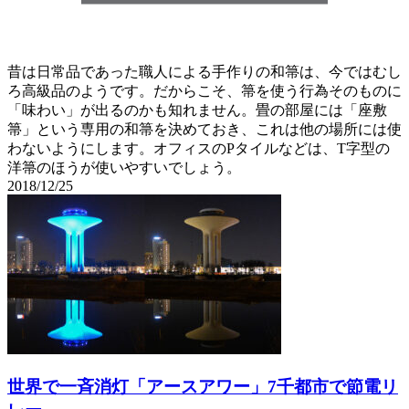
昔は日常品であった職人による手作りの和箒は、今ではむし
ろ高級品のようです。だからこそ、箒を使う行為そのものに
「味わい」が出るのかも知れません。畳の部屋には「座敷
箒」という専用の和箒を決めておき、これは他の場所には使
わないようにします。オフィスのPタイルなどは、T字型の
洋箒のほうが使いやすいでしょう。
2018/12/25
世界で一斉消灯「アースアワー」7千都市で節電リ