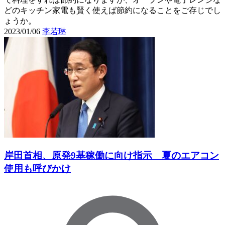
どのキッチン家電も賢く使えば節約になることをご存じでし
ょうか。
2023/01/06
李若琳
岸田首相、原発9基稼働に向け指示 夏のエアコン
使用も呼びかけ