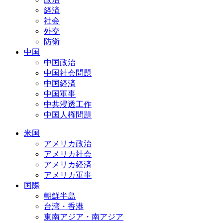
経済
社会
外交
防衛
中国
中国政治
中国社会問題
中国経済
中国軍事
中共浸透工作
中国人権問題
米国
アメリカ政治
アメリカ社会
アメリカ経済
アメリカ軍事
国際
朝鮮半島
台湾・香港
東南アジア・南アジア