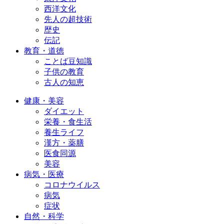
西洋文化
先人の超技術
歴史
伝記
教育・道徳
ことば豆知識
子供の教育
古人の知恵
健康・美容
ダイエット
栄養・食生活
養生ライフ
漢方・薬膳
医食同源
美容
病気・医療
コロナウイルス
病気
症状
自然・科学