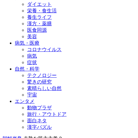
ダイエット
栄養・食生活
養生ライフ
漢方・薬膳
医食同源
美容
病気・医療
コロナウイルス
病気
症状
自然・科学
テクノロジー
驚きの研究
素晴らしい自然
宇宙
エンタメ
動物プラザ
旅行・アウトドア
面白ネタ
漢字パズル