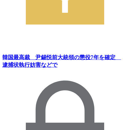
韓国最高裁 尹錫悦前大統領の懲役7年を確定
逮捕状執行妨害などで