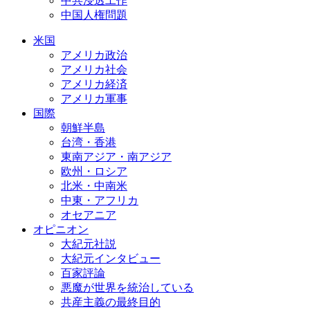
中共浸透工作
中国人権問題
米国
アメリカ政治
アメリカ社会
アメリカ経済
アメリカ軍事
国際
朝鮮半島
台湾・香港
東南アジア・南アジア
欧州・ロシア
北米・中南米
中東・アフリカ
オセアニア
オピニオン
大紀元社説
大紀元インタビュー
百家評論
悪魔が世界を統治している
共産主義の最終目的