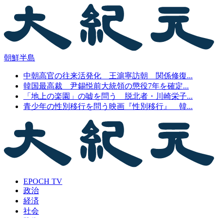
朝鮮半島
中朝高官の往来活発化 王滬寧訪朝 関係修復...
韓国最高裁 尹錫悦前大統領の懲役7年を確定...
「地上の楽園」の嘘を問う 脱北者・川崎栄子...
青少年の性別移行を問う映画『性別移行』 韓...
EPOCH TV
政治
経済
社会