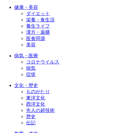
健康・美容
ダイエット
栄養・食生活
養生ライフ
漢方・薬膳
医食同源
美容
病気・医療
コロナウイルス
病気
症状
文化・歴史
ものがたり
東洋文化
西洋文化
先人の超技術
歴史
伝記