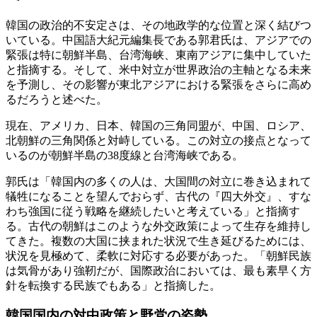
韓国の政治的不安定さは、その地政学的な位置と深く結びつ
いている。中国語大紀元編集長である郭君氏は、アジアでの
緊張は特に朝鮮半島、台湾海峡、東南アジアに集中していた
と指摘する。そして、米中対立が世界政治の主軸となる未来
を予測し、その影響が東北アジアにおける緊張をさらに高め
るだろうと述べた。
現在、アメリカ、日本、韓国の三角同盟が、中国、ロシア、
北朝鮮の三角関係と対峙している。この対立の接点となって
いるのが朝鮮半島の38度線と台湾海峡である。
郭氏は「韓国内の多くの人は、大国間の対立に巻き込まれて
犠牲になることを望んでおらず、古代の『四大外交』、すな
わち強国に従う戦略を継続したいと考えている」と指摘す
る。古代の朝鮮はこのような外交政策によって生存を維持し
てきた。複数の大国に挟まれた状況で生き延びるためには、
状況を見極めて、柔軟に対応する必要があった。「朝鮮民族
は気骨があり強靭だが、国際政治においては、最も素早く方
針を転換する民族でもある」と指摘した。
韓国国内の対中政策と野党の姿勢