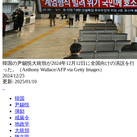
韓国の尹錫悦大統領が2024年12月12日に全国向けの演説を行
った。（Anthony Wallace/AFP via Getty Images）
2024/12/25
更新: 2025/01/10
韓国
尹錫悦
弾劾
戒厳令
地政学
大統領
陳文甲