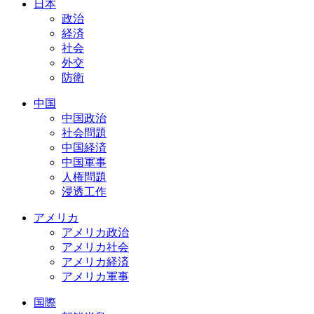
日本
政治
経済
社会
外交
防衛
中国
中国政治
社会問題
中国経済
中国軍事
人権問題
浸透工作
アメリカ
アメリカ政治
アメリカ社会
アメリカ経済
アメリカ軍事
国際