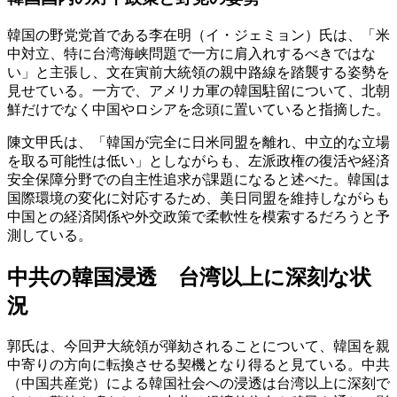
韓国の野党党首である李在明（イ・ジェミョン）氏は、「米
中対立、特に台湾海峡問題で一方に肩入れするべきではな
い」と主張し、文在寅前大統領の親中路線を踏襲する姿勢を
見せている。一方で、アメリカ軍の韓国駐留について、北朝
鮮だけでなく中国やロシアを念頭に置いていると指摘した。
陳文甲氏は、「韓国が完全に日米同盟を離れ、中立的な立場
を取る可能性は低い」としながらも、左派政権の復活や経済
安全保障分野での自主性追求が課題になると述べた。韓国は
国際環境の変化に対応するため、美日同盟を維持しながらも
中国との経済関係や外交政策で柔軟性を模索するだろうと予
測している。
中共の韓国浸透 台湾以上に深刻な状
況
郭氏は、今回尹大統領が弾劾されることについて、韓国を親
中寄りの方向に転換させる契機となり得ると見ている。中共
（中国共産党）による韓国社会への浸透は台湾以上に深刻で