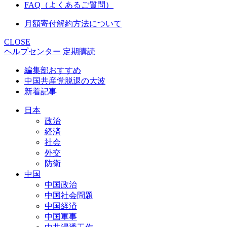
FAQ（よくあるご質問）
月額寄付解約方法について
CLOSE
ヘルプセンター
定期購読
編集部おすすめ
中国共産党脱退の大波
新着記事
日本
政治
経済
社会
外交
防衛
中国
中国政治
中国社会問題
中国経済
中国軍事