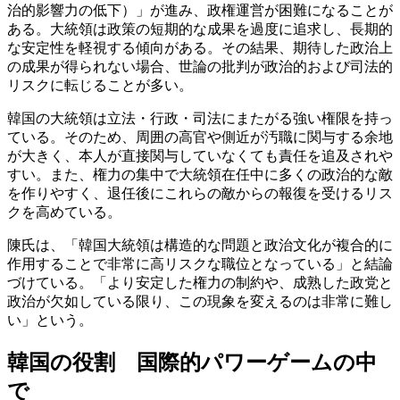
治的影響力の低下）」が進み、政権運営が困難になることが
ある。大統領は政策の短期的な成果を過度に追求し、長期的
な安定性を軽視する傾向がある。その結果、期待した政治上
の成果が得られない場合、世論の批判が政治的および司法的
リスクに転じることが多い。
韓国の大統領は立法・行政・司法にまたがる強い権限を持っ
ている。そのため、周囲の高官や側近が汚職に関与する余地
が大きく、本人が直接関与していなくても責任を追及されや
すい。また、権力の集中で大統領在任中に多くの政治的な敵
を作りやすく、退任後にこれらの敵からの報復を受けるリス
クを高めている。
陳氏は、「韓国大統領は構造的な問題と政治文化が複合的に
作用することで非常に高リスクな職位となっている」と結論
づけている。「より安定した権力の制約や、成熟した政党と
政治が欠如している限り、この現象を変えるのは非常に難し
い」という。
韓国の役割 国際的パワーゲームの中
で