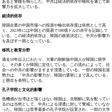
あると警鐘を鳴らした。中共は経済的依存や移民を通じて影
響力を拡大している。
経済的依存
韓国企業の中国市場への投資や輸出依存度は依然として高
く、2023年には中国との貿易で180億ドルの赤字を記録して
いる。この経済的依存は、韓国の政策決定に、中共が影響力
を及ぼす一因となっている。
移民と教育分野
過去10年以上にわたり、大量の朝鮮族中国人が韓国に留学
し、その多くが韓国に定住している。この流れによって、社
会への中共の影響がますます浸透している。一部の韓国右派
勢力は、「中共の影響力が、韓国の選挙にまで及んでいる」
と懸念を表明している。
孔子学院と文化的影響
危機感が台湾ほど強くはない韓国は、北朝鮮に気を配ってい
るのは当然として、中共による浸透に対して警戒していなか
った。韓国には世界最多の孔子学院が設置され、一部の大学