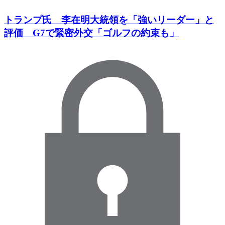
トランプ氏 李在明大統領を「強いリーダー」と
評価 G7で緊密外交「ゴルフの約束も」