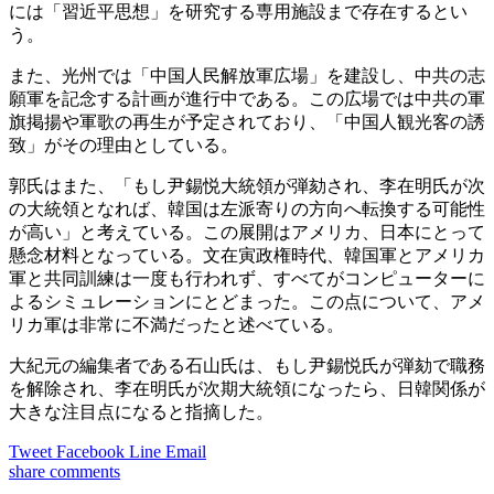
には「習近平思想」を研究する専用施設まで存在するとい
う。
また、光州では「中国人民解放軍広場」を建設し、中共の志
願軍を記念する計画が進行中である。この広場では中共の軍
旗掲揚や軍歌の再生が予定されており、「中国人観光客の誘
致」がその理由としている。
郭氏はまた、「もし尹錫悦大統領が弾劾され、李在明氏が次
の大統領となれば、韓国は左派寄りの方向へ転換する可能性
が高い」と考えている。この展開はアメリカ、日本にとって
懸念材料となっている。文在寅政権時代、韓国軍とアメリカ
軍と共同訓練は一度も行われず、すべてがコンピューターに
よるシミュレーションにとどまった。この点について、アメ
リカ軍は非常に不満だったと述べている。
大紀元の編集者である石山氏は、もし尹錫悦氏が弾劾で職務
を解除され、李在明氏が次期大統領になったら、日韓関係が
大きな注目点になると指摘した。
Tweet
Facebook
Line
Email
share
comments