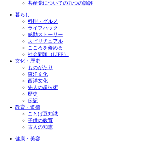
共産党についての九つの論評
暮らし
料理・グルメ
ライフハック
感動ストーリー
スピリチュアル
こころを修める
社会問題（LIFE）
文化・歴史
ものがたり
東洋文化
西洋文化
先人の超技術
歴史
伝記
教育・道徳
ことば豆知識
子供の教育
古人の知恵
健康・美容