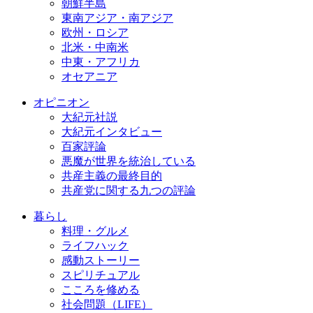
朝鮮半島
東南アジア・南アジア
欧州・ロシア
北米・中南米
中東・アフリカ
オセアニア
オピニオン
大紀元社説
大紀元インタビュー
百家評論
悪魔が世界を統治している
共産主義の最終目的
共産党に関する九つの評論
暮らし
料理・グルメ
ライフハック
感動ストーリー
スピリチュアル
こころを修める
社会問題（LIFE）