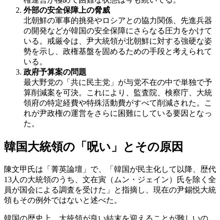
外部の安全保障上の脅威
北朝鮮の軍事的挑発やロシアとの協力関係、先進兵器
の開発などが韓国の安全保障にさらなる圧力をかけて
いる。戒厳令は、尹大統領が北朝鮮に対する強硬な姿
勢を示し、政権基盤を固めるための手段と考えられて
いる。
政府予算案の問題
最大野党の「共に民主党」が与党不在の中で単独で予
算削減案を可決。これにより、監査院、検察庁、大統
領府の特定経費や特殊活動費がすべて削減された。こ
れが尹政権の運営をさらに困難にしている要因となっ
た。
韓国大統領の「呪い」とその原因
陳文甲氏は「菁英論壇」で、「韓国が民主化して以降、歴代
13人の大統領のうち、文在寅（ムン・ジェイン）氏を除く全
員が国会による調査を受けた」と指摘し、現在の尹錫悦大統
領もその例外ではないと述べた。
韓国の歴史上、大統領が良い結末を迎えることが難しいの