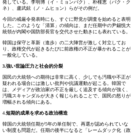
発している。李明博（イ・ミョンバク）、朴槿恵（パク・ク
ネ）、盧武鉉（ノ・ムヒョン）らがその例だ。
今回の戒厳令発表時にも、すぐに野党が調査を始めると表明
した。このような「清算」の傾向は、まだ任期中の尹錫悦大
統領が内閣や国防部長官を交代させた動きにも表れている。
韓国は保守と革新（進歩）の二大陣営が激しく対立してお
り、政権交代が起きるたびに前政権の不正が暴かれることが
一般化している。
3.強い世論圧力と社会的分裂
国民の大統領への期待は非常に高く、少しでも汚職や不正が
疑われる場合には激しい批判や抗議運動が起こる。韓国で
は、メディアが政治家の不正を厳しく追及する傾向が強く、
汚職スキャンダルが大きく報じられることで、国民の怒りが
増幅される傾向にある。
4.
短期的成果を求める政治構造
韓国の大統領任期が5年の単任制で、再選が認められていな
い制度も問題だ。任期の後半になると「レームダック化（政