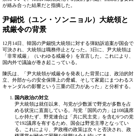
が絡み合った結果だと指摘した。
尹錫悦（ユン・ソンニョル）大統領と
戒厳令の背景
12月14日、韓国の尹錫悦大統領に対する弾劾訴追案が国会で
可決され、大統領は職務停止となった。3日に、尹大統領は
「非常戒厳」（いわゆる戒厳令）を宣言した。これにより、
国内外で議論が巻き起こっている。
陳氏は、「尹大統領が戒厳令を発表した背景には、政治的対
立、外部からの安全保障上の脅威、そして家庭にまつわるス
キャンダルの影響という三重の圧力があった」と分析する。
国内政治の対立
尹大統領は就任以来、与党が少数派で野党が多数を占
める状況に直面している。与党「国民の力」は108議席
しか持たず、野党連合は「共に民主党」を含む6つの党
で192議席を有するため、国会は野党主導となってい
る。これにより、尹政権の政策は次々と否決され、政
権運営が極めて困難な状態は今も続いてる。