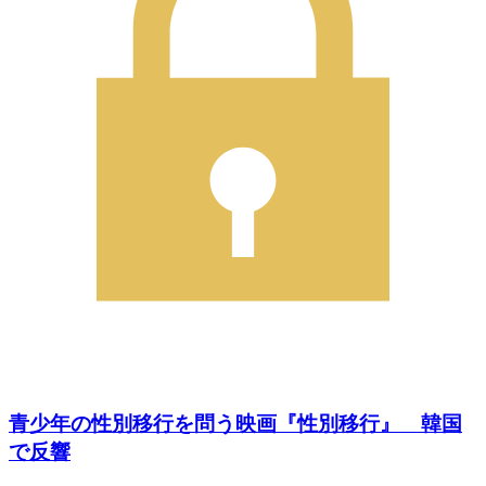
青少年の性別移行を問う映画『性別移行』 韓国
で反響