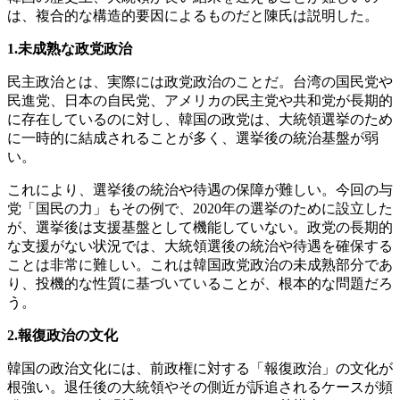
は、複合的な構造的要因によるものだと陳氏は説明した。
1.未成熟な政党政治
民主政治とは、実際には政党政治のことだ。台湾の国民党や
民進党、日本の自民党、アメリカの民主党や共和党が長期的
に存在しているのに対し、韓国の政党は、大統領選挙のため
に一時的に結成されることが多く、選挙後の統治基盤が弱
い。
これにより、選挙後の統治や待遇の保障が難しい。今回の与
党「国民の力」もその例で、2020年の選挙のために設立した
が、選挙後は支援基盤として機能していない。政党の長期的
な支援がない状況では、大統領選後の統治や待遇を確保する
ことは非常に難しい。これは韓国政党政治の未成熟部分であ
り、投機的な性質に基づいていることが、根本的な問題だろ
う。
2.報復政治の文化
韓国の政治文化には、前政権に対する「報復政治」の文化が
根強い。退任後の大統領やその側近が訴追されるケースが頻