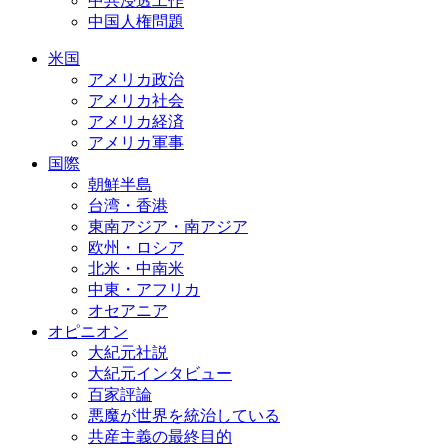
中共浸透工作
中国人権問題
米国
アメリカ政治
アメリカ社会
アメリカ経済
アメリカ軍事
国際
朝鮮半島
台湾・香港
東南アジア・南アジア
欧州・ロシア
北米・中南米
中東・アフリカ
オセアニア
オピニオン
大紀元社説
大紀元インタビュー
百家評論
悪魔が世界を統治している
共産主義の最終目的