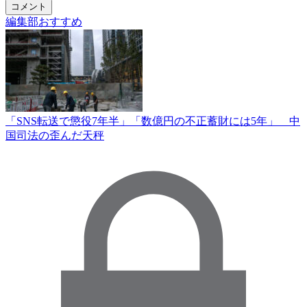
コメント
編集部おすすめ
「SNS転送で懲役7年半」「数億円の不正蓄財には5年」 中
国司法の歪んだ天秤