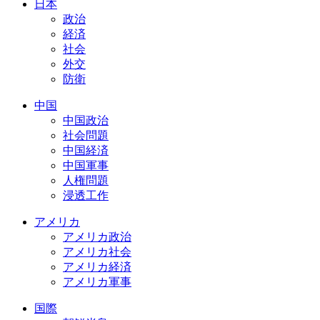
日本
政治
経済
社会
外交
防衛
中国
中国政治
社会問題
中国経済
中国軍事
人権問題
浸透工作
アメリカ
アメリカ政治
アメリカ社会
アメリカ経済
アメリカ軍事
国際