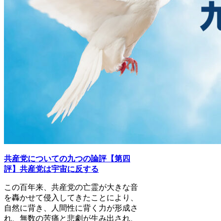
共産党についての九つの論評【第四
評】共産党は宇宙に反する
この百年来、共産党の亡霊が大きな音
を轟かせて侵入してきたことにより、
自然に背き、人間性に背く力が形成さ
れ、無数の苦痛と悲劇が生み出され、