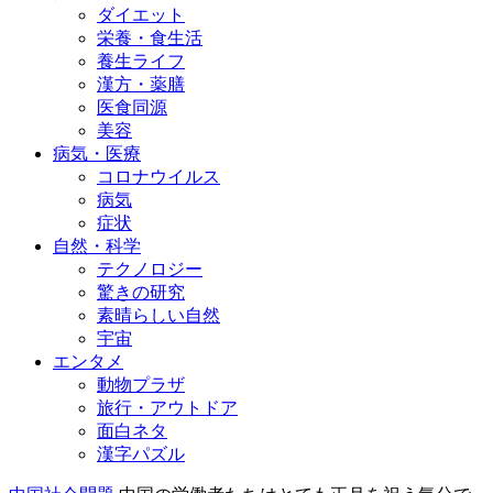
ダイエット
栄養・食生活
養生ライフ
漢方・薬膳
医食同源
美容
病気・医療
コロナウイルス
病気
症状
自然・科学
テクノロジー
驚きの研究
素晴らしい自然
宇宙
エンタメ
動物プラザ
旅行・アウトドア
面白ネタ
漢字パズル