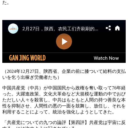
た。
（2024年12月27日、陝西省、企業の前に膝ついて給料の支払
いを乞う出稼ぎ労働者たち）
中国共産党（中共）が中国国民から政権を奪い取って76年経
った。大躍進政策、文化大革命など大規模な運動の中でおび
ただしい人々を殺害し、中共はもともと人間の持つ善良な本
性を抑制させ、人間性の悪の一面を鼓舞し、放任し、それを
利用することによって、統治を強化しようとしてきた。
「共産党についての九つの論評【第四評】共産党は宇宙に反