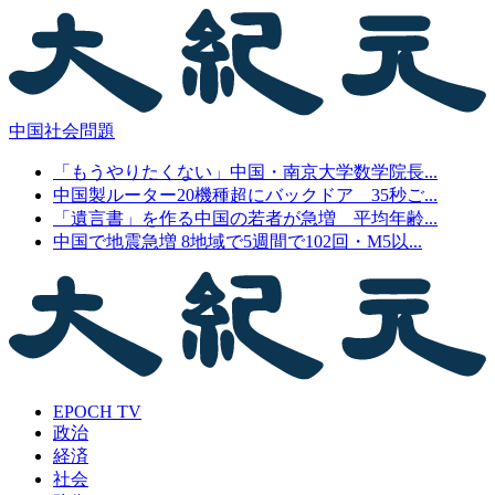
中国社会問題
「もうやりたくない」中国・南京大学数学院長...
中国製ルーター20機種超にバックドア 35秒ご...
「遺言書」を作る中国の若者が急増 平均年齢...
中国で地震急増 8地域で5週間で102回・M5以...
EPOCH TV
政治
経済
社会