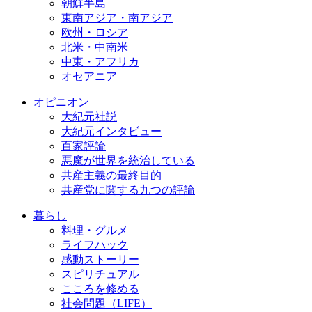
朝鮮半島
東南アジア・南アジア
欧州・ロシア
北米・中南米
中東・アフリカ
オセアニア
オピニオン
大紀元社説
大紀元インタビュー
百家評論
悪魔が世界を統治している
共産主義の最終目的
共産党に関する九つの評論
暮らし
料理・グルメ
ライフハック
感動ストーリー
スピリチュアル
こころを修める
社会問題（LIFE）