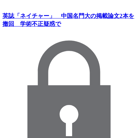
英誌「ネイチャー」 中国名門大の掲載論文2本を
撤回 学術不正疑惑で