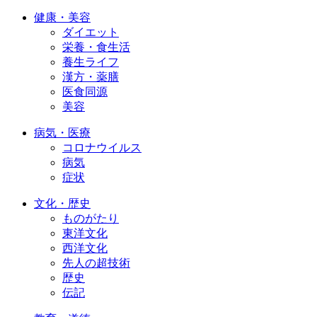
健康・美容
ダイエット
栄養・食生活
養生ライフ
漢方・薬膳
医食同源
美容
病気・医療
コロナウイルス
病気
症状
文化・歴史
ものがたり
東洋文化
西洋文化
先人の超技術
歴史
伝記