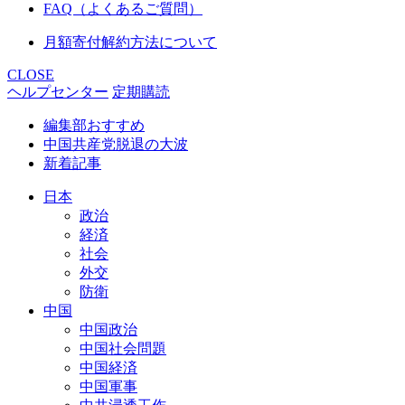
FAQ（よくあるご質問）
月額寄付解約方法について
CLOSE
ヘルプセンター
定期購読
編集部おすすめ
中国共産党脱退の大波
新着記事
日本
政治
経済
社会
外交
防衛
中国
中国政治
中国社会問題
中国経済
中国軍事