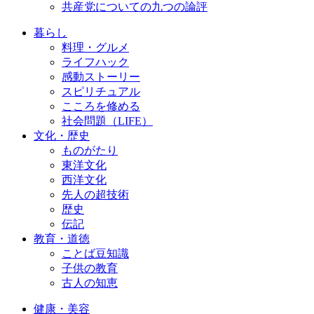
共産党についての九つの論評
暮らし
料理・グルメ
ライフハック
感動ストーリー
スピリチュアル
こころを修める
社会問題（LIFE）
文化・歴史
ものがたり
東洋文化
西洋文化
先人の超技術
歴史
伝記
教育・道徳
ことば豆知識
子供の教育
古人の知恵
健康・美容