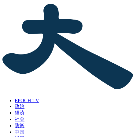
EPOCH TV
政治
経済
社会
防衛
中国