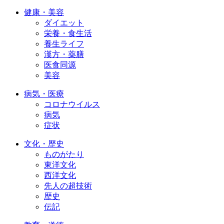
健康・美容
ダイエット
栄養・食生活
養生ライフ
漢方・薬膳
医食同源
美容
病気・医療
コロナウイルス
病気
症状
文化・歴史
ものがたり
東洋文化
西洋文化
先人の超技術
歴史
伝記