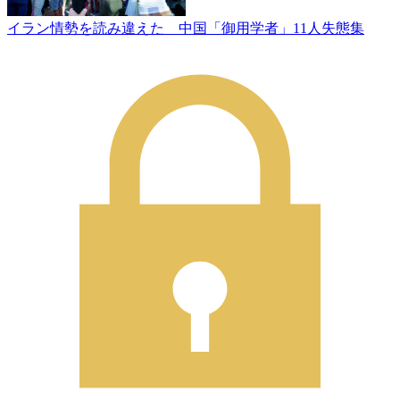
イラン情勢を読み違えた 中国「御用学者」11人失態集