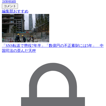
Telegram
コメント
編集部おすすめ
「SNS転送で懲役7年半」「数億円の不正蓄財には5年」 中
国司法の歪んだ天秤