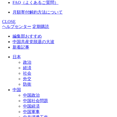
FAQ（よくあるご質問）
月額寄付解約方法について
CLOSE
ヘルプセンター
定期購読
編集部おすすめ
中国共産党脱退の大波
新着記事
日本
政治
経済
社会
外交
防衛
中国
中国政治
中国社会問題
中国経済
中国軍事