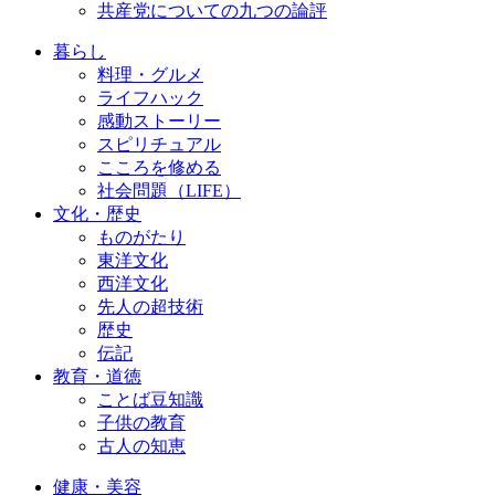
共産党についての九つの論評
暮らし
料理・グルメ
ライフハック
感動ストーリー
スピリチュアル
こころを修める
社会問題（LIFE）
文化・歴史
ものがたり
東洋文化
西洋文化
先人の超技術
歴史
伝記
教育・道徳
ことば豆知識
子供の教育
古人の知恵
健康・美容