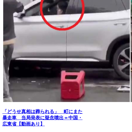
「どうせ真相は葬られる」 町にまた
暴走車 当局発表に疑念噴出＝中国・
広東省【動画あり】