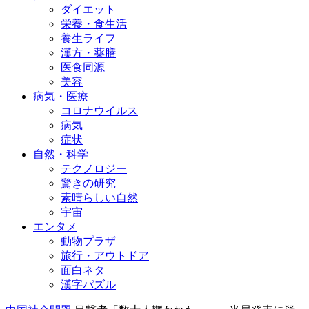
ダイエット
栄養・食生活
養生ライフ
漢方・薬膳
医食同源
美容
病気・医療
コロナウイルス
病気
症状
自然・科学
テクノロジー
驚きの研究
素晴らしい自然
宇宙
エンタメ
動物プラザ
旅行・アウトドア
面白ネタ
漢字パズル