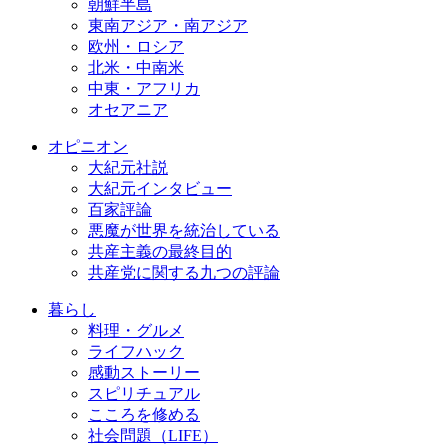
朝鮮半島
東南アジア・南アジア
欧州・ロシア
北米・中南米
中東・アフリカ
オセアニア
オピニオン
大紀元社説
大紀元インタビュー
百家評論
悪魔が世界を統治している
共産主義の最終目的
共産党に関する九つの評論
暮らし
料理・グルメ
ライフハック
感動ストーリー
スピリチュアル
こころを修める
社会問題（LIFE）