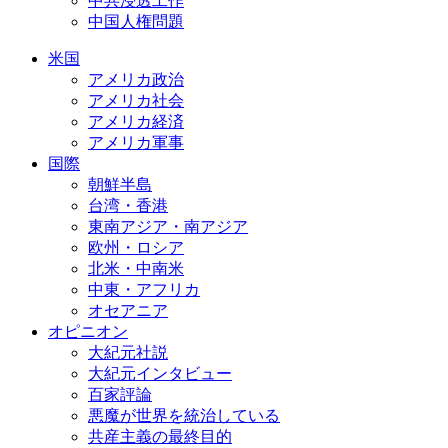
中共浸透工作
中国人権問題
米国
アメリカ政治
アメリカ社会
アメリカ経済
アメリカ軍事
国際
朝鮮半島
台湾・香港
東南アジア・南アジア
欧州・ロシア
北米・中南米
中東・アフリカ
オセアニア
オピニオン
大紀元社説
大紀元インタビュー
百家評論
悪魔が世界を統治している
共産主義の最終目的