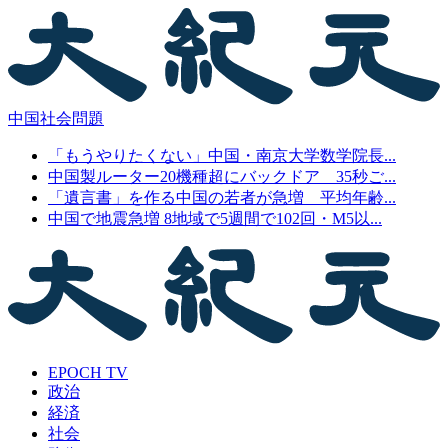
中国社会問題
「もうやりたくない」中国・南京大学数学院長...
中国製ルーター20機種超にバックドア 35秒ご...
「遺言書」を作る中国の若者が急増 平均年齢...
中国で地震急増 8地域で5週間で102回・M5以...
EPOCH TV
政治
経済
社会