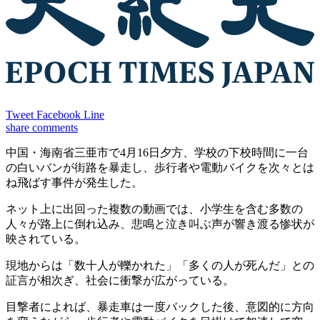
Tweet
Facebook
Line
share
comments
中国・海南省三亜市で4月16日夕方、学校の下校時間に一台
の白いバンが街路を暴走し、歩行者や電動バイクを次々とは
ね飛ばす事件が発生した。
ネット上に出回った複数の動画では、小学生を含む多数の
人々が路上に倒れ込み、悲鳴と泣き叫ぶ声が響き渡る惨状が
映されている。
現地からは「数十人が轢かれた」「多くの人が死んだ」との
証言が相次ぎ、社会に衝撃が広がっている。
目撃者によれば、暴走車は一度バックした後、意図的に方向