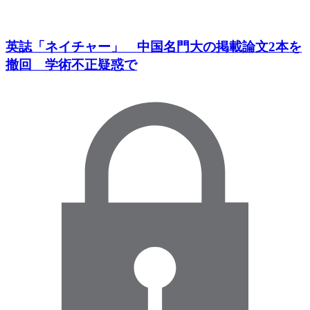
英誌「ネイチャー」 中国名門大の掲載論文2本を
撤回 学術不正疑惑で