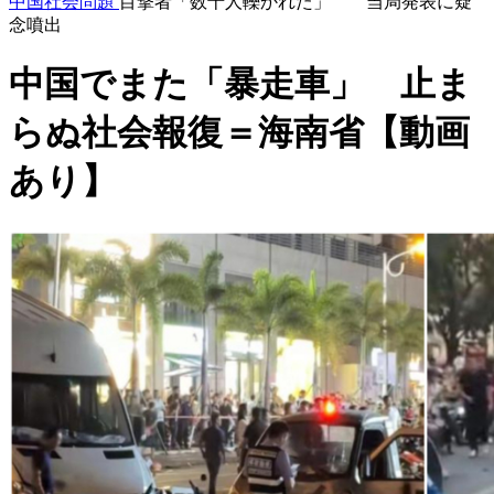
中国社会問題
目撃者「数十人轢かれた」 当局発表に疑
念噴出
中国でまた「暴走車」 止ま
らぬ社会報復＝海南省【動画
あり】