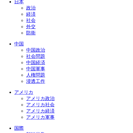
日本
政治
経済
社会
外交
防衛
中国
中国政治
社会問題
中国経済
中国軍事
人権問題
浸透工作
アメリカ
アメリカ政治
アメリカ社会
アメリカ経済
アメリカ軍事
国際