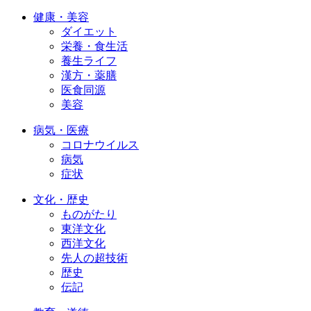
健康・美容
ダイエット
栄養・食生活
養生ライフ
漢方・薬膳
医食同源
美容
病気・医療
コロナウイルス
病気
症状
文化・歴史
ものがたり
東洋文化
西洋文化
先人の超技術
歴史
伝記