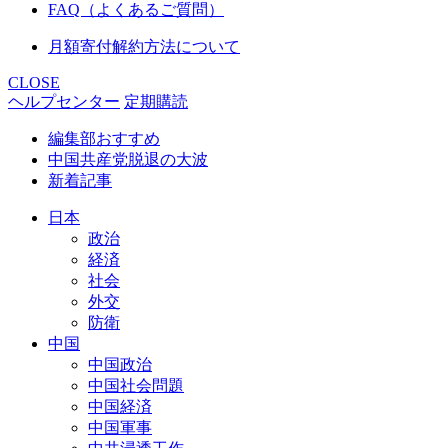
FAQ（よくあるご質問）
月額寄付解約方法について
CLOSE
ヘルプセンター
定期購読
編集部おすすめ
中国共産党脱退の大波
新着記事
日本
政治
経済
社会
外交
防衛
中国
中国政治
中国社会問題
中国経済
中国軍事