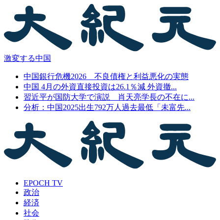
激変する中国
中国銀行危機2026 不良債権と利益悪化の実態
中国 4月の外資直接投資は26.1％減 外資撤...
習近平が国防大学で演説 肖天亮学長の不在に...
分析：中国2025出生792万人過去最低「未富先...
EPOCH TV
政治
経済
社会