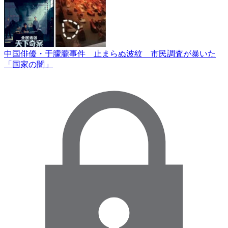
中国俳優・于朦朧事件 止まらぬ波紋 市民調査が暴いた
「国家の闇」