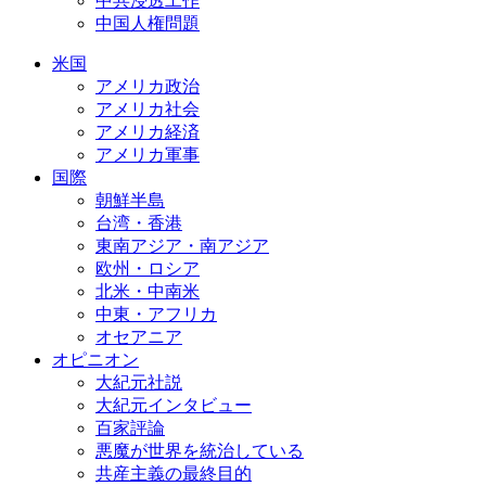
中共浸透工作
中国人権問題
米国
アメリカ政治
アメリカ社会
アメリカ経済
アメリカ軍事
国際
朝鮮半島
台湾・香港
東南アジア・南アジア
欧州・ロシア
北米・中南米
中東・アフリカ
オセアニア
オピニオン
大紀元社説
大紀元インタビュー
百家評論
悪魔が世界を統治している
共産主義の最終目的