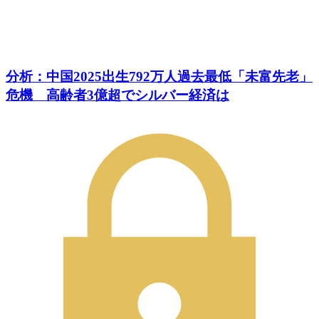
分析：中国2025出生792万人過去最低「未富先老」
危機 高齢者3億超でシルバー経済は