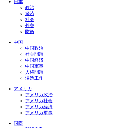
日本
政治
経済
社会
外交
防衛
中国
中国政治
社会問題
中国経済
中国軍事
人権問題
浸透工作
アメリカ
アメリカ政治
アメリカ社会
アメリカ経済
アメリカ軍事
国際