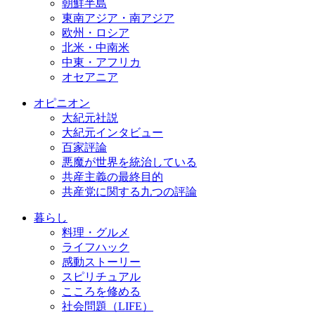
朝鮮半島
東南アジア・南アジア
欧州・ロシア
北米・中南米
中東・アフリカ
オセアニア
オピニオン
大紀元社説
大紀元インタビュー
百家評論
悪魔が世界を統治している
共産主義の最終目的
共産党に関する九つの評論
暮らし
料理・グルメ
ライフハック
感動ストーリー
スピリチュアル
こころを修める
社会問題（LIFE）