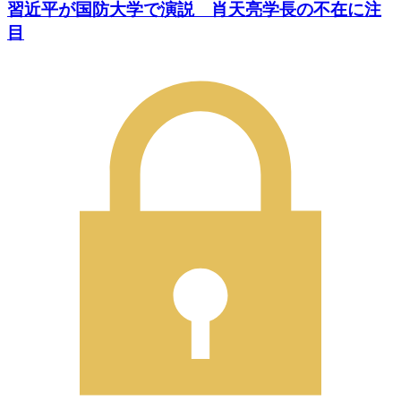
習近平が国防大学で演説 肖天亮学長の不在に注
目