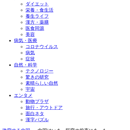
ダイエット
栄養・食生活
養生ライフ
漢方・薬膳
医食同源
美容
病気・医療
コロナウイルス
病気
症状
自然・科学
テクノロジー
驚きの研究
素晴らしい自然
宇宙
エンタメ
動物プラザ
旅行・アウトドア
面白ネタ
漢字パズル