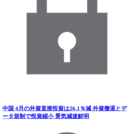
中国 4月の外資直接投資は26.1％減 外資撤退とデ
ータ規制で投資縮小 景気減速鮮明