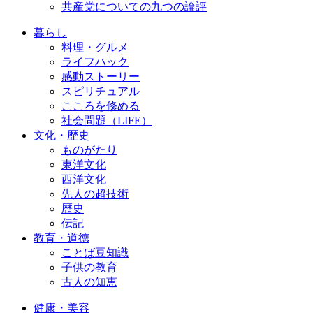
共産党についての九つの論評
暮らし
料理・グルメ
ライフハック
感動ストーリー
スピリチュアル
こころを修める
社会問題（LIFE）
文化・歴史
ものがたり
東洋文化
西洋文化
先人の超技術
歴史
伝記
教育・道徳
ことば豆知識
子供の教育
古人の知恵
健康・美容