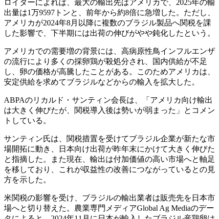
ロイターによれば、最大の輸出先はアメリカで、2025年の輸
出量は1万9597トンと、前年から約8倍に急増した。ただし、
アメリカが2024年8月以降に複数のブラジル製品へ関税を課
した影響で、下半期には出荷の伸びがやや鈍化したという。
アメリカでの需要増の背景には、高病原性鳥インフルエンザ
の流行により多くの採卵鶏が殺処分され、国内供給が不足
し、卵の価格が高騰したことがある。このためアメリカは、
安定供給を求めてブラジルなどからの輸入を拡大した。
ABPAのリカルド・サンティン会長は、「アメリカ向け輸出
は大きく伸びたが、関税導入後は勢いが弱まった」とコメン
トしている。
サンティン氏は、関税措置を受けてブラジル企業が新たな市
場開拓に動き、日本向け出荷が昨年末にかけて大きく伸びた
と指摘した。また現在、輸出は付加価値の高い市場へと軸足
を移しており、これが収益性の改善につながっているとの見
方を示した。
米関税の影響を受け、ブラジルの輸出業者は販売先を日本市
場へと切り替えた。農業専門メディアGlobal Ag Mediaのデー
タによると、2024年11月に日本が輸入したブラジル産鶏卵は