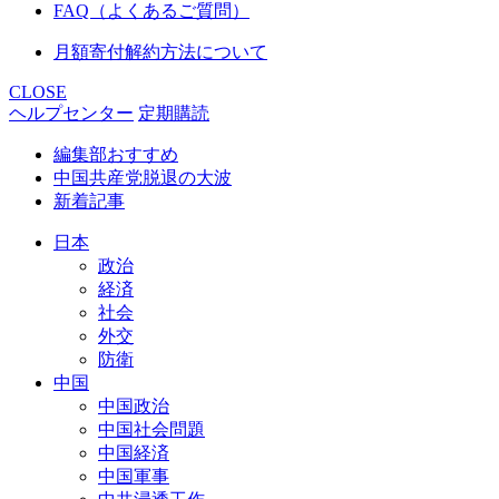
FAQ（よくあるご質問）
月額寄付解約方法について
CLOSE
ヘルプセンター
定期購読
編集部おすすめ
中国共産党脱退の大波
新着記事
日本
政治
経済
社会
外交
防衛
中国
中国政治
中国社会問題
中国経済
中国軍事