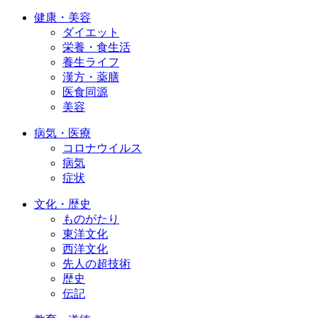
健康・美容
ダイエット
栄養・食生活
養生ライフ
漢方・薬膳
医食同源
美容
病気・医療
コロナウイルス
病気
症状
文化・歴史
ものがたり
東洋文化
西洋文化
先人の超技術
歴史
伝記