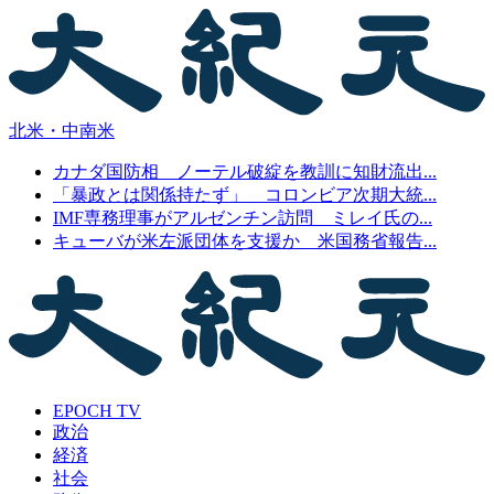
北米・中南米
カナダ国防相 ノーテル破綻を教訓に知財流出...
「暴政とは関係持たず」 コロンビア次期大統...
IMF専務理事がアルゼンチン訪問 ミレイ氏の...
キューバが米左派団体を支援か 米国務省報告...
EPOCH TV
政治
経済
社会