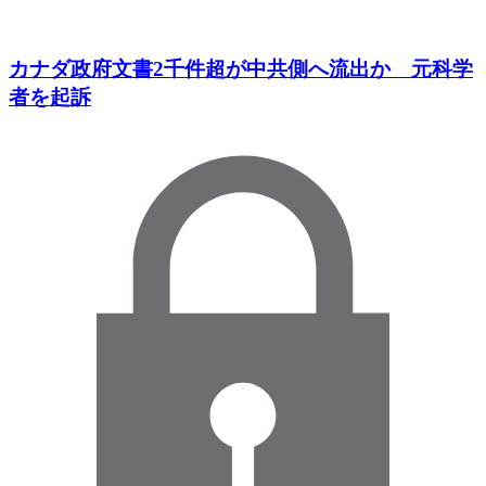
カナダ政府文書2千件超が中共側へ流出か 元科学
者を起訴