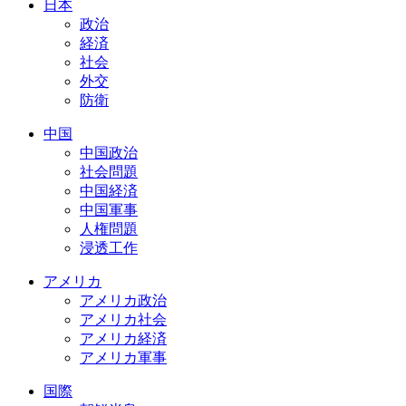
日本
政治
経済
社会
外交
防衛
中国
中国政治
社会問題
中国経済
中国軍事
人権問題
浸透工作
アメリカ
アメリカ政治
アメリカ社会
アメリカ経済
アメリカ軍事
国際