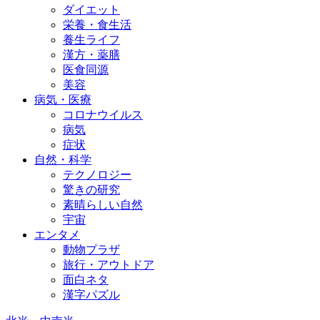
ダイエット
栄養・食生活
養生ライフ
漢方・薬膳
医食同源
美容
病気・医療
コロナウイルス
病気
症状
自然・科学
テクノロジー
驚きの研究
素晴らしい自然
宇宙
エンタメ
動物プラザ
旅行・アウトドア
面白ネタ
漢字パズル