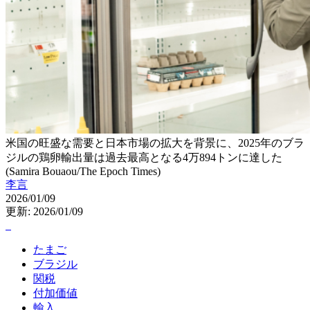
米国の旺盛な需要と日本市場の拡大を背景に、2025年のブラ
ジルの鶏卵輸出量は過去最高となる4万894トンに達した
(Samira Bouaou/The Epoch Times)
李言
2026/01/09
更新: 2026/01/09
たまご
ブラジル
関税
付加価値
輸入