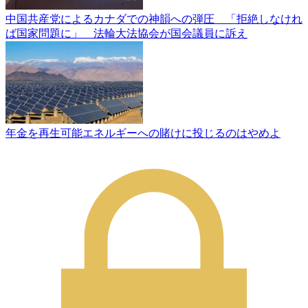
中国共産党によるカナダでの神韻への弾圧 「拒絶しなけれ
ば国家問題に」 法輪大法協会が国会議員に訴え
年金を再生可能エネルギーへの賭けに投じるのはやめよ