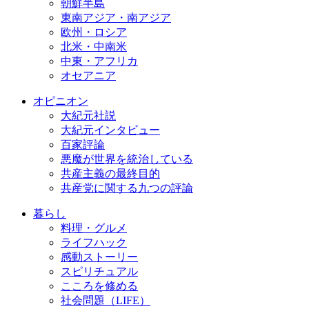
朝鮮半島
東南アジア・南アジア
欧州・ロシア
北米・中南米
中東・アフリカ
オセアニア
オピニオン
大紀元社説
大紀元インタビュー
百家評論
悪魔が世界を統治している
共産主義の最終目的
共産党に関する九つの評論
暮らし
料理・グルメ
ライフハック
感動ストーリー
スピリチュアル
こころを修める
社会問題（LIFE）