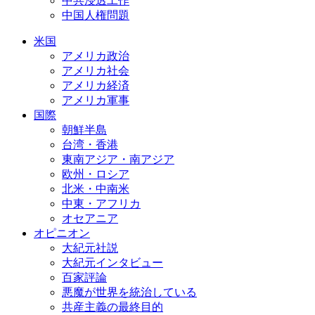
中共浸透工作
中国人権問題
米国
アメリカ政治
アメリカ社会
アメリカ経済
アメリカ軍事
国際
朝鮮半島
台湾・香港
東南アジア・南アジア
欧州・ロシア
北米・中南米
中東・アフリカ
オセアニア
オピニオン
大紀元社説
大紀元インタビュー
百家評論
悪魔が世界を統治している
共産主義の最終目的