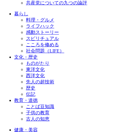
共産党についての九つの論評
暮らし
料理・グルメ
ライフハック
感動ストーリー
スピリチュアル
こころを修める
社会問題（LIFE）
文化・歴史
ものがたり
東洋文化
西洋文化
先人の超技術
歴史
伝記
教育・道徳
ことば豆知識
子供の教育
古人の知恵
健康・美容