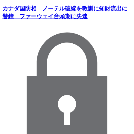
カナダ国防相 ノーテル破綻を教訓に知財流出に
警鐘 ファーウェイ台頭期に失速