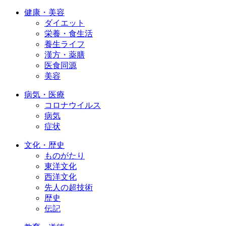
健康・美容
ダイエット
栄養・食生活
養生ライフ
漢方・薬膳
医食同源
美容
病気・医療
コロナウイルス
病気
症状
文化・歴史
ものがたり
東洋文化
西洋文化
先人の超技術
歴史
伝記