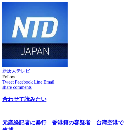
新唐人テレビ
Follow
Tweet
Facebook
Line
Email
share
comments
合わせて読みたい
元産経記者に暴行 香港籍の容疑者 台湾空港で