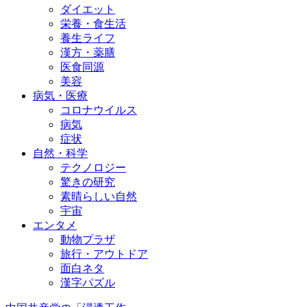
ダイエット
栄養・食生活
養生ライフ
漢方・薬膳
医食同源
美容
病気・医療
コロナウイルス
病気
症状
自然・科学
テクノロジー
驚きの研究
素晴らしい自然
宇宙
エンタメ
動物プラザ
旅行・アウトドア
面白ネタ
漢字パズル