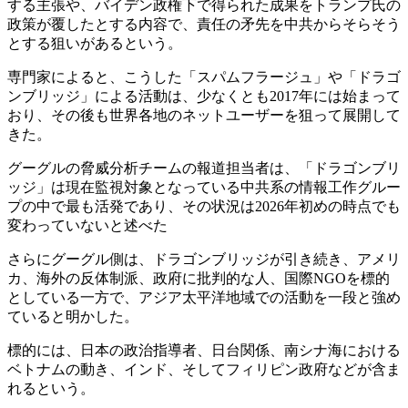
する主張や、バイデン政権下で得られた成果をトランプ氏の
政策が覆したとする内容で、責任の矛先を中共からそらそう
とする狙いがあるという。
専門家によると、こうした「スパムフラージュ」や「ドラゴ
ンブリッジ」による活動は、少なくとも2017年には始まって
おり、その後も世界各地のネットユーザーを狙って展開して
きた。
グーグルの脅威分析チームの報道担当者は、「ドラゴンブリ
ッジ」は現在監視対象となっている中共系の情報工作グルー
プの中で最も活発であり、その状況は2026年初めの時点でも
変わっていないと述べた
さらにグーグル側は、ドラゴンブリッジが引き続き、アメリ
カ、海外の反体制派、政府に批判的な人、国際NGOを標的
としている一方で、アジア太平洋地域での活動を一段と強め
ていると明かした。
標的には、日本の政治指導者、日台関係、南シナ海における
ベトナムの動き、インド、そしてフィリピン政府などが含ま
れるという。