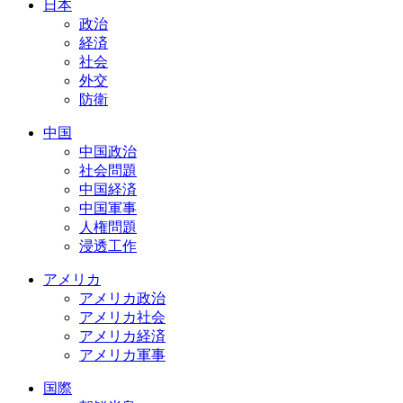
日本
政治
経済
社会
外交
防衛
中国
中国政治
社会問題
中国経済
中国軍事
人権問題
浸透工作
アメリカ
アメリカ政治
アメリカ社会
アメリカ経済
アメリカ軍事
国際