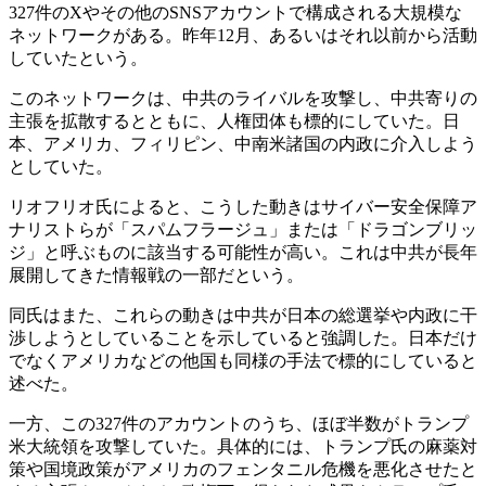
327件のXやその他のSNSアカウントで構成される大規模な
ネットワークがある。昨年12月、あるいはそれ以前から活動
していたという。
このネットワークは、中共のライバルを攻撃し、中共寄りの
主張を拡散するとともに、人権団体も標的にしていた。日
本、アメリカ、フィリピン、中南米諸国の内政に介入しよう
としていた。
リオフリオ氏によると、こうした動きはサイバー安全保障ア
ナリストらが「スパムフラージュ」または「ドラゴンブリッ
ジ」と呼ぶものに該当する可能性が高い。これは中共が長年
展開してきた情報戦の一部だという。
同氏はまた、これらの動きは中共が日本の総選挙や内政に干
渉しようとしていることを示していると強調した。日本だけ
でなくアメリカなどの他国も同様の手法で標的にしていると
述べた。
一方、この327件のアカウントのうち、ほぼ半数がトランプ
米大統領を攻撃していた。具体的には、トランプ氏の麻薬対
策や国境政策がアメリカのフェンタニル危機を悪化させたと