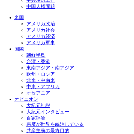
中共浸透工作
中国人権問題
米国
アメリカ政治
アメリカ社会
アメリカ経済
アメリカ軍事
国際
朝鮮半島
台湾・香港
東南アジア・南アジア
欧州・ロシア
北米・中南米
中東・アフリカ
オセアニア
オピニオン
大紀元社説
大紀元インタビュー
百家評論
悪魔が世界を統治している
共産主義の最終目的