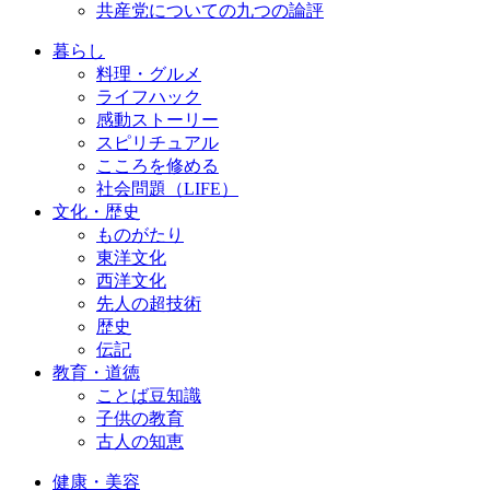
共産党についての九つの論評
暮らし
料理・グルメ
ライフハック
感動ストーリー
スピリチュアル
こころを修める
社会問題（LIFE）
文化・歴史
ものがたり
東洋文化
西洋文化
先人の超技術
歴史
伝記
教育・道徳
ことば豆知識
子供の教育
古人の知恵
健康・美容