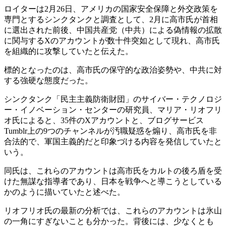
ロイターは2月26日、アメリカの国家安全保障と外交政策を
専門とするシンクタンクと調査として、2月に高市氏が首相
に選出された前後、中国共産党（中共）による偽情報の拡散
に関与するXのアカウントが数十件突如として現れ、高市氏
を組織的に攻撃していたと伝えた。
標的となったのは、高市氏の保守的な政治姿勢や、中共に対
する強硬な態度だった。
シンクタンク「民主主義防衛財団」のサイバー・テクノロジ
ー・イノベーション・センターの研究員、マリア・リオフリ
オ氏によると、35件のXアカウントと、ブログサービス
Tumblr上の9つのチャンネルが汚職疑惑を煽り、高市氏を非
合法的で、軍国主義的だと印象づける内容を発信していたと
いう。
同氏は、これらのアカウントは高市氏をカルトの後ろ盾を受
けた無謀な指導者であり、日本を戦争へと導こうとしている
かのように描いていたと述べた。
リオフリオ氏の最新の分析では、これらのアカウントは氷山
の一角にすぎないことも分かった。背後には、少なくとも