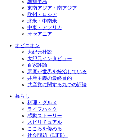
朝鮮半島
東南アジア・南アジア
欧州・ロシア
北米・中南米
中東・アフリカ
オセアニア
オピニオン
大紀元社説
大紀元インタビュー
百家評論
悪魔が世界を統治している
共産主義の最終目的
共産党に関する九つの評論
暮らし
料理・グルメ
ライフハック
感動ストーリー
スピリチュアル
こころを修める
社会問題（LIFE）