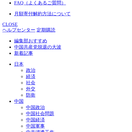
FAQ（よくあるご質問）
月額寄付解約方法について
CLOSE
ヘルプセンター
定期購読
編集部おすすめ
中国共産党脱退の大波
新着記事
日本
政治
経済
社会
外交
防衛
中国
中国政治
中国社会問題
中国経済
中国軍事