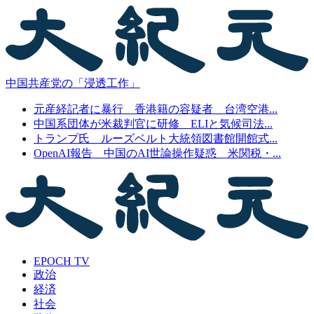
中国共産党の「浸透工作」
元産経記者に暴行 香港籍の容疑者 台湾空港...
中国系団体が米裁判官に研修 ELIと気候司法...
トランプ氏 ルーズベルト大統領図書館開館式...
OpenAI報告 中国のAI世論操作疑惑 米関税・...
EPOCH TV
政治
経済
社会