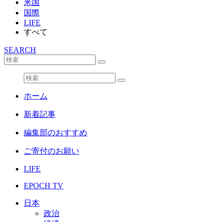
米国
国際
LIFE
すべて
SEARCH
ホーム
新着記事
編集部のおすすめ
ご寄付のお願い
LIFE
EPOCH TV
日本
政治