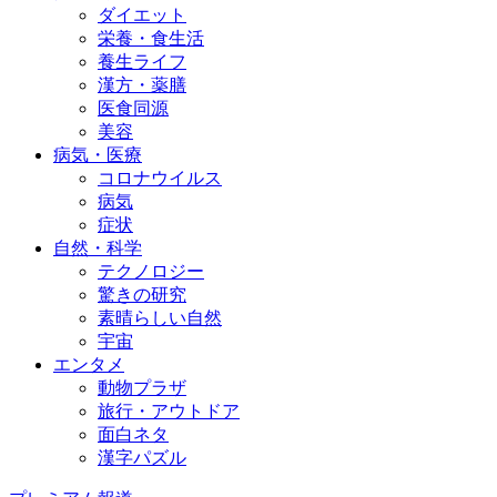
ダイエット
栄養・食生活
養生ライフ
漢方・薬膳
医食同源
美容
病気・医療
コロナウイルス
病気
症状
自然・科学
テクノロジー
驚きの研究
素晴らしい自然
宇宙
エンタメ
動物プラザ
旅行・アウトドア
面白ネタ
漢字パズル