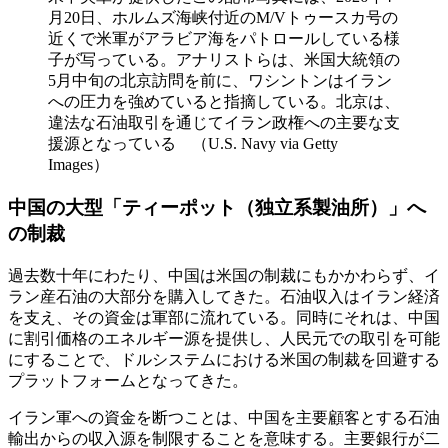
月20日、ホルムズ海峡付近のM/Vトゥースカ号の
近くで米軍がアラビア海をパトロールしている様
子が写っている。アナリストらは、米国大統領の
5月中旬の北京訪問を前に、ワシントンはイラン
への圧力を強めていると指摘している。北京は、
違法な石油取引を通じてイラン政権への主要な支
援源となっている （U.S. Navy via Getty
Images）
中国の大型「ティーポット（独立系製油所）」へ
の制裁
過去数十年にわたり、中国は米国の制裁にもかかわらず、イ
ラン産石油の大部分を購入してきた。石油収入はイラン経済
を支え、その資金は軍部に流れている。同時にそれは、中国
に割引価格のエネルギー源を提供し、人民元での取引を可能
にすることで、ドルシステムにおける米国の制裁を回避する
プラットフォームとなってきた。
イラン軍への資金を断つことは、中国を主要顧客とする石油
輸出からの収入源を制限することを意味する。主要銀行が二