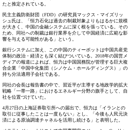
たと推定されている。
民主主義防衛財団（FDD）の研究員マックス・マイズリッ
シュ氏は、「恒力石化は過去の制裁対象よりもはるかに規模
が大きく、中国の金融システムに深く根を張っている。その
ため、同社への制裁は銀行業界を介して中国経済に広範な影
響を与える可能性がある」という。
銀行システムに加え、この中国のティーポットは中国共産党
体制の政治・経済とも深く結びついている。2018年の国営メ
ディアの報道によれば、恒力は中国国務院が管理する巨大複
合企業「中国中化集団（シノケム・ホールディングス）」の
持ち分法適用子会社である。
同社の会長は報告書の中で、習近平が主導する地政学的拡大
戦略「一帯一路」におけるエネルギー分野の旗手として、自
社を位置づけていた。
4月27日の上海証券取引所への届出で、恒力は「イランとの
取引に従事したことは一度もない」とし、「今後も人民元決
済による原油調達チャネルを活用し続ける」と表明した。