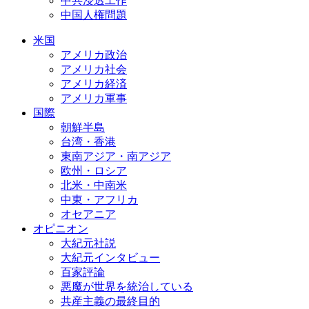
中共浸透工作
中国人権問題
米国
アメリカ政治
アメリカ社会
アメリカ経済
アメリカ軍事
国際
朝鮮半島
台湾・香港
東南アジア・南アジア
欧州・ロシア
北米・中南米
中東・アフリカ
オセアニア
オピニオン
大紀元社説
大紀元インタビュー
百家評論
悪魔が世界を統治している
共産主義の最終目的