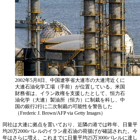
2002年5月8日、中国遼寧省大連市の大連湾近くに
大連石油化学工場（手前）が位置している。米国
財務省は、イラン政権を支援したとして、恒力石
油化学（大連）製油所（恒力）に制裁を科し、中
国の銀行2行に二次制裁の可能性を警告した
（Frederic J. Brown/AFP via Getty Images）
同社は大連に拠点を置いており、近隣の港では昨年、日量平
均20万2000バレルのイラン産石油の荷揚げが確認された。今
年はさらに増え、これまでに日量平均25万3000バレルに達し