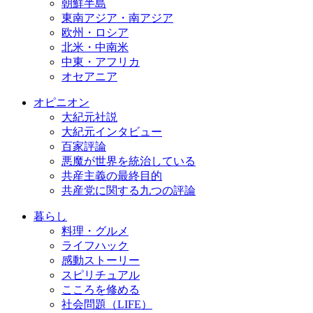
朝鮮半島
東南アジア・南アジア
欧州・ロシア
北米・中南米
中東・アフリカ
オセアニア
オピニオン
大紀元社説
大紀元インタビュー
百家評論
悪魔が世界を統治している
共産主義の最終目的
共産党に関する九つの評論
暮らし
料理・グルメ
ライフハック
感動ストーリー
スピリチュアル
こころを修める
社会問題（LIFE）