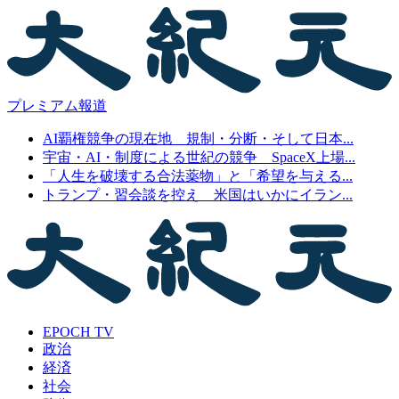
プレミアム報道
AI覇権競争の現在地 規制・分断・そして日本...
宇宙・AI・制度による世紀の競争 SpaceX上場...
「人生を破壊する合法薬物」と「希望を与える...
トランプ・習会談を控え 米国はいかにイラン...
EPOCH TV
政治
経済
社会