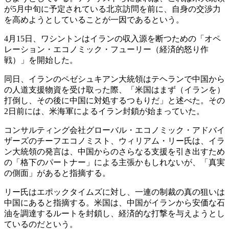
が5月中旬に予定されている北京訪問を前に、自身の交渉力
を高めようとしていることが一因であるという。
4月15日、ワシントンはイランの収入源を断つための「オペ
レーション・エコノミック・フューリー（経済的怒り作
戦）」を開始した。
同日、イランのペゼシュキアン大統領はテヘランで中国から
の人道支援物資を受け取った際、「米国はまず（イランを）
打倒し、その後に中国に対処するつもりだ」と述べた。その
2日前には、米海軍によるイラン封鎖が始まっていた。
コンサルティング会社グローバル・エコノミック・アドバイ
ザーズのチーフエコノミスト、ウィリアム・リー氏は、イラ
ン大統領の発言は、中国からのさらなる支援を引き出すため
の「格下のパートナー」による主張かもしれないが、「真実
の側面」があると指摘する。
リー氏はエポックタイムズに対し、一連の制裁の真の狙いは
中国にあると指摘する。米国は、中国がイランから安価な石
油を調達するルートを封鎖し、経済的な打撃を与えようとし
ているのだという。