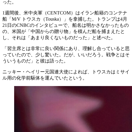
った。
1週間後、米中央軍（CENTCOM）はイラン船籍のコンテナ
船「M/V トウスカ（Touska）」を拿捕した。トランプは4月
21日のCNBCのインタビューで、船名は明かさなかったもの
の、米国が「中国からの贈り物」を積んだ船を捕まえたと
し、それは「あまり良くないものだった」と述べた。
「習主席とは非常に良い関係にあり、理解し合っていると思
っていたので、少し驚いた。だが、いいだろう。戦争とはそ
ういうものだ」と彼は語った。
ニッキー・ヘイリー元国連大使によれば、トウスカはミサイ
ル用の化学前駆体を運んでいたという。