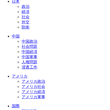
日本
政治
経済
社会
外交
防衛
中国
中国政治
社会問題
中国経済
中国軍事
人権問題
浸透工作
アメリカ
アメリカ政治
アメリカ社会
アメリカ経済
アメリカ軍事
国際