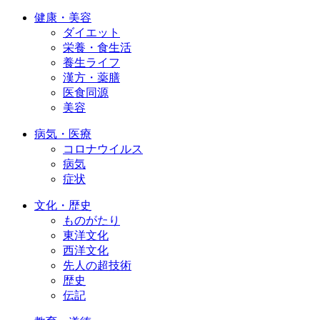
健康・美容
ダイエット
栄養・食生活
養生ライフ
漢方・薬膳
医食同源
美容
病気・医療
コロナウイルス
病気
症状
文化・歴史
ものがたり
東洋文化
西洋文化
先人の超技術
歴史
伝記