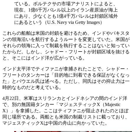
ている。ボルテクサの市場アナリストによると、
現在、1億6千万バレル以上のイラン産原油が海上
にあり、少なくとも1億4千万バレルは封鎖区域外
にあるという（U.S. Navy via Getty Images）
これらの船舶は米国の封鎖を避けるため、インドやパキスタ
ンの領海沿いを航行するようルートを変更していた。米国が
それらの領海に入って制裁を執行することはないと知ってい
たからだ。しかし、シャドー・フリートが封鎖区域を抜ける
と、そこにはインド洋が広がっている。
インド太平洋でティファニが拿捕されたことで、シャドー・
フリートのタンカーは「目的地に到着できる保証がなくなっ
た」とパウエル氏は述べる。ただし、同氏はその抑止力は一
時的なものだと考えている。
4月22日、米軍はスリランカとインドネシアの間のインド洋
で、別の無国籍タンカー「マジェスティックX（Majestic
X）」を拿捕した。ここはティファニが阻止されたのとほぼ
同じ場所である。両船とも米国の制裁リストに載っており、
マジェスティックXは中国の舟山に向かっていた。