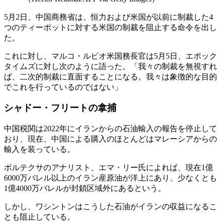
5月2日、中国商務省は、恒力および米国が以前に制裁した4
つのティーポットに対する米国の制裁を阻止する命令を出し
た。
これに対し、マルコ・ルビオ米国務長官は5月5日、エポック
タイムズに対し次のように語った。「我々の制裁を無視すれ
ば、二次的制裁に直面することになる。我々は象徴的な目的
でこれを行っているのではない」
シャドー・フリートの拿捕
中国税関は2022年にイランからの石油輸入の報告を停止して
おり、現在、中国による購入のほとんどはマレーシアからの
輸入を装っている。
ボルテクサのアナリスト、エマ・リー氏によれば、現在1億
6000万バレル以上のイラン産原油が洋上にあり、少なくとも
1億4000万バレルが封鎖区域外にあるという。
しかし、ワシントンはこうした石油がイランの収益になるこ
とも阻止している。