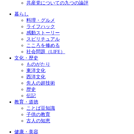
共産党についての九つの論評
暮らし
料理・グルメ
ライフハック
感動ストーリー
スピリチュアル
こころを修める
社会問題（LIFE）
文化・歴史
ものがたり
東洋文化
西洋文化
先人の超技術
歴史
伝記
教育・道徳
ことば豆知識
子供の教育
古人の知恵
健康・美容