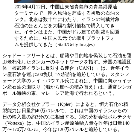
2026年4月12日、中国山東省青島市の青島港原油
ターミナルで、輸入原油を貯蔵する複数の石油タ
ンク。北京は数十年にわたり、イランの制裁対象
石油のほとんどを大幅な割引価格で購入してき
た。イランはまた、中国がドル建ての制裁を回避
するために、中国人民元での取引プラットフォー
ムを提供してきた（Staff/Getty Images）
シャドー・フリートとは、船籍や目的地を偽装して石油を運
ぶ老朽化したタンカーのネットワークを指す。米国の擁護団
体「核武装イランに反対する連合（UANI）」は、近年イラ
ン産石油を運ぶ500隻以上の船舶を追跡している。スタンフ
ォード大学のレイ・パウエル氏によれば、中国に向かうイラ
ン産石油の瀬取り（船から船への積み替え）は、通常シンガ
ポール海峡の東、マレーシア近海で行われるという。
データ分析会社ケプラー（Kpler）によると、恒力石化の精
製能力は日量約40万バレルで、これは中国のイランからの1
日の輸入量の約3分の1に相当する。別の分析会社ボルテクサ
（Vortexa）は、中国のイラン産原油輸入量を昨年は日量140
万〜170万バレル、今年は120万バレルと追跡している。