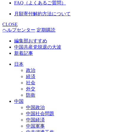
FAQ（よくあるご質問）
月額寄付解約方法について
CLOSE
ヘルプセンター
定期購読
編集部おすすめ
中国共産党脱退の大波
新着記事
日本
政治
経済
社会
外交
防衛
中国
中国政治
中国社会問題
中国経済
中国軍事