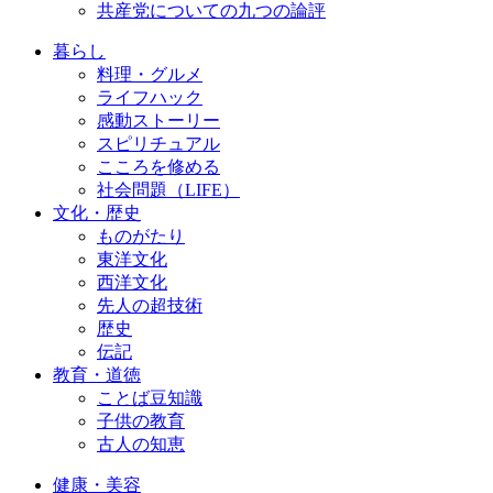
共産党についての九つの論評
暮らし
料理・グルメ
ライフハック
感動ストーリー
スピリチュアル
こころを修める
社会問題（LIFE）
文化・歴史
ものがたり
東洋文化
西洋文化
先人の超技術
歴史
伝記
教育・道徳
ことば豆知識
子供の教育
古人の知恵
健康・美容