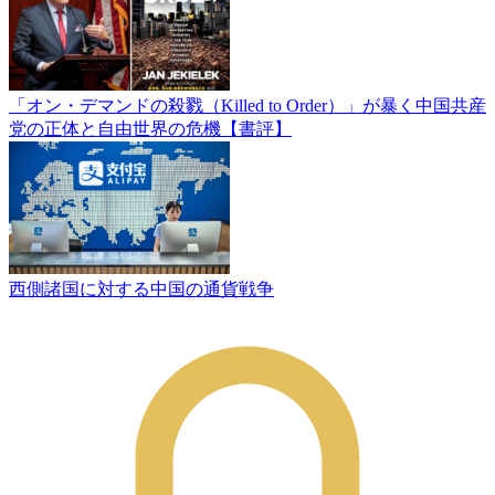
「オン・デマンドの殺戮（Killed to Order）」が暴く中国共産
党の正体と自由世界の危機【書評】
西側諸国に対する中国の通貨戦争