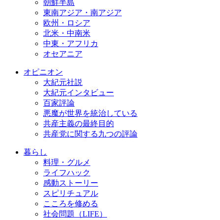
朝鮮半島
東南アジア・南アジア
欧州・ロシア
北米・中南米
中東・アフリカ
オセアニア
オピニオン
大紀元社説
大紀元インタビュー
百家評論
悪魔が世界を統治している
共産主義の最終目的
共産党に関する九つの評論
暮らし
料理・グルメ
ライフハック
感動ストーリー
スピリチュアル
こころを修める
社会問題（LIFE）