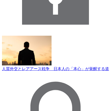
人質外交とレアアース戦争 日本人の「本心」が覚醒する道