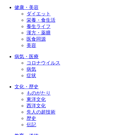
健康・美容
ダイエット
栄養・食生活
養生ライフ
漢方・薬膳
医食同源
美容
病気・医療
コロナウイルス
病気
症状
文化・歴史
ものがたり
東洋文化
西洋文化
先人の超技術
歴史
伝記