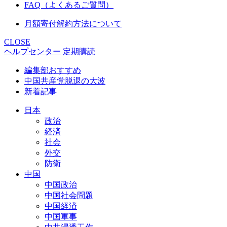
FAQ（よくあるご質問）
月額寄付解約方法について
CLOSE
ヘルプセンター
定期購読
編集部おすすめ
中国共産党脱退の大波
新着記事
日本
政治
経済
社会
外交
防衛
中国
中国政治
中国社会問題
中国経済
中国軍事