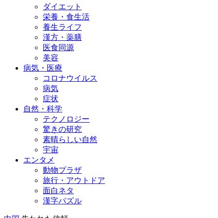
ダイエット
栄養・食生活
養生ライフ
漢方・薬膳
医食同源
美容
病気・医療
コロナウイルス
病気
症状
自然・科学
テクノロジー
驚きの研究
素晴らしい自然
宇宙
エンタメ
動物プラザ
旅行・アウトドア
面白ネタ
漢字パズル