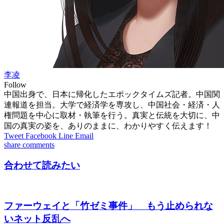
李凌
Follow
中国出身で、日本に帰化したエポックタイムズ記者。中国関
連報道を担当。大学で経済学を専攻し、中国社会・経済・人
権問題を中心に取材・執筆を行う。真実と伝統を大切に、中
国の真実の姿を、ありのままに、わかりやすく伝えます！
Tweet
Facebook
Line
Email
share
comments
合わせて読みたい
ファーウェイと「竹ゼミ事件」 もう止められな
いネット反乱へ