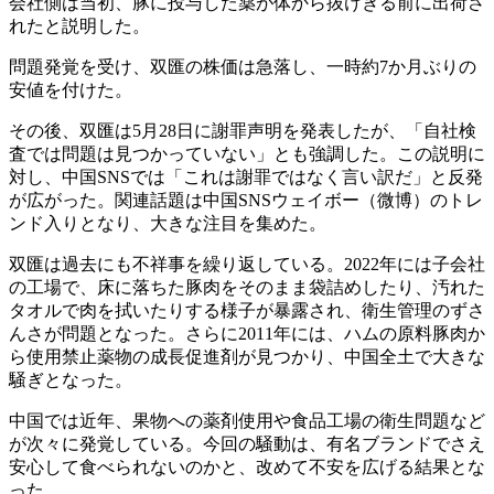
会社側は当初、豚に投与した薬が体から抜けきる前に出荷さ
れたと説明した。
問題発覚を受け、双匯の株価は急落し、一時約7か月ぶりの
安値を付けた。
その後、双匯は5月28日に謝罪声明を発表したが、「自社検
査では問題は見つかっていない」とも強調した。この説明に
対し、中国SNSでは「これは謝罪ではなく言い訳だ」と反発
が広がった。関連話題は中国SNSウェイボー（微博）のトレ
ンド入りとなり、大きな注目を集めた。
双匯は過去にも不祥事を繰り返している。2022年には子会社
の工場で、床に落ちた豚肉をそのまま袋詰めしたり、汚れた
タオルで肉を拭いたりする様子が暴露され、衛生管理のずさ
んさが問題となった。さらに2011年には、ハムの原料豚肉か
ら使用禁止薬物の成長促進剤が見つかり、中国全土で大きな
騒ぎとなった。
中国では近年、果物への薬剤使用や食品工場の衛生問題など
が次々に発覚している。今回の騒動は、有名ブランドでさえ
安心して食べられないのかと、改めて不安を広げる結果とな
った。