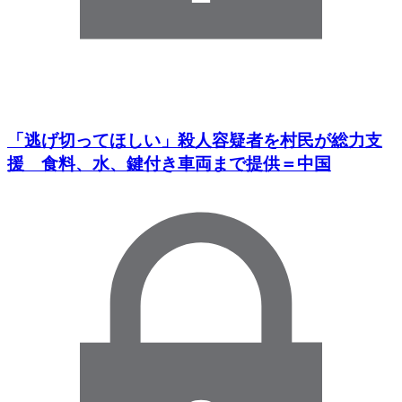
「逃げ切ってほしい」殺人容疑者を村民が総力支
援 食料、水、鍵付き車両まで提供＝中国