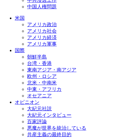
中共浸透工作
中国人権問題
米国
アメリカ政治
アメリカ社会
アメリカ経済
アメリカ軍事
国際
朝鮮半島
台湾・香港
東南アジア・南アジア
欧州・ロシア
北米・中南米
中東・アフリカ
オセアニア
オピニオン
大紀元社説
大紀元インタビュー
百家評論
悪魔が世界を統治している
共産主義の最終目的