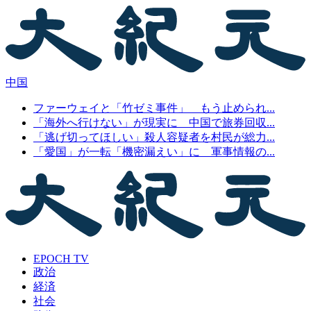
中国
ファーウェイと「竹ゼミ事件」 もう止められ...
「海外へ行けない」が現実に 中国で旅券回収...
「逃げ切ってほしい」殺人容疑者を村民が総力...
「愛国」が一転「機密漏えい」に 軍事情報の...
EPOCH TV
政治
経済
社会