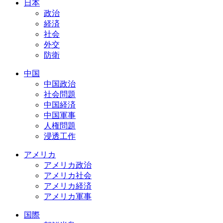
日本
政治
経済
社会
外交
防衛
中国
中国政治
社会問題
中国経済
中国軍事
人権問題
浸透工作
アメリカ
アメリカ政治
アメリカ社会
アメリカ経済
アメリカ軍事
国際