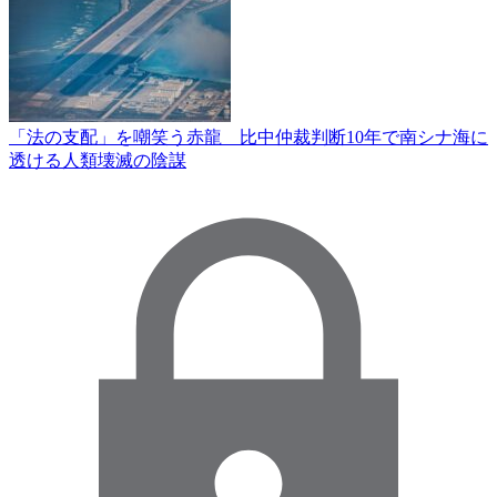
「法の支配」を嘲笑う赤龍 比中仲裁判断10年で南シナ海に
透ける人類壊滅の陰謀