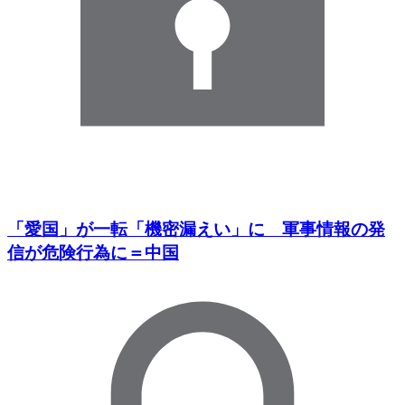
「愛国」が一転「機密漏えい」に 軍事情報の発
信が危険行為に＝中国