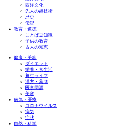
西洋文化
先人の超技術
歴史
伝記
教育・道徳
ことば豆知識
子供の教育
古人の知恵
健康・美容
ダイエット
栄養・食生活
養生ライフ
漢方・薬膳
医食同源
美容
病気・医療
コロナウイルス
病気
症状
自然・科学