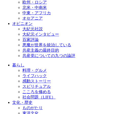
欧州・ロシア
北米・中南米
中東・アフリカ
オセアニア
オピニオン
大紀元社説
大紀元インタビュー
百家評論
悪魔が世界を統治している
共産主義の最終目的
共産党についての九つの論評
暮らし
料理・グルメ
ライフハック
感動ストーリー
スピリチュアル
こころを修める
社会問題（LIFE）
文化・歴史
ものがたり
東洋文化