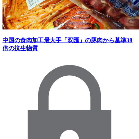
中国の食肉加工最大手「双匯」の豚肉から基準38
倍の抗生物質