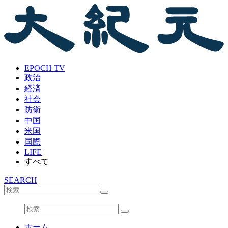
EPOCH TV
政治
経済
社会
防衛
中国
米国
国際
LIFE
すべて
SEARCH
ホーム