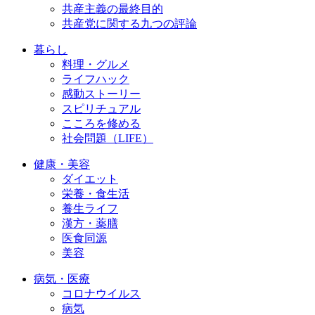
共産主義の最終目的
共産党に関する九つの評論
暮らし
料理・グルメ
ライフハック
感動ストーリー
スピリチュアル
こころを修める
社会問題（LIFE）
健康・美容
ダイエット
栄養・食生活
養生ライフ
漢方・薬膳
医食同源
美容
病気・医療
コロナウイルス
病気