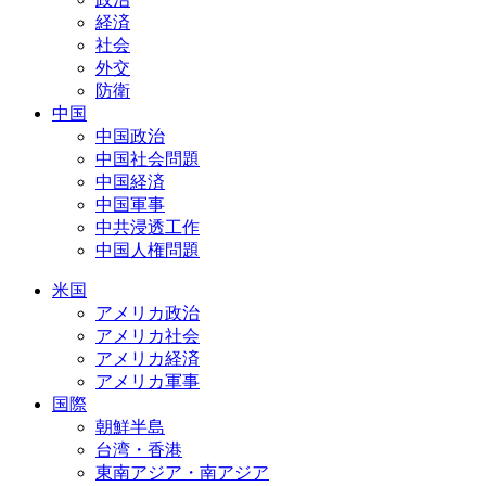
経済
社会
外交
防衛
中国
中国政治
中国社会問題
中国経済
中国軍事
中共浸透工作
中国人権問題
米国
アメリカ政治
アメリカ社会
アメリカ経済
アメリカ軍事
国際
朝鮮半島
台湾・香港
東南アジア・南アジア