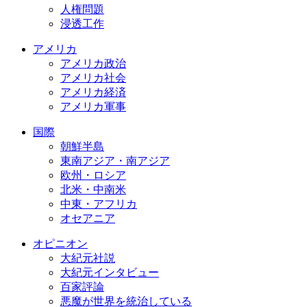
人権問題
浸透工作
アメリカ
アメリカ政治
アメリカ社会
アメリカ経済
アメリカ軍事
国際
朝鮮半島
東南アジア・南アジア
欧州・ロシア
北米・中南米
中東・アフリカ
オセアニア
オピニオン
大紀元社説
大紀元インタビュー
百家評論
悪魔が世界を統治している