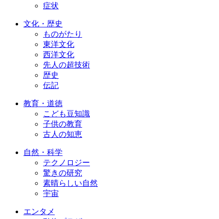
症状
文化・歴史
ものがたり
東洋文化
西洋文化
先人の超技術
歴史
伝記
教育・道徳
こども豆知識
子供の教育
古人の知恵
自然・科学
テクノロジー
驚きの研究
素晴らしい自然
宇宙
エンタメ