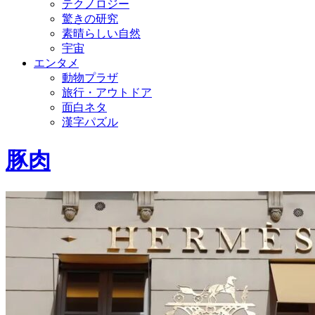
テクノロジー
驚きの研究
素晴らしい自然
宇宙
エンタメ
動物プラザ
旅行・アウトドア
面白ネタ
漢字パズル
豚肉