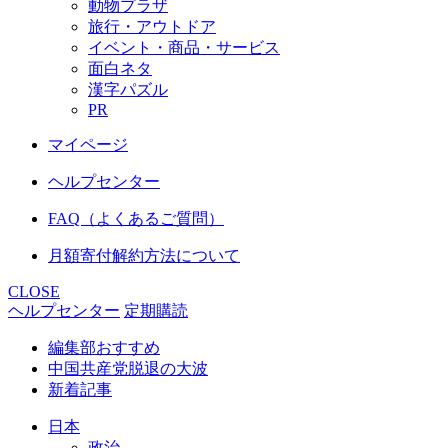
動物プラザ
旅行・アウトドア
イベント・商品・サービス
面白ネタ
漢字パズル
PR
マイページ
ヘルプセンター
FAQ（よくあるご質問）
月額寄付解約方法について
CLOSE
ヘルプセンター
定期購読
編集部おすすめ
中国共産党脱退の大波
新着記事
日本
政治