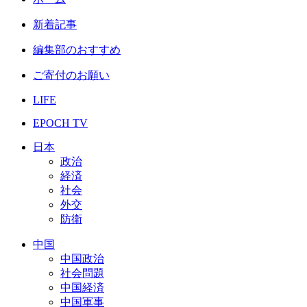
新着記事
編集部のおすすめ
ご寄付のお願い
LIFE
EPOCH TV
日本
政治
経済
社会
外交
防衛
中国
中国政治
社会問題
中国経済
中国軍事