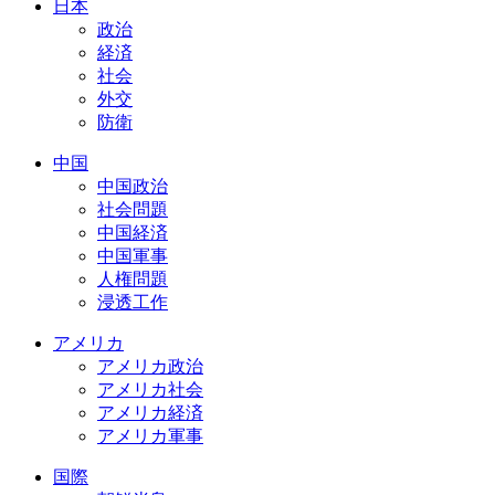
日本
政治
経済
社会
外交
防衛
中国
中国政治
社会問題
中国経済
中国軍事
人権問題
浸透工作
アメリカ
アメリカ政治
アメリカ社会
アメリカ経済
アメリカ軍事
国際