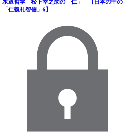
水道哲学 松下幸之助の「仁」 【日本の中の
「仁義礼智信」6】