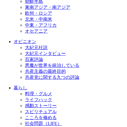
朝鮮半島
東南アジア・南アジア
欧州・ロシア
北米・中南米
中東・アフリカ
オセアニア
オピニオン
大紀元社説
大紀元インタビュー
百家評論
悪魔が世界を統治している
共産主義の最終目的
共産党に関する九つの評論
暮らし
料理・グルメ
ライフハック
感動ストーリー
スピリチュアル
こころを修める
社会問題（LIFE）