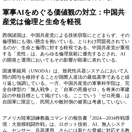
軍事AIをめぐる価値観の対立：中国共
産党は倫理と生命を軽視
西側諸国は、中国共産党による技術窃取にとどまらず、その
倫理観にも強い懸念を抱いている。とりわけ問題視されてい
るのが、生命と倫理に対する軽視である。中国共産党が重視
する「党性」は、あらゆる倫理規範に優先するとされ、AI
の開発と運用においてもその影響が顕著に表れている。
国連軍縮局（UNODA）は、致死性兵器システムにおいて人
間の関与を維持することが国際人道法の最低基準であると繰
り返し強調している。一方、中国共産党の軍事科学院は、完
全自律型の「無人戦争」と「自軍の死傷ゼロ」を将来の軍建
設の中核目標として掲げている。ここでいう「ゼロ死傷」は
自国軍に限定し、民間人や敵対側の被害は考慮していない。
アメリカ陸軍訓練教義コマンドの報告書『2024—2034作戦環
境：大規模戦闘作戦』は、ロボット技術、AI、無人システ
ム、センサー、兵器運用、さらには新たな脅威に対応する教