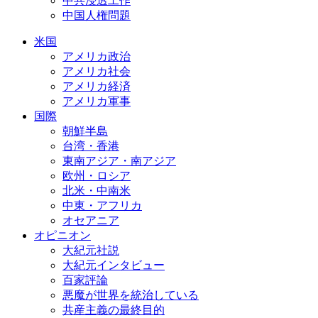
中共浸透工作
中国人権問題
米国
アメリカ政治
アメリカ社会
アメリカ経済
アメリカ軍事
国際
朝鮮半島
台湾・香港
東南アジア・南アジア
欧州・ロシア
北米・中南米
中東・アフリカ
オセアニア
オピニオン
大紀元社説
大紀元インタビュー
百家評論
悪魔が世界を統治している
共産主義の最終目的