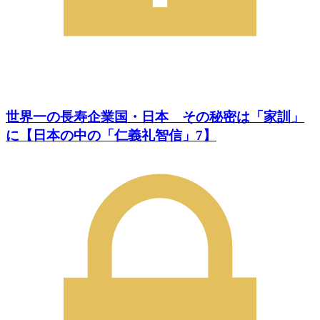
世界一の長寿企業国・日本 その秘密は「家訓」
に【日本の中の「仁義礼智信」7】