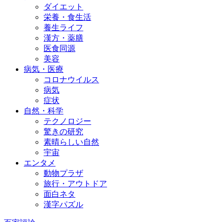
ダイエット
栄養・食生活
養生ライフ
漢方・薬膳
医食同源
美容
病気・医療
コロナウイルス
病気
症状
自然・科学
テクノロジー
驚きの研究
素晴らしい自然
宇宙
エンタメ
動物プラザ
旅行・アウトドア
面白ネタ
漢字パズル