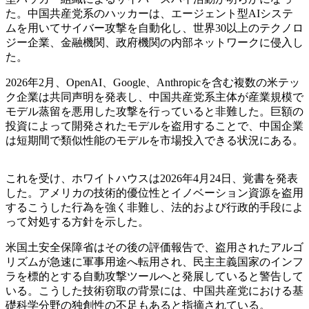
た。中国共産党系のハッカーは、エージェント型AIシステ
ムを用いてサイバー攻撃を自動化し、世界30以上のテクノロ
ジー企業、金融機関、政府機関の内部ネットワークに侵入し
た。
2026年2月、OpenAI、Google、Anthropicを含む複数の米テッ
ク企業は共同声明を発表し、中国共産党系主体が産業規模で
モデル蒸留を悪用した攻撃を行っていると非難した。巨額の
投資によって開発されたモデルを盗用することで、中国企業
は短期間で類似性能のモデルを市場投入できる状況にある。
これを受け、ホワイトハウスは2026年4月24日、覚書を発表
した。アメリカの技術的優位性とイノベーション資源を盗用
するこうした行為を強く非難し、法的および行政的手段によ
って対処する方針を示した。
米国土安全保障省はその後の評価報告で、盗用されたアルゴ
リズムが急速に軍事用途へ転用され、民主主義国家のインフ
ラを標的とする自動攻撃ツールへと発展していると警告して
いる。こうした技術窃取の背景には、中国共産党における基
礎科学分野の独創性の不足もあると指摘されている。