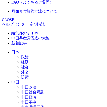
FAQ（よくあるご質問）
月額寄付解約方法について
CLOSE
ヘルプセンター
定期購読
編集部おすすめ
中国共産党脱退の大波
新着記事
日本
政治
経済
社会
外交
防衛
中国
中国政治
中国社会問題
中国経済
中国軍事