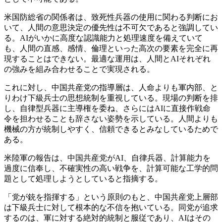
米国防総省の関係者は、致死性兵器の使用に関わる判断にお
いて、人間の意思決定の優先性は不可欠であると強調してい
る。AIがいかに高度な認識能力と処理速度を備えていて
も、人間の直感、感情、倫理といった高次の要素を完全に再
現することはできない。最適な運用は、人間とAIそれぞれ
の強みを組み合わせることで実現される。
これに対し、中国共産党の指導層は、人命よりも軍内部、と
りわけ下級兵士の思想統制を重視している。現場の判断を排
し、自律型兵器に主導権を委ね、さらにはAIに直接作戦命
令を担わせることも辞さない姿勢を示している。人間よりも
機械の方が統制しやすく、信頼できるとみなしているためで
ある。
米陸軍の報告は、中国共産党がAI、自律兵器、計算能力を
過度に信奉し、不確実性の高い戦争を、計算可能な工学的問
題として処理しようとしていると指摘する。
「党が銃を指揮する」という原則のもと、中国共産党上層部
は下級兵士に対して根本的な不信を抱いている。同党が追求
するのは、軍に対する絶対的統制と服従であり、AIはその