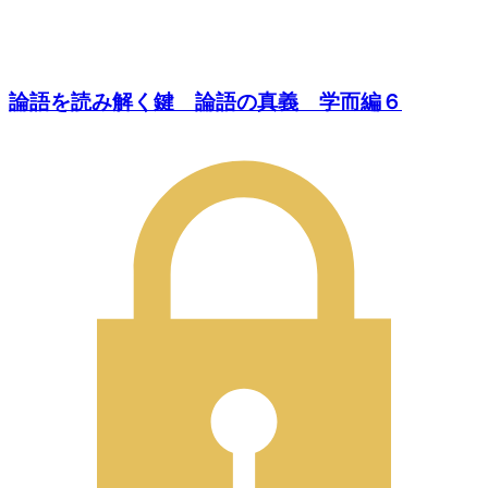
論語を読み解く鍵 論語の真義 学而編６