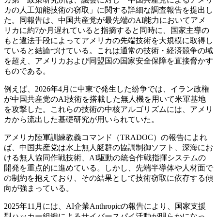
カの人工知能技術の窃取」に関する詳細な調査報告を提出し
た。同報告は、中国共産党が最先端のAI能力においてアメ
リカに約7か月遅れていると指摘すると同時に、国家主導の
もと違法手段によってアメリカの先端技術を大規模に取得し
ていると結論づけている。これは通常の技術・経済競争の域
を超え、アメリカおよび同盟国の国家安全保障を直接脅かす
ものである。
例えば、2026年4月に中東で発生した紛争では、イラン政権
が中国共産党のAI技術を搭載した無人機を用いて米軍基地
を攻撃した。これらの技術の中核アルゴリズムには、アメリ
カから流出した基礎研究が用いられていた。
アメリカ陸軍訓練教義コマンド（TRADOC）の報告によれ
ば、中国共産党は水上無人艇群の協調制御ソフト、深海にお
ける無人協同作戦技術、AI駆動の統合作戦指揮システムの
開発を重点的に進めている。しかし、先端半導体や人材面で
の制約を抱えており、その結果として技術窃取に依存する傾
向が強まっている。
2025年11月には、AI企業Anthropicの報告により、国家支援
型ハッカー組織によるサイバースパイ活動が明らかになっ