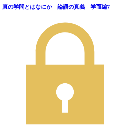
真の学問とはなにか 論語の真義 学而編7