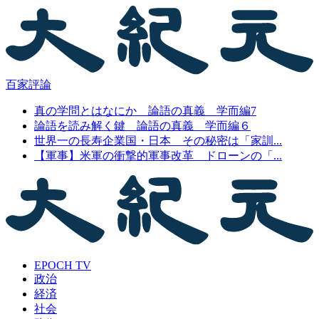
百家評論
真の学問とはなにか 論語の真義 学而編7
論語を読み解く鍵 論語の真義 学而編６
世界一の長寿企業国・日本 その秘密は「家訓...
【軍事】米軍の衝撃的軍事改革 ドローンの「...
EPOCH TV
政治
経済
社会