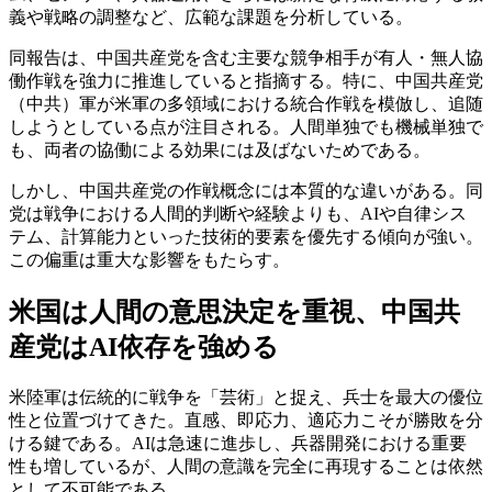
義や戦略の調整など、広範な課題を分析している。
同報告は、中国共産党を含む主要な競争相手が有人・無人協
働作戦を強力に推進していると指摘する。特に、中国共産党
（中共）軍が米軍の多領域における統合作戦を模倣し、追随
しようとしている点が注目される。人間単独でも機械単独で
も、両者の協働による効果には及ばないためである。
しかし、中国共産党の作戦概念には本質的な違いがある。同
党は戦争における人間的判断や経験よりも、AIや自律シス
テム、計算能力といった技術的要素を優先する傾向が強い。
この偏重は重大な影響をもたらす。
米国は人間の意思決定を重視、中国共
産党はAI依存を強める
米陸軍は伝統的に戦争を「芸術」と捉え、兵士を最大の優位
性と位置づけてきた。直感、即応力、適応力こそが勝敗を分
ける鍵である。AIは急速に進歩し、兵器開発における重要
性も増しているが、人間の意識を完全に再現することは依然
として不可能である。