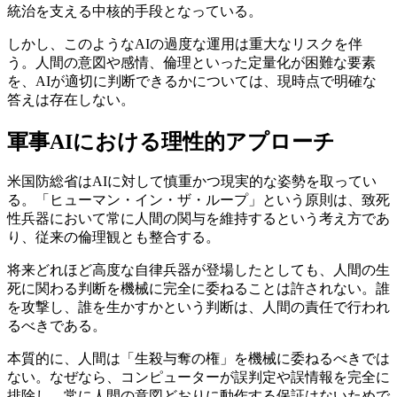
統治を支える中核的手段となっている。
しかし、このようなAIの過度な運用は重大なリスクを伴
う。人間の意図や感情、倫理といった定量化が困難な要素
を、AIが適切に判断できるかについては、現時点で明確な
答えは存在しない。
軍事AIにおける理性的アプローチ
米国防総省はAIに対して慎重かつ現実的な姿勢を取ってい
る。「ヒューマン・イン・ザ・ループ」という原則は、致死
性兵器において常に人間の関与を維持するという考え方であ
り、従来の倫理観とも整合する。
将来どれほど高度な自律兵器が登場したとしても、人間の生
死に関わる判断を機械に完全に委ねることは許されない。誰
を攻撃し、誰を生かすかという判断は、人間の責任で行われ
るべきである。
本質的に、人間は「生殺与奪の権」を機械に委ねるべきでは
ない。なぜなら、コンピューターが誤判定や誤情報を完全に
排除し、常に人間の意図どおりに動作する保証はないためで