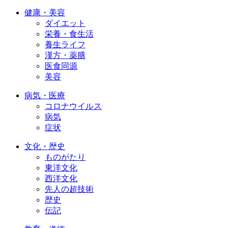
健康・美容
ダイエット
栄養・食生活
養生ライフ
漢方・薬膳
医食同源
美容
病気・医療
コロナウイルス
病気
症状
文化・歴史
ものがたり
東洋文化
西洋文化
先人の超技術
歴史
伝記