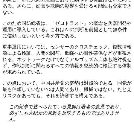
ある。さらに、妨害や欺瞞の影響を受ける可能性も否定でき
ない。
このため国防総省は、「ゼロトラスト」の概念を兵器開発や
運用に導入している。これはAIの判断を前提として無条件
に信頼しないという考え方である。
軍事運用においては、センサーのクロスチェック、複数情報
源による検証、人間の関与、欺瞞への耐性確保などが重視さ
れる。ネットワークだけでなくアルゴリズム自体も絶対視せ
ず、作戦判断に関わるすべての情報を継続的に検証する体制
が求められている。
この点において、中国共産党の姿勢は対照的である。同党が
最も信頼していないのは人間であり、機械ではない。たとえ
リスクがあっても、それを許容する構えである。
この記事で述べられている見解は著者の意見であり、
必ずしも大紀元の見解を反映するものではありませ
ん。