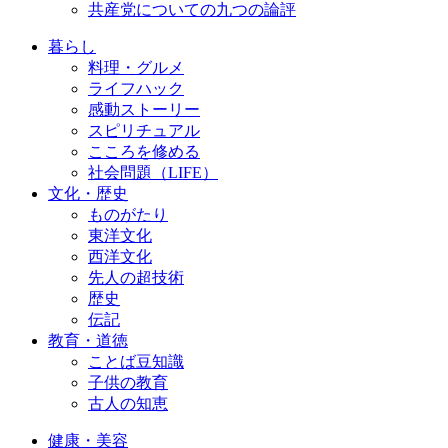
共産党についての九つの論評
暮らし
料理・グルメ
ライフハック
感動ストーリー
スピリチュアル
こころを修める
社会問題（LIFE）
文化・歴史
ものがたり
東洋文化
西洋文化
先人の超技術
歴史
伝記
教育・道徳
ことば豆知識
子供の教育
古人の知恵
健康・美容