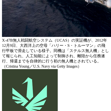
X-47B無人戦闘航空システム（UCAS）の実証機が、2012年
12月9日、大西洋上の空母「ハリー・S・トルーマン」の飛
行甲板で滑走している様子。同機は「ステルス無人機」とし
て報じられ、人工知能によって制御され、離陸から任務遂
行、帰還までを自律的に行う初の無人機とされている。
（Cristina Young／U.S. Navy via Getty Images）