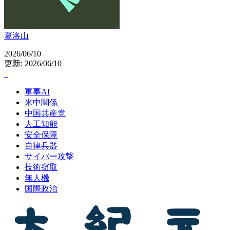
夏洛山
2026/06/10
更新: 2026/06/10
軍事AI
米中関係
中国共産党
人工知能
安全保障
自律兵器
サイバー攻撃
技術窃取
無人機
国際政治