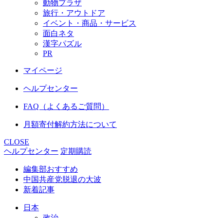
動物プラザ
旅行・アウトドア
イベント・商品・サービス
面白ネタ
漢字パズル
PR
マイページ
ヘルプセンター
FAQ（よくあるご質問）
月額寄付解約方法について
CLOSE
ヘルプセンター
定期購読
編集部おすすめ
中国共産党脱退の大波
新着記事
日本
政治