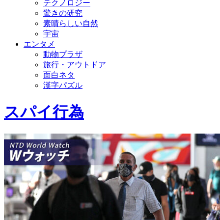
テクノロジー
驚きの研究
素晴らしい自然
宇宙
エンタメ
動物プラザ
旅行・アウトドア
面白ネタ
漢字パズル
スパイ行為