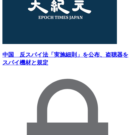
中国 反スパイ法「実施細則」を公布、盗聴器を
スパイ機材と規定