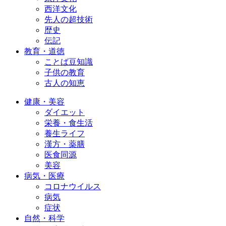
西洋文化
先人の超技術
歴史
伝記
教育・道徳
ことば豆知識
子供の教育
古人の知恵
健康・美容
ダイエット
栄養・食生活
養生ライフ
漢方・薬膳
医食同源
美容
病気・医療
コロナウイルス
病気
症状
自然・科学