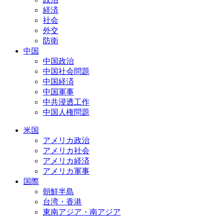
経済
社会
外交
防衛
中国
中国政治
中国社会問題
中国経済
中国軍事
中共浸透工作
中国人権問題
米国
アメリカ政治
アメリカ社会
アメリカ経済
アメリカ軍事
国際
朝鮮半島
台湾・香港
東南アジア・南アジア