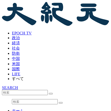
EPOCH TV
政治
経済
社会
防衛
中国
米国
国際
LIFE
すべて
SEARCH
ホーム