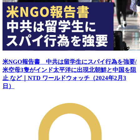
米NGO報告書 中共は留学生にスパイ行為を強要/
米空母3隻がインド太平洋に出現北朝鮮と中国を阻
止 など｜NTD ワールドウォッチ（2024年2月3
日）