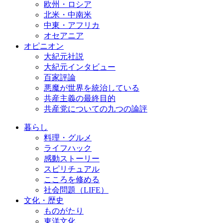
欧州・ロシア
北米・中南米
中東・アフリカ
オセアニア
オピニオン
大紀元社説
大紀元インタビュー
百家評論
悪魔が世界を統治している
共産主義の最終目的
共産党についての九つの論評
暮らし
料理・グルメ
ライフハック
感動ストーリー
スピリチュアル
こころを修める
社会問題（LIFE）
文化・歴史
ものがたり
東洋文化