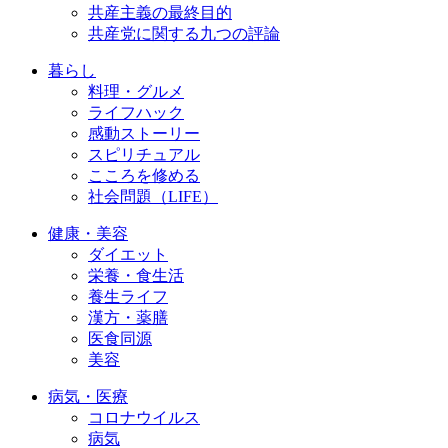
共産主義の最終目的
共産党に関する九つの評論
暮らし
料理・グルメ
ライフハック
感動ストーリー
スピリチュアル
こころを修める
社会問題（LIFE）
健康・美容
ダイエット
栄養・食生活
養生ライフ
漢方・薬膳
医食同源
美容
病気・医療
コロナウイルス
病気