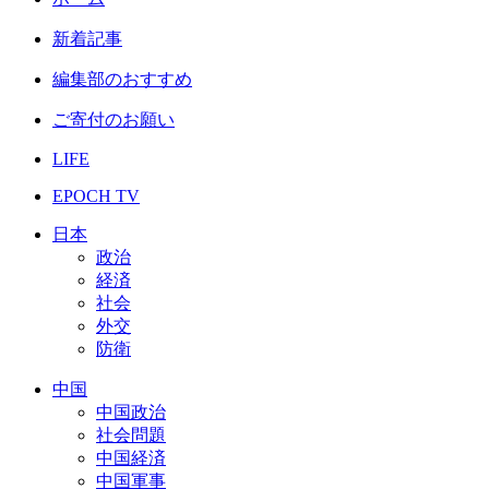
新着記事
編集部のおすすめ
ご寄付のお願い
LIFE
EPOCH TV
日本
政治
経済
社会
外交
防衛
中国
中国政治
社会問題
中国経済
中国軍事