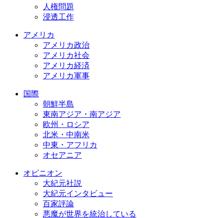
人権問題
浸透工作
アメリカ
アメリカ政治
アメリカ社会
アメリカ経済
アメリカ軍事
国際
朝鮮半島
東南アジア・南アジア
欧州・ロシア
北米・中南米
中東・アフリカ
オセアニア
オピニオン
大紀元社説
大紀元インタビュー
百家評論
悪魔が世界を統治している