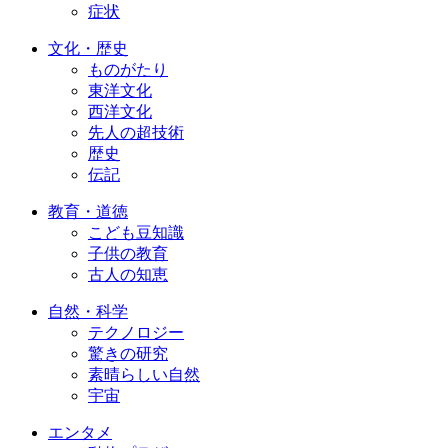
症状
文化・歴史
ものがたり
東洋文化
西洋文化
先人の超技術
歴史
伝記
教育・道徳
こども豆知識
子供の教育
古人の知恵
自然・科学
テクノロジー
驚きの研究
素晴らしい自然
宇宙
エンタメ