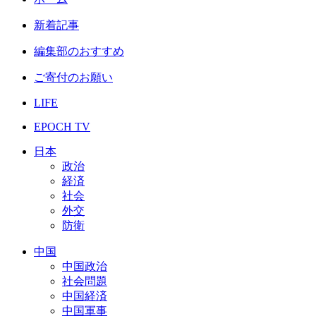
新着記事
編集部のおすすめ
ご寄付のお願い
LIFE
EPOCH TV
日本
政治
経済
社会
外交
防衛
中国
中国政治
社会問題
中国経済
中国軍事