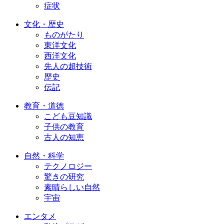
症状
文化・歴史
ものがたり
東洋文化
西洋文化
先人の超技術
歴史
伝記
教育・道徳
こども豆知識
子供の教育
古人の知恵
自然・科学
テクノロジー
驚きの研究
素晴らしい自然
宇宙
エンタメ