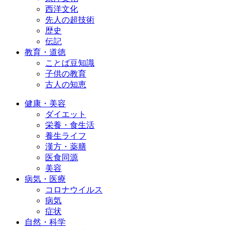
西洋文化
先人の超技術
歴史
伝記
教育・道徳
ことば豆知識
子供の教育
古人の知恵
健康・美容
ダイエット
栄養・食生活
養生ライフ
漢方・薬膳
医食同源
美容
病気・医療
コロナウイルス
病気
症状
自然・科学