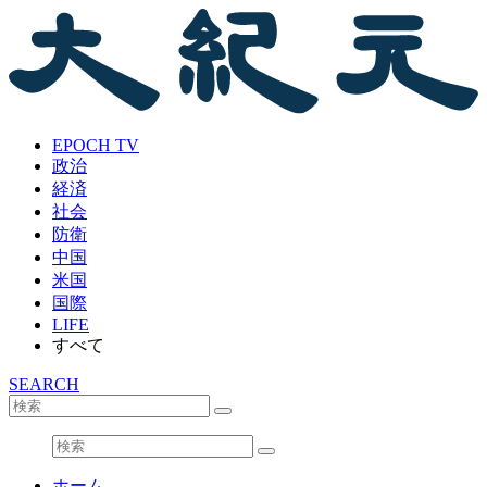
EPOCH TV
政治
経済
社会
防衛
中国
米国
国際
LIFE
すべて
SEARCH
ホーム