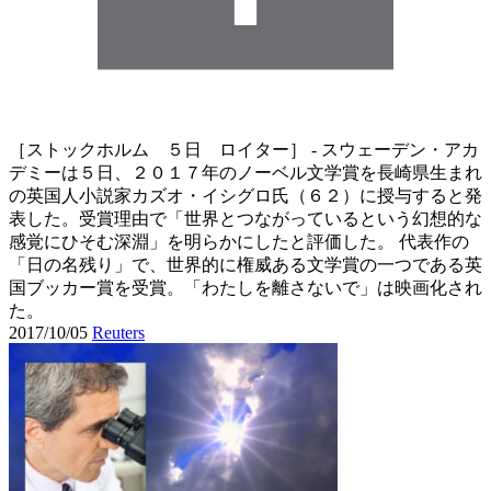
［ストックホルム ５日 ロイター］ - スウェーデン・アカ
デミーは５日、２０１７年のノーベル文学賞を長崎県生まれ
の英国人小説家カズオ・イシグロ氏（６２）に授与すると発
表した。受賞理由で「世界とつながっているという幻想的な
感覚にひそむ深淵」を明らかにしたと評価した。 代表作の
「日の名残り」で、世界的に権威ある文学賞の一つである英
国ブッカー賞を受賞。「わたしを離さないで」は映画化され
た。
2017/10/05
Reuters