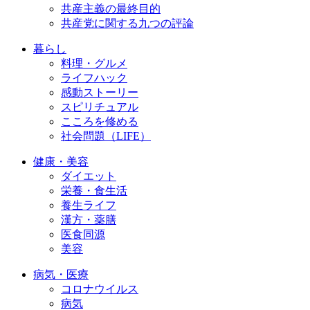
共産主義の最終目的
共産党に関する九つの評論
暮らし
料理・グルメ
ライフハック
感動ストーリー
スピリチュアル
こころを修める
社会問題（LIFE）
健康・美容
ダイエット
栄養・食生活
養生ライフ
漢方・薬膳
医食同源
美容
病気・医療
コロナウイルス
病気