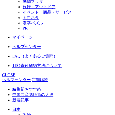
動物プラザ
旅行・アウトドア
イベント・商品・サービス
面白ネタ
漢字パズル
PR
マイページ
ヘルプセンター
FAQ（よくあるご質問）
月額寄付解約方法について
CLOSE
ヘルプセンター
定期購読
編集部おすすめ
中国共産党脱退の大波
新着記事
日本
政治