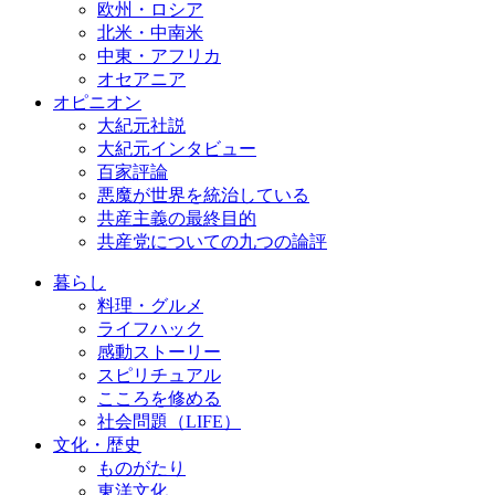
欧州・ロシア
北米・中南米
中東・アフリカ
オセアニア
オピニオン
大紀元社説
大紀元インタビュー
百家評論
悪魔が世界を統治している
共産主義の最終目的
共産党についての九つの論評
暮らし
料理・グルメ
ライフハック
感動ストーリー
スピリチュアル
こころを修める
社会問題（LIFE）
文化・歴史
ものがたり
東洋文化