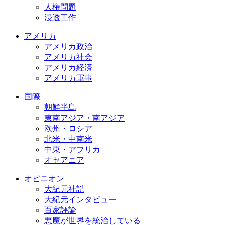
人権問題
浸透工作
アメリカ
アメリカ政治
アメリカ社会
アメリカ経済
アメリカ軍事
国際
朝鮮半島
東南アジア・南アジア
欧州・ロシア
北米・中南米
中東・アフリカ
オセアニア
オピニオン
大紀元社説
大紀元インタビュー
百家評論
悪魔が世界を統治している