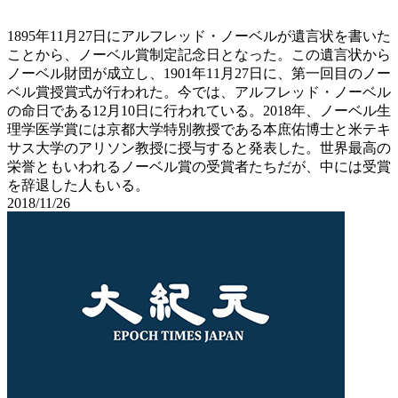
1895年11月27日にアルフレッド・ノーベルが遺言状を書いた
ことから、ノーベル賞制定記念日となった。この遺言状から
ノーベル財団が成立し、1901年11月27日に、第一回目のノー
ベル賞授賞式が行われた。今では、アルフレッド・ノーベル
の命日である12月10日に行われている。2018年、ノーベル生
理学医学賞には京都大学特別教授である本庶佑博士と米テキ
サス大学のアリソン教授に授与すると発表した。世界最高の
栄誉ともいわれるノーベル賞の受賞者たちだが、中には受賞
を辞退した人もいる。
2018/11/26