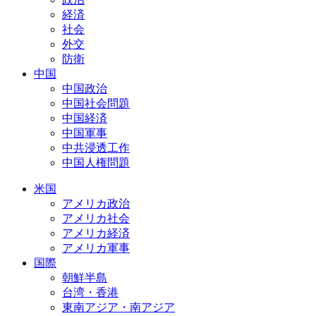
経済
社会
外交
防衛
中国
中国政治
中国社会問題
中国経済
中国軍事
中共浸透工作
中国人権問題
米国
アメリカ政治
アメリカ社会
アメリカ経済
アメリカ軍事
国際
朝鮮半島
台湾・香港
東南アジア・南アジア