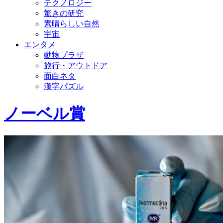
テクノロジー
驚きの研究
素晴らしい自然
宇宙
エンタメ
動物プラザ
旅行・アウトドア
面白ネタ
漢字パズル
ノーベル賞