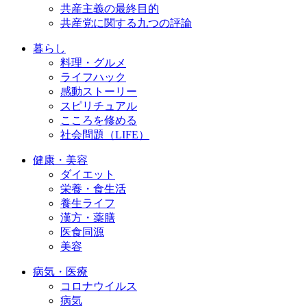
共産主義の最終目的
共産党に関する九つの評論
暮らし
料理・グルメ
ライフハック
感動ストーリー
スピリチュアル
こころを修める
社会問題（LIFE）
健康・美容
ダイエット
栄養・食生活
養生ライフ
漢方・薬膳
医食同源
美容
病気・医療
コロナウイルス
病気