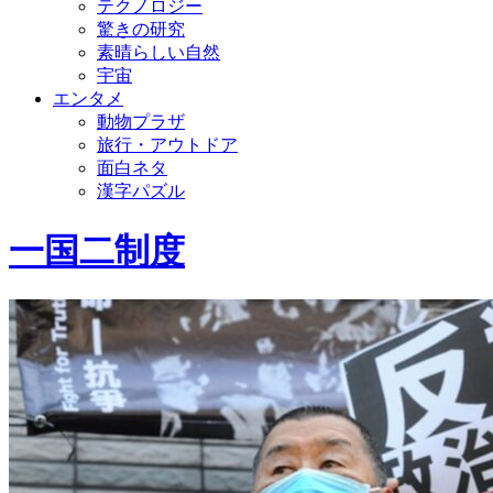
テクノロジー
驚きの研究
素晴らしい自然
宇宙
エンタメ
動物プラザ
旅行・アウトドア
面白ネタ
漢字パズル
一国二制度