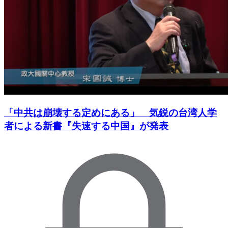
「中共は崩壊する定めにある」 気鋭の台湾人学
者による新書『失速する中国』が発表