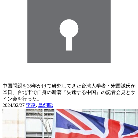
中国問題を35年かけて研究してきた台湾人学者・宋国誠氏が
25日、台北市で自身の新著『失速する中国』の記者会見とサ
イン会を行った。
2024/02/27
李凌
,
鳥飼聡