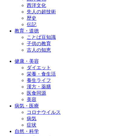
西洋文化
先人の超技術
歴史
伝記
教育・道徳
ことば豆知識
子供の教育
古人の知恵
健康・美容
ダイエット
栄養・食生活
養生ライフ
漢方・薬膳
医食同源
美容
病気・医療
コロナウイルス
病気
症状
自然・科学