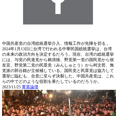
中国共産党の台湾総統選挙介入、情報工作が先陣を切る 。
2024年1月13日に台湾で行われる中華民国総統選挙は、台湾
の未来の政治方向を決定するだろう。現在、台湾の総統選挙
には、与党の民進党から賴清德、野党第一党の国民党から侯
友宜、野党第二党の民眾党（みんしゅとう）から柯文哲、無
党派の郭台銘が立候補している。国民党と民眾党は協力して
選挙に臨むも、合意に至らず決裂した。中国共産党は、これ
らの中でどのような役割を果たしているのだろうか。
2023/11/25
菁英論壇