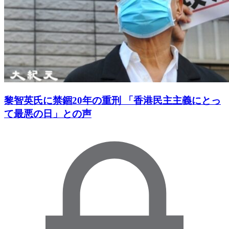
黎智英氏に禁錮20年の重刑 「香港民主主義にとっ
て最悪の日」との声