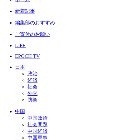
新着記事
編集部のおすすめ
ご寄付のお願い
LIFE
EPOCH TV
日本
政治
経済
社会
外交
防衛
中国
中国政治
社会問題
中国経済
中国軍事