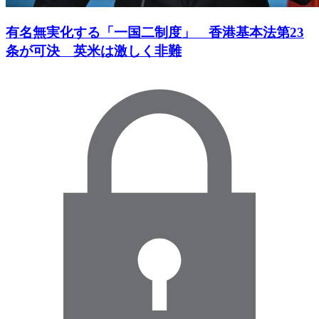
有名無実化する「一国二制度」 香港基本法第23
条が可決 英米は激しく非難