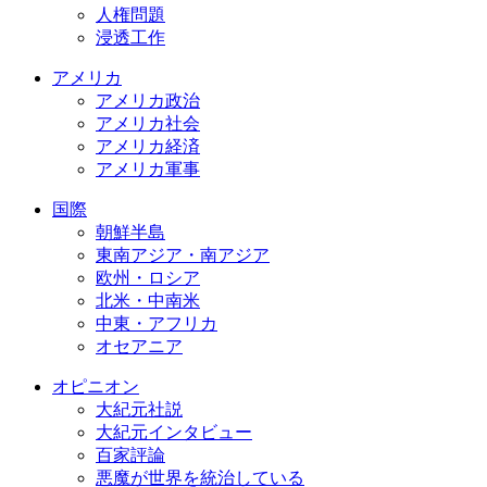
人権問題
浸透工作
アメリカ
アメリカ政治
アメリカ社会
アメリカ経済
アメリカ軍事
国際
朝鮮半島
東南アジア・南アジア
欧州・ロシア
北米・中南米
中東・アフリカ
オセアニア
オピニオン
大紀元社説
大紀元インタビュー
百家評論
悪魔が世界を統治している