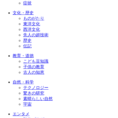
症状
文化・歴史
ものがたり
東洋文化
西洋文化
先人の超技術
歴史
伝記
教育・道徳
こども豆知識
子供の教育
古人の知恵
自然・科学
テクノロジー
驚きの研究
素晴らしい自然
宇宙
エンタメ