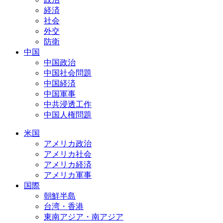
経済
社会
外交
防衛
中国
中国政治
中国社会問題
中国経済
中国軍事
中共浸透工作
中国人権問題
米国
アメリカ政治
アメリカ社会
アメリカ経済
アメリカ軍事
国際
朝鮮半島
台湾・香港
東南アジア・南アジア