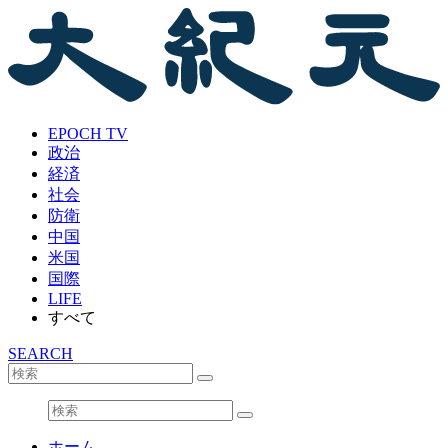
EPOCH TV
政治
経済
社会
防衛
中国
米国
国際
LIFE
すべて
SEARCH
ホーム