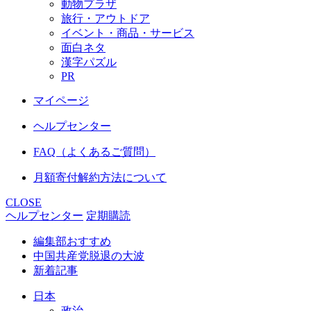
動物プラザ
旅行・アウトドア
イベント・商品・サービス
面白ネタ
漢字パズル
PR
マイページ
ヘルプセンター
FAQ（よくあるご質問）
月額寄付解約方法について
CLOSE
ヘルプセンター
定期購読
編集部おすすめ
中国共産党脱退の大波
新着記事
日本
政治