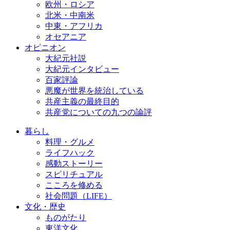
欧州・ロシア
北米・中南米
中東・アフリカ
オセアニア
オピニオン
大紀元社説
大紀元インタビュー
百家評論
悪魔が世界を統治している
共産主義の最終目的
共産党についての九つの論評
暮らし
料理・グルメ
ライフハック
感動ストーリー
スピリチュアル
こころを修める
社会問題（LIFE）
文化・歴史
ものがたり
東洋文化