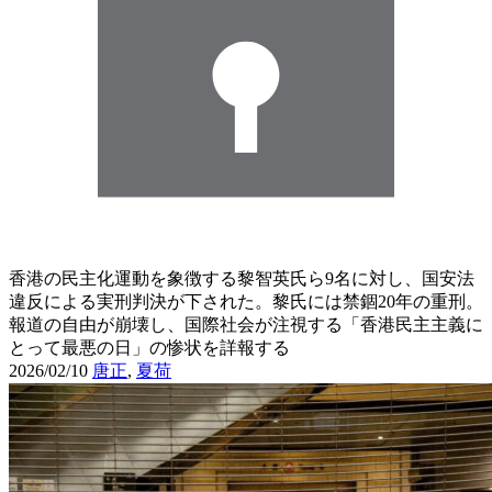
香港の民主化運動を象徴する黎智英氏ら9名に対し、国安法
違反による実刑判決が下された。黎氏には禁錮20年の重刑。
報道の自由が崩壊し、国際社会が注視する「香港民主主義に
とって最悪の日」の惨状を詳報する
2026/02/10
唐正
,
夏荷