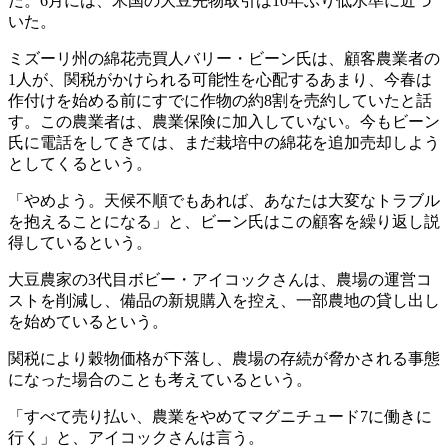
だ。6月には、米国の大豆先物取引は10年ぶり低水準に近づ
いた。
ミズーリ州の綿花売買人バリー・ビーン氏は、顧客農業者の
1人が、関税がかけられる可能性を心配するあまり、今春は
作付けを始める前にすでに作物の約8割を売約していたと話
す。この農業者は、農業保険に加入していない。今もビーン
氏に電話をしてきては、まだ栽培中の綿花を追加売却しよう
としてくるという。
「やめよう。天候不順でもあれば、あなたは大変なトラブル
を抱えることになる」と、ビーン氏はこの顧客を繰り返し説
得しているという。
大豆農家の3代目ボビー・アイコックさんは、農場の運営コ
ストを削減し、備品の新規購入を控え、一部農地の貸し出し
を始めているという。
関税により穀物価格が下落し、農場の存続が脅かされる事態
になった場合のことも考えているという。
「すべて売り払い、農業をやめてマグニチュード7に働きに
行く」と、アイコックさんは言う。