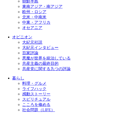
朝鮮半島
東南アジア・南アジア
欧州・ロシア
北米・中南米
中東・アフリカ
オセアニア
オピニオン
大紀元社説
大紀元インタビュー
百家評論
悪魔が世界を統治している
共産主義の最終目的
共産党に関する九つの評論
暮らし
料理・グルメ
ライフハック
感動ストーリー
スピリチュアル
こころを修める
社会問題（LIFE）