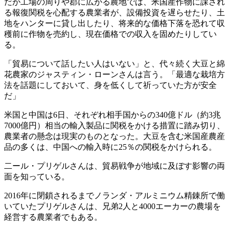
だが工場の周りや郡に広がる農地では、米国産作物に課され
る報復関税を心配する農業者が、設備投資を遅らせたり、土
地をハンターに貸し出したり、将来的な価格下落を恐れて収
穫前に作物を売約し、現在価格での収入を固めたりしてい
る。
「貿易について話したい人はいない」と、代々続く大豆と綿
花農家のジャスティン・ローンさんは言う。「最適な栽培方
法を話題にしておいて、身を低くして祈っていた方が安全
だ」
米国と中国は6日、それぞれ相手国からの340億ドル（約3兆
7000億円）相当の輸入製品に関税をかける措置に踏み切り、
農業者の懸念は現実のものとなった。大豆を含む米国産農産
品の多くは、中国への輸入時に25％の関税をかけられる。
二ール・プリゲルさんは、貿易戦争が地域に及ぼす影響の両
面を知っている。
2016年に閉鎖されるまでノランダ・アルミニウム精錬所で働
いていたプリゲルさんは、兄弟2人と4000エーカーの農場を
経営する農業者でもある。