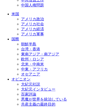
中共浸透工作
中国人権問題
米国
アメリカ政治
アメリカ社会
アメリカ経済
アメリカ軍事
国際
朝鮮半島
台湾・香港
東南アジア・南アジア
欧州・ロシア
北米・中南米
中東・アフリカ
オセアニア
オピニオン
大紀元社説
大紀元インタビュー
百家評論
悪魔が世界を統治している
共産主義の最終目的