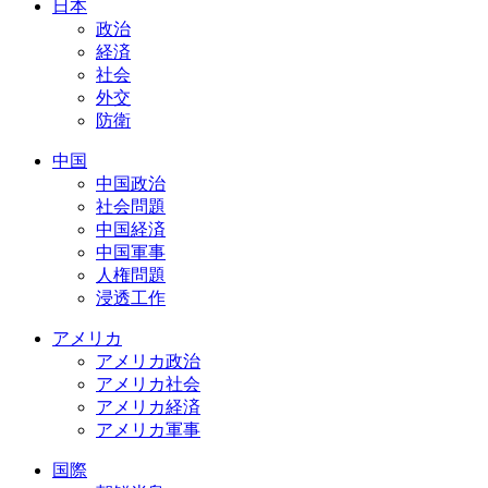
日本
政治
経済
社会
外交
防衛
中国
中国政治
社会問題
中国経済
中国軍事
人権問題
浸透工作
アメリカ
アメリカ政治
アメリカ社会
アメリカ経済
アメリカ軍事
国際