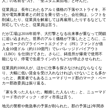
人」の名前をつけ、「聖ユダ工業団地」と呼んだ。
従業員は、長年にわたるアルミ価格の下落やストライキ、不
況や電気事業者との対立を乗り切った。会社側は、シフトを
削減したり、従業員を解雇しては再雇用したりするなどして
対応していたと、従業員は言う。
だが工場は2016年前半、大打撃となる出来事が重なって閉鎖
に追い込まれた。世界のアルミ価格が下落したところに、ニ
ューヨークのプライベートエクイティ（PE）ファンドが借
入金10億ドル（約1110億円）でレバレッジドバイアウト
（LBO）を仕掛けてきた。さらに、鋳造所が爆発で使用不
能になり、停電で生産ラインのうち2つが停止させられた。
従業員約1000人が、ほかに仕事を探さなければならなくな
り、大幅に低い賃金を受け入れなければいけないことも多か
ったと、農業者でもあるニューマドリード郡のマーク・ベー
カー郡政委員は振り返る。
「家を失った人もいた。離婚した人もいた」と、ニューマド
リード市のディック・ボディ市長は言う。
地元の警察や救急車の予算が削られた。郡の予算は2年間赤