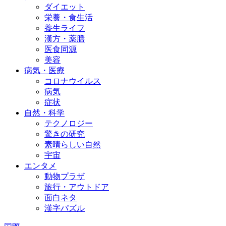
ダイエット
栄養・食生活
養生ライフ
漢方・薬膳
医食同源
美容
病気・医療
コロナウイルス
病気
症状
自然・科学
テクノロジー
驚きの研究
素晴らしい自然
宇宙
エンタメ
動物プラザ
旅行・アウトドア
面白ネタ
漢字パズル