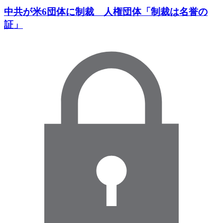
中共が米6団体に制裁 人権団体「制裁は名誉の
証」