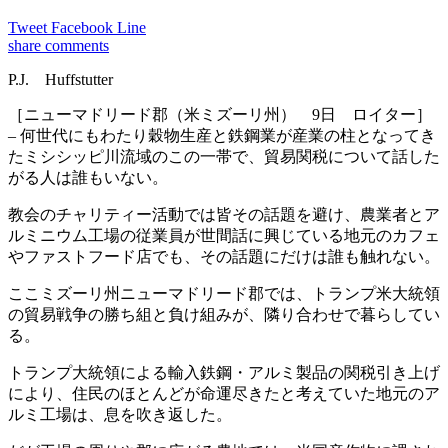
Tweet
Facebook
Line
share
comments
P.J. Huffstutter
［ニューマドリード郡（米ミズーリ州） 9日 ロイター］
– 何世代にもわたり穀物生産と鉄鋼業が産業の柱となってき
たミシシッピ川流域のこの一帯で、貿易関税について話した
がる人は誰もいない。
教会のチャリティー活動では皆その話題を避け、農業者とア
ルミニウム工場の従業員が世間話に興じている地元のカフェ
やファストフード店でも、その話題にだけは誰も触れない。
ここミズーリ州ニューマドリード郡では、トランプ米大統領
の貿易戦争の勝ち組と負け組みが、隣り合わせで暮らしてい
る。
トランプ大統領による輸入鉄鋼・アルミ製品の関税引き上げ
により、住民のほとんどが命運尽きたと考えていた地元のア
ルミ工場は、息を吹き返した。