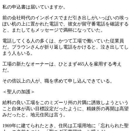
私の申込書は届いていますか。
前の会社時代のインボイスでまだ引き出しがいっぱいの埃っ
ぽい机の上に置かれた電話で、彼女が留守番電話を確認する
と、またしてもメッセージで満杯になっていた。
電話してくる人の多くは、かつて工場で働いていた従業員
だ。ブラウンさんが折り返し電話をかけると、泣き出してし
まう人もいる。
工場の新たなオーナーは、ひとまず465人を雇用する考え
だ。
その倍以上の人が、職を求めて申し込んできている。
＜聖人の加護＞
給料の良い工場をこのミズーリ州の片隅に誘致しようという
こと自体が高い目標設定だったように、精錬所の再開は高望
みだったと、地元住民は言う。
1969年に建てられたとき、住民は工場用地に「忘れられた聖