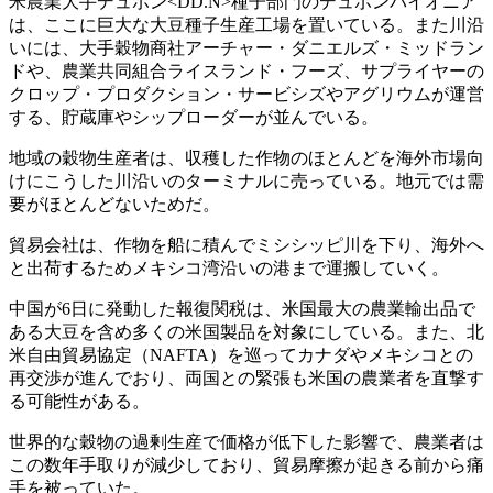
米農業大手デュポン<DD.N>種子部門のデュポンパイオニア
は、ここに巨大な大豆種子生産工場を置いている。また川沿
いには、大手穀物商社アーチャー・ダニエルズ・ミッドラン
ドや、農業共同組合ライスランド・フーズ、サプライヤーの
クロップ・プロダクション・サービシズやアグリウムが運営
する、貯蔵庫やシップローダーが並んでいる。
地域の穀物生産者は、収穫した作物のほとんどを海外市場向
けにこうした川沿いのターミナルに売っている。地元では需
要がほとんどないためだ。
貿易会社は、作物を船に積んでミシシッピ川を下り、海外へ
と出荷するためメキシコ湾沿いの港まで運搬していく。
中国が6日に発動した報復関税は、米国最大の農業輸出品で
ある大豆を含め多くの米国製品を対象にしている。また、北
米自由貿易協定（NAFTA）を巡ってカナダやメキシコとの
再交渉が進んでおり、両国との緊張も米国の農業者を直撃す
る可能性がある。
世界的な穀物の過剰生産で価格が低下した影響で、農業者は
この数年手取りが減少しており、貿易摩擦が起きる前から痛
手を被っていた。