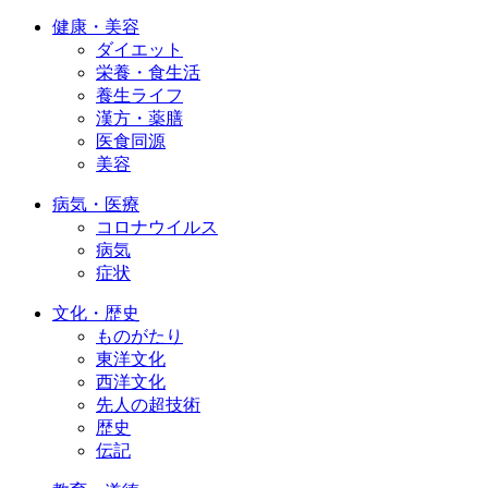
健康・美容
ダイエット
栄養・食生活
養生ライフ
漢方・薬膳
医食同源
美容
病気・医療
コロナウイルス
病気
症状
文化・歴史
ものがたり
東洋文化
西洋文化
先人の超技術
歴史
伝記