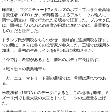
たときだった」と、ラッシュ氏は振り返る。
昨年6月、マグニチュード7メタルズのボブ・プルサク最高経
営責任者（CEO）が、米商務省によるアルミニウム輸入に
関する調査の一環で行われた公聴会で証言した。プルサク氏
は、関税は「われわれの事業が円滑に進むために、最重要な
もの」だと証言した。
トランプ氏が関税をちらつかせ、最終的に追加関税を課すま
での間に、さらに多くの投資家が参入した。工場では採用を
加速し、最初の生産ラインを6月14日に稼動させた。
「今では、希望がある」と、前出のボディ市長は話す。
＜戦々恐々の農業地帯＞
一方、ニューマドリード郡の農場では、希望は薄れつつあ
る。
米農務省（USDA）のデータによると、この地域は昨年、ミ
ズーリ州でも最大級の大豆とトウモロコシの生産量を上げ
た。