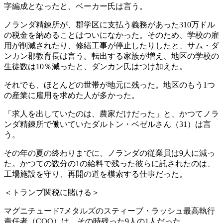
字編成となったと、ベーカー氏は言う。
ノランダ精錬所が、郡学区に支払う義務があった310万ドル
の税金を納めることはついになかった。そのため、学校の雇
用が削減されたり、修繕工事が停止したりしたと、サム・ダ
ンカン郡教育長は言う。転出する家族が増え、地区の学校の
生徒数は10％減ったと、ダンカン氏はつけ加えた。
それでも、ほとんどの世帯が地元に残った。地区のもう1つ
の産業に雇用を求めた人が多かった。
「求人を出していたのは、農家だけだった」と、かつてノラ
ンダ精錬所で働いていたダルトン・ベゼルさん（31）は言
う。
その年の夏の終わりまでに、ノランダの従業員は9人に減っ
た。かつての数分の1の給料で残った彼らに託されたのは、
工場施設を守り、再開の道を模索する仕事だった。
＜トランプ関税に賭ける＞
マグニチュード7メタルズのスティーブ・ラッシュ最高執行
責任者（COO）は、その時残った9人の1人だった。