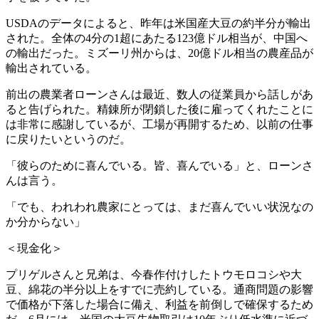
USDAのデータによると、昨年は米国産大豆の約半分が輸出
された。全体の4分の1超にあたる123億ドル相当が、中国へ
の輸出だった。ミズーリ州からは、20億ドル相当の農産品が
輸出されている。
前出の農業者ローンさんは最近、数人の従業員から話しがあ
ると告げられた。精錬所が閉鎖した後に雇ってくれたことに
は非常に感謝しているが、工場が再開するため、以前の仕事
に戻りたいというのだ。
「彼らのために喜んでいる。皆、喜んでいる」と、ローンさ
んは言う。
「でも、われわれ農家にとっては、まだ喜んでいい状況なの
か分からない」
＜現金化＞
プリゲルさんと兄弟は、今春作付けしたトウモロコシや大
豆、綿花の半分以上をすでに売約している。通商問題の影響
で価格が下落した場合に備え、利益を前倒しで確保するため