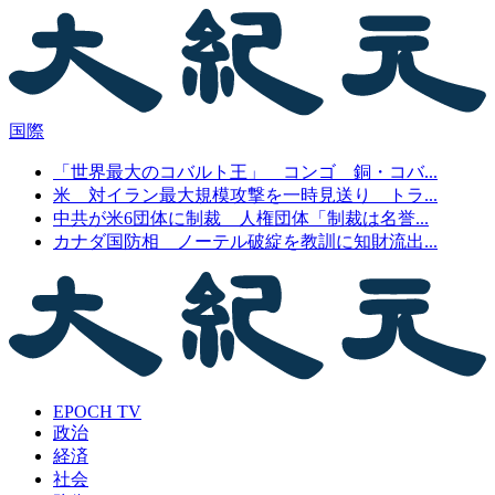
国際
「世界最大のコバルト王」 コンゴ 銅・コバ...
米 対イラン最大規模攻撃を一時見送り トラ...
中共が米6団体に制裁 人権団体「制裁は名誉...
カナダ国防相 ノーテル破綻を教訓に知財流出...
EPOCH TV
政治
経済
社会