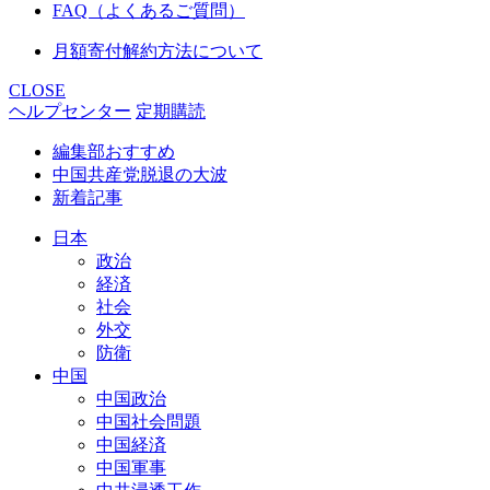
FAQ（よくあるご質問）
月額寄付解約方法について
CLOSE
ヘルプセンター
定期購読
編集部おすすめ
中国共産党脱退の大波
新着記事
日本
政治
経済
社会
外交
防衛
中国
中国政治
中国社会問題
中国経済
中国軍事