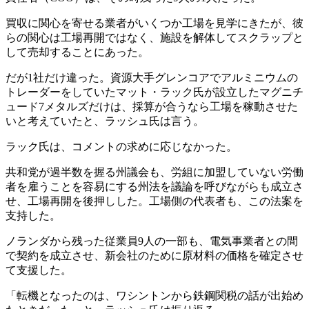
買収に関心を寄せる業者がいくつか工場を見学にきたが、彼
らの関心は工場再開ではなく、施設を解体してスクラップと
して売却することにあった。
だが1社だけ違った。資源大手グレンコアでアルミニウムの
トレーダーをしていたマット・ラック氏が設立したマグニチ
ュード7メタルズだけは、採算が合うなら工場を稼動させた
いと考えていたと、ラッシュ氏は言う。
ラック氏は、コメントの求めに応じなかった。
共和党が過半数を握る州議会も、労組に加盟していない労働
者を雇うことを容易にする州法を議論を呼びながらも成立さ
せ、工場再開を後押しした。工場側の代表者も、この法案を
支持した。
ノランダから残った従業員9人の一部も、電気事業者との間
で契約を成立させ、新会社のために原材料の価格を確定させ
て支援した。
「転機となったのは、ワシントンから鉄鋼関税の話が出始め