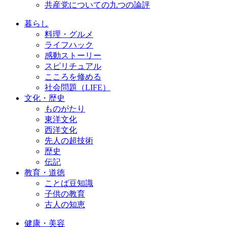
共産党についての九つの論評
暮らし
料理・グルメ
ライフハック
感動ストーリー
スピリチュアル
こころを修める
社会問題（LIFE）
文化・歴史
ものがたり
東洋文化
西洋文化
先人の超技術
歴史
伝記
教育・道徳
ことば豆知識
子供の教育
古人の知恵
健康・美容