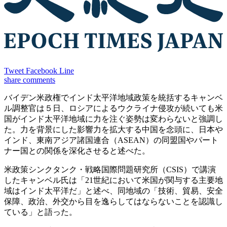
Tweet
Facebook
Line
share
comments
バイデン米政権でインド太平洋地域政策を統括するキャンベ
ル調整官は５日、ロシアによるウクライナ侵攻が続いても米
国がインド太平洋地域に力を注ぐ姿勢は変わらないと強調し
た。力を背景にした影響力を拡大する中国を念頭に、日本や
インド、東南アジア諸国連合（ASEAN）の同盟国やパート
ナー国との関係を深化させると述べた。
米政策シンクタンク・戦略国際問題研究所（CSIS）で講演
したキャンベル氏は「21世紀において米国が関与する主要地
域はインド太平洋だ」と述べ、同地域の「技術、貿易、安全
保障、政治、外交から目を逸らしてはならないことを認識し
ている」と語った。