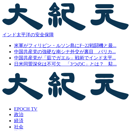
インド太平洋の安全保障
米軍がフィリピン・ルソン島にF−22戦闘機と最...
中国共産党の強硬な南シナ外交が裏目 バリカ...
中国共産党が「茹でガエル」戦術でインド太平...
日米同盟深化は不可欠 「3つのC」とは？ 駐...
EPOCH TV
政治
経済
社会