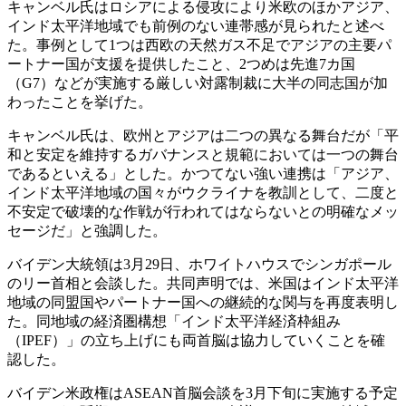
キャンベル氏はロシアによる侵攻により米欧のほかアジア、
インド太平洋地域でも前例のない連帯感が見られたと述べ
た。事例として1つは西欧の天然ガス不足でアジアの主要パ
ートナー国が支援を提供したこと、2つめは先進7カ国
（G7）などが実施する厳しい対露制裁に大半の同志国が加
わったことを挙げた。
キャンベル氏は、欧州とアジアは二つの異なる舞台だが「平
和と安定を維持するガバナンスと規範においては一つの舞台
であるといえる」とした。かつてない強い連携は「アジア、
インド太平洋地域の国々がウクライナを教訓として、二度と
不安定で破壊的な作戦が行われてはならないとの明確なメッ
セージだ」と強調した。
バイデン大統領は3月29日、ホワイトハウスでシンガポール
のリー首相と会談した。共同声明では、米国はインド太平洋
地域の同盟国やパートナー国への継続的な関与を再度表明し
た。同地域の経済圏構想「インド太平洋経済枠組み
（IPEF）」の立ち上げにも両首脳は協力していくことを確
認した。
バイデン米政権はASEAN首脳会談を3月下旬に実施する予定