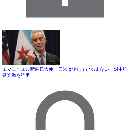
エマニュエル新駐日大使「日米は決してひるまない」対中強
硬姿勢を強調