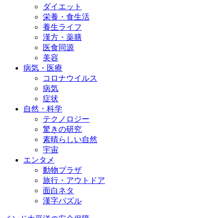
ダイエット
栄養・食生活
養生ライフ
漢方・薬膳
医食同源
美容
病気・医療
コロナウイルス
病気
症状
自然・科学
テクノロジー
驚きの研究
素晴らしい自然
宇宙
エンタメ
動物プラザ
旅行・アウトドア
面白ネタ
漢字パズル