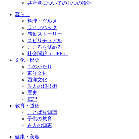
共産党についての九つの論評
暮らし
料理・グルメ
ライフハック
感動ストーリー
スピリチュアル
こころを修める
社会問題（LIFE）
文化・歴史
ものがたり
東洋文化
西洋文化
先人の超技術
歴史
伝記
教育・道徳
ことば豆知識
子供の教育
古人の知恵
健康・美容