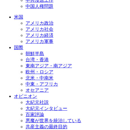
中共浸透工作
中国人権問題
米国
アメリカ政治
アメリカ社会
アメリカ経済
アメリカ軍事
国際
朝鮮半島
台湾・香港
東南アジア・南アジア
欧州・ロシア
北米・中南米
中東・アフリカ
オセアニア
オピニオン
大紀元社説
大紀元インタビュー
百家評論
悪魔が世界を統治している
共産主義の最終目的