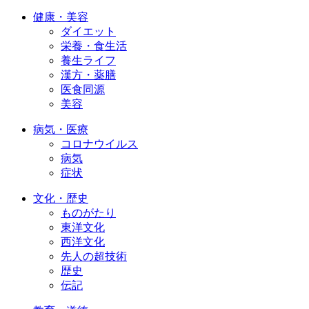
健康・美容
ダイエット
栄養・食生活
養生ライフ
漢方・薬膳
医食同源
美容
病気・医療
コロナウイルス
病気
症状
文化・歴史
ものがたり
東洋文化
西洋文化
先人の超技術
歴史
伝記