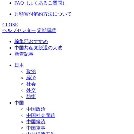
FAQ（よくあるご質問）
月額寄付解約方法について
CLOSE
ヘルプセンター
定期購読
編集部おすすめ
中国共産党脱退の大波
新着記事
日本
政治
経済
社会
外交
防衛
中国
中国政治
中国社会問題
中国経済
中国軍事