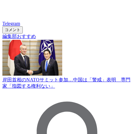
Telegram
コメント
編集部おすすめ
岸田首相のNATOサミット参加…中国は「警戒」表明 専門
家「指図する権利ない」