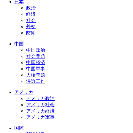
日本
政治
経済
社会
外交
防衛
中国
中国政治
社会問題
中国経済
中国軍事
人権問題
浸透工作
アメリカ
アメリカ政治
アメリカ社会
アメリカ経済
アメリカ軍事
国際