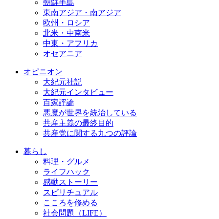
朝鮮半島
東南アジア・南アジア
欧州・ロシア
北米・中南米
中東・アフリカ
オセアニア
オピニオン
大紀元社説
大紀元インタビュー
百家評論
悪魔が世界を統治している
共産主義の最終目的
共産党に関する九つの評論
暮らし
料理・グルメ
ライフハック
感動ストーリー
スピリチュアル
こころを修める
社会問題（LIFE）