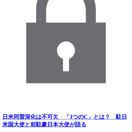
日米同盟深化は不可欠 「3つのC」とは？ 駐日
米国大使と前駐豪日本大使が語る