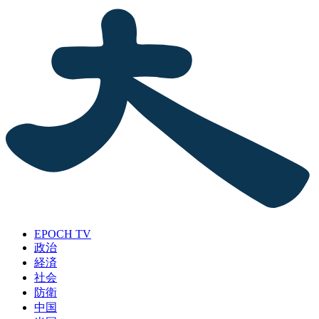
EPOCH TV
政治
経済
社会
防衛
中国