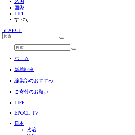
米国
国際
LIFE
すべて
SEARCH
ホーム
新着記事
編集部のおすすめ
ご寄付のお願い
LIFE
EPOCH TV
日本
政治