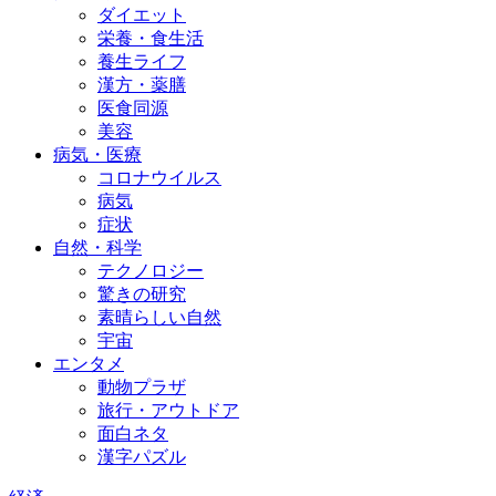
ダイエット
栄養・食生活
養生ライフ
漢方・薬膳
医食同源
美容
病気・医療
コロナウイルス
病気
症状
自然・科学
テクノロジー
驚きの研究
素晴らしい自然
宇宙
エンタメ
動物プラザ
旅行・アウトドア
面白ネタ
漢字パズル