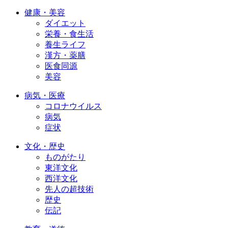
健康・美容
ダイエット
栄養・食生活
養生ライフ
漢方・薬膳
医食同源
美容
病気・医療
コロナウイルス
病気
症状
文化・歴史
ものがたり
東洋文化
西洋文化
先人の超技術
歴史
伝記