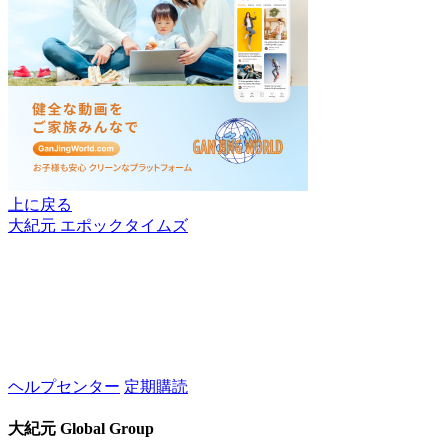
上に戻る
大紀元 エポックタイムズ
ヘルプセンター
定期購読
大紀元 Global Group