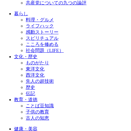
共産党についての九つの論評
暮らし
料理・グルメ
ライフハック
感動ストーリー
スピリチュアル
こころを修める
社会問題（LIFE）
文化・歴史
ものがたり
東洋文化
西洋文化
先人の超技術
歴史
伝記
教育・道徳
ことば豆知識
子供の教育
古人の知恵
健康・美容