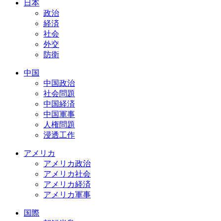
日本
政治
経済
社会
外交
防衛
中国
中国政治
社会問題
中国経済
中国軍事
人権問題
浸透工作
アメリカ
アメリカ政治
アメリカ社会
アメリカ経済
アメリカ軍事
国際