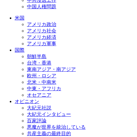
中共浸透工作
中国人権問題
米国
アメリカ政治
アメリカ社会
アメリカ経済
アメリカ軍事
国際
朝鮮半島
台湾・香港
東南アジア・南アジア
欧州・ロシア
北米・中南米
中東・アフリカ
オセアニア
オピニオン
大紀元社説
大紀元インタビュー
百家評論
悪魔が世界を統治している
共産主義の最終目的