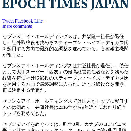
Tweet
Facebook
Line
share
comments
セブン＆アイ・ホールディングスは、井阪隆一社長が退任
し、社外取締役を務めるスティーブン・ヘイズ・デイカス氏
を起用する方向で最終的な調整を進めている。各種報道機関
が報じた。
セブン＆アイ・ホールディングスは井阪社長が退任し、後任
として大手スーパー「西友」の最高経営責任者などを務めた
経験を持つ社外取締役のスティーブン・ヘイズ・デイカス氏
を起用する方向で最終調整に入った。近く取締役会を開き、
正式決定する予定だ。
セブン＆アイ・ホールディングスで外国人がトップに就任す
るのは初めて。井阪社長は2016年から9年近くにわたり経営
トップを務めてきた。
セブン＆アイをめぐっては、昨年8月、カナダのコンビニ大
手「アリマンタシォン・クシュタール」からの約7兆円規模