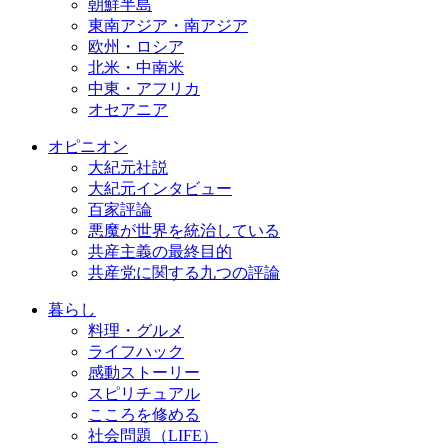
朝鮮半島
東南アジア・南アジア
欧州・ロシア
北米・中南米
中東・アフリカ
オセアニア
オピニオン
大紀元社説
大紀元インタビュー
百家評論
悪魔が世界を統治している
共産主義の最終目的
共産党に関する九つの評論
暮らし
料理・グルメ
ライフハック
感動ストーリー
スピリチュアル
こころを修める
社会問題（LIFE）