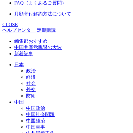
FAQ（よくあるご質問）
月額寄付解約方法について
CLOSE
ヘルプセンター
定期購読
編集部おすすめ
中国共産党脱退の大波
新着記事
日本
政治
経済
社会
外交
防衛
中国
中国政治
中国社会問題
中国経済
中国軍事