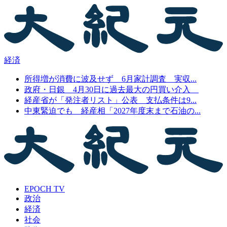
経済
所得増が消費に波及せず 6月家計調査 実収...
政府・日銀 4月30日に過去最大の円買い介入
経産省が「発注者リスト」公表 支払条件は9...
中東緊迫でも 経産相「2027年度末まで石油の...
EPOCH TV
政治
経済
社会