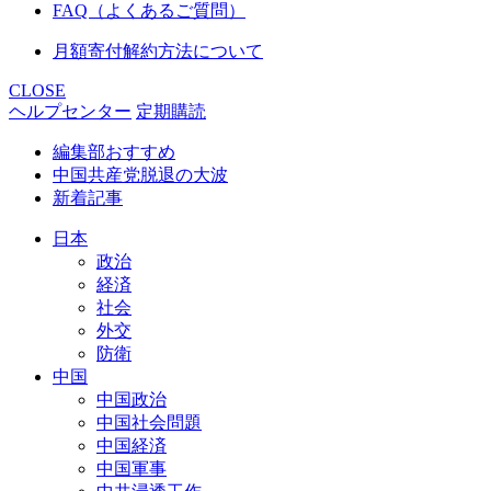
FAQ（よくあるご質問）
月額寄付解約方法について
CLOSE
ヘルプセンター
定期購読
編集部おすすめ
中国共産党脱退の大波
新着記事
日本
政治
経済
社会
外交
防衛
中国
中国政治
中国社会問題
中国経済
中国軍事