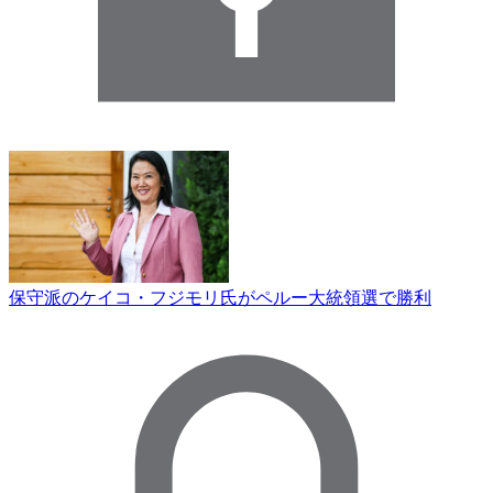
保守派のケイコ・フジモリ氏がペルー大統領選で勝利