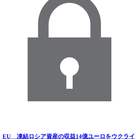
EU 凍結ロシア資産の収益14億ユーロをウクライ