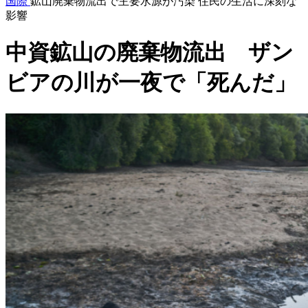
国際
鉱山廃棄物流出で主要水源が汚染 住民の生活に深刻な
影響
中資鉱山の廃棄物流出 ザン
ビアの川が一夜で「死んだ」