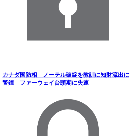
カナダ国防相 ノーテル破綻を教訓に知財流出に
警鐘 ファーウェイ台頭期に失速