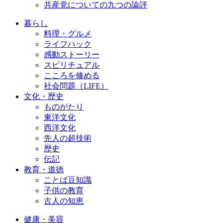
共産党についての九つの論評
暮らし
料理・グルメ
ライフハック
感動ストーリー
スピリチュアル
こころを修める
社会問題（LIFE）
文化・歴史
ものがたり
東洋文化
西洋文化
先人の超技術
歴史
伝記
教育・道徳
ことば豆知識
子供の教育
古人の知恵
健康・美容