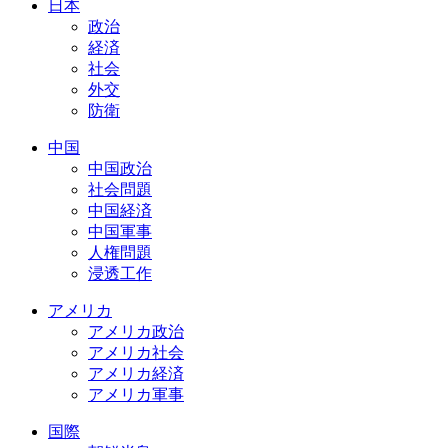
日本
政治
経済
社会
外交
防衛
中国
中国政治
社会問題
中国経済
中国軍事
人権問題
浸透工作
アメリカ
アメリカ政治
アメリカ社会
アメリカ経済
アメリカ軍事
国際