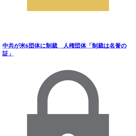
中共が米6団体に制裁 人権団体「制裁は名誉の
証」