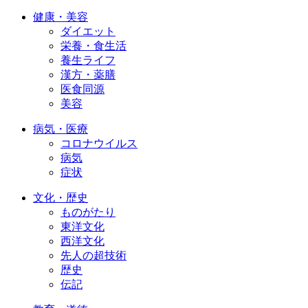
健康・美容
ダイエット
栄養・食生活
養生ライフ
漢方・薬膳
医食同源
美容
病気・医療
コロナウイルス
病気
症状
文化・歴史
ものがたり
東洋文化
西洋文化
先人の超技術
歴史
伝記