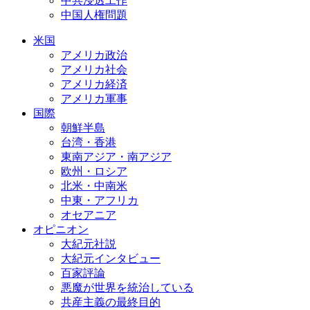
中共浸透工作
中国人権問題
米国
アメリカ政治
アメリカ社会
アメリカ経済
アメリカ軍事
国際
朝鮮半島
台湾・香港
東南アジア・南アジア
欧州・ロシア
北米・中南米
中東・アフリカ
オセアニア
オピニオン
大紀元社説
大紀元インタビュー
百家評論
悪魔が世界を統治している
共産主義の最終目的