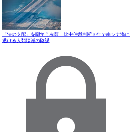
「法の支配」を嘲笑う赤龍 比中仲裁判断10年で南シナ海に
透ける人類壊滅の陰謀