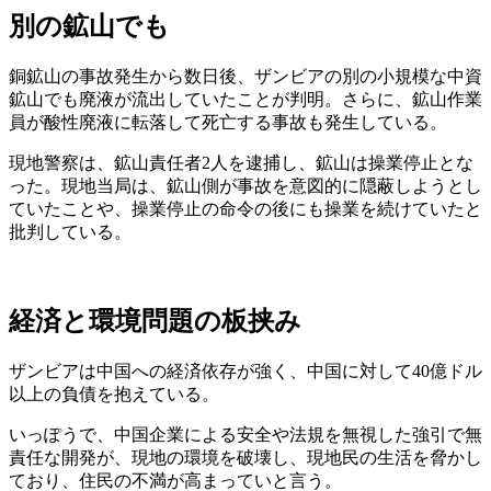
別の鉱山でも
銅鉱山の事故発生から数日後、ザンビアの別の小規模な中資
鉱山でも廃液が流出していたことが判明。さらに、鉱山作業
員が酸性廃液に転落して死亡する事故も発生している。
現地警察は、鉱山責任者2人を逮捕し、鉱山は操業停止とな
った。現地当局は、鉱山側が事故を意図的に隠蔽しようとし
ていたことや、操業停止の命令の後にも操業を続けていたと
批判している。
経済と環境問題の板挟み
ザンビアは中国への経済依存が強く、中国に対して40億ドル
以上の負債を抱えている。
いっぽうで、中国企業による安全や法規を無視した強引で無
責任な開発が、現地の環境を破壊し、現地民の生活を脅かし
ており、住民の不満が高まっていと言う。