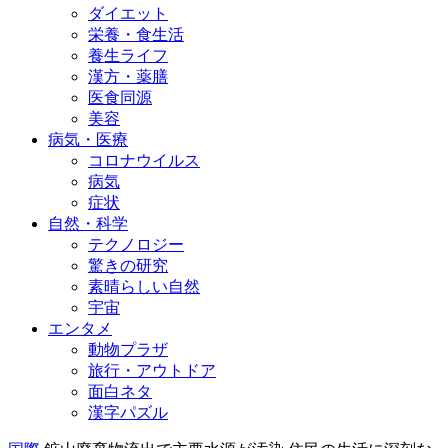
ダイエット
栄養・食生活
養生ライフ
漢方・薬膳
医食同源
美容
病気・医療
コロナウイルス
病気
症状
自然・科学
テクノロジー
驚きの研究
素晴らしい自然
宇宙
エンタメ
動物プラザ
旅行・アウトドア
面白ネタ
漢字パズル