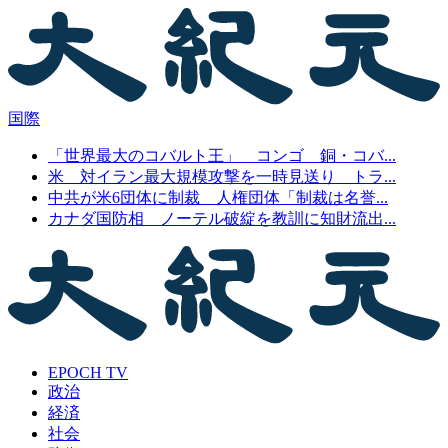
国際
「世界最大のコバルト王」 コンゴ 銅・コバ...
米 対イラン最大規模攻撃を一時見送り トラ...
中共が米6団体に制裁 人権団体「制裁は名誉...
カナダ国防相 ノーテル破綻を教訓に知財流出...
EPOCH TV
政治
経済
社会