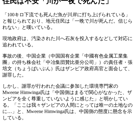
住民は不安「川が一夜で死んだ」
「100キロ下流でも死んだ魚が川岸に打ち上げられている」
と報じられており、地元住民は「一晩で川が死んだ。信じら
れない」と嘆いている。
現地政府は、汚染された川へ石灰を投入するなどして対応に
追われている。
事故の後、中国企業（中国国有企業「中國有色金属工業集
團」の持ち株会社「中冶集団贊比亜分公司」）の責任者・張
培文（ちょうばいぶん）氏はザンビア政府高官と面会して、
謝罪した。
しかし、謝罪が行われた会議に参加した環境専門家の
Mweene Himwinga氏は「中国側はまるで関心がなかった、ザ
ンビアを全く尊重していないように感じた」と明かしてい
る。「ここは我々ザンビアの人間にとっては唯一の土地なの
に…」と、Mweene Himwinga氏は、中国側の態度に懸念を示
している。