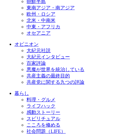
朝鮮半島
東南アジア・南アジア
欧州・ロシア
北米・中南米
中東・アフリカ
オセアニア
オピニオン
大紀元社説
大紀元インタビュー
百家評論
悪魔が世界を統治している
共産主義の最終目的
共産党に関する九つの評論
暮らし
料理・グルメ
ライフハック
感動ストーリー
スピリチュアル
こころを修める
社会問題（LIFE）