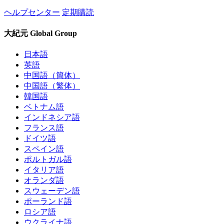
ヘルプセンター
定期購読
大紀元 Global Group
日本語
英語
中国語（簡体）
中国語（繁体）
韓国語
ベトナム語
インドネシア語
フランス語
ドイツ語
スペイン語
ポルトガル語
イタリア語
オランダ語
スウェーデン語
ポーランド語
ロシア語
ウクライナ語