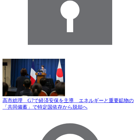
高市総理 G7で経済安保を主導 エネルギーと重要鉱物の
「共同備蓄」で特定国依存から脱却へ