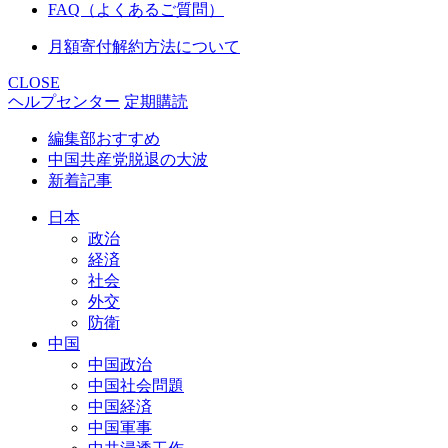
FAQ（よくあるご質問）
月額寄付解約方法について
CLOSE
ヘルプセンター
定期購読
編集部おすすめ
中国共産党脱退の大波
新着記事
日本
政治
経済
社会
外交
防衛
中国
中国政治
中国社会問題
中国経済
中国軍事