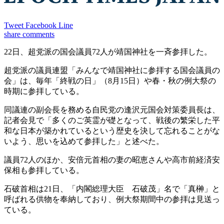
Tweet
Facebook
Line
share
comments
22日、超党派の国会議員72人が靖国神社を一斉参拝した。
超党派の議員連盟「みんなで靖国神社に参拝する国会議員の
会」は、毎年「終戦の日」（8月15日）や春・秋の例大祭の
時期に参拝している。
同議連の副会長を務める自民党の逢沢元国会対策委員長は、
記者会見で「多くのご英霊が礎となって、戦後の繁栄した平
和な日本が築かれているという歴史を決して忘れることがな
いよう、思いを込めて参拝した」と述べた。
議員72人のほか、安倍元首相の妻の昭恵さんや高市前経済安
保相も参拝している。
石破首相は21日、「内閣総理大臣 石破茂」名で「真榊」と
呼ばれる供物を奉納しており、例大祭期間中の参拝は見送っ
ている。