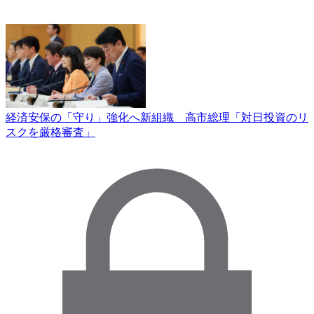
経済安保の「守り」強化へ新組織 高市総理「対日投資のリ
スクを厳格審査」