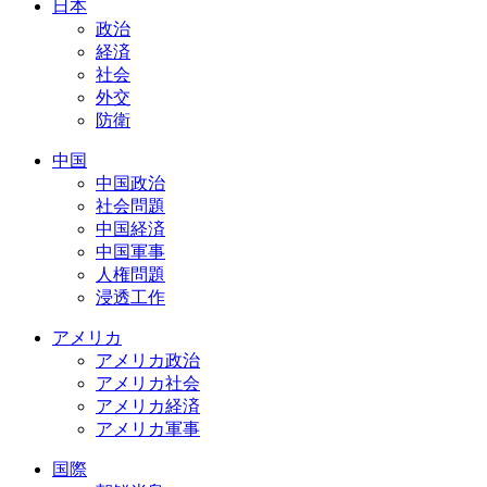
日本
政治
経済
社会
外交
防衛
中国
中国政治
社会問題
中国経済
中国軍事
人権問題
浸透工作
アメリカ
アメリカ政治
アメリカ社会
アメリカ経済
アメリカ軍事
国際