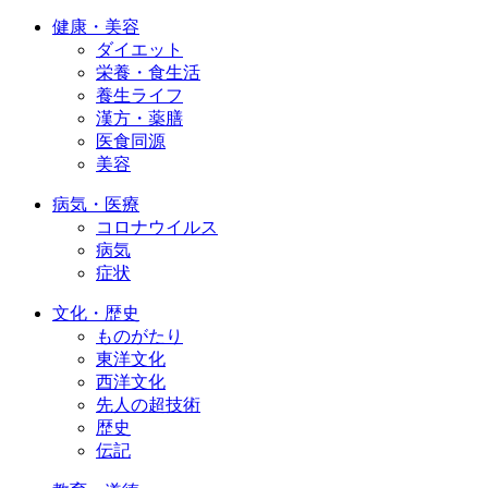
健康・美容
ダイエット
栄養・食生活
養生ライフ
漢方・薬膳
医食同源
美容
病気・医療
コロナウイルス
病気
症状
文化・歴史
ものがたり
東洋文化
西洋文化
先人の超技術
歴史
伝記