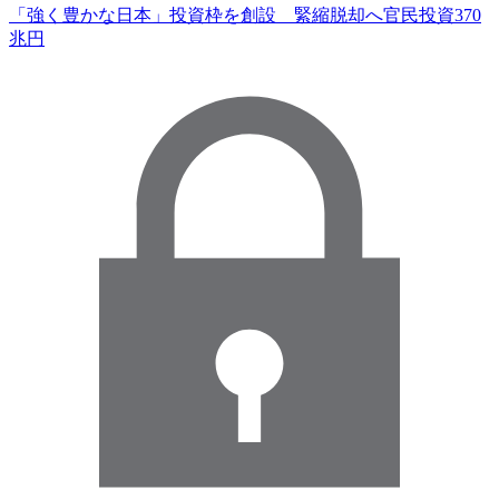
「強く豊かな日本」投資枠を創設 緊縮脱却へ官民投資370
兆円