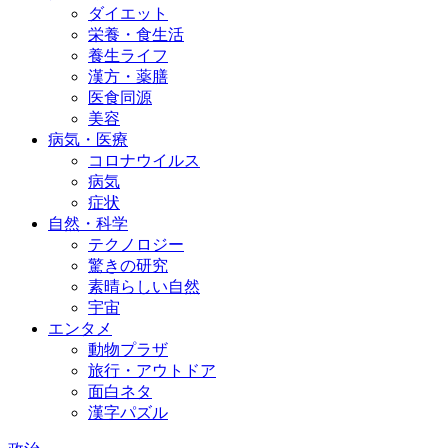
ダイエット
栄養・食生活
養生ライフ
漢方・薬膳
医食同源
美容
病気・医療
コロナウイルス
病気
症状
自然・科学
テクノロジー
驚きの研究
素晴らしい自然
宇宙
エンタメ
動物プラザ
旅行・アウトドア
面白ネタ
漢字パズル