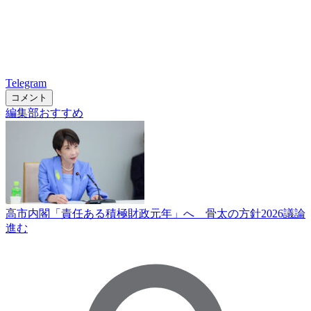
Telegram
コメント
編集部おすすめ
高市内閣「責任ある積極財政元年」へ 骨太の方針2026議論
進む