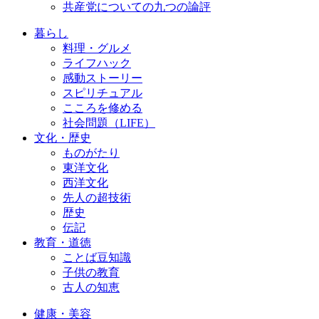
共産党についての九つの論評
暮らし
料理・グルメ
ライフハック
感動ストーリー
スピリチュアル
こころを修める
社会問題（LIFE）
文化・歴史
ものがたり
東洋文化
西洋文化
先人の超技術
歴史
伝記
教育・道徳
ことば豆知識
子供の教育
古人の知恵
健康・美容