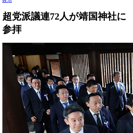
政治
超党派議連72人が靖国神社に
参拝