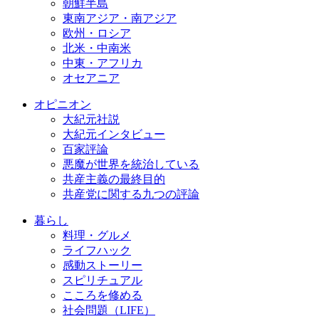
朝鮮半島
東南アジア・南アジア
欧州・ロシア
北米・中南米
中東・アフリカ
オセアニア
オピニオン
大紀元社説
大紀元インタビュー
百家評論
悪魔が世界を統治している
共産主義の最終目的
共産党に関する九つの評論
暮らし
料理・グルメ
ライフハック
感動ストーリー
スピリチュアル
こころを修める
社会問題（LIFE）