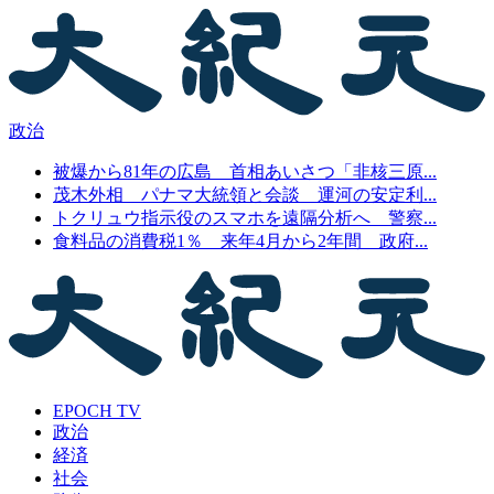
政治
被爆から81年の広島 首相あいさつ「非核三原...
茂木外相 パナマ大統領と会談 運河の安定利...
トクリュウ指示役のスマホを遠隔分析へ 警察...
食料品の消費税1％ 来年4月から2年間 政府...
EPOCH TV
政治
経済
社会