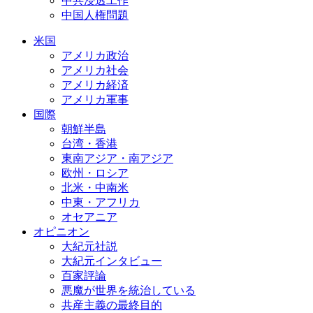
中共浸透工作
中国人権問題
米国
アメリカ政治
アメリカ社会
アメリカ経済
アメリカ軍事
国際
朝鮮半島
台湾・香港
東南アジア・南アジア
欧州・ロシア
北米・中南米
中東・アフリカ
オセアニア
オピニオン
大紀元社説
大紀元インタビュー
百家評論
悪魔が世界を統治している
共産主義の最終目的