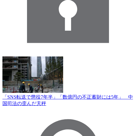
「SNS転送で懲役7年半」「数億円の不正蓄財には5年」 中
国司法の歪んだ天秤