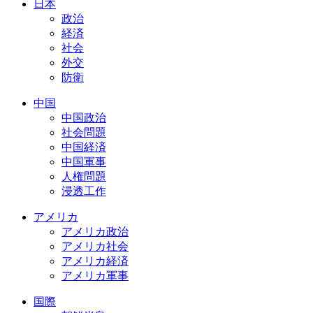
日本
政治
経済
社会
外交
防衛
中国
中国政治
社会問題
中国経済
中国軍事
人権問題
浸透工作
アメリカ
アメリカ政治
アメリカ社会
アメリカ経済
アメリカ軍事
国際