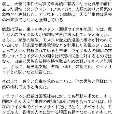
表し、天安門事件の写真で世界的に有名になった戦車の前に
立った男性（タンクマン）については、人類の誇りと勇気の
象徴だと称賛した。アラウドゥン総裁は、天安門事件は過去
の出来事ではないと強調している。
総裁は現在、東トルキスタン（新疆ウイグル地区）では、数
百万人のウイグル人が強制収容所に送られていると訴えた。
さらに、家族の離散、モスクや歴史的遺産の破壊が行われて
いるほか、顔認証や携帯電話などを利用した監視システムに
よって人々が封殺されていると告発。ウイグル人の闘いの本
質についてウイグル人の闘争は特定の民族に対するものでは
なく、自由と民族自決権を勝ち取るための戦いであると説明
し、さらに、植民地支配、占領、弾圧、強制同化、ジェノサ
イドとの闘いだと明言した。
その上で、独立と自由を求めることは、他の民族と同様に当
然の権利であると訴えた。
アラウドゥン総裁は国際社会に対しても行動を求めた。もし
国際社会が天安門事件の教訓に真剣に向き合っていれば、現
在のウイグルでのジェノサイドだけでなく、チベット人、モ
ンゴル人、香港の人々に対する弾圧も起きなかったかもしれ