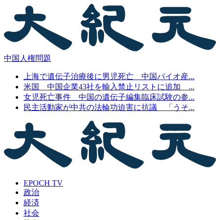
中国人権問題
上海で遺伝子治療後に男児死亡 中国バイオ産...
米国 中国企業43社を輸入禁止リストに追加 ...
女児死亡事件 中国の遺伝子編集臨床試験の参...
民主活動家が中共の法輪功迫害に抗議 「うそ...
EPOCH TV
政治
経済
社会