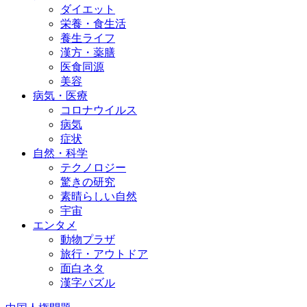
ダイエット
栄養・食生活
養生ライフ
漢方・薬膳
医食同源
美容
病気・医療
コロナウイルス
病気
症状
自然・科学
テクノロジー
驚きの研究
素晴らしい自然
宇宙
エンタメ
動物プラザ
旅行・アウトドア
面白ネタ
漢字パズル