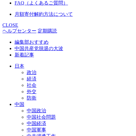
FAQ（よくあるご質問）
月額寄付解約方法について
CLOSE
ヘルプセンター
定期購読
編集部おすすめ
中国共産党脱退の大波
新着記事
日本
政治
経済
社会
外交
防衛
中国
中国政治
中国社会問題
中国経済
中国軍事