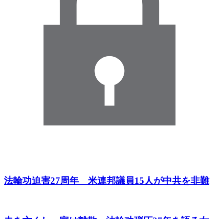
法輪功迫害27周年 米連邦議員15人が中共を非難