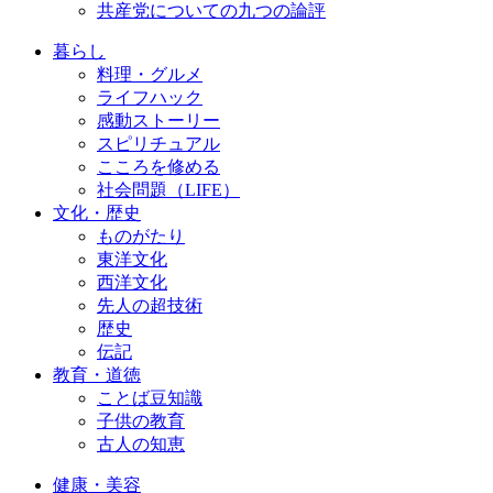
共産党についての九つの論評
暮らし
料理・グルメ
ライフハック
感動ストーリー
スピリチュアル
こころを修める
社会問題（LIFE）
文化・歴史
ものがたり
東洋文化
西洋文化
先人の超技術
歴史
伝記
教育・道徳
ことば豆知識
子供の教育
古人の知恵
健康・美容