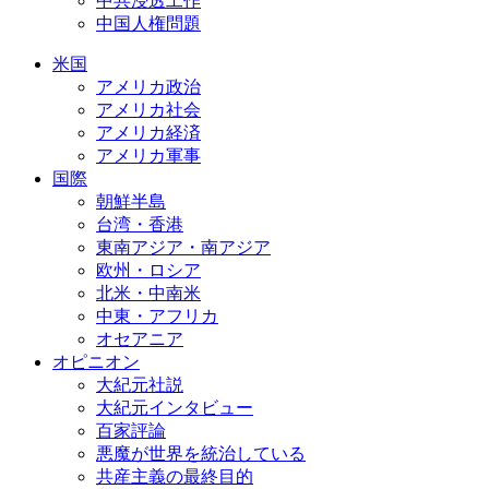
中共浸透工作
中国人権問題
米国
アメリカ政治
アメリカ社会
アメリカ経済
アメリカ軍事
国際
朝鮮半島
台湾・香港
東南アジア・南アジア
欧州・ロシア
北米・中南米
中東・アフリカ
オセアニア
オピニオン
大紀元社説
大紀元インタビュー
百家評論
悪魔が世界を統治している
共産主義の最終目的