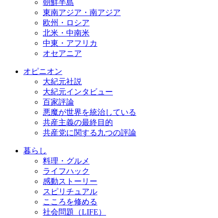
朝鮮半島
東南アジア・南アジア
欧州・ロシア
北米・中南米
中東・アフリカ
オセアニア
オピニオン
大紀元社説
大紀元インタビュー
百家評論
悪魔が世界を統治している
共産主義の最終目的
共産党に関する九つの評論
暮らし
料理・グルメ
ライフハック
感動ストーリー
スピリチュアル
こころを修める
社会問題（LIFE）