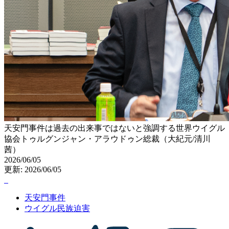
天安門事件は過去の出来事ではないと強調する世界ウイグル
協会トゥルグンジャン・アラウドゥン総裁（大紀元/清川
茜）
2026/06/05
更新: 2026/06/05
天安門事件
ウイグル民族迫害