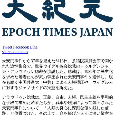
Tweet
Facebook
Line
share
comments
天安門事件から37年を迎えた6月3日、参議院議員会館で開か
れた追悼集会で、世界ウイグル協会総裁のトゥルグンジャ
ン・アラウドゥン総裁が演説した。総裁は、1989年に民主化
を求めた若者たちが武力弾圧された天安門事件を追悼し、現
在も続く中国共産党（中共）による人権弾圧や、ウイグル人
に対するジェノサイドの実態を訴えた。
アラウドゥン総裁は、正義、自由、人権、民主主義を平和的
な手段で求めた若者たちが、戦車や銃弾によって弾圧された
天安門事件について、「人類の良心に深刻な傷を残した虐
殺」と位置づけた。その上で、命を捧げた人々に深い敬意を