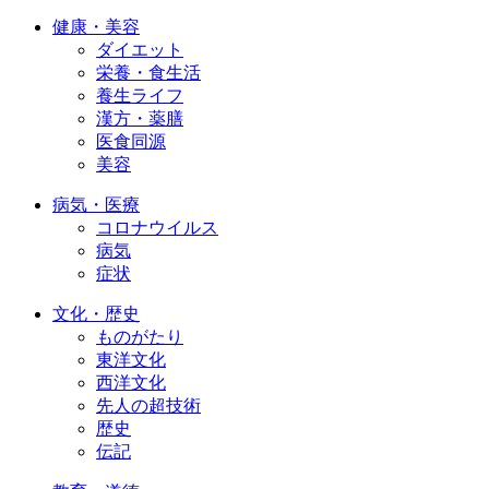
健康・美容
ダイエット
栄養・食生活
養生ライフ
漢方・薬膳
医食同源
美容
病気・医療
コロナウイルス
病気
症状
文化・歴史
ものがたり
東洋文化
西洋文化
先人の超技術
歴史
伝記