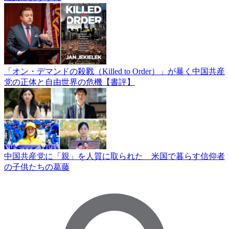
「オン・デマンドの殺戮（Killed to Order）」が暴く中国共産
党の正体と自由世界の危機【書評】
中国共産党に「親」を人質に取られた 米国で暮らす信仰者
の子供たちの葛藤