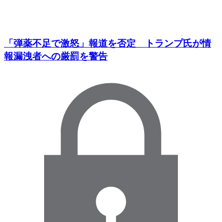
「弾薬不足で激怒」報道を否定 トランプ氏が情
報漏洩者への厳罰を警告