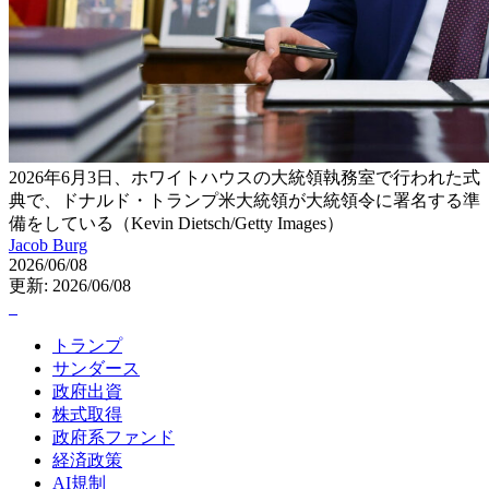
2026年6月3日、ホワイトハウスの大統領執務室で行われた式
典で、ドナルド・トランプ米大統領が大統領令に署名する準
備をしている（Kevin Dietsch/Getty Images）
Jacob Burg
2026/06/08
更新: 2026/06/08
トランプ
サンダース
政府出資
株式取得
政府系ファンド
経済政策
AI規制