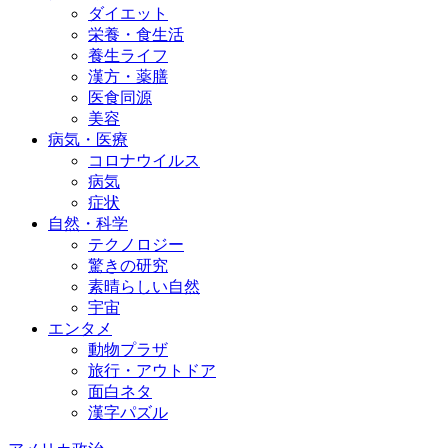
ダイエット
栄養・食生活
養生ライフ
漢方・薬膳
医食同源
美容
病気・医療
コロナウイルス
病気
症状
自然・科学
テクノロジー
驚きの研究
素晴らしい自然
宇宙
エンタメ
動物プラザ
旅行・アウトドア
面白ネタ
漢字パズル