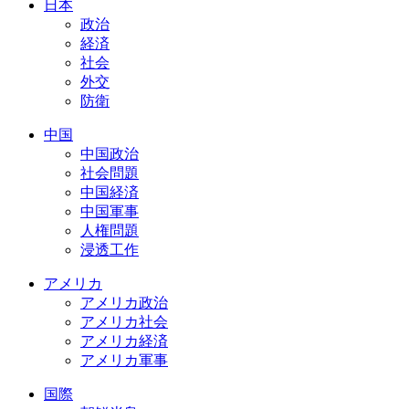
日本
政治
経済
社会
外交
防衛
中国
中国政治
社会問題
中国経済
中国軍事
人権問題
浸透工作
アメリカ
アメリカ政治
アメリカ社会
アメリカ経済
アメリカ軍事
国際