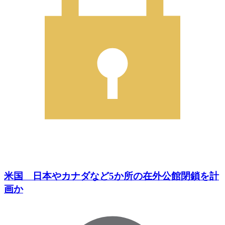
米国 日本やカナダなど5か所の在外公館閉鎖を計
画か