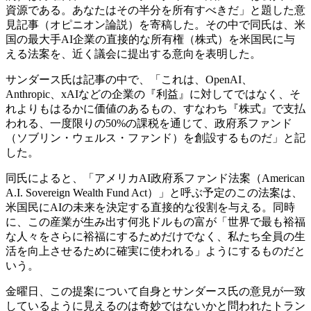
資源である。あなたはその半分を所有すべきだ」と題した意
見記事（オピニオン論説）を寄稿した。その中で同氏は、米
国の最大手AI企業の直接的な所有権（株式）を米国民に与
える法案を、近く議会に提出する意向を表明した。
サンダース氏は記事の中で、「これは、OpenAI、
Anthropic、xAIなどの企業の『利益』に対してではなく、そ
れよりもはるかに価値のあるもの、すなわち『株式』で支払
われる、一度限りの50%の課税を通じて、政府系ファンド
（ソブリン・ウェルス・ファンド）を創設するものだ」と記
した。
同氏によると、「アメリカAI政府系ファンド法案（American
A.I. Sovereign Wealth Fund Act）」と呼ぶ予定のこの法案は、
米国民にAIの未来を決定する直接的な役割を与える。同時
に、この産業が生み出す何兆ドルもの富が「世界で最も裕福
な人々をさらに裕福にするためだけでなく、私たち全員の生
活を向上させるために確実に使われる」ようにするものだと
いう。
金曜日、この提案について自身とサンダース氏の意見が一致
しているように見えるのは奇妙ではないかと問われたトラン