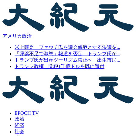
アメリカ政治
米上院委 ファウチ氏を議会侮辱とする決議を...
「弾薬不足で激怒」報道を否定 トランプ氏が...
トランプ氏が出産ツーリズム禁止へ 出生市民...
トランプ政権 関税1千億ドルを既に還付
EPOCH TV
政治
経済
社会