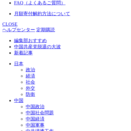
FAQ（よくあるご質問）
月額寄付解約方法について
CLOSE
ヘルプセンター
定期購読
編集部おすすめ
中国共産党脱退の大波
新着記事
日本
政治
経済
社会
外交
防衛
中国
中国政治
中国社会問題
中国経済
中国軍事