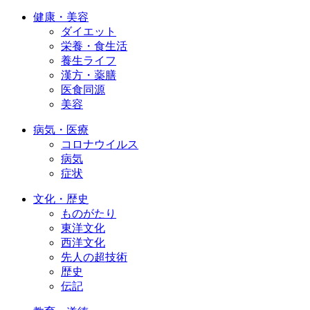
健康・美容
ダイエット
栄養・食生活
養生ライフ
漢方・薬膳
医食同源
美容
病気・医療
コロナウイルス
病気
症状
文化・歴史
ものがたり
東洋文化
西洋文化
先人の超技術
歴史
伝記