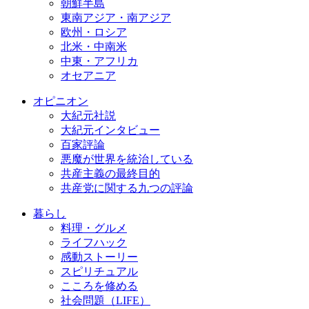
朝鮮半島
東南アジア・南アジア
欧州・ロシア
北米・中南米
中東・アフリカ
オセアニア
オピニオン
大紀元社説
大紀元インタビュー
百家評論
悪魔が世界を統治している
共産主義の最終目的
共産党に関する九つの評論
暮らし
料理・グルメ
ライフハック
感動ストーリー
スピリチュアル
こころを修める
社会問題（LIFE）