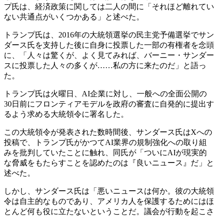
プ氏は、経済政策に関しては二人の間に「それほど離れてい
ない共通点がいくつかある」と述べた。
トランプ氏は、2016年の大統領選挙の民主党予備選挙でサン
ダース氏を支持した後に自身に投票した一部の有権者を念頭
に、「人々は驚くが、よく見てみれば、バーニー・サンダー
スに投票した人々の多くが……私の方に来たのだ」と語っ
た。
トランプ氏は火曜日、AI企業に対し、一般への全面公開の
30日前にフロンティアモデルを政府の審査に自発的に提出す
るよう求める大統領令に署名した。
この大統領令が発表された数時間後、サンダース氏はXへの
投稿で、トランプ氏がかつてAI業界の規制強化への取り組
みを批判していたことに触れ、同氏が「ついにAIが現実的
な脅威をもたらすことを認めたのは『良いニュース』だ」と
述べた。
しかし、サンダース氏は「悪いニュースは何か。彼の大統領
令は自主的なものであり、アメリカ人を保護するためにはほ
とんど何も役に立たないということだ。議会が行動を起こさ