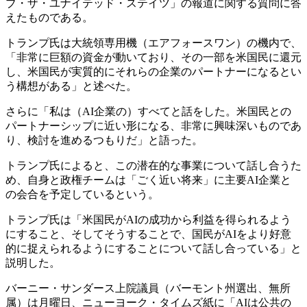
ブ・ザ・ユナイテッド・ステイツ」の報道に関する質問に答
えたものである。
トランプ氏は大統領専用機（エアフォースワン）の機内で、
「非常に巨額の資金が動いており、その一部を米国民に還元
し、米国民が実質的にそれらの企業のパートナーになるとい
う構想がある」と述べた。
さらに「私は（AI企業の）すべてと話をした。米国民との
パートナーシップに近い形になる、非常に興味深いものであ
り、検討を進めるつもりだ」と語った。
トランプ氏によると、この潜在的な事業について話し合うた
め、自身と政権チームは「ごく近い将来」に主要AI企業と
の会合を予定しているという。
トランプ氏は「米国民がAIの成功から利益を得られるよう
にすること、そしてそうすることで、国民がAIをより好意
的に捉えられるようにすることについて話し合っている」と
説明した。
バーニー・サンダース上院議員（バーモント州選出、無所
属）は月曜日、ニューヨーク・タイムズ紙に「AIは公共の