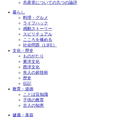
共産党についての九つの論評
暮らし
料理・グルメ
ライフハック
感動ストーリー
スピリチュアル
こころを修める
社会問題（LIFE）
文化・歴史
ものがたり
東洋文化
西洋文化
先人の超技術
歴史
伝記
教育・道徳
ことば豆知識
子供の教育
古人の知恵
健康・美容