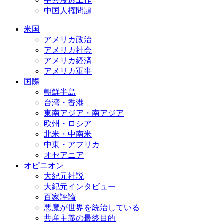
中共浸透工作
中国人権問題
米国
アメリカ政治
アメリカ社会
アメリカ経済
アメリカ軍事
国際
朝鮮半島
台湾・香港
東南アジア・南アジア
欧州・ロシア
北米・中南米
中東・アフリカ
オセアニア
オピニオン
大紀元社説
大紀元インタビュー
百家評論
悪魔が世界を統治している
共産主義の最終目的