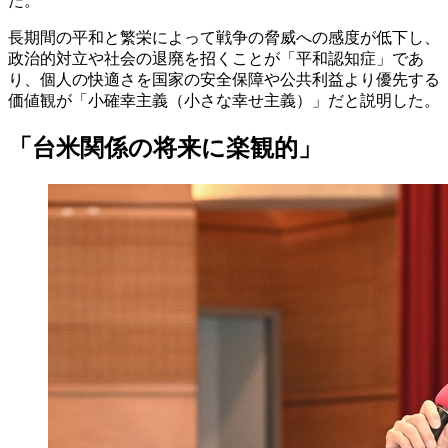
た。
長期間の平和と繁栄によって戦争の脅威への感度が低下し、
政治的対立や社会の退廃を招くことが「平和認知症」であ
り、個人の快適さを国家の安全保障や公共利益より優先する
価値観が「小確幸主義（小さな幸せ主義）」だと説明した。
「台米関係の将来に楽観的」