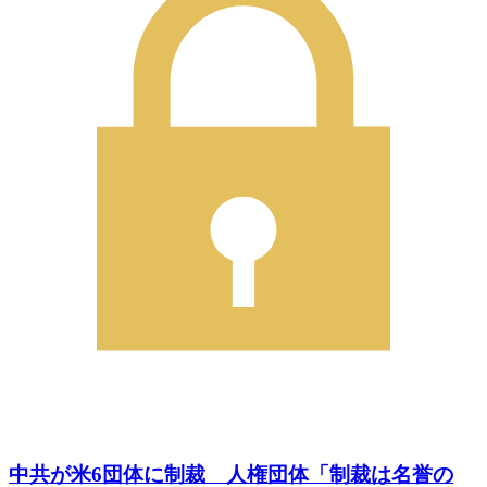
中共が米6団体に制裁 人権団体「制裁は名誉の