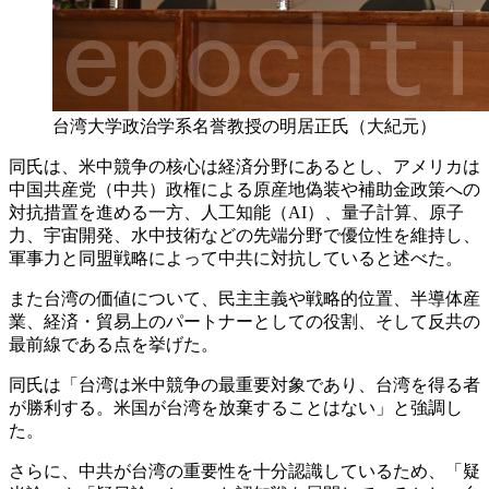
台湾大学政治学系名誉教授の明居正氏（大紀元）
同氏は、米中競争の核心は経済分野にあるとし、アメリカは
中国共産党（中共）政権による原産地偽装や補助金政策への
対抗措置を進める一方、人工知能（AI）、量子計算、原子
力、宇宙開発、水中技術などの先端分野で優位性を維持し、
軍事力と同盟戦略によって中共に対抗していると述べた。
また台湾の価値について、民主主義や戦略的位置、半導体産
業、経済・貿易上のパートナーとしての役割、そして反共の
最前線である点を挙げた。
同氏は「台湾は米中競争の最重要対象であり、台湾を得る者
が勝利する。米国が台湾を放棄することはない」と強調し
た。
さらに、中共が台湾の重要性を十分認識しているため、「疑