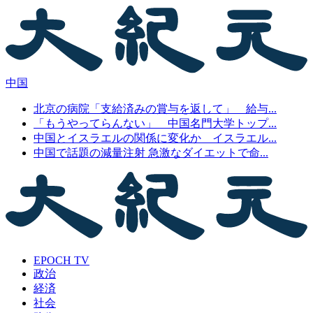
中国
北京の病院「支給済みの賞与を返して」 給与...
「もうやってらんない」 中国名門大学トップ...
中国とイスラエルの関係に変化か イスラエル...
中国で話題の減量注射 急激なダイエットで命...
EPOCH TV
政治
経済
社会