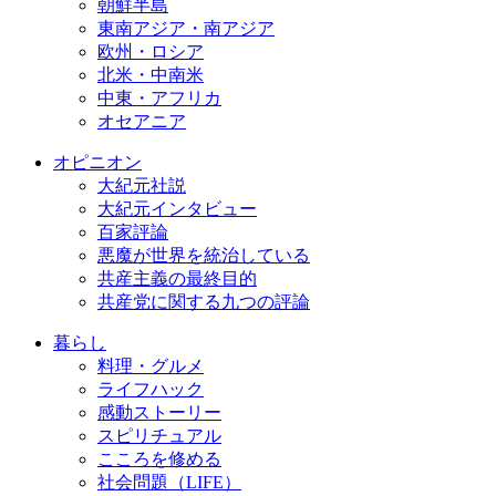
朝鮮半島
東南アジア・南アジア
欧州・ロシア
北米・中南米
中東・アフリカ
オセアニア
オピニオン
大紀元社説
大紀元インタビュー
百家評論
悪魔が世界を統治している
共産主義の最終目的
共産党に関する九つの評論
暮らし
料理・グルメ
ライフハック
感動ストーリー
スピリチュアル
こころを修める
社会問題（LIFE）