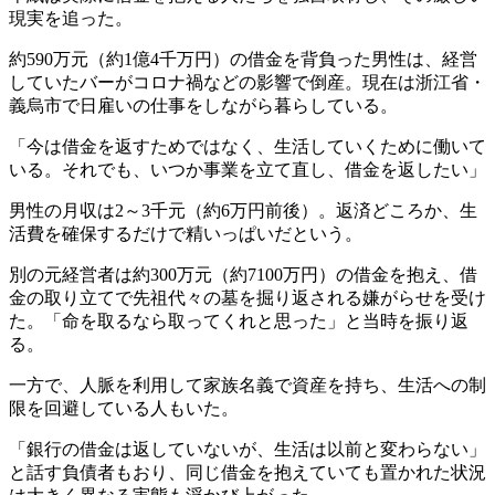
現実を追った。
約590万元（約1億4千万円）の借金を背負った男性は、経営
していたバーがコロナ禍などの影響で倒産。現在は浙江省・
義烏市で日雇いの仕事をしながら暮らしている。
「今は借金を返すためではなく、生活していくために働いて
いる。それでも、いつか事業を立て直し、借金を返したい」
男性の月収は2～3千元（約6万円前後）。返済どころか、生
活費を確保するだけで精いっぱいだという。
別の元経営者は約300万元（約7100万円）の借金を抱え、借
金の取り立てで先祖代々の墓を掘り返される嫌がらせを受け
た。「命を取るなら取ってくれと思った」と当時を振り返
る。
一方で、人脈を利用して家族名義で資産を持ち、生活への制
限を回避している人もいた。
「銀行の借金は返していないが、生活は以前と変わらない」
と話す負債者もおり、同じ借金を抱えていても置かれた状況