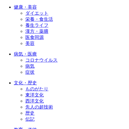
健康・美容
ダイエット
栄養・食生活
養生ライフ
漢方・薬膳
医食同源
美容
病気・医療
コロナウイルス
病気
症状
文化・歴史
ものがたり
東洋文化
西洋文化
先人の超技術
歴史
伝記