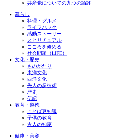
共産党についての九つの論評
暮らし
料理・グルメ
ライフハック
感動ストーリー
スピリチュアル
こころを修める
社会問題（LIFE）
文化・歴史
ものがたり
東洋文化
西洋文化
先人の超技術
歴史
伝記
教育・道徳
ことば豆知識
子供の教育
古人の知恵
健康・美容