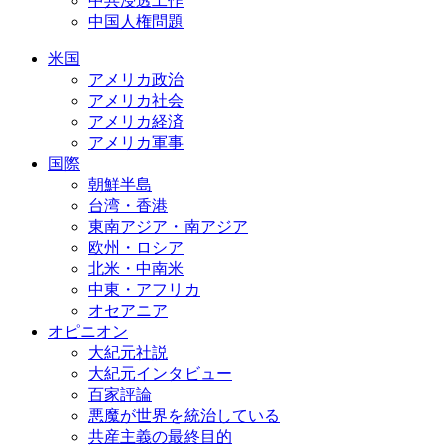
中共浸透工作
中国人権問題
米国
アメリカ政治
アメリカ社会
アメリカ経済
アメリカ軍事
国際
朝鮮半島
台湾・香港
東南アジア・南アジア
欧州・ロシア
北米・中南米
中東・アフリカ
オセアニア
オピニオン
大紀元社説
大紀元インタビュー
百家評論
悪魔が世界を統治している
共産主義の最終目的