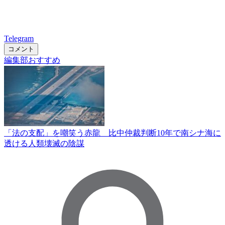
Telegram
コメント
編集部おすすめ
「法の支配」を嘲笑う赤龍 比中仲裁判断10年で南シナ海に
透ける人類壊滅の陰謀