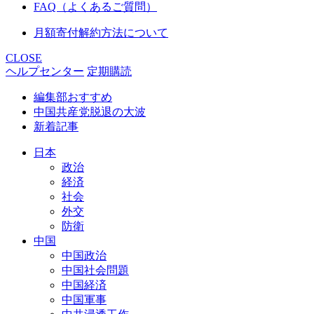
FAQ（よくあるご質問）
月額寄付解約方法について
CLOSE
ヘルプセンター
定期購読
編集部おすすめ
中国共産党脱退の大波
新着記事
日本
政治
経済
社会
外交
防衛
中国
中国政治
中国社会問題
中国経済
中国軍事