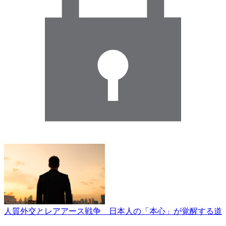
人質外交とレアアース戦争 日本人の「本心」が覚醒する道