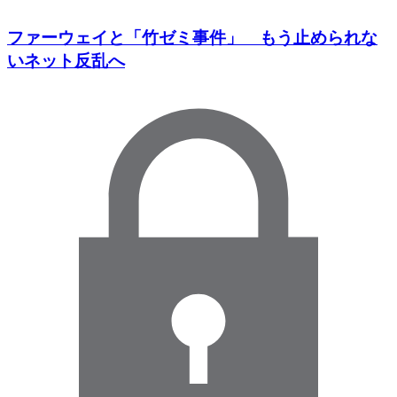
ファーウェイと「竹ゼミ事件」 もう止められな
いネット反乱へ