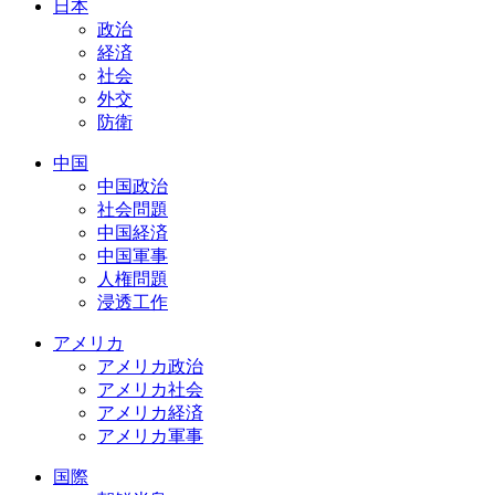
日本
政治
経済
社会
外交
防衛
中国
中国政治
社会問題
中国経済
中国軍事
人権問題
浸透工作
アメリカ
アメリカ政治
アメリカ社会
アメリカ経済
アメリカ軍事
国際