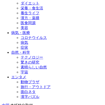
ダイエット
栄養・食生活
養生ライフ
漢方・薬膳
医食同源
美容
病気・医療
コロナウイルス
病気
症状
自然・科学
テクノロジー
驚きの研究
素晴らしい自然
宇宙
エンタメ
動物プラザ
旅行・アウトドア
面白ネタ
漢字パズル