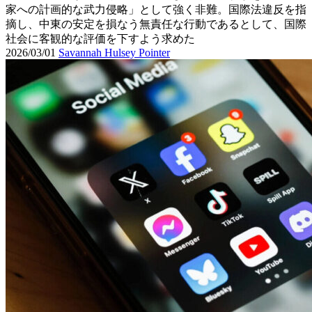
家への計画的な武力侵略」として強く非難。国際法違反を指
摘し、中東の安定を損なう無責任な行動であるとして、国際
社会に客観的な評価を下すよう求めた
2026/03/01
Savannah Hulsey Pointer