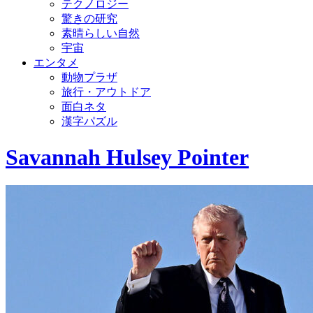
テクノロジー
驚きの研究
素晴らしい自然
宇宙
エンタメ
動物プラザ
旅行・アウトドア
面白ネタ
漢字パズル
Savannah Hulsey Pointer