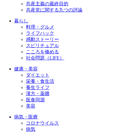
共産主義の最終目的
共産党に関する九つの評論
暮らし
料理・グルメ
ライフハック
感動ストーリー
スピリチュアル
こころを修める
社会問題（LIFE）
健康・美容
ダイエット
栄養・食生活
養生ライフ
漢方・薬膳
医食同源
美容
病気・医療
コロナウイルス
病気