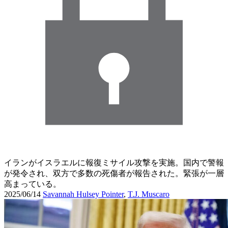
イランがイスラエルに報復ミサイル攻撃を実施。国内で警報
が発令され、双方で多数の死傷者が報告された。緊張が一層
高まっている。
2025/06/14
Savannah Hulsey Pointer
,
T.J. Muscaro