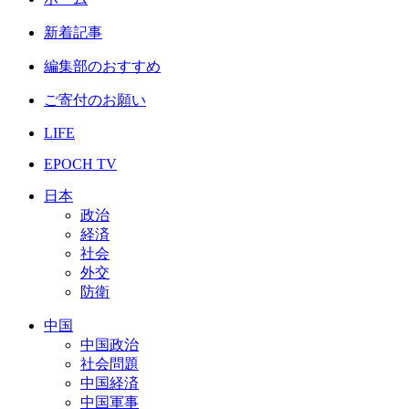
新着記事
編集部のおすすめ
ご寄付のお願い
LIFE
EPOCH TV
日本
政治
経済
社会
外交
防衛
中国
中国政治
社会問題
中国経済
中国軍事