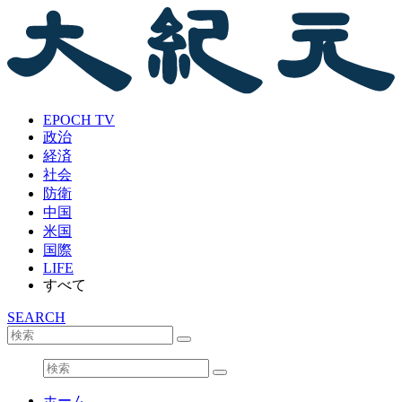
EPOCH TV
政治
経済
社会
防衛
中国
米国
国際
LIFE
すべて
SEARCH
ホーム