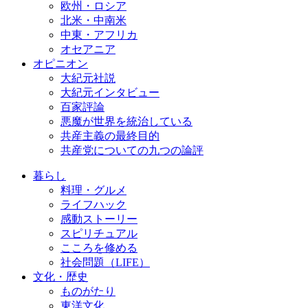
欧州・ロシア
北米・中南米
中東・アフリカ
オセアニア
オピニオン
大紀元社説
大紀元インタビュー
百家評論
悪魔が世界を統治している
共産主義の最終目的
共産党についての九つの論評
暮らし
料理・グルメ
ライフハック
感動ストーリー
スピリチュアル
こころを修める
社会問題（LIFE）
文化・歴史
ものがたり
東洋文化