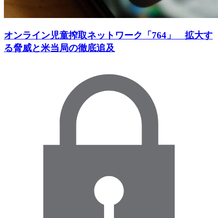
オンライン児童搾取ネットワーク「764」 拡大す
る脅威と米当局の徹底追及