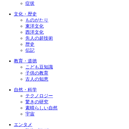
症状
文化・歴史
ものがたり
東洋文化
西洋文化
先人の超技術
歴史
伝記
教育・道徳
こども豆知識
子供の教育
古人の知恵
自然・科学
テクノロジー
驚きの研究
素晴らしい自然
宇宙
エンタメ