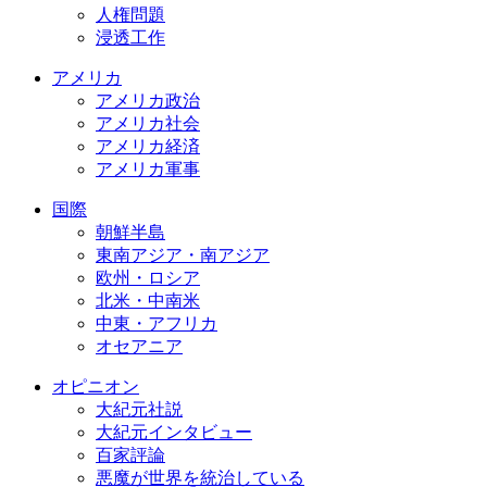
人権問題
浸透工作
アメリカ
アメリカ政治
アメリカ社会
アメリカ経済
アメリカ軍事
国際
朝鮮半島
東南アジア・南アジア
欧州・ロシア
北米・中南米
中東・アフリカ
オセアニア
オピニオン
大紀元社説
大紀元インタビュー
百家評論
悪魔が世界を統治している