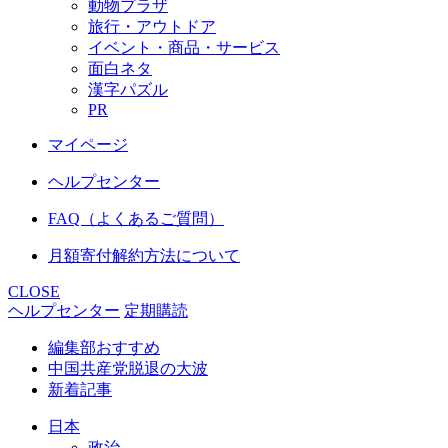
動物プラザ
旅行・アウトドア
イベント・商品・サービス
面白ネタ
漢字パズル
PR
マイページ
ヘルプセンター
FAQ（よくあるご質問）
月額寄付解約方法について
CLOSE
ヘルプセンター
定期購読
編集部おすすめ
中国共産党脱退の大波
新着記事
日本
政治