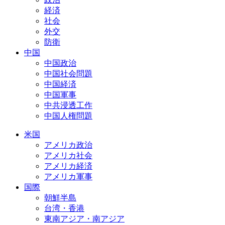
経済
社会
外交
防衛
中国
中国政治
中国社会問題
中国経済
中国軍事
中共浸透工作
中国人権問題
米国
アメリカ政治
アメリカ社会
アメリカ経済
アメリカ軍事
国際
朝鮮半島
台湾・香港
東南アジア・南アジア