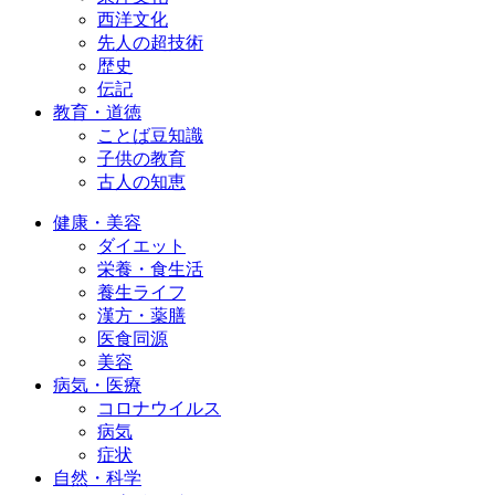
西洋文化
先人の超技術
歴史
伝記
教育・道徳
ことば豆知識
子供の教育
古人の知恵
健康・美容
ダイエット
栄養・食生活
養生ライフ
漢方・薬膳
医食同源
美容
病気・医療
コロナウイルス
病気
症状
自然・科学