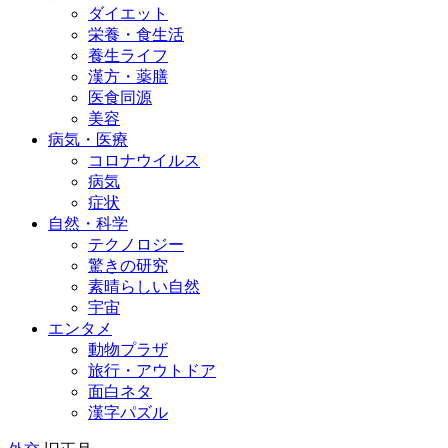
ダイエット
栄養・食生活
養生ライフ
漢方・薬膳
医食同源
美容
病気・医療
コロナウイルス
病気
症状
自然・科学
テクノロジー
驚きの研究
素晴らしい自然
宇宙
エンタメ
動物プラザ
旅行・アウトドア
面白ネタ
漢字パズル