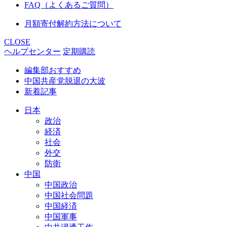
FAQ（よくあるご質問）
月額寄付解約方法について
CLOSE
ヘルプセンター
定期購読
編集部おすすめ
中国共産党脱退の大波
新着記事
日本
政治
経済
社会
外交
防衛
中国
中国政治
中国社会問題
中国経済
中国軍事