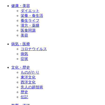
健康・美容
ダイエット
栄養・食生活
養生ライフ
漢方・薬膳
医食同源
美容
病気・医療
コロナウイルス
病気
症状
文化・歴史
ものがたり
東洋文化
西洋文化
先人の超技術
歴史
伝記