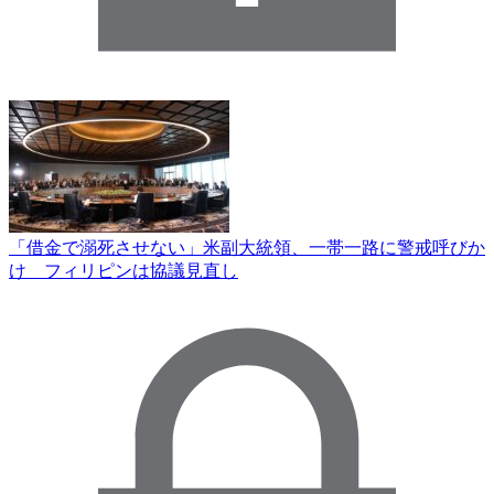
「借金で溺死させない」米副大統領、一帯一路に警戒呼びか
け フィリピンは協議見直し