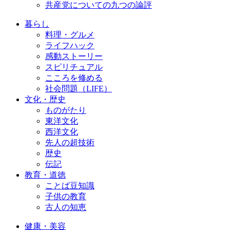
共産党についての九つの論評
暮らし
料理・グルメ
ライフハック
感動ストーリー
スピリチュアル
こころを修める
社会問題（LIFE）
文化・歴史
ものがたり
東洋文化
西洋文化
先人の超技術
歴史
伝記
教育・道徳
ことば豆知識
子供の教育
古人の知恵
健康・美容