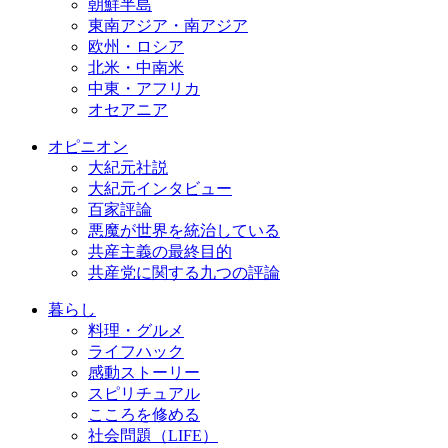
朝鮮半島
東南アジア・南アジア
欧州・ロシア
北米・中南米
中東・アフリカ
オセアニア
オピニオン
大紀元社説
大紀元インタビュー
百家評論
悪魔が世界を統治している
共産主義の最終目的
共産党に関する九つの評論
暮らし
料理・グルメ
ライフハック
感動ストーリー
スピリチュアル
こころを修める
社会問題（LIFE）