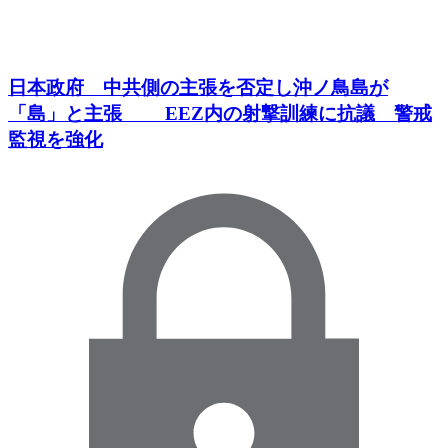
日本政府 中共側の主張を否定し沖ノ鳥島が
「島」と主張 EEZ内の射撃訓練に抗議 警戒
監視を強化