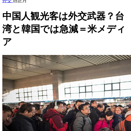
外交
旧正月
中国人観光客は外交武器？台
湾と韓国では急減＝米メディ
ア