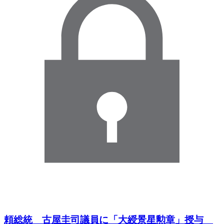
頼総統 古屋圭司議員に「大綬景星勲章」授与