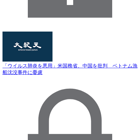
「ウイルス肺炎を悪用」米国務省、中国を批判 ベトナム漁
船沈没事件に憂慮