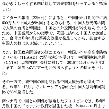
係がぎくしゃくする国に対して観光規制を行っていると指摘
した。
ロイターの報道（22日付）によると、中国旧正月期間中に約
600万人の中国人が出国するとみられる。中国人観光者の間
で人気の台湾と韓国は、中国との外交関係が冷え込んでいる
ため、中国当局からの指示で、両国に訪れる中国人が激減し
た。台湾は昨年5月に蔡英文政権が発足してから、訪台する
中国人の数は36％減少したという。
また、韓国政府関係者の話によると、韓国が昨年高高度防衛
ミサイル（THAAD）の配備決定を受けて、中国国家観光局
（CNTA）は国内旅行会社に対して、2016年11月から今年2
月まで、韓国へのツアーを20％減らすようとの指示を下し
た。
その一方で、親中国の国を訪ねる中国人観光者が増えてい
る。昨年3～12月までマレーシアを訪れた中国人は前年同期
比で83％急増した。
南シナ海で中国との関係が緊迫したフィリピンでは、昨年5
月親中国のドゥテルテ政権が誕生した後、昨年1～10月まで