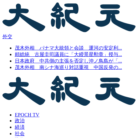
外交
茂木外相 パナマ大統領と会談 運河の安定利...
頼総統 古屋圭司議員に「大綬景星勲章」授与...
日本政府 中共側の主張を否定し沖ノ鳥島が「...
茂木外相 南シナ海巡り対話重視 中国反発の...
EPOCH TV
政治
経済
社会