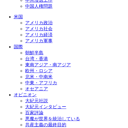
中共浸透工作
中国人権問題
米国
アメリカ政治
アメリカ社会
アメリカ経済
アメリカ軍事
国際
朝鮮半島
台湾・香港
東南アジア・南アジア
欧州・ロシア
北米・中南米
中東・アフリカ
オセアニア
オピニオン
大紀元社説
大紀元インタビュー
百家評論
悪魔が世界を統治している
共産主義の最終目的