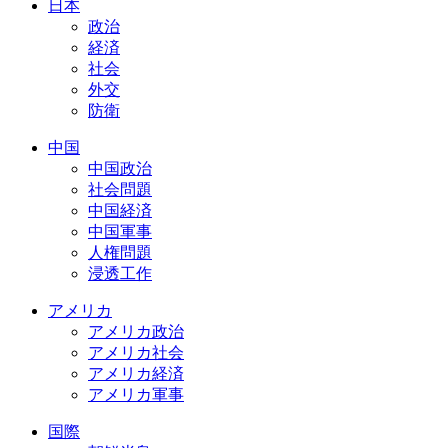
日本
政治
経済
社会
外交
防衛
中国
中国政治
社会問題
中国経済
中国軍事
人権問題
浸透工作
アメリカ
アメリカ政治
アメリカ社会
アメリカ経済
アメリカ軍事
国際