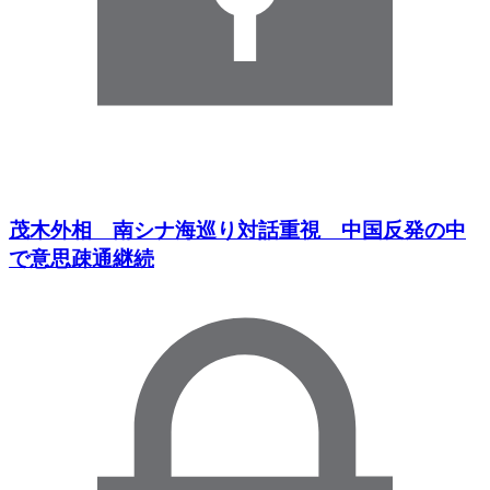
茂木外相 南シナ海巡り対話重視 中国反発の中
で意思疎通継続