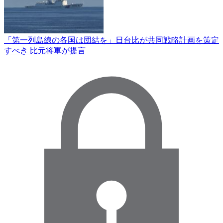
「第一列島線の各国は団結を」日台比が共同戦略計画を策定
すべき 比元将軍が提言