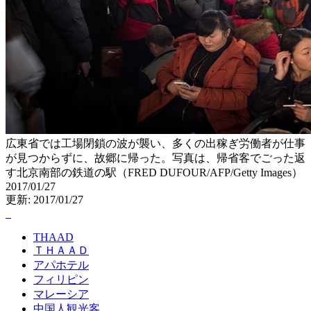
広東省では工場閉鎖の波が襲い、多くの出稼ぎ労働者が仕事
が見つからずに、故郷に帰った。写真は、帰省客でごった返
す北京南部の鉄道の駅（FRED DUFOUR/AFP/Getty Images）
2017/01/27
更新: 2017/01/27
THAAD
ＴＨＡＡＤ
アパホテル
フィリピン
マレーシア
中国人観光客