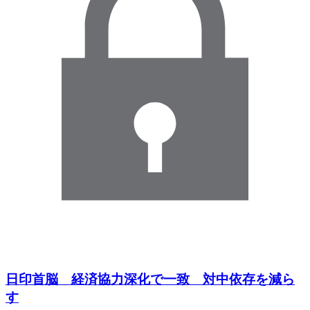
日印首脳 経済協力深化で一致 対中依存を減ら
す