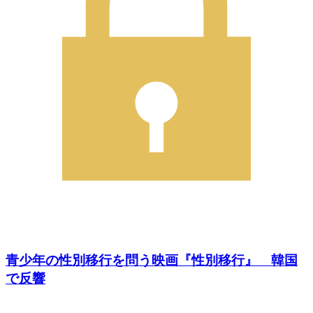
青少年の性別移行を問う映画『性別移行』 韓国
で反響