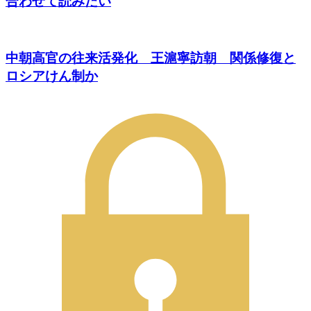
合わせて読みたい
中朝高官の往来活発化 王滬寧訪朝 関係修復と
ロシアけん制か