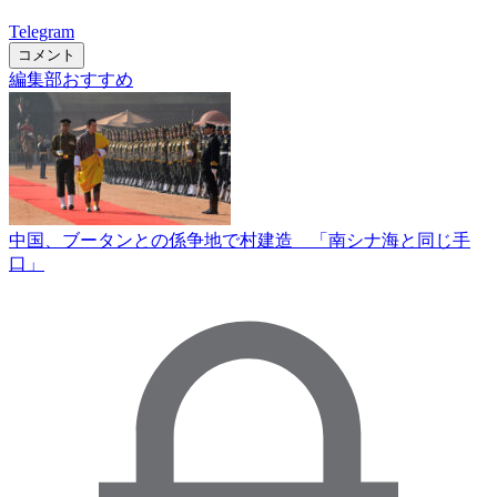
Telegram
コメント
編集部おすすめ
中国、ブータンとの係争地で村建造 「南シナ海と同じ手
口」