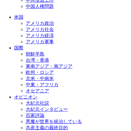
中共浸透工作
中国人権問題
米国
アメリカ政治
アメリカ社会
アメリカ経済
アメリカ軍事
国際
朝鮮半島
台湾・香港
東南アジア・南アジア
欧州・ロシア
北米・中南米
中東・アフリカ
オセアニア
オピニオン
大紀元社説
大紀元インタビュー
百家評論
悪魔が世界を統治している
共産主義の最終目的