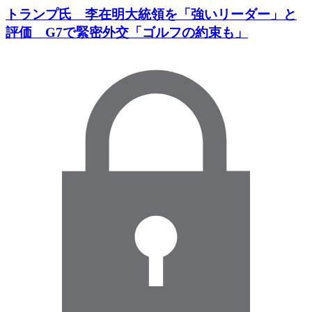
トランプ氏 李在明大統領を「強いリーダー」と
評価 G7で緊密外交「ゴルフの約束も」