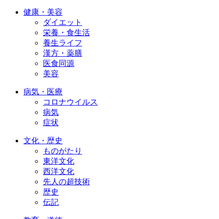
健康・美容
ダイエット
栄養・食生活
養生ライフ
漢方・薬膳
医食同源
美容
病気・医療
コロナウイルス
病気
症状
文化・歴史
ものがたり
東洋文化
西洋文化
先人の超技術
歴史
伝記