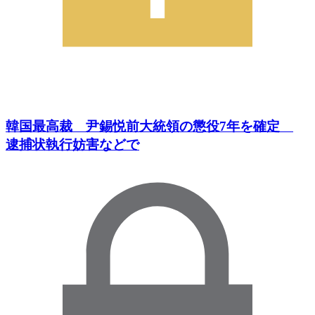
韓国最高裁 尹錫悦前大統領の懲役7年を確定
逮捕状執行妨害などで