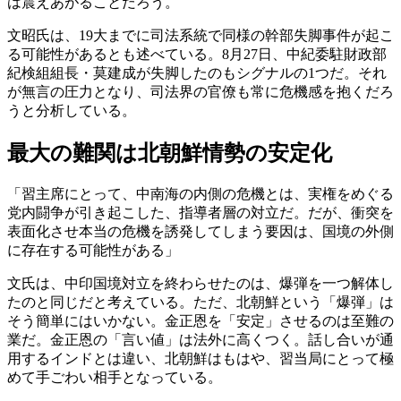
は震えあがることだろう。
文昭氏は、19大までに司法系統で同様の幹部失脚事件が起こ
る可能性があるとも述べている。8月27日、中紀委駐財政部
紀検組組長・莫建成が失脚したのもシグナルの1つだ。それ
が無言の圧力となり、司法界の官僚も常に危機感を抱くだろ
うと分析している。
最大の難関は北朝鮮情勢の安定化
「習主席にとって、中南海の内側の危機とは、実権をめぐる
党内闘争が引き起こした、指導者層の対立だ。だが、衝突を
表面化させ本当の危機を誘発してしまう要因は、国境の外側
に存在する可能性がある」
文氏は、中印国境対立を終わらせたのは、爆弾を一つ解体し
たのと同じだと考えている。ただ、北朝鮮という「爆弾」は
そう簡単にはいかない。金正恩を「安定」させるのは至難の
業だ。金正恩の「言い値」は法外に高くつく。話し合いが通
用するインドとは違い、北朝鮮はもはや、習当局にとって極
めて手ごわい相手となっている。