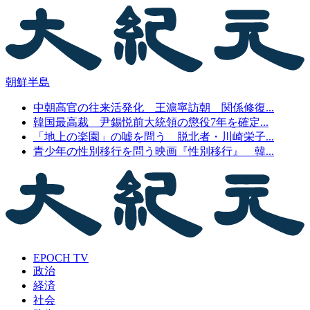
朝鮮半島
中朝高官の往来活発化 王滬寧訪朝 関係修復...
韓国最高裁 尹錫悦前大統領の懲役7年を確定...
「地上の楽園」の嘘を問う 脱北者・川崎栄子...
青少年の性別移行を問う映画『性別移行』 韓...
EPOCH TV
政治
経済
社会