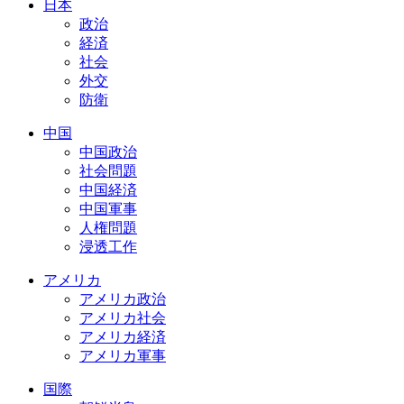
日本
政治
経済
社会
外交
防衛
中国
中国政治
社会問題
中国経済
中国軍事
人権問題
浸透工作
アメリカ
アメリカ政治
アメリカ社会
アメリカ経済
アメリカ軍事
国際