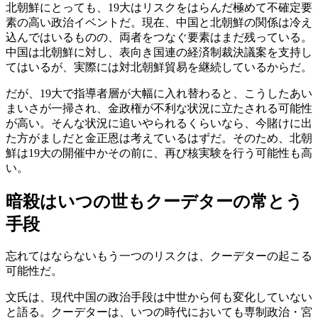
北朝鮮にとっても、19大はリスクをはらんだ極めて不確定要
素の高い政治イベントだ。現在、中国と北朝鮮の関係は冷え
込んではいるものの、両者をつなぐ要素はまだ残っている。
中国は北朝鮮に対し、表向き国連の経済制裁決議案を支持し
てはいるが、実際には対北朝鮮貿易を継続しているからだ。
だが、19大で指導者層が大幅に入れ替わると、こうしたあい
まいさが一掃され、金政権が不利な状況に立たされる可能性
が高い。そんな状況に追いやられるくらいなら、今賭けに出
た方がましだと金正恩は考えているはずだ。そのため、北朝
鮮は19大の開催中かその前に、再び核実験を行う可能性も高
い。
暗殺はいつの世もクーデターの常とう
手段
忘れてはならないもう一つのリスクは、クーデターの起こる
可能性だ。
文氏は、現代中国の政治手段は中世から何も変化していない
と語る。クーデターは、いつの時代においても専制政治・宮