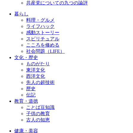
共産党についての九つの論評
暮らし
料理・グルメ
ライフハック
感動ストーリー
スピリチュアル
こころを修める
社会問題（LIFE）
文化・歴史
ものがたり
東洋文化
西洋文化
先人の超技術
歴史
伝記
教育・道徳
ことば豆知識
子供の教育
古人の知恵
健康・美容