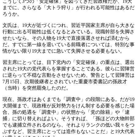
こうして3つの「安定確保」を図ってきた習政権だが、19大
までに、さらなる「大トラ狩り」が行われる可能性はあるだ
ろうか。
文氏は、19大が近づくにつれ、習近平国家主席が自ら大きな
行動に出る可能性は低くなるとみている。現職幹部を失脚さ
せたいなら、その人物を19大で直接落選させれば済むから
だ。すでに第一線を退いている前職者については、特別な事
情がない限り19大までに急いて失脚させる必要もない。
習主席にとっては、目下党内の「安定確保」の重点は、選出
された19大の党代表らを掌握することである。彼らに習陣営
に逆らって不穏な言動をさせないため、警告として習陣営は
7月15日、次期後継者とされていた重慶市委書記の孫政才
（当時）を突然罷免したのだ。
現在、孫政才はあくまでも「調査中」の段階にある。だが19
大開催まで、現政権が反対勢力をけん制する必要を感じた場
合、孫の処遇を「調査中」の状態から「党の除籍」や「逮
捕」に切り替えればよい。そうすれば、「孫ほどの大物幹部
でも逮捕立件されるのなら、それよりランクの低い我々をつ
ぶすなど、習主席にとっては造作もないことだ」と19大代表