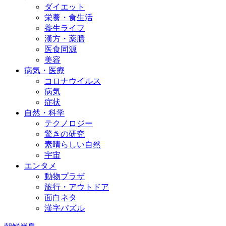
ダイエット
栄養・食生活
養生ライフ
漢方・薬膳
医食同源
美容
病気・医療
コロナウイルス
病気
症状
自然・科学
テクノロジー
驚きの研究
素晴らしい自然
宇宙
エンタメ
動物プラザ
旅行・アウトドア
面白ネタ
漢字パズル