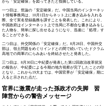
から「安定確保」を図ってきたと指摘している。
一つ目は、世論の「安定確保」だ。中国当局のインターネッ
ト情報事務局は、10月1日からネット上に書き込みを入れる
際、全て実名登録義務を課すことを発表した。これにより、
中国政府はインターネット上で当局に不都合な書き込みをし
た人物を、簡単に探し出せるようになり、迅速に「処理」す
ることができる。
二つ目は、外交関係の「安定確保」だ。8月28日、中国外交
部は、領土問題をめぐりインドとの間で続いていたドクラム
高地での両軍のにらみあいを終結させたと発表した。
三つ目は、8月30日に中紀委が発表した第12回政治改革状況
の報告が、中紀委による今期の地方視察が完了したことの印
となり、これから19大までは、中国官界が「安定確保」期に
入ると示された点だ。
官界に激震が走った孫政才の失脚 習
陣営からの警告メッセージ