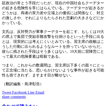
廷政治の常とう手段だったが、現在の中国社会もクーデター
の起きる危険性を常にはらんでいる。クーデターが起きるか
どうかは、両者の実力差や立場上の優劣には関係なく、対立
の激しさや、それによりもたらされた悲劇の大きさなどにか
かっている。
文氏は、反対勢力が軍事クーデターを起こす、もしくは19大
の席上で集団で突如非難攻撃を仕掛けるといった手段に出る
とは、現実的には考えにくいとみている。習主席の政敵はこ
うした行動に出られるようなルートを持っていないからだ。
彼らに残された手段はそう多くはない。19大前に習陣営にと
って最大の危険要素は暗殺である。
つまり、これからの数週間は、習主席以下多くの面々にとっ
て正念場に当たる。思いもかけないような事件が起きる可能
性も捨てきれず、ますます目が離せない。
（翻訳編集・島津彰浩）
Tweet
Facebook
Line
Email
share
comments