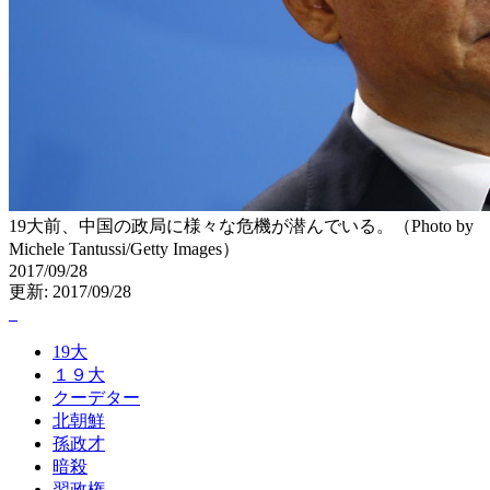
19大前、中国の政局に様々な危機が潜んでいる。（Photo by
Michele Tantussi/Getty Images）
2017/09/28
更新: 2017/09/28
19大
１９大
クーデター
北朝鮮
孫政才
暗殺
習政権