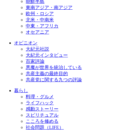
朝鮮半島
東南アジア・南アジア
欧州・ロシア
北米・中南米
中東・アフリカ
オセアニア
オピニオン
大紀元社説
大紀元インタビュー
百家評論
悪魔が世界を統治している
共産主義の最終目的
共産党に関する九つの評論
暮らし
料理・グルメ
ライフハック
感動ストーリー
スピリチュアル
こころを修める
社会問題（LIFE）