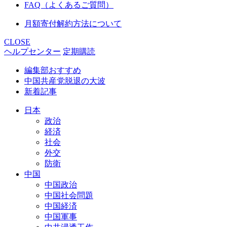
FAQ（よくあるご質問）
月額寄付解約方法について
CLOSE
ヘルプセンター
定期購読
編集部おすすめ
中国共産党脱退の大波
新着記事
日本
政治
経済
社会
外交
防衛
中国
中国政治
中国社会問題
中国経済
中国軍事