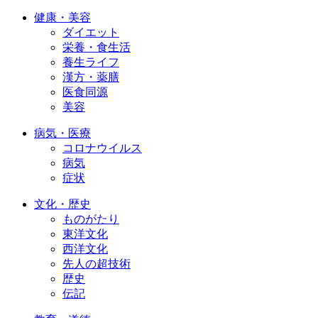
健康・美容
ダイエット
栄養・食生活
養生ライフ
漢方・薬膳
医食同源
美容
病気・医療
コロナウイルス
病気
症状
文化・歴史
ものがたり
東洋文化
西洋文化
先人の超技術
歴史
伝記