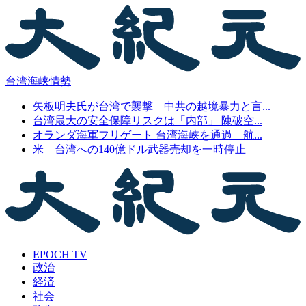
台湾海峡情勢
矢板明夫氏が台湾で襲撃 中共の越境暴力と言...
台湾最大の安全保障リスクは「内部」 陳破空...
オランダ海軍フリゲート 台湾海峡を通過 航...
米 台湾への140億ドル武器売却を一時停止
EPOCH TV
政治
経済
社会