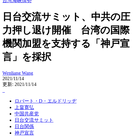
台湾海峡情勢
日台交流サミット、中共の圧
力押し退け開催 台湾の国際
機関加盟を支持する「神戸宣
言」を採択
Wenliang Wang
2021/11/14
更新: 2021/11/14
ロバート・D・エルドリッヂ
上畠寛弘
中国共産党
日台交流サミット
日台関係
神戸宣言