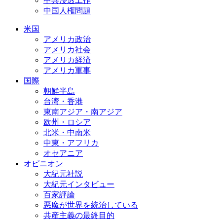
中共浸透工作
中国人権問題
米国
アメリカ政治
アメリカ社会
アメリカ経済
アメリカ軍事
国際
朝鮮半島
台湾・香港
東南アジア・南アジア
欧州・ロシア
北米・中南米
中東・アフリカ
オセアニア
オピニオン
大紀元社説
大紀元インタビュー
百家評論
悪魔が世界を統治している
共産主義の最終目的