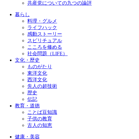
共産党についての九つの論評
暮らし
料理・グルメ
ライフハック
感動ストーリー
スピリチュアル
こころを修める
社会問題（LIFE）
文化・歴史
ものがたり
東洋文化
西洋文化
先人の超技術
歴史
伝記
教育・道徳
ことば豆知識
子供の教育
古人の知恵
健康・美容