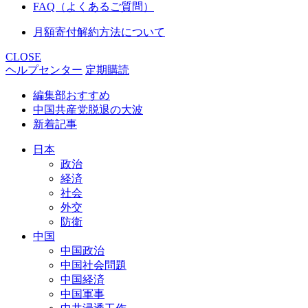
FAQ（よくあるご質問）
月額寄付解約方法について
CLOSE
ヘルプセンター
定期購読
編集部おすすめ
中国共産党脱退の大波
新着記事
日本
政治
経済
社会
外交
防衛
中国
中国政治
中国社会問題
中国経済
中国軍事