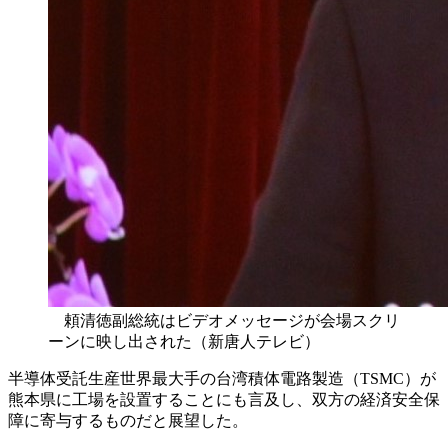
頼清徳副総統はビデオメッセージが会場スクリ
ーンに映し出された（新唐人テレビ）
半導体受託生産世界最大手の台湾積体電路製造（TSMC）が
熊本県に工場を設置することにも言及し、双方の経済安全保
障に寄与するものだと展望した。