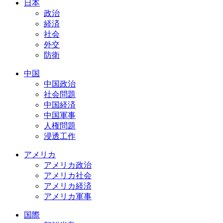
日本
政治
経済
社会
外交
防衛
中国
中国政治
社会問題
中国経済
中国軍事
人権問題
浸透工作
アメリカ
アメリカ政治
アメリカ社会
アメリカ経済
アメリカ軍事
国際