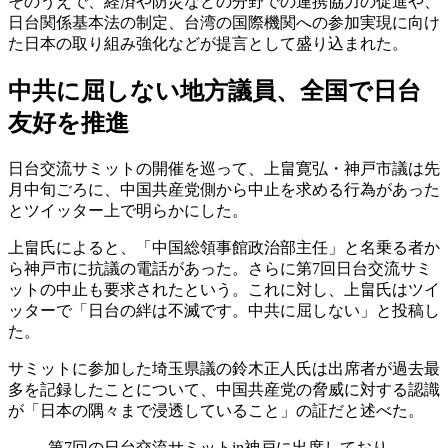
そのうえで、経済や防災などの分野での連携協力の促進や、
日台関係基本法の制定、台湾の国際機関への参加実現に向け
た日本の取り組み強化などが提言として盛り込まれた。
中共に屈しない地方議員、全国で日台
友好を推進
日台交流サミットの開催を巡って、上畠寛弘・神戸市議は先
月中旬ごろに、中国共産党側から中止を求める行為があった
とツイッター上で明らかにした。
上畠氏によると、「中国総領事館政治部主任」と名乗る者か
ら神戸市に抗議の電話があった。さらに第7回日台交流サミ
ットの中止も要求されたという。これに対し、上畠氏はツイ
ッターで「日台の絆は不滅です。中共に屈しない」と投稿し
た。
サミットに参加した埼玉県議の鈴木正人氏は出席者が過去最
多を記録したことについて、中国共産党の脅威に対する認識
が「日本の隅々まで浸透していること」の証だと述べた。
第7回の日台交流サミットin神戸に出席しており