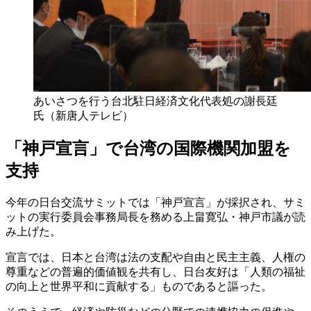
あいさつを行う台北駐日経済文化代表処の謝長廷
氏（新唐人テレビ）
「神戸宣言」で台湾の国際機関加盟を
支持
今年の日台交流サミットでは「神戸宣言」が採択され、サミ
ットの実行委員会事務局長を務める上畠寛弘・神戸市議が読
み上げた。
宣言では、日本と台湾は法の支配や自由と民主主義、人権の
尊重などの普遍的価値観を共有し、日台友好は「人類の福祉
の向上と世界平和に貢献する」ものであると謳った。