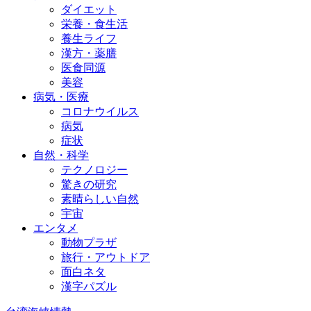
ダイエット
栄養・食生活
養生ライフ
漢方・薬膳
医食同源
美容
病気・医療
コロナウイルス
病気
症状
自然・科学
テクノロジー
驚きの研究
素晴らしい自然
宇宙
エンタメ
動物プラザ
旅行・アウトドア
面白ネタ
漢字パズル