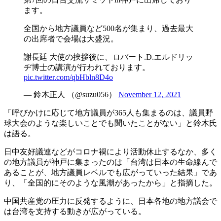
ます。
全国から地方議員など500名が集まり、過去最大
の出席者で会場は大盛況。
謝長廷 大使の挨拶後に、ロバート.D.エルドリッ
ヂ博士の講演が行われております。
pic.twitter.com/qbHbln8D4o
— 鈴木正人 （@suzu056）
November 12, 2021
「呼びかけに応じて地方議員が365人も集まるのは、議員野
球大会のような楽しいことでも聞いたことがない」と鈴木氏
は語る。
日中友好議連などがコロナ禍により活動休止するなか、多く
の地方議員が神戸に集まったのは「台湾は日本の生命線んで
あることが、地方議員レベルでも広がっていった結果」であ
り、「全国的にそのような風潮があったから」と指摘した。
中国共産党の圧力に反発するように、日本各地の地方議会で
は台湾を支持する動きが広がっている。