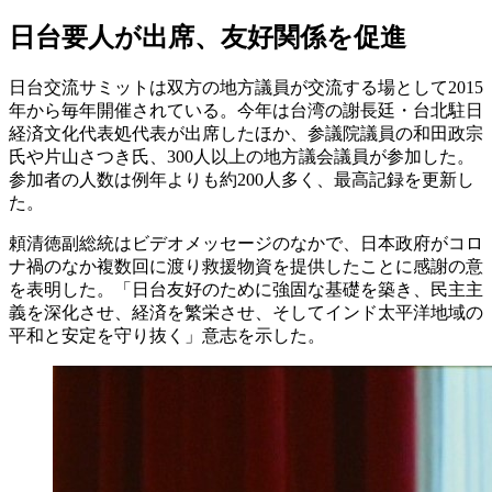
日台要人が出席、友好関係を促進
日台交流サミットは双方の地方議員が交流する場として2015
年から毎年開催されている。今年は台湾の謝長廷・台北駐日
経済文化代表処代表が出席したほか、参議院議員の和田政宗
氏や片山さつき氏、300人以上の地方議会議員が参加した。
参加者の人数は例年よりも約200人多く、最高記録を更新し
た。
頼清徳副総統はビデオメッセージのなかで、日本政府がコロ
ナ禍のなか複数回に渡り救援物資を提供したことに感謝の意
を表明した。「日台友好のために強固な基礎を築き、民主主
義を深化させ、経済を繁栄させ、そしてインド太平洋地域の
平和と安定を守り抜く」意志を示した。