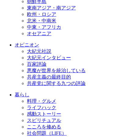
朝鮮半島
東南アジア・南アジア
欧州・ロシア
北米・中南米
中東・アフリカ
オセアニア
オピニオン
大紀元社説
大紀元インタビュー
百家評論
悪魔が世界を統治している
共産主義の最終目的
共産党に関する九つの評論
暮らし
料理・グルメ
ライフハック
感動ストーリー
スピリチュアル
こころを修める
社会問題（LIFE）