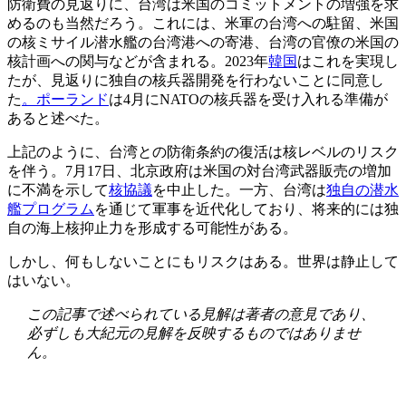
防衛費の見返りに、台湾は米国のコミットメントの増強を求
めるのも当然だろう。これには、米軍の台湾への駐留、米国
の核ミサイル潜水艦の台湾港への寄港、台湾の官僚の米国の
核計画への関与などが含まれる。2023年
韓国
はこれを実現し
たが、見返りに独自の核兵器開発を行わないことに同意し
た
。ポーランド
は4月にNATOの核兵器を受け入れる準備が
あると述べた。
上記のように、台湾との防衛条約の復活は核レベルのリスク
を伴う。7月17日、北京政府は米国の対台湾武器販売の増加
に不満を示して
核協議
を中止した。一方、台湾は
独自の潜水
艦プログラム
を通じて軍事を近代化しており、将来的には独
自の海上核抑止力を形成する可能性がある。
しかし、何もしないことにもリスクはある。世界は静止して
はいない。
この記事で述べられている見解は著者の意見であり、
必ずしも大紀元の見解を反映するものではありませ
ん。