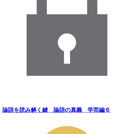
論語を読み解く鍵 論語の真義 学而編６