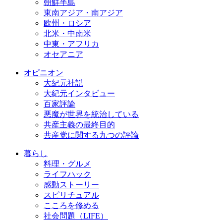
朝鮮半島
東南アジア・南アジア
欧州・ロシア
北米・中南米
中東・アフリカ
オセアニア
オピニオン
大紀元社説
大紀元インタビュー
百家評論
悪魔が世界を統治している
共産主義の最終目的
共産党に関する九つの評論
暮らし
料理・グルメ
ライフハック
感動ストーリー
スピリチュアル
こころを修める
社会問題（LIFE）