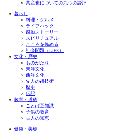
共産党についての九つの論評
暮らし
料理・グルメ
ライフハック
感動ストーリー
スピリチュアル
こころを修める
社会問題（LIFE）
文化・歴史
ものがたり
東洋文化
西洋文化
先人の超技術
歴史
伝記
教育・道徳
ことば豆知識
子供の教育
古人の知恵
健康・美容