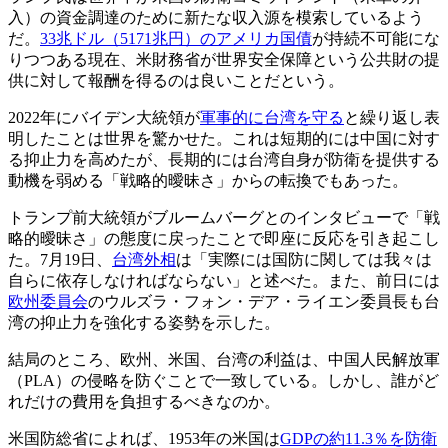
入）の資金調達のために新たな収入源を模索しているよう
だ。
33兆ドル（5171兆円）のアメリカ国債
が持続不可能にな
りつつある現在、米財務省が世界安全保障という公共財の提
供に対して報酬を得るのは良いことだという。
2022年にバイデン大統領が
軍事的に台湾を守る
と繰り返し表
明したことは世界を驚かせた。これは短期的には中国に対す
る抑止力を高めたが、長期的には台湾自身が防衛を提供する
動機を弱める「戦略的曖昧さ」からの転換でもあった。
トランプ前大統領がブルームバーグとのインタビューで「戦
略的曖昧さ」の態度に戻ったことで即座に反応を引き起こし
た。7月19日、
台湾外相
は「実際には国防に関しては我々は
自らに依存しなければならない」と述べた。また、前日には
欧州委員会
のウルズラ・フォン・デア・ライエン委員長も台
湾の抑止力を強化する姿勢を示した。
結局のところ、欧州、米国、台湾の利益は、中国人民解放軍
（PLA）の侵略を防ぐことで一致している。しかし、誰がど
れだけの費用を負担するべきなのか。
米国防総省によれば、1953年の米国は
GDPの約11.3％を防衛