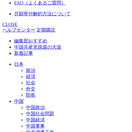
FAQ（よくあるご質問）
月額寄付解約方法について
CLOSE
ヘルプセンター
定期購読
編集部おすすめ
中国共産党脱退の大波
新着記事
日本
政治
経済
社会
外交
防衛
中国
中国政治
中国社会問題
中国経済
中国軍事