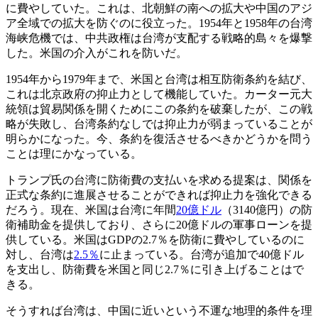
に費やしていた。これは、北朝鮮の南への拡大や中国のアジ
ア全域での拡大を防ぐのに役立った。1954年と1958年の台湾
海峡危機では、中共政権は台湾が支配する戦略的島々を爆撃
した。米国の介入がこれを防いだ。
1954年から1979年まで、米国と台湾は相互防衛条約を結び、
これは北京政府の抑止力として機能していた。カーター元大
統領は貿易関係を開くためにこの条約を破棄したが、この戦
略が失敗し、台湾条約なしでは抑止力が弱まっていることが
明らかになった。今、条約を復活させるべきかどうかを問う
ことは理にかなっている。
トランプ氏の台湾に防衛費の支払いを求める提案は、関係を
正式な条約に進展させることができれば抑止力を強化できる
だろう。現在、米国は台湾に年間
20億ドル
（3140億円）の防
衛補助金を提供しており、さらに20億ドルの軍事ローンを提
供している。米国はGDPの2.7％を防衛に費やしているのに
対し、台湾は
2.5％
に止まっている。台湾が追加で40億ドル
を支出し、防衛費を米国と同じ2.7％に引き上げることはで
きる。
そうすれば台湾は、中国に近いという不運な地理的条件を理