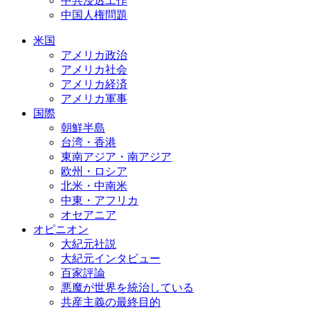
中共浸透工作
中国人権問題
米国
アメリカ政治
アメリカ社会
アメリカ経済
アメリカ軍事
国際
朝鮮半島
台湾・香港
東南アジア・南アジア
欧州・ロシア
北米・中南米
中東・アフリカ
オセアニア
オピニオン
大紀元社説
大紀元インタビュー
百家評論
悪魔が世界を統治している
共産主義の最終目的