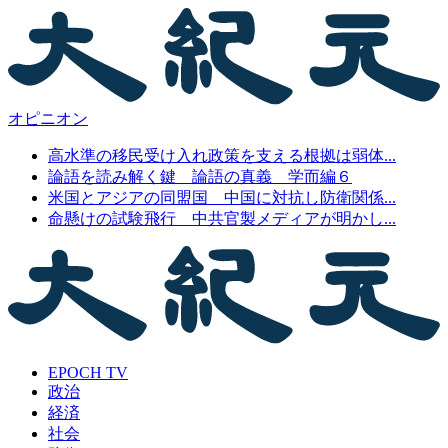
オピニオン
高水準の移民受け入れ政策を支える根拠は弱体...
論語を読み解く鍵 論語の真義 学而編６
米国とアジアの同盟国 中国に対抗し防衛関係...
命懸けの試験飛行 中共官製メディアが明かし...
EPOCH TV
政治
経済
社会