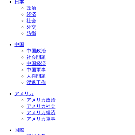
日本
政治
経済
社会
外交
防衛
中国
中国政治
社会問題
中国経済
中国軍事
人権問題
浸透工作
アメリカ
アメリカ政治
アメリカ社会
アメリカ経済
アメリカ軍事
国際