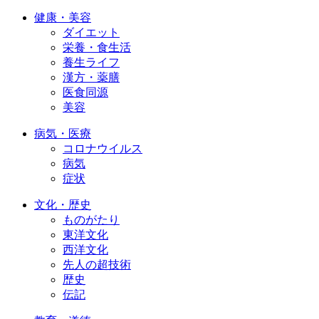
健康・美容
ダイエット
栄養・食生活
養生ライフ
漢方・薬膳
医食同源
美容
病気・医療
コロナウイルス
病気
症状
文化・歴史
ものがたり
東洋文化
西洋文化
先人の超技術
歴史
伝記