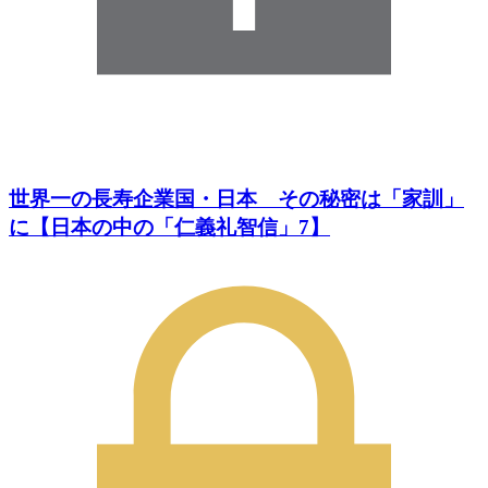
世界一の長寿企業国・日本 その秘密は「家訓」
に【日本の中の「仁義礼智信」7】