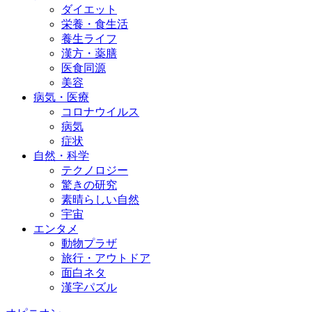
ダイエット
栄養・食生活
養生ライフ
漢方・薬膳
医食同源
美容
病気・医療
コロナウイルス
病気
症状
自然・科学
テクノロジー
驚きの研究
素晴らしい自然
宇宙
エンタメ
動物プラザ
旅行・アウトドア
面白ネタ
漢字パズル