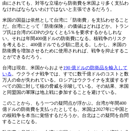
由にされても、対等な立場から防衛費を米国より多く支払わ
なければならないわけではないと主張できるだろう。
米国の国益は依然として台湾に「防衛費」を支払わせること
だ。台湾にとって「防衛保険」の価値はどれほどか。トラン
プ氏は台湾のGDPの少なくとも5％を要求するかもしれな
い。それは年間400億ドルの防衛費になる。核戦争のリスク
を考えると、400億ドルでも少額に思える。しかし、米国の
防衛費を増加させるために使用されれば、戦争を抑止するこ
とができるだろう。
台湾は現在、米国からおよそ
190 億ドルの防衛品を輸入して
いる
。ウクライナ戦争では、すでに数千億ドルのコストと数
万人の命が失われている。ロシアはウクライナを支援するす
べての国に対して核の脅威を示唆している。その結果、米国
と同盟国の軍隊は地上戦に参加することを避けている。
このことから、もう一つの疑問点が浮かぶ。台湾が年間400
億ドルの防衛費を支払ったとしても、米国は2027年に中国と
の核戦争を本当に覚悟するだろうか。台北はこの疑問を自問
することになる。