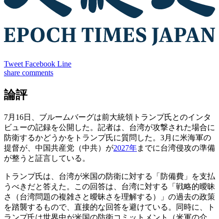
Tweet
Facebook
Line
share
comments
論評
7月16日、ブルームバーグは前大統領トランプ氏とのインタ
ビューの記録を公開した。記者は、台湾が攻撃された場合に
防衛するかどうかをトランプ氏に質問した。3月に米海軍の
提督が、中国共産党（中共）が
2027年
までに台湾侵攻の準備
が整うと証言している。
トランプ氏は、台湾が米国の防衛に対する「防備費」を支払
うべきだと答えた。この回答は、台湾に対する「戦略的曖昧
さ（台湾問題の複雑さと曖昧さを理解する）」の過去の政策
を踏襲するもので、直接的な回答を避けている。同時に、ト
ランプ氏は世界中が米国の防衛コミットメント（米軍の介