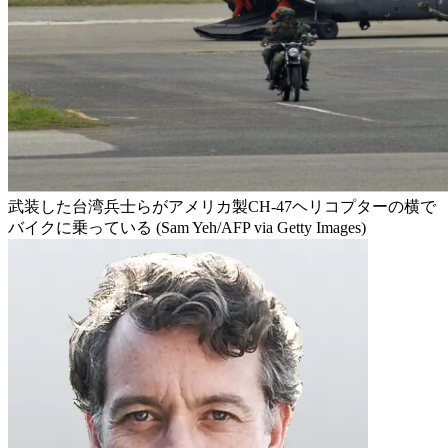
武装した台湾兵士らがアメリカ製CH-47ヘリコプターの横で
バイクに乗っている (Sam Yeh/AFP via Getty Images)