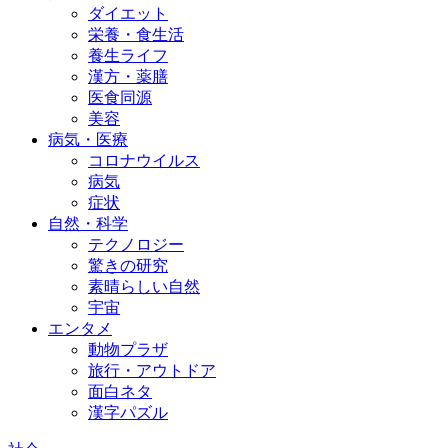
ダイエット
栄養・食生活
養生ライフ
漢方・薬膳
医食同源
美容
病気・医療
コロナウイルス
病気
症状
自然・科学
テクノロジー
驚きの研究
素晴らしい自然
宇宙
エンタメ
動物プラザ
旅行・アウトドア
面白ネタ
漢字パズル