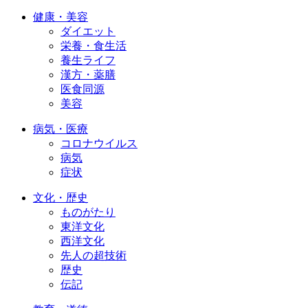
健康・美容
ダイエット
栄養・食生活
養生ライフ
漢方・薬膳
医食同源
美容
病気・医療
コロナウイルス
病気
症状
文化・歴史
ものがたり
東洋文化
西洋文化
先人の超技術
歴史
伝記