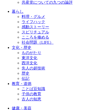
共産党についての九つの論評
暮らし
料理・グルメ
ライフハック
感動ストーリー
スピリチュアル
こころを修める
社会問題（LIFE）
文化・歴史
ものがたり
東洋文化
西洋文化
先人の超技術
歴史
伝記
教育・道徳
ことば豆知識
子供の教育
古人の知恵
健康・美容