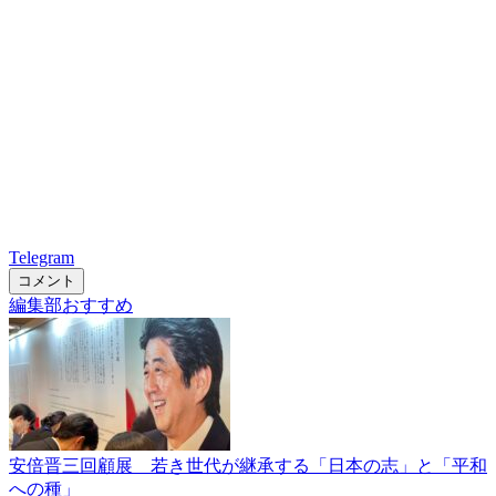
Telegram
コメント
編集部おすすめ
安倍晋三回顧展 若き世代が継承する「日本の志」と「平和
への種」