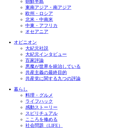
朝鮮半島
東南アジア・南アジア
欧州・ロシア
北米・中南米
中東・アフリカ
オセアニア
オピニオン
大紀元社説
大紀元インタビュー
百家評論
悪魔が世界を統治している
共産主義の最終目的
共産党に関する九つの評論
暮らし
料理・グルメ
ライフハック
感動ストーリー
スピリチュアル
こころを修める
社会問題（LIFE）