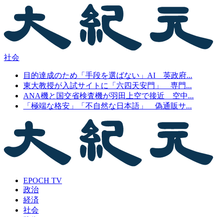
社会
目的達成のため「手段を選ばない」AI 英政府...
東大教授が入試サイトに「六四天安門」 専門...
ANA機と国交省検査機が羽田上空で接近 空中...
「極端な格安」「不自然な日本語」 偽通販サ...
EPOCH TV
政治
経済
社会