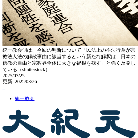
統一教会側は、今回の判断について「民法上の不法行為が宗
教法人法の解散事由に該当するという新たな解釈は、日本の
信教の自由と宗教界全体に大きな禍根を残す」と強く反発し
ている（shutterstock）
2025/03/25
更新: 2025/03/26
統一教会