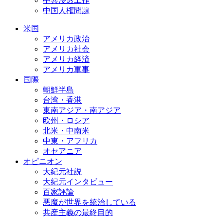
中共浸透工作
中国人権問題
米国
アメリカ政治
アメリカ社会
アメリカ経済
アメリカ軍事
国際
朝鮮半島
台湾・香港
東南アジア・南アジア
欧州・ロシア
北米・中南米
中東・アフリカ
オセアニア
オピニオン
大紀元社説
大紀元インタビュー
百家評論
悪魔が世界を統治している
共産主義の最終目的