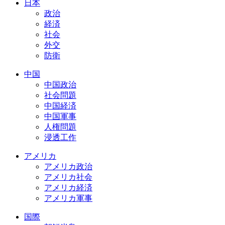
日本
政治
経済
社会
外交
防衛
中国
中国政治
社会問題
中国経済
中国軍事
人権問題
浸透工作
アメリカ
アメリカ政治
アメリカ社会
アメリカ経済
アメリカ軍事
国際