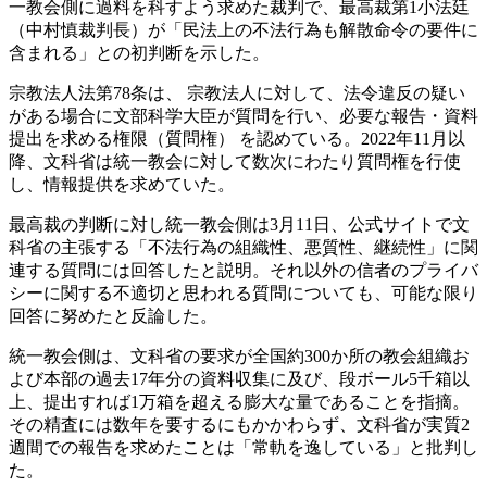
一教会側に過料を科すよう求めた裁判で、最高裁第1小法廷
（中村慎裁判長）が「民法上の不法行為も解散命令の要件に
含まれる」との初判断を示した。
宗教法人法第78条は、 宗教法人に対して、法令違反の疑い
がある場合に文部科学大臣が質問を行い、必要な報告・資料
提出を求める権限（質問権） を認めている。2022年11月以
降、文科省は統一教会に対して数次にわたり質問権を行使
し、情報提供を求めていた。
最高裁の判断に対し統一教会側は3月11日、公式サイトで文
科省の主張する「不法行為の組織性、悪質性、継続性」に関
連する質問には回答したと説明。それ以外の信者のプライバ
シーに関する不適切と思われる質問についても、可能な限り
回答に努めたと反論した。
統一教会側は、文科省の要求が全国約300か所の教会組織お
よび本部の過去17年分の資料収集に及び、段ボール5千箱以
上、提出すれば1万箱を超える膨大な量であることを指摘。
その精査には数年を要するにもかかわらず、文科省が実質2
週間での報告を求めたことは「常軌を逸している」と批判し
た。