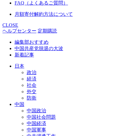
FAQ（よくあるご質問）
月額寄付解約方法について
CLOSE
ヘルプセンター
定期購読
編集部おすすめ
中国共産党脱退の大波
新着記事
日本
政治
経済
社会
外交
防衛
中国
中国政治
中国社会問題
中国経済
中国軍事