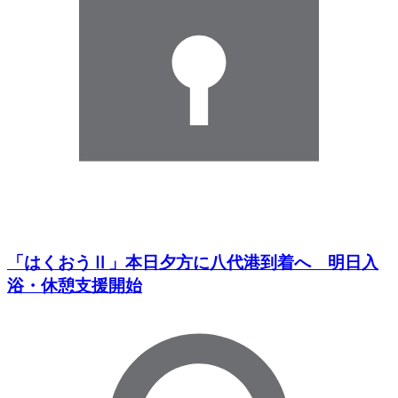
「はくおうⅡ」本日夕方に八代港到着へ 明日入
浴・休憩支援開始