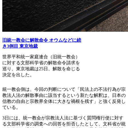
旧統一教会に解散命令 オウムなどに続
き3例目 東京地裁
世界平和統一家庭連合（旧統一教会）
に対する文部科学省の解散命令請求を
巡り、東京地裁は25日、解散を命じる
決定を出した。
統一教会側は、今回の判断について「民法上の不法行為が宗
教法人法の解散事由に該当するという新たな解釈は、日本の
信教の自由と宗教界全体に大きな禍根を残す」と強く反発し
ている。
3日には、統一教会が宗教法人法に基づく質問権行使に対す
る文部科学省の調査への回答を拒否したとして、文科省が統