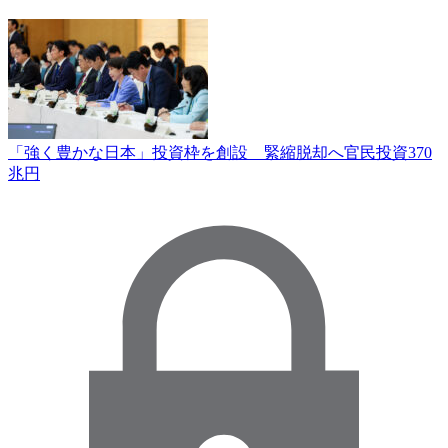
「強く豊かな日本」投資枠を創設 緊縮脱却へ官民投資370
兆円