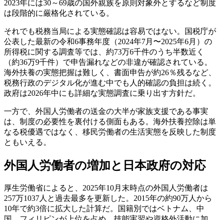
2023年には30～69歳の国外親族を原則対象外とするなど制度
は段階的に厳格化されている。
それでも税務当局による実態確認は容易ではない。国税庁が
公表した最新の令和6事務年度（2024年7月〜2025年6月）の
所得税に関する調査等では、約73万6千件のうち半数近く
（約36万9千件）で申告漏れなどの非違が確認されている。
海外扶養の実態把握は難しく、書面申告が約26％残るなど、
税務行政のデジタル化が進む中でも人的確認の負担は続く。
政府は2026年中にも詳細な実態調査に乗り出す方針だ。
一方で、外国人労働者の送金の大半が家族支援である事実
は、制度の必要性を裏付ける側面もある。海外扶養控除は単
なる税優遇ではなく、移民労働者の生活実態を反映した制度
ともいえる。
外国人労働者の増加と日本政府の対応
厚生労働省によると、2025年10月末時点の外国人労働者は
257万1037人と過去最多を更新した。2015年の約90万人から
10年で約3倍に拡大した計算だ。国籍別ではベトナム、中
国、フィリピンが上位を占め、技能実習や資格外活動に加