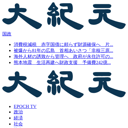
国政
消費税減税 赤字国債に頼らず財源確保へ 片...
被爆から81年の広島 首相あいさつ「非核三原...
海外人材の誘致から管理へ 政府が永住許可の...
熊本地震 生活再建へ財政支援 予備費242億...
EPOCH TV
政治
経済
社会