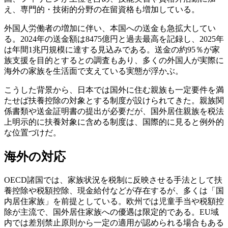
え、専門的・技術的分野の在留資格も増加している。
外国人労働者の増加に伴い、本国への送金も急拡大してい
る。2024年の送金額は8475億円と過去最高を記録し、2025年
は年間1兆円規模に達する見込みである。送金の約95％が家
族支援を目的とするとの調査もあり、多くの外国人が実際に
海外の家族を生活面で支えている実態が浮かぶ。
こうした背景から、日本では国外に住む親族も一定要件を満
たせば扶養控除の対象とする制度が設けられてきた。親族関
係書類や送金証明書の提出が必要だが、国外居住親族を税法
上明示的に扶養対象に含める制度は、国際的に見ると例外的
な位置づけだ。
海外の対応
OECD諸国では、家族状況を税制に反映させる手法として扶
養控除や税額控除、現金給付などが存在するが、多くは「国
内居住家族」を前提としている。欧州では児童手当や税額控
除が主流で、国外居住家族への優遇は限定的である。EU域
内では差別禁止原則から一定の適用が認められる場合もある