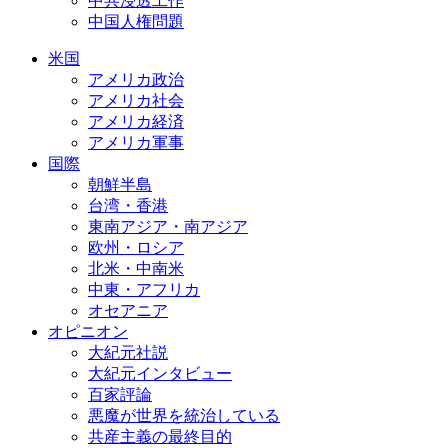
中共浸透工作
中国人権問題
米国
アメリカ政治
アメリカ社会
アメリカ経済
アメリカ軍事
国際
朝鮮半島
台湾・香港
東南アジア・南アジア
欧州・ロシア
北米・中南米
中東・アフリカ
オセアニア
オピニオン
大紀元社説
大紀元インタビュー
百家評論
悪魔が世界を統治している
共産主義の最終目的