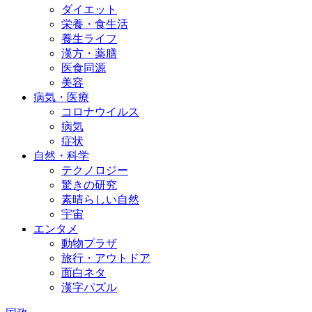
ダイエット
栄養・食生活
養生ライフ
漢方・薬膳
医食同源
美容
病気・医療
コロナウイルス
病気
症状
自然・科学
テクノロジー
驚きの研究
素晴らしい自然
宇宙
エンタメ
動物プラザ
旅行・アウトドア
面白ネタ
漢字パズル