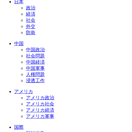
日本
政治
経済
社会
外交
防衛
中国
中国政治
社会問題
中国経済
中国軍事
人権問題
浸透工作
アメリカ
アメリカ政治
アメリカ社会
アメリカ経済
アメリカ軍事
国際