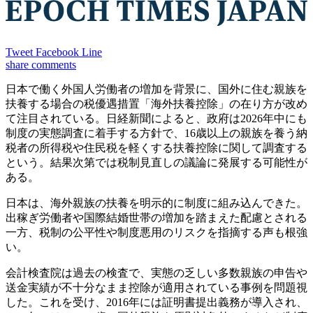
Tweet
Facebook
Line
share
comments
日本で働く外国人労働者の増加を背景に、国外に住む親族を
扶養する場合の税優遇措置「海外扶養控除」の在り方が改め
て注目されている。日経新聞によると、政府は2026年中にも
制度の実態調査に着手する方針で、16歳以上の親族を養う納
税者の所得税や住民税を軽くする扶養控除に関して調査する
という。結果次第では税制見直しの議論に発展する可能性が
ある。
日本は、海外親族の扶養を明示的に制度に組み込んできた。
出稼ぎ労働者や国際結婚世帯の増加を踏まえた配慮とされる
一方、税制の公平性や制度悪用のリスクを指摘する声も根強
い。
会計検査院は過去の検査で、実態の乏しい多数親族の申告や
送金実績が不十分なまま控除が適用されている事例を問題視
した。これを受け、2016年には証明書提出義務が導入され、