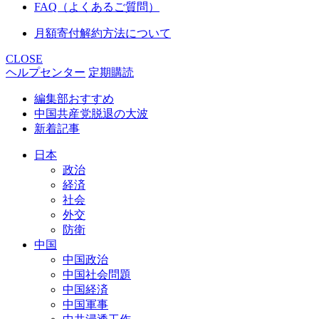
FAQ（よくあるご質問）
月額寄付解約方法について
CLOSE
ヘルプセンター
定期購読
編集部おすすめ
中国共産党脱退の大波
新着記事
日本
政治
経済
社会
外交
防衛
中国
中国政治
中国社会問題
中国経済
中国軍事