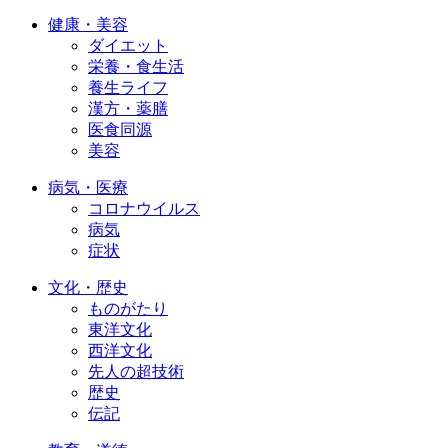
健康・美容
ダイエット
栄養・食生活
養生ライフ
漢方・薬膳
医食同源
美容
病気・医療
コロナウイルス
病気
症状
文化・歴史
ものがたり
東洋文化
西洋文化
先人の超技術
歴史
伝記