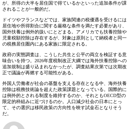
が、所得の大半を居住国で得ているかといった追加条件が課
されることが一般的だ。
ドイツやフランスなどでは、家族関連の税優遇を受けるには
居住地や所得割合に関する厳格な条件を満たす必要があり、
国外扶養は例外的扱いにとどまる。アメリカでも扶養控除や
児童税額控除は存在するが、対象は原則として納税者と同一
の税務居住圏内にある家族に限定される。
政府の実態調査は、こうした共生と公平の両立を検証する意
味合いを持つ。2026年度税制改正大綱では海外扶養控除への
追加規制は盛り込まれなかったが、調査結果次第では次期改
正で議論が再燃する可能性がある。
外国人労働者が社会の基盤を支える存在となる中、海外扶養
控除は税務技術論を超えた政策課題となっている。国際的に
は例外的とされる制度を維持するのか、それともOECD型の
限定的枠組みに近づけるのか。人口減少社会の日本にとっ
て、その選択は移民政策の方向性を映す試金石となりそう
だ。