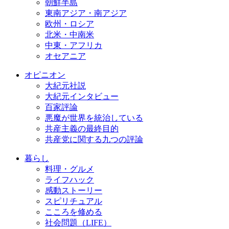
朝鮮半島
東南アジア・南アジア
欧州・ロシア
北米・中南米
中東・アフリカ
オセアニア
オピニオン
大紀元社説
大紀元インタビュー
百家評論
悪魔が世界を統治している
共産主義の最終目的
共産党に関する九つの評論
暮らし
料理・グルメ
ライフハック
感動ストーリー
スピリチュアル
こころを修める
社会問題（LIFE）