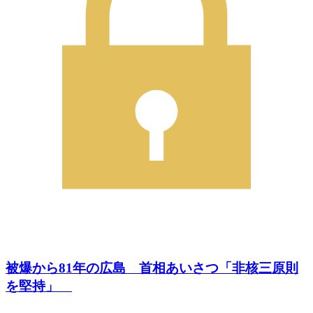
被爆から81年の広島 首相あいさつ「非核三原則
を堅持」