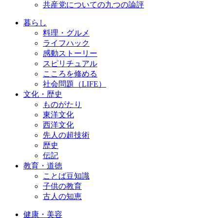
共産党についての九つの論評
暮らし
料理・グルメ
ライフハック
感動ストーリー
スピリチュアル
こころを修める
社会問題（LIFE）
文化・歴史
ものがたり
東洋文化
西洋文化
先人の超技術
歴史
伝記
教育・道徳
ことば豆知識
子供の教育
古人の知恵
健康・美容